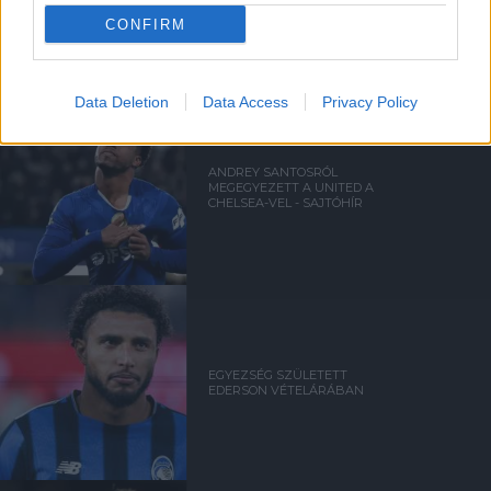
UNITED TIELEMANSRÓL
CONFIRM
Data Deletion
Data Access
Privacy Policy
ANDREY SANTOSRÓL
MEGEGYEZETT A UNITED A
CHELSEA-VEL - SAJTÓHÍR
EGYEZSÉG SZÜLETETT
EDERSON VÉTELÁRÁBAN