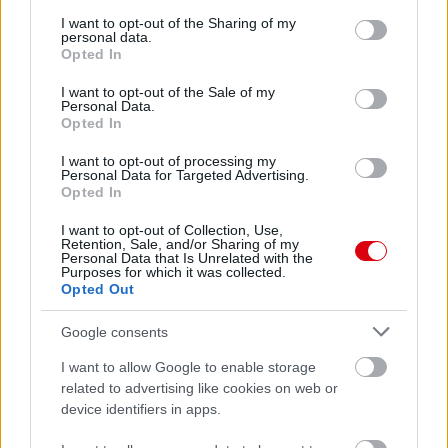
services and may gather and store information including but
not limited to your visit or usage behaviour. You may click to
I want to opt-out of the Sharing of my
Meccs Center
personal data.
grant or deny consent to Google and its third-party tags to
Opted In
use your data for below specified purposes in below Google
consent section.
I want to opt-out of the Sale of my
Paris Saint-Germain
vs
Personal Data.
Opted In
Manchester United
I want to opt-out of processing my
Personal Data for Targeted Advertising.
Felkészülési szezon 4. mérkőzés
Opted In
Nya Ullevi, Göteborg
2026-08-08 17:00
I want to opt-out of Collection, Use,
Retention, Sale, and/or Sharing of my
Personal Data that Is Unrelated with the
1 nap 4 óra 51 perc 46 másodperc
Purposes for which it was collected.
Opted Out
Leeds United
vs
Manchester United
2026-08-12 20:30
Google consents
AC Milan
vs
Manchester United
2026-08-15 18:00
I want to allow Google to enable storage
related to advertising like cookies on web or
ELŐZŐ MÉRKŐZÉSEK
device identifiers in apps.