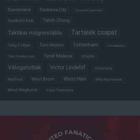
Sunderland
Swansea City
Szurkoló szemmel
Tahith Chong
Szurkolói klub
Tartalék csapat
Taktikai mágnestábla
Tottenham
Tom Heaton
Toby Collyer
Trófeabibliográfia
Tyrell Malacia
Utazás
Tyler Fredericson
Válogatottak
Victor Lindelöf
Visszhang
West Ham
West Brom
Watford
Willy Kambwala
Wout Weghorst
Youri Tielemans