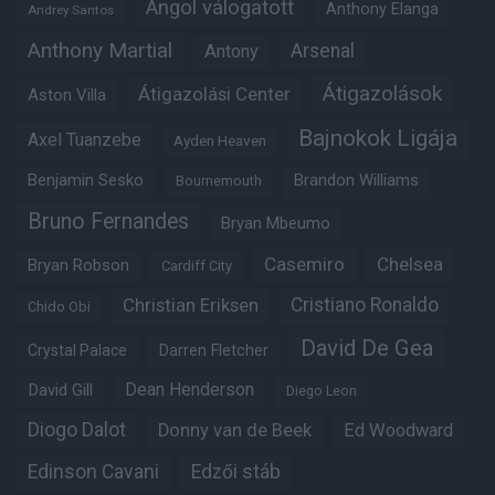
Angol válogatott
Anthony Elanga
Andrey Santos
Anthony Martial
Arsenal
Antony
Átigazolások
Átigazolási Center
Aston Villa
Bajnokok Ligája
Axel Tuanzebe
Ayden Heaven
Benjamin Sesko
Brandon Williams
Bournemouth
Bruno Fernandes
Bryan Mbeumo
Casemiro
Chelsea
Bryan Robson
Cardiff City
Christian Eriksen
Cristiano Ronaldo
Chido Obi
David De Gea
Crystal Palace
Darren Fletcher
Dean Henderson
David Gill
Diego Leon
Diogo Dalot
Donny van de Beek
Ed Woodward
Edinson Cavani
Edzői stáb