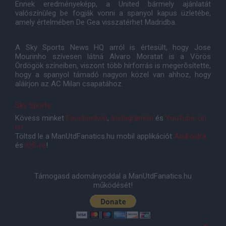
Ennek eredményeképp, a United bármely ajánlatát
valószínûleg be fogják vonni a spanyol kapus üzletébe,
amely értelmében De Gea visszatérhet Madridba.
A Sky Sports News HQ arról is értesült, hogy Jose
Mourinho szívesen látná Alvaro Moratat is a Vörös
Ördögök színeiben, viszont több hírforrás is megerõsítette,
hogy a spanyol támadó nagyon közel van ahhoz, hogy
aláírjon az AC Milan csapatához.
Sky Sports
Kövess minket
Facebookon
,
Instagramon
és
YouTube-on
is!
Töltsd le a ManUtdFanatics.hu mobil applikációt
Androidra
és
iOS-re
!
Támogasd adományoddal a ManUtdFanatics.hu
működését!