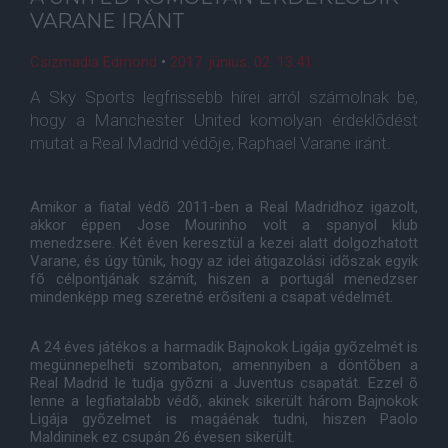
VARANE IRÁNT
Csizmadia Edmond
•
2017. június. 02. 13:41
A Sky Sports legfrissebb hírei arról számolnak be,
hogy a Manchester United komolyan érdeklõdést
mutat a Real Madrid védõje, Raphael Varane iránt.
Amikor a fiatal védõ 2011-ben a Real Madridhoz igazolt,
akkor éppen Jose Mourinho volt a spanyol klub
menedzsere. Két éven keresztül a kezei alatt dolgozhatott
Varane, és úgy tûnik, hogy az idei átigazolási idõszak egyik
fõ célpontjának számít, hiszen a portugál menedzser
mindenképp meg szeretné erõsíteni a csapat védelmét.
A 24 éves játékos a harmadik Bajnokok Ligája gyõzelmét is
megünnepelheti szombaton, amennyiben a döntõben a
Real Madrid le tudja gyõzni a Juventus csapatát. Ezzel õ
lenne a legfiatalabb védõ, akinek sikerült három Bajnokok
Ligája gyõzelmet is magáénak tudni, hiszen Paolo
Maldininek ez csupán 26 évesen sikerült.