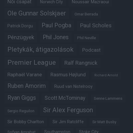
Női csapat
Noussair Mazraoui
Norwich City
Ole Gunnar Solskjaer
Omar Berrada
Paul Pogba
Paul Scholes
Patrick Dorgu
Phil Jones
Pénzügyek
Phil Neville
Pletykák, átigazolások
Podcast
Premier League
Ralf Rangnick
Raphaël Varane
Rasmus Højlund
Richard Arnold
Ruben Amorim
Ruud van Nistelrooy
Ryan Giggs
Scott McTominay
Senne Lammens
Sir Alex Ferguson
Sergio Reguilon
Sir Bobby Charlton
Sir Jim Ratcliffe
Sir Matt Busby
Southampton
Stoke City
Sofyan Amrabat