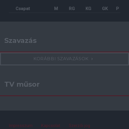
Csapat
M
RG
KG
GK
P
Szavazás
KORÁBBI SZAVAZÁSOK
TV műsor
Impresszum
Kapcsolat
Szerzői jog