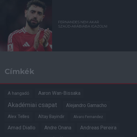
FERNANDES NEM AKAR
SZAÚD-ARÁBIÁBA IGAZOLNI
Címkék
Aaron Wan-Bissaka
A hangadó
Akadémiai csapat
Alejandro Garnacho
Alex Telles
Altay Bayindir
Alvaro Fernandez
Amad Diallo
Andre Onana
Andreas Pereira