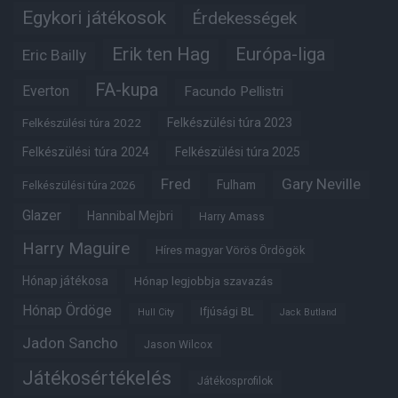
Egykori játékosok
Érdekességek
Erik ten Hag
Európa-liga
Eric Bailly
FA-kupa
Everton
Facundo Pellistri
Felkészülési túra 2022
Felkészülési túra 2023
Felkészülési túra 2024
Felkészülési túra 2025
Fred
Gary Neville
Fulham
Felkészülési túra 2026
Glazer
Hannibal Mejbri
Harry Amass
Harry Maguire
Híres magyar Vörös Ördögök
Hónap játékosa
Hónap legjobbja szavazás
Hónap Ördöge
Ifjúsági BL
Hull City
Jack Butland
Jadon Sancho
Jason Wilcox
Játékosértékelés
Játékosprofilok