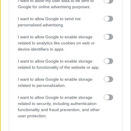
I want to allow my user data to be sent to
Támogatás
Google for online advertising purposes.
I want to allow Google to send me
personalized advertising.
Támogasd adományoddal
a ManUtdFanatics.hu működését!
I want to allow Google to enable storage
related to analytics like cookies on web or
device identifiers in apps.
I want to allow Google to enable storage
related to functionality of the website or app.
Kapcsolódó hírek
I want to allow Google to enable storage
related to personalization.
PLETYKÁK, ÁTIGAZOLÁSOK
I want to allow Google to enable storage
related to security, including authentication
functionality and fraud prevention, and other
user protection.
ELŐREHALADOTT
TÁRGYALÁSOKAT FOLYTAT A