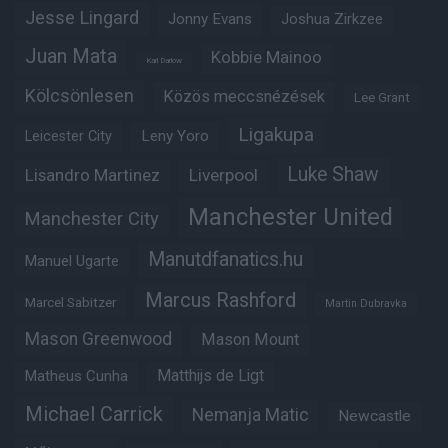
Jesse Lingard
Jonny Evans
Joshua Zirkzee
Juan Mata
Kobbie Mainoo
Karl Darlow
Kölcsönlesen
Közös meccsnézések
Lee Grant
Ligakupa
Leny Yoro
Leicester City
Luke Shaw
Lisandro Martinez
Liverpool
Manchester United
Manchester City
Manutdfanatics.hu
Manuel Ugarte
Marcus Rashford
Marcel Sabitzer
Martin Dubravka
Mason Greenwood
Mason Mount
Matheus Cunha
Matthijs de Ligt
Michael Carrick
Nemanja Matic
Newcastle