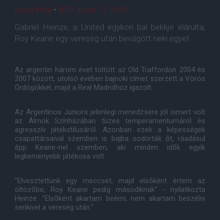
Balog Attila
•
2017. június. 12. 21:15
Gabriel Heinze, a United egykori bal bekkje elárulta,
Roy Keane egy vereség után bevágott neki egyet.
Az argentin három évet töltött az Old Traffordon 2004 és
2007 között, utolsó évében bajnoki címet szerzett a Vörös
Ördögökkel, majd a Real Madridhoz igazolt.
Az Argentinos Juniors jelenlegi menedzsere jól ismert volt
az Álmok Színházában tüzes temperamentumáról és
agresszív játékstílusáról. Azonban ezek a képességek
csapattársaival szemben is bajba sodorták õt, ráadásul
épp Keane-nel szemben, aki minden idõk egyik
legkeményebb játékosa volt.
"Elvesztettünk egy meccset, majd elsõként értem az
öltözõbe, Roy Keane pedig másodiknak" - nyilatkozta
Heinze. "Elsõként akartam beérni, nem akartam beszélni
senkivel a vereség után."