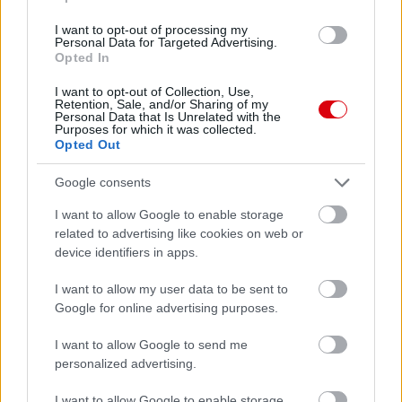
I want to opt-out of processing my
Personal Data for Targeted Advertising.
Leeds United
vs
Manchester United
2026-08-12 20:30
Opted In
AC Milan
vs
Manchester United
2026-08-15 18:00
I want to opt-out of Collection, Use,
Retention, Sale, and/or Sharing of my
Personal Data that Is Unrelated with the
Purposes for which it was collected.
ELŐZŐ MÉRKŐZÉSEK
Opted Out
Google consents
Támogatás
I want to allow Google to enable storage
related to advertising like cookies on web or
device identifiers in apps.
Támogasd adományoddal
a ManUtdFanatics.hu működését!
I want to allow my user data to be sent to
Google for online advertising purposes.
I want to allow Google to send me
personalized advertising.
I want to allow Google to enable storage