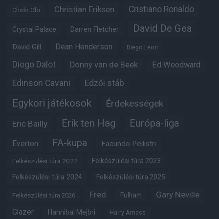
Christian Eriksen
Cristiano Ronaldo
Chido Obi
David De Gea
Crystal Palace
Darren Fletcher
Dean Henderson
David Gill
Diego Leon
Diogo Dalot
Donny van de Beek
Ed Woodward
Edinson Cavani
Edzői stáb
Egykori játékosok
Érdekességek
Erik ten Hag
Európa-liga
Eric Bailly
FA-kupa
Everton
Facundo Pellistri
Felkészülési túra 2022
Felkészülési túra 2023
Felkészülési túra 2024
Felkészülési túra 2025
Fred
Gary Neville
Fulham
Felkészülési túra 2026
Glazer
Hannibal Mejbri
Harry Amass