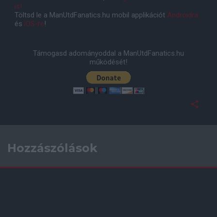
is!
Töltsd le a ManUtdFanatics.hu mobil applikációt
Androidra
és
iOS-re
!
Támogasd adományoddal a ManUtdFanatics.hu
működését!
Hozzászólások