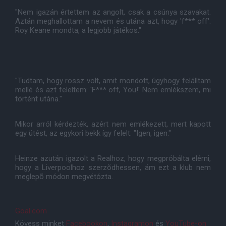
"Nem igazán értettem az angolt, csak a csúnya szavakat.
Aztán meghallottam a nevem és utána azt, hogy 'f*** off'.
Roy Keane mondta, a legjobb játékos."
"Tudtam, hogy rossz volt, amit mondott, úgyhogy felálltam
mellé és azt feleltem: 'F*** off, You!' Nem emlékszem, mi
történt utána."
Mikor arról kérdezték, azért nem emlékezett, mert kapott
egy ütést, az egykori bekk így felelt: "Igen, igen."
Heinze azután igazolt a Realhoz, hogy megpróbálta elérni,
hogy a Liverpoolhoz szerzõdhessen, ám ezt a klub nem
meglepõ módon megvétózta.
Goal.com
Kövess minket
Facebookon
,
Instagramon
és
YouTube-on