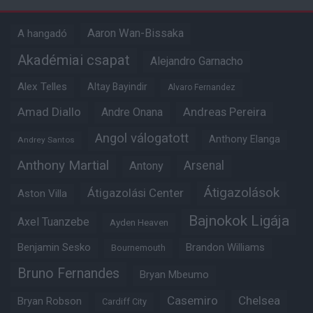
Aaron Wan-Bissaka
A hangadó
Akadémiai csapat
Alejandro Garnacho
Alex Telles
Altay Bayindir
Alvaro Fernandez
Amad Diallo
Andre Onana
Andreas Pereira
Angol válogatott
Anthony Elanga
Andrey Santos
Anthony Martial
Arsenal
Antony
Átigazolások
Átigazolási Center
Aston Villa
Bajnokok Ligája
Axel Tuanzebe
Ayden Heaven
Benjamin Sesko
Brandon Williams
Bournemouth
Bruno Fernandes
Bryan Mbeumo
Casemiro
Chelsea
Bryan Robson
Cardiff City