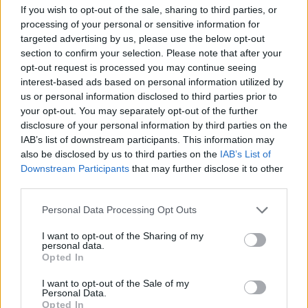
If you wish to opt-out of the sale, sharing to third parties, or
processing of your personal or sensitive information for
targeted advertising by us, please use the below opt-out
section to confirm your selection. Please note that after your
opt-out request is processed you may continue seeing
interest-based ads based on personal information utilized by
us or personal information disclosed to third parties prior to
your opt-out. You may separately opt-out of the further
disclosure of your personal information by third parties on the
IAB’s list of downstream participants. This information may
also be disclosed by us to third parties on the
IAB’s List of
Meccs Center
Downstream Participants
that may further disclose it to other
third parties.
Please note that this website/app uses one or more Google
Personal Data Processing Opt Outs
Paris Saint-Germain
vs
services and may gather and store information including but
not limited to your visit or usage behaviour. You may click to
I want to opt-out of the Sharing of my
Manchester United
personal data.
grant or deny consent to Google and its third-party tags to
Opted In
use your data for below specified purposes in below Google
Felkészülési szezon 4. mérkőzés
consent section.
Nya Ullevi, Göteborg
I want to opt-out of the Sale of my
2026-08-08 17:00
Personal Data.
Opted In