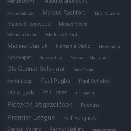
Manutdfanatics.hu
Manuel Ugarte
Marcus Rashford
Marcel Sabitzer
Martin Dubravka
Mason Greenwood
Mason Mount
Matheus Cunha
Matthijs de Ligt
Michael Carrick
Nemanja Matic
Newcastle
Női csapat
Noussair Mazraoui
Norwich City
Ole Gunnar Solskjaer
Omar Berrada
Paul Pogba
Paul Scholes
Patrick Dorgu
Phil Jones
Pénzügyek
Phil Neville
Pletykák, átigazolások
Podcast
Premier League
Ralf Rangnick
Raphaël Varane
Rasmus Højlund
Richard Arnold