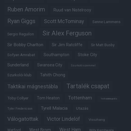
Ruben Amorim
Ruud van Nistelrooy
Ryan Giggs
Scott McTominay
Senne Lammens
Sir Alex Ferguson
Sergio Reguilon
Sir Bobby Charlton
Sir Jim Ratcliffe
Sir Matt Busby
Southampton
Stoke City
Sofyan Amrabat
Sunderland
Swansea City
Szurkoló szemmel
Tahith Chong
Szurkolói klub
Tartalék csapat
Taktikai mágnestábla
Tottenham
Tom Heaton
Toby Collyer
Trófeabibliográfia
Tyrell Malacia
Utazás
Tyler Fredericson
Válogatottak
Victor Lindelöf
Visszhang
West Ham
West Brom
Watford
Willy Kambwala