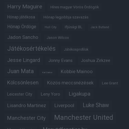
Harry Maguire
Híres magyar Vörös Ördögök
Hónap játékosa
Hónap legjobbja szavazás
Hónap Ördöge
Ifjúsági BL
Hull City
Jack Butland
Jadon Sancho
Jason Wilcox
Játékosértékelés
Játékosprofilok
Jesse Lingard
Jonny Evans
Joshua Zirkzee
Juan Mata
Kobbie Mainoo
Karl Darlow
Kölcsönlesen
Közös meccsnézések
Lee Grant
Ligakupa
Leny Yoro
Leicester City
Luke Shaw
Lisandro Martinez
Liverpool
Manchester United
Manchester City