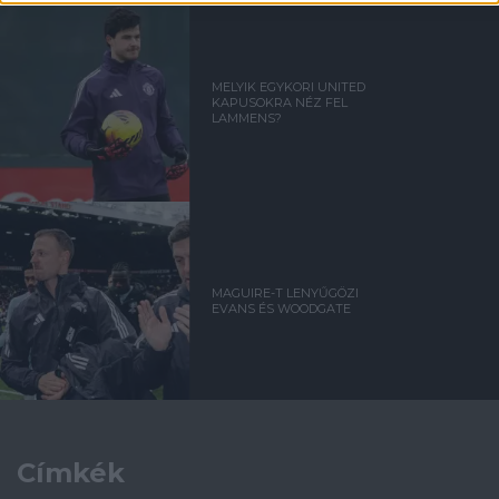
MELYIK EGYKORI UNITED
KAPUSOKRA NÉZ FEL
LAMMENS?
MAGUIRE-T LENYŰGÖZI
EVANS ÉS WOODGATE
Címkék