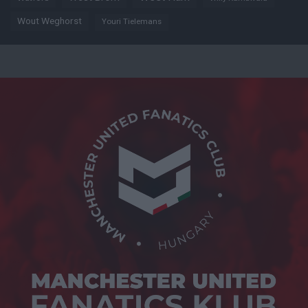
Wout Weghorst
Youri Tielemans