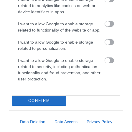
Kapcsolódó hírek
related to analytics like cookies on web or
device identifiers in apps.
EGYKORI JÁTÉKOSOK
I want to allow Google to enable storage
related to functionality of the website or app.
I want to allow Google to enable storage
related to personalization.
FRED ÜZENETE ANDREY
SANTOSNAK
I want to allow Google to enable storage
related to security, including authentication
functionality and fraud prevention, and other
user protection.
CONFIRM
GIGGS: CARRICK ÚJRA
"IZGALOMBA" HOZTA A
UNITED SZURKOLÓKAT
Data Deletion
Data Access
Privacy Policy