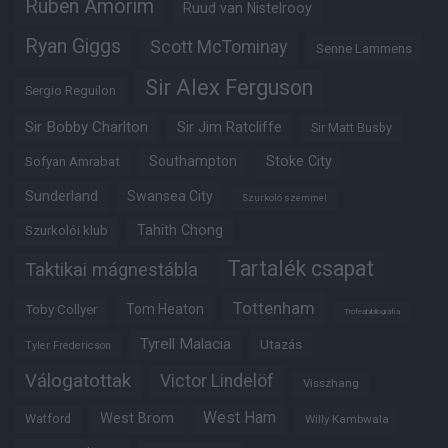
Ruben Amorim
Ruud van Nistelrooy
Ryan Giggs
Scott McTominay
Senne Lammens
Sir Alex Ferguson
Sergio Reguilon
Sir Bobby Charlton
Sir Jim Ratcliffe
Sir Matt Busby
Southampton
Stoke City
Sofyan Amrabat
Sunderland
Swansea City
Szurkoló szemmel
Tahith Chong
Szurkolói klub
Tartalék csapat
Taktikai mágnestábla
Tottenham
Tom Heaton
Toby Collyer
Trófeabibliográfia
Tyrell Malacia
Utazás
Tyler Fredericson
Válogatottak
Victor Lindelöf
Visszhang
West Ham
West Brom
Watford
Willy Kambwala