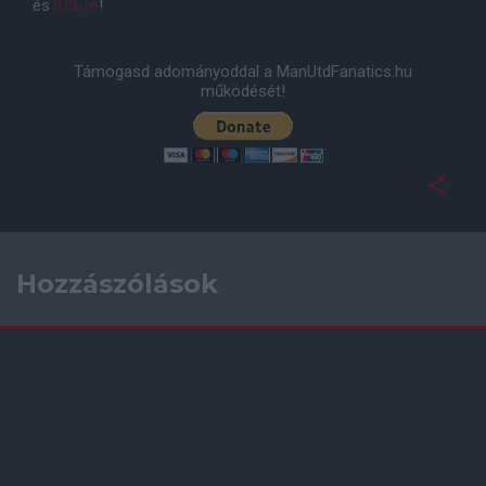
és
iOS-re
!
Támogasd adományoddal a ManUtdFanatics.hu
működését!
Hozzászólások