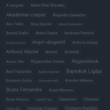
Aaron Wan-Bissaka
A hangadó
Akadémiai csapat
Alejandro Garnacho
Alex Telles
Altay Bayindir
Alvaro Fernandez
Amad Diallo
Andre Onana
Andreas Pereira
Angol válogatott
Anthony Elanga
Andrey Santos
Anthony Martial
Arsenal
Antony
Átigazolások
Átigazolási Center
Aston Villa
Bajnokok Ligája
Axel Tuanzebe
Ayden Heaven
Benjamin Sesko
Brandon Williams
Bournemouth
Bruno Fernandes
Bryan Mbeumo
Casemiro
Chelsea
Bryan Robson
Cardiff City
Christian Eriksen
Cristiano Ronaldo
Chido Obi