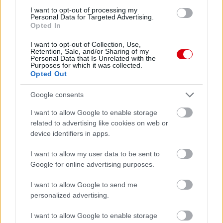
I want to opt-out of processing my
Personal Data for Targeted Advertising.
Leeds United
vs
Manchester United
2026-08-12 20:30
Opted In
AC Milan
vs
Manchester United
2026-08-15 18:00
I want to opt-out of Collection, Use,
Retention, Sale, and/or Sharing of my
Personal Data that Is Unrelated with the
ELŐZŐ MÉRKŐZÉSEK
Purposes for which it was collected.
Opted Out
Támogatás
Google consents
I want to allow Google to enable storage
related to advertising like cookies on web or
Támogasd adományoddal
device identifiers in apps.
a ManUtdFanatics.hu működését!
I want to allow my user data to be sent to
Google for online advertising purposes.
I want to allow Google to send me
personalized advertising.
Kapcsolódó hírek
I want to allow Google to enable storage