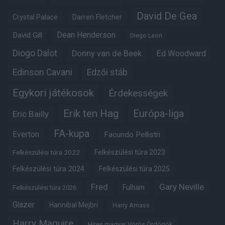
David De Gea
Crystal Palace
Darren Fletcher
Dean Henderson
David Gill
Diego Leon
Diogo Dalot
Donny van de Beek
Ed Woodward
Edinson Cavani
Edzői stáb
Egykori játékosok
Érdekességek
Erik ten Hag
Európa-liga
Eric Bailly
FA-kupa
Everton
Facundo Pellistri
Felkészülési túra 2022
Felkészülési túra 2023
Felkészülési túra 2024
Felkészülési túra 2025
Fred
Gary Neville
Fulham
Felkészülési túra 2026
Glazer
Hannibal Mejbri
Harry Amass
Harry Maguire
Híres magyar Vörös Ördögök