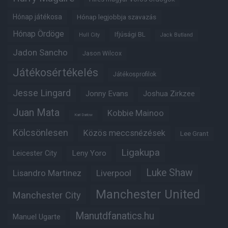
Hónap játékosa
Hónap legjobbja szavazás
Hónap Ördöge
Ifjúsági BL
Hull City
Jack Butland
Jadon Sancho
Jason Wilcox
Játékosértékelés
Játékosprofilok
Jesse Lingard
Jonny Evans
Joshua Zirkzee
Juan Mata
Kobbie Mainoo
Karl Darlow
Kölcsönlesen
Közös meccsnézések
Lee Grant
Ligakupa
Leny Yoro
Leicester City
Luke Shaw
Lisandro Martinez
Liverpool
Manchester United
Manchester City
Manutdfanatics.hu
Manuel Ugarte