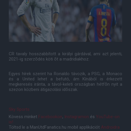
CR tavaly hosszabbított a királyi gárdával, ami azt jelenti,
2021-ig szerzõdés köti õt a madridiakhoz.
Egyes hírek szerint ha Ronaldo távozik, a PSG, a Monaco
és a United lehet a befutó, ám Kínából is érkezett
megkeresés iránta, a távol-keleti országban hétfõn nyit a
szezon közbeni átigazolási idõszak.
Sky Sports
Kövess minket
Facebookon
,
Instagramon
és
YouTube-on
is!
Töltsd le a ManUtdFanatics.hu mobil applikációt
Androidra