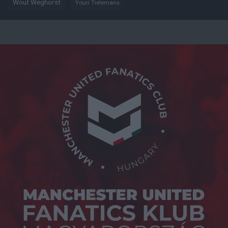
Wout Weghorst
Youri Tielemans