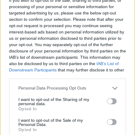
If you wish to opt-out of the sale, sharing to third parties, or
processing of your personal or sensitive information for
targeted advertising by us, please use the below opt-out
section to confirm your selection. Please note that after your
opt-out request is processed you may continue seeing
interest-based ads based on personal information utilized by
us or personal information disclosed to third parties prior to
your opt-out. You may separately opt-out of the further
disclosure of your personal information by third parties on the
IAB’s list of downstream participants. This information may
Meccs Center
also be disclosed by us to third parties on the
IAB’s List of
Downstream Participants
that may further disclose it to other
third parties.
Paris Saint-Germain
vs
Please note that this website/app uses one or more Google
Personal Data Processing Opt Outs
Manchester United
services and may gather and store information including but
not limited to your visit or usage behaviour. You may click to
I want to opt-out of the Sharing of my
personal data.
Felkészülési szezon 4. mérkőzés
grant or deny consent to Google and its third-party tags to
Opted In
Nya Ullevi, Göteborg
use your data for below specified purposes in below Google
2026-08-08 17:00
consent section.
I want to opt-out of the Sale of my
Personal Data.
0 nap 3 óra 7 perc 23 másodperc
Opted In