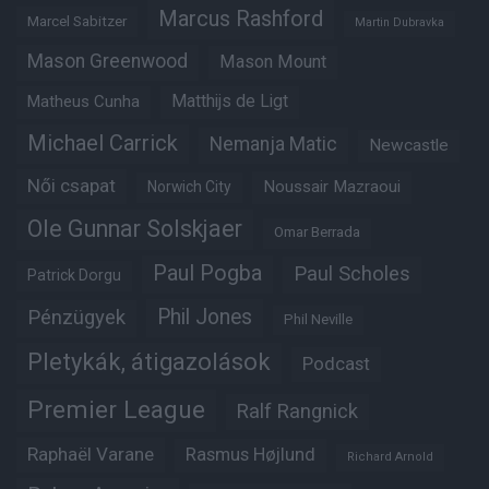
Marcus Rashford
Marcel Sabitzer
Martin Dubravka
Mason Greenwood
Mason Mount
Matheus Cunha
Matthijs de Ligt
Michael Carrick
Nemanja Matic
Newcastle
Női csapat
Noussair Mazraoui
Norwich City
Ole Gunnar Solskjaer
Omar Berrada
Paul Pogba
Paul Scholes
Patrick Dorgu
Phil Jones
Pénzügyek
Phil Neville
Pletykák, átigazolások
Podcast
Premier League
Ralf Rangnick
Raphaël Varane
Rasmus Højlund
Richard Arnold