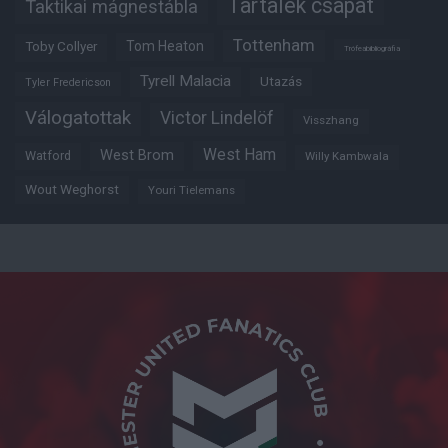
Tartalék csapat
Taktikai mágnestábla
Tottenham
Tom Heaton
Toby Collyer
Trófeabibliográfia
Tyrell Malacia
Utazás
Tyler Fredericson
Válogatottak
Victor Lindelöf
Visszhang
West Ham
West Brom
Watford
Willy Kambwala
Wout Weghorst
Youri Tielemans