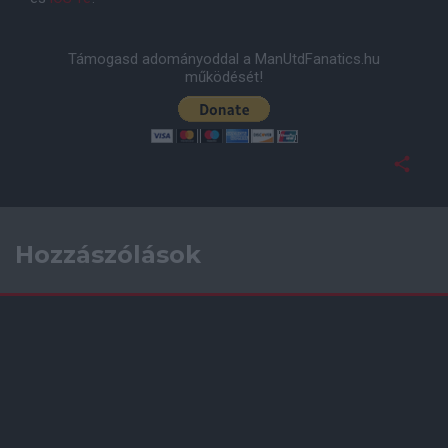
Támogasd adományoddal a ManUtdFanatics.hu
működését!
Hozzászólások