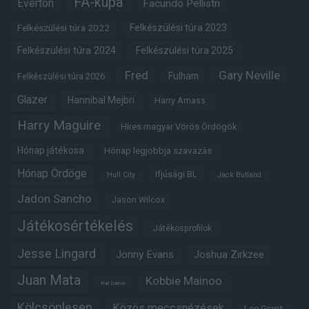
FA-kupa
Everton
Facundo Pellistri
Felkészülési túra 2022
Felkészülési túra 2023
Felkészülési túra 2024
Felkészülési túra 2025
Fred
Gary Neville
Fulham
Felkészülési túra 2026
Glazer
Hannibal Mejbri
Harry Amass
Harry Maguire
Híres magyar Vörös Ördögök
Hónap játékosa
Hónap legjobbja szavazás
Hónap Ördöge
Ifjúsági BL
Hull City
Jack Butland
Jadon Sancho
Jason Wilcox
Játékosértékelés
Játékosprofilok
Jesse Lingard
Jonny Evans
Joshua Zirkzee
Juan Mata
Kobbie Mainoo
Karl Darlow
Kölcsönlesen
Közös meccsnézések
Lee Grant