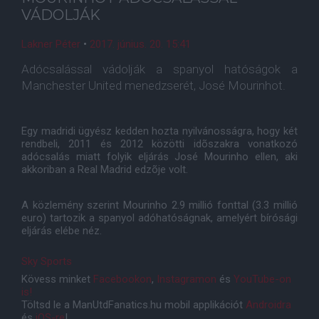
VÁDOLJÁK
Lakner Péter
•
2017. június. 20. 15:41
Adócsalással vádolják a spanyol hatóságok a
Manchester United menedzserét, José Mourinhot.
Egy madridi ügyész kedden hozta nyilvánosságra, hogy két
rendbeli, 2011 és 2012 közötti idõszakra vonatkozó
adócsalás miatt folyik eljárás José Mourinho ellen, aki
akkoriban a Real Madrid edzõje volt.
A közlemény szerint Mourinho 2.9 millió fonttal (3.3 millió
euro) tartozik a spanyol adóhatóságnak, amelyért bírósági
eljárás elébe néz.
Sky Sports
Kövess minket
Facebookon
,
Instagramon
és
YouTube-on
is!
Töltsd le a ManUtdFanatics.hu mobil applikációt
Androidra
és
iOS-re
!