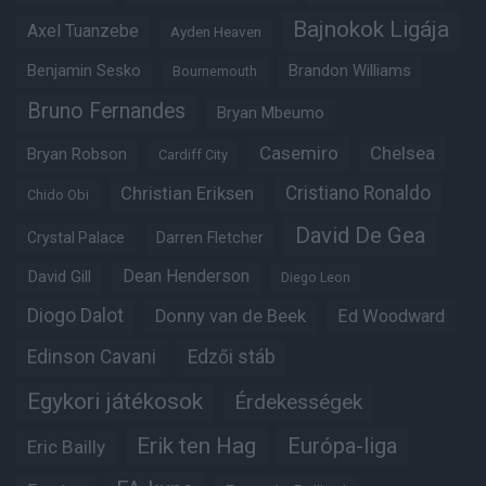
Bajnokok Ligája
Axel Tuanzebe
Ayden Heaven
Benjamin Sesko
Brandon Williams
Bournemouth
Bruno Fernandes
Bryan Mbeumo
Casemiro
Chelsea
Bryan Robson
Cardiff City
Christian Eriksen
Cristiano Ronaldo
Chido Obi
David De Gea
Crystal Palace
Darren Fletcher
Dean Henderson
David Gill
Diego Leon
Diogo Dalot
Donny van de Beek
Ed Woodward
Edinson Cavani
Edzői stáb
Egykori játékosok
Érdekességek
Erik ten Hag
Európa-liga
Eric Bailly