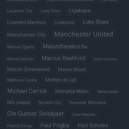
Ligakupa
Leny Yoro
Leicester City
Luke Shaw
Lisandro Martinez
Liverpool
Manchester United
Manchester City
Manutdfanatics.hu
Manuel Ugarte
Marcus Rashford
Marcel Sabitzer
Martin Dubravka
Mason Greenwood
Mason Mount
Matheus Cunha
Matthijs de Ligt
Michael Carrick
Nemanja Matic
Newcastle
Női csapat
Noussair Mazraoui
Norwich City
Ole Gunnar Solskjaer
Omar Berrada
Paul Pogba
Paul Scholes
Patrick Dorgu