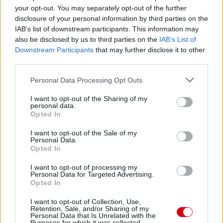
your opt-out. You may separately opt-out of the further
disclosure of your personal information by third parties on the
IAB’s list of downstream participants. This information may
also be disclosed by us to third parties on the
IAB’s List of
Downstream Participants
that may further disclose it to other
third parties.
Please note that this website/app uses one or more Google
Personal Data Processing Opt Outs
services and may gather and store information including but
not limited to your visit or usage behaviour. You may click to
I want to opt-out of the Sharing of my
personal data.
grant or deny consent to Google and its third-party tags to
Opted In
Meccs Center
use your data for below specified purposes in below Google
consent section.
I want to opt-out of the Sale of my
Personal Data.
Opted In
Paris Saint-Germain
vs
I want to opt-out of processing my
Manchester United
Personal Data for Targeted Advertising.
Opted In
Felkészülési szezon 4. mérkőzés
Nya Ullevi, Göteborg
I want to opt-out of Collection, Use,
Retention, Sale, and/or Sharing of my
2026-08-08 17:00
Personal Data that Is Unrelated with the
Purposes for which it was collected.