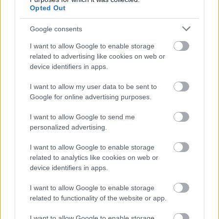
Opted Out
1 nap 15 óra 47 perc 15 másodperc
Google consents
Leeds United
vs
Manchester United
2026-08-12 20:30
I want to allow Google to enable storage
related to advertising like cookies on web or
AC Milan
vs
Manchester United
2026-08-15 18:00
device identifiers in apps.
ELŐZŐ MÉRKŐZÉSEK
I want to allow my user data to be sent to
Google for online advertising purposes.
Támogatás
I want to allow Google to send me
personalized advertising.
I want to allow Google to enable storage
Támogasd adományoddal
a ManUtdFanatics.hu működését!
related to analytics like cookies on web or
device identifiers in apps.
I want to allow Google to enable storage
related to functionality of the website or app.
I want to allow Google to enable storage