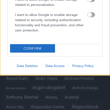
related to personalization.
Kapcsolódó hírek
I want to allow Google to enable storage
related to security, including authentication
functionality and fraud prevention, and other
user protection.
Címkék
CONFIRM
Aaron Wan-Bissaka
A hangadó
Akadémiai csapat
Alejandro Garnacho
Data Deletion
Data Access
Privacy Policy
Alex Telles
Altay Bayindir
Alvaro Fernandez
Amad Diallo
Andre Onana
Andreas Pereira
Angol válogatott
Anthony Elanga
Andrey Santos
Anthony Martial
Arsenal
Antony
Átigazolások
Átigazolási Center
Aston Villa