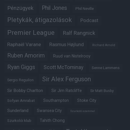
Phil Jones
Pénzügyek
Phil Neville
Pletykák, átigazolások
Podcast
Premier League
Ralf Rangnick
Raphaël Varane
Rasmus Højlund
Richard Arnold
Ruben Amorim
Ruud van Nistelrooy
Ryan Giggs
Scott McTominay
Senne Lammens
Sir Alex Ferguson
Sergio Reguilon
Sir Bobby Charlton
Sir Jim Ratcliffe
Sir Matt Busby
Southampton
Stoke City
Sofyan Amrabat
Sunderland
Swansea City
Szurkoló szemmel
Tahith Chong
Szurkolói klub