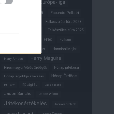
Erik ten Hag
Európa-liga
FA-kupa
Everton
Facundo Pellistri
Felkészülési túra 2022
Felkészülési túra 2023
Felkészülési túra 2024
Felkészülési túra 2025
Fred
Fulham
Felkészülési túra 2026
Gary Neville
Glazer
Hannibal Mejbri
Harry Maguire
Harry Amass
Hónap játékosa
Híres magyar Vörös Ördögök
Hónap Ördöge
Hónap legjobbja szavazás
Ifjúsági BL
Hull City
Jack Butland
Jadon Sancho
Jason Wilcox
Játékosértékelés
Játékosprofilok
Jesse Lingard