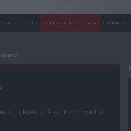
ÖS MECCSNÉZÉS
SZURKOLÓI KLUB
UTAZÁS
ENCIKLOPÉD
mezszámok
K
omelu Lukaku a 9-es mezt viseli a