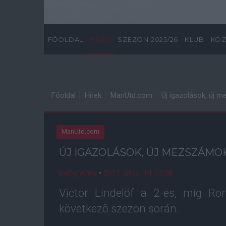
FŐOLDAL
HÍREK
SZEZON 2025/26
KLUB
KÖZ
Főoldal
Hírek
ManUtd.com
Új igazolások, új 
ManUtd.com
ÚJ IGAZOLÁSOK, ÚJ MEZSZÁMO
Balog Attila
•
2017. július. 14. 13:08
Victor Lindelöf a 2-es, míg R
következõ szezon során.