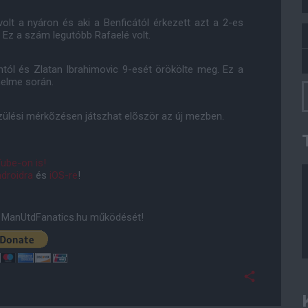
olt a nyáron és aki a Benficától érkezett azt a 2-es
. Ez a szám legutóbb Rafaelé volt.
ntól és Zlatan Ibrahimovic 9-esét örökölte meg. Ez a
nelme során.
szülési mérkõzésen játszhat elõször az új mezben.
ube-on is!
droidra
és
iOS-re
!
ManUtdFanatics.hu működését!