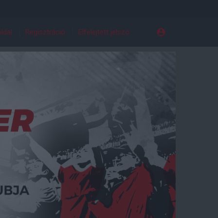
ldal
Regisztráció
Elfelejtett jelszó