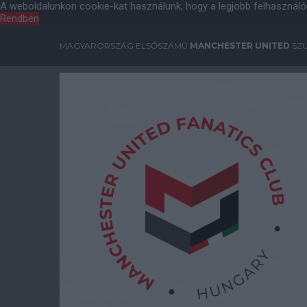
A weboldalunkon cookie-kat használunk, hogy a legjobb felhasználó
Rendben
MAGYARORSZÁG ELSŐSZÁMÚ
MANCHESTER UNITED
SZU