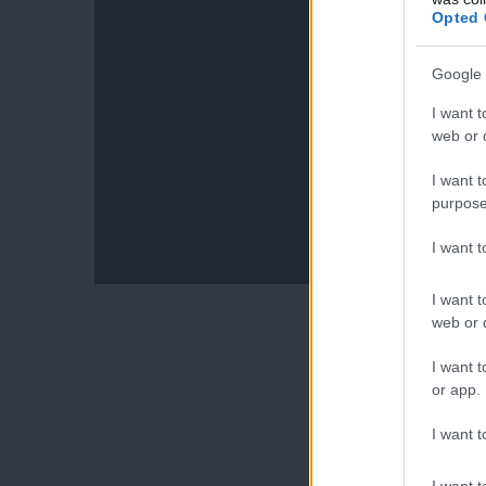
Opted 
Google 
I want t
web or d
I want t
purpose
I want 
I want t
web or d
I want t
or app.
I want t
I want t