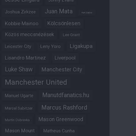
Jonny Evans
Juan Mata
Joshua Zirkzee
Karl Darlow
Kölcsönlesen
Kobbie Mainoo
Közös meccsnézések
Lee Grant
Ligakupa
Leny Yoro
Leicester City
Lisandro Martinez
Liverpool
Luke Shaw
Manchester City
Manchester United
Manutdfanatics.hu
Manuel Ugarte
Marcus Rashford
Marcel Sabitzer
Mason Greenwood
Martin Dubravka
Mason Mount
Matheus Cunha