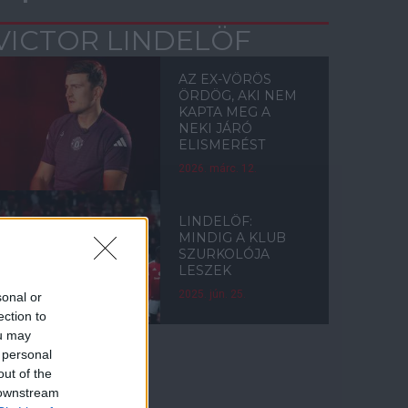
VICTOR LINDELÖF
AZ EX-VÖRÖS
ÖRDÖG, AKI NEM
KAPTA MEG A
NEKI JÁRÓ
ELISMERÉST
2026. márc. 12.
LINDELÖF:
MINDIG A KLUB
SZURKOLÓJA
LESZEK
2025. jún. 25.
sonal or
ection to
ou may
 personal
out of the
Címkék
 downstream