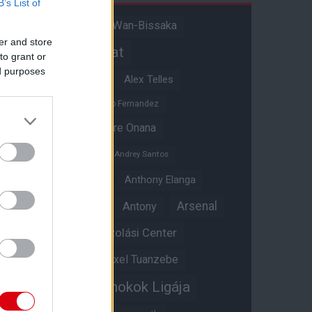
B’s List of
Aaron Wan-Bissaka
A hangadó
er and store
Akadémiai csapat
to grant or
ed purposes
Alejandro Garnacho
Alex Telles
Altay Bayindir
Alvaro Fernandez
Amad Diallo
Andre Onana
Andreas Pereira
Andrey Santos
Angol válogatott
Anthony Elanga
Anthony Martial
Arsenal
Antony
Átigazolási Center
Aston Villa
Átigazolások
Axel Tuanzebe
Bajnokok Ligája
Ayden Heaven