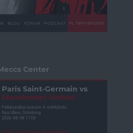
IA
BLOG
FÓRUM
PODCAST
PL TIPPVERSENY
Meccs Center
Paris Saint-Germain
vs
Manchester United
Felkészülési szezon 4. mérkőzés
Nya Ullevi, Göteborg
2026-08-08 17:00
2 nap 7 óra 35 perc 53 másodperc