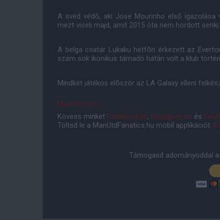
A svéd védõ, aki Jose Mourinho elsõ igazolása v
mezt viseli majd, amit 2015 óta nem hordott senki
A belga csatár Lukaku hétfõn érkezett az Everto
szám sok ikonikus támadó hátán volt a klub törté
Mindkét játékos elõször az LA Galaxy elleni felké
ManUtd.com
Kövess minket
Facebookon
,
Instagramon
és
YouT
Töltsd le a ManUtdFanatics.hu mobil applikációt
An
Támogasd adományoddal a 