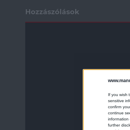
Hozzászólások
www.manut
If you wish 
sensitive in
confirm you
continue se
information 
further disc