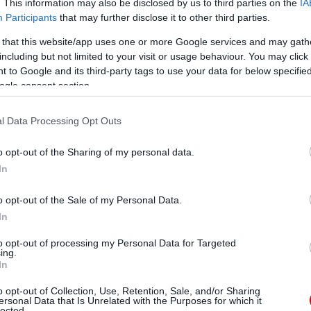
. This information may also be disclosed by us to third parties on the
IA
Participants
that may further disclose it to other third parties.
 that this website/app uses one or more Google services and may gath
including but not limited to your visit or usage behaviour. You may click 
 to Google and its third-party tags to use your data for below specifi
ogle consent section.
l Data Processing Opt Outs
o opt-out of the Sharing of my personal data.
In
o opt-out of the Sale of my Personal Data.
In
to opt-out of processing my Personal Data for Targeted
ing.
In
o opt-out of Collection, Use, Retention, Sale, and/or Sharing
ersonal Data that Is Unrelated with the Purposes for which it
lected.