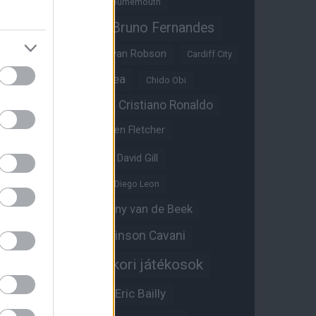
Benjamin Sesko
Bournemouth
Bruno Fernandes
Brandon Williams
Bryan Mbeumo
Bryan Robson
Cardiff City
Casemiro
Chelsea
Chido Obi
Christian Eriksen
Cristiano Ronaldo
Crystal Palace
Darren Fletcher
David De Gea
David Gill
Dean Henderson
Diego Leon
Diogo Dalot
Donny van de Beek
Edinson Cavani
Ed Woodward
Egykori játékosok
Edzői stáb
Érdekességek
Eric Bailly