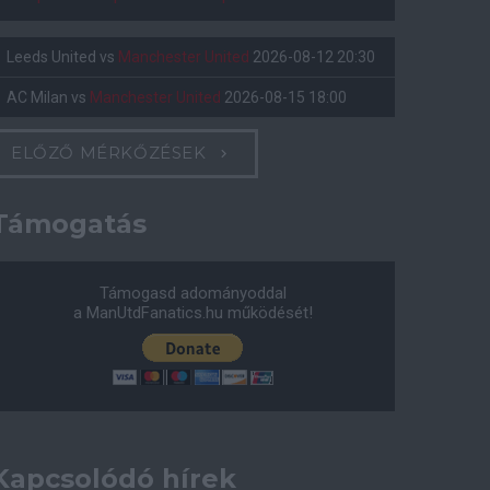
Leeds United
vs
Manchester United
2026-08-12 20:30
AC Milan
vs
Manchester United
2026-08-15 18:00
ELŐZŐ MÉRKŐZÉSEK
Támogatás
Támogasd adományoddal
a ManUtdFanatics.hu működését!
Kapcsolódó hírek