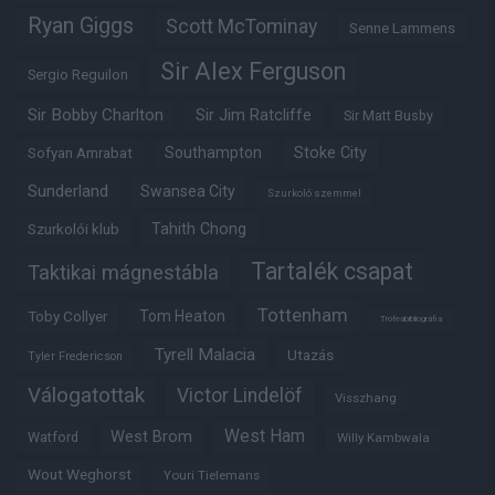
Ryan Giggs
Scott McTominay
Senne Lammens
Sir Alex Ferguson
Sergio Reguilon
Sir Bobby Charlton
Sir Jim Ratcliffe
Sir Matt Busby
Southampton
Stoke City
Sofyan Amrabat
Sunderland
Swansea City
Szurkoló szemmel
Tahith Chong
Szurkolói klub
Tartalék csapat
Taktikai mágnestábla
Tottenham
Tom Heaton
Toby Collyer
Trófeabibliográfia
Tyrell Malacia
Utazás
Tyler Fredericson
Válogatottak
Victor Lindelöf
Visszhang
West Ham
West Brom
Watford
Willy Kambwala
Wout Weghorst
Youri Tielemans