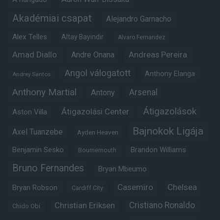
Akadémiai csapat
Alejandro Garnacho
Alex Telles
Altay Bayindir
Alvaro Fernandez
Amad Diallo
Andre Onana
Andreas Pereira
Angol válogatott
Anthony Elanga
Andrey Santos
Anthony Martial
Arsenal
Antony
Átigazolások
Átigazolási Center
Aston Villa
Bajnokok Ligája
Axel Tuanzebe
Ayden Heaven
Benjamin Sesko
Brandon Williams
Bournemouth
Bruno Fernandes
Bryan Mbeumo
Casemiro
Chelsea
Bryan Robson
Cardiff City
Christian Eriksen
Cristiano Ronaldo
Chido Obi