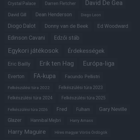
David De Gea
Crystal Palace
Darren Fletcher
Dean Henderson
David Gill
Diego Leon
Diogo Dalot
Donny van de Beek
Ed Woodward
Edinson Cavani
Edzői stáb
Egykori játékosok
Érdekességek
Erik ten Hag
Európa-liga
Eric Bailly
FA-kupa
Everton
Facundo Pellistri
Felkészülési túra 2022
Felkészülési túra 2023
Felkészülési túra 2024
Felkészülési túra 2025
Fred
Gary Neville
Fulham
Felkészülési túra 2026
Glazer
Hannibal Mejbri
Harry Amass
Harry Maguire
Híres magyar Vörös Ördögök