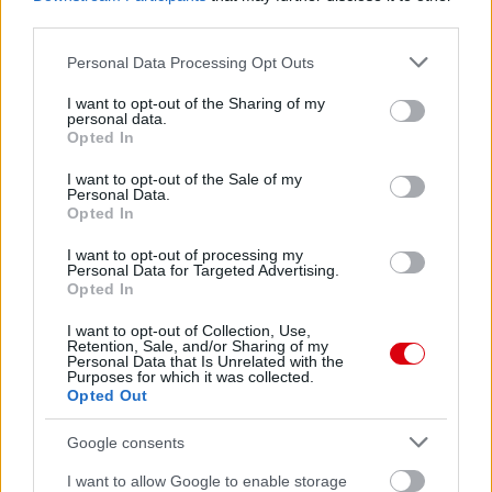
third parties.
Please note that this website/app uses one or more Google
Personal Data Processing Opt Outs
services and may gather and store information including but
not limited to your visit or usage behaviour. You may click to
I want to opt-out of the Sharing of my
personal data.
grant or deny consent to Google and its third-party tags to
Opted In
use your data for below specified purposes in below Google
consent section.
I want to opt-out of the Sale of my
Personal Data.
Opted In
I want to opt-out of processing my
Personal Data for Targeted Advertising.
Opted In
I want to opt-out of Collection, Use,
Retention, Sale, and/or Sharing of my
Personal Data that Is Unrelated with the
Purposes for which it was collected.
Opted Out
Google consents
I want to allow Google to enable storage