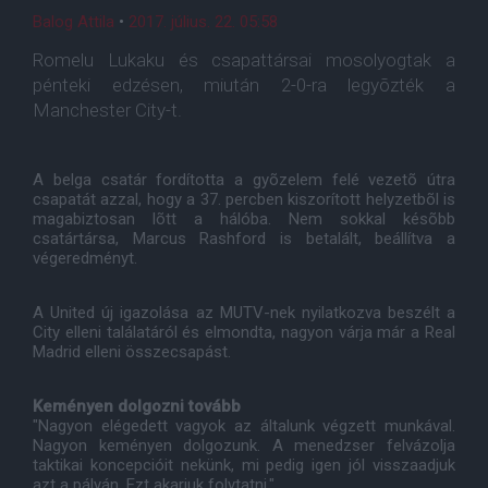
Balog Attila
•
2017. július. 22. 05:58
Romelu Lukaku és csapattársai mosolyogtak a
pénteki edzésen, miután 2-0-ra legyõzték a
Manchester City-t.
A belga csatár fordította a gyõzelem felé vezetõ útra
csapatát azzal, hogy a 37. percben kiszorított helyzetbõl is
magabiztosan lõtt a hálóba. Nem sokkal késõbb
csatártársa, Marcus Rashford is betalált, beállítva a
végeredményt.
A United új igazolása az MUTV-nek nyilatkozva beszélt a
City elleni találatáról és elmondta, nagyon várja már a Real
Madrid elleni összecsapást.
Keményen dolgozni tovább
"Nagyon elégedett vagyok az általunk végzett munkával.
Nagyon keményen dolgozunk. A menedzser felvázolja
taktikai koncepcióit nekünk, mi pedig igen jól visszaadjuk
azt a pályán. Ezt akarjuk folytatni."