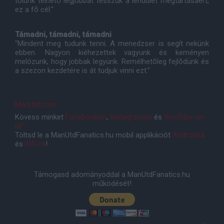
tõlünk telhetõ legjobbat tesszük a lendület megtartásáért,
ez a fõ cél."
Támadni, támadni, támadni
"Mindent meg tudunk tenni. A menedzser is segít nekünk
ebben. Nagyon kiéhezettek vagyunk és keményen
melózunk, hogy jobbak legyünk. Remélhetõleg fejlõdünk és
a szezon kezdetére is át tudjuk vinni ezt."
ManUtd.com
Kövess minket
Facebookon
,
Instagramon
és
YouTube-on
is!
Töltsd le a ManUtdFanatics.hu mobil applikációt
Androidra
és
iOS-re
!
Támogasd adományoddal a ManUtdFanatics.hu
működését!