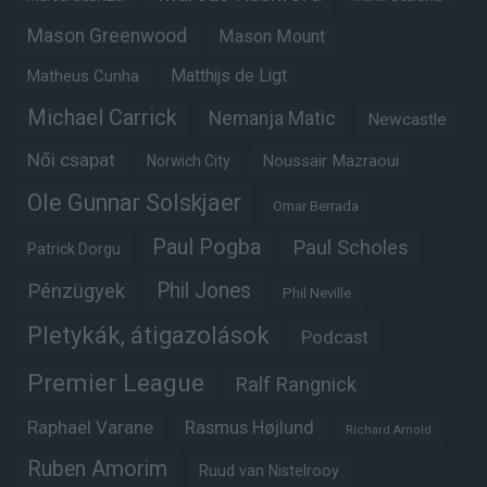
Mason Greenwood
Mason Mount
Matheus Cunha
Matthijs de Ligt
Michael Carrick
Nemanja Matic
Newcastle
Női csapat
Noussair Mazraoui
Norwich City
Ole Gunnar Solskjaer
Omar Berrada
Paul Pogba
Paul Scholes
Patrick Dorgu
Phil Jones
Pénzügyek
Phil Neville
Pletykák, átigazolások
Podcast
Premier League
Ralf Rangnick
Raphaël Varane
Rasmus Højlund
Richard Arnold
Ruben Amorim
Ruud van Nistelrooy