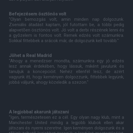
Befejezésem ösztönös volt
"Olyan bemozgás volt, amin minden nap dolgozunk.
Zseniális átadást kaptam, jól futottam be, a többi pedig
alapvetõen ösztönös volt. Jó volt a derbi részének lenni és
a gyõzelem is fontos volt. Remek edzés volt számunkra.
Sokkal fittebbek a srácok már, de dolgozunk kell tovább."
Jöhet a Real Madrid
"Ahogy a menedzser mondta, számunkra egy jó edzés
lesz annak érdekében, hogy lássuk, miként javulunk és
tanuljuk a koncepcióit. Nehéz ellenfél lesz, de azért
vagyunk itt, hogy keményen dolgozzunk, fittebbek legyünk,
jobbá váljunk, ahogy közeledik a szezon."
A legjobbal akarunk játszani
"Igen, természetesen ez a cél. Egy olyan nagy klub, mint a
Manchester United mindig a legjobb klubok ellen akar
játszani és nyerni szeretne. Igen keményen dolgozunk és a