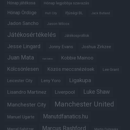
Hónap játékosa
Hónap legjobbja szavazás
Hónap Ördöge
Ifjúsági BL
Hull City
Jack Butland
Jadon Sancho
Jason Wilcox
Játékosértékelés
Játékosprofilok
Jesse Lingard
Jonny Evans
Joshua Zirkzee
Juan Mata
Kobbie Mainoo
Karl Darlow
Kölcsönlesen
Közös meccsnézések
Lee Grant
Ligakupa
Leny Yoro
Leicester City
Luke Shaw
Lisandro Martinez
Liverpool
Manchester United
Manchester City
Manutdfanatics.hu
Manuel Ugarte
Marcus Rashford
Marcel Sabitzer
Martin Dubravka