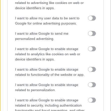
related to advertising like cookies on web or
Meccs Center
device identifiers in apps.
I want to allow my user data to be sent to
Google for online advertising purposes.
Paris Saint-Germain
vs
I want to allow Google to send me
Manchester United
personalized advertising.
Felkészülési szezon 4. mérkőzés
Nya Ullevi, Göteborg
I want to allow Google to enable storage
2026-08-08 17:00
related to analytics like cookies on web or
device identifiers in apps.
1 nap 20 óra 52 perc 55 másodperc
I want to allow Google to enable storage
related to functionality of the website or app.
Leeds United
vs
Manchester United
2026-08-12 20:30
I want to allow Google to enable storage
AC Milan
vs
Manchester United
2026-08-15 18:00
related to personalization.
I want to allow Google to enable storage
ELŐZŐ MÉRKŐZÉSEK
related to security, including authentication
functionality and fraud prevention, and other