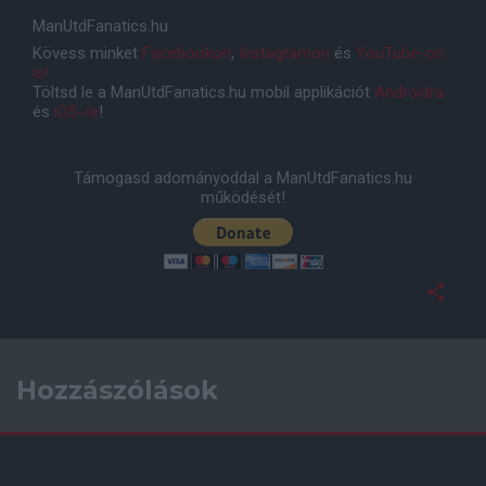
ManUtdFanatics.hu
Kövess minket
Facebookon
,
Instagramon
és
YouTube-on
is!
Töltsd le a ManUtdFanatics.hu mobil applikációt
Androidra
és
iOS-re
!
Támogasd adományoddal a ManUtdFanatics.hu
működését!
Hozzászólások