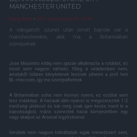
MANCHESTER UNITED
Balog Attila
•
2017. szeptember. 09. 07:40
A válogatott szünet után ismét bajnoki vár a
manchesteriekre, akik ma a Britanniában
szerepelnek.
Jose Mourinho eddig nem igazán alkalmazta a rotálást, ez
most sem nagyon várható, fõleg a védelemben nem,
amelybõl többen kénytelenek lesznek pihenni a jövõ heti
BL-meccsen, így ma szerepelhetnek.
A Britanniában soha nem könnyû nyerni, ez ezúttal sem
lesz másképp. A hazaiak idén nyáron is megszereztek 1-2
minõségi játékost és bár még csak igen kevés ment le a
bajnokságból, máris szereztek hazai környezetben egy
nagy skalpot az Arsenal legyõzésével.
Sérültek nem nagyon hátráltatják egyik menedzsert sem,