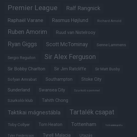
Premier League
Ralf Rangnick
Raphaël Varane
Rasmus Højlund
Richard Arnold
Ruben Amorim
Ruud van Nistelrooy
Ryan Giggs
Scott McTominay
Senne Lammens
Sir Alex Ferguson
Sergio Reguilon
Sir Bobby Charlton
Sir Jim Ratcliffe
Sir Matt Busby
Southampton
Stoke City
Sofyan Amrabat
Sunderland
Swansea City
Szurkoló szemmel
Tahith Chong
Szurkolói klub
Tartalék csapat
Taktikai mágnestábla
Tottenham
Tom Heaton
Toby Collyer
Trófeabibliográfia
Tyrell Malacia
Utazás
Tyler Fredericson