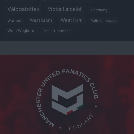
Válogatottak
Victor Lindelöf
Visszhang
West Ham
West Brom
Watford
Willy Kambwala
Wout Weghorst
Youri Tielemans