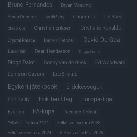
Bruno Fernandes
Bryan Mbeumo
Casemiro
Chelsea
Bryan Robson
Cardiff City
Christian Eriksen
Cristiano Ronaldo
Chido Obi
David De Gea
Crystal Palace
Darren Fletcher
Dean Henderson
David Gill
Diego Leon
Diogo Dalot
Donny van de Beek
Ed Woodward
Edinson Cavani
Edzői stáb
Egykori játékosok
Érdekességek
Erik ten Hag
Európa-liga
Eric Bailly
FA-kupa
Everton
Facundo Pellistri
Felkészülési túra 2022
Felkészülési túra 2023
Felkészülési túra 2024
Felkészülési túra 2025