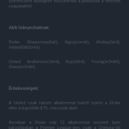
szerencsére épségben visszatértek a játékosok a nemzeti
csapataiktól.
Akik hiányozhatnak:
Stoke: Shawcross(hát), Ngoy(comb), Afellay(térd),
Ireland(lábtörés)
United: Ibrahimovic(térd), Rojo(térd), Young(erõnlét),
Shaw(erõnlét)
Érdekességek:
A United csak három alkalommal tudott nyerni a Stoke
ellen a legutóbbi 8 PL-meccsük alatt.
Azonban a Stoke már 12 alkalommal vesztett ilyen
párosításban a Premier League-ben, csak a Chelsea-tõl