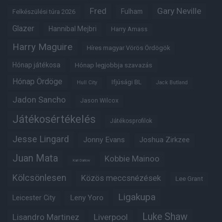
Fred
Gary Neville
Fulham
Felkészülési túra 2026
Glazer
Hannibal Mejbri
Harry Amass
Harry Maguire
Híres magyar Vörös Ördögök
Hónap játékosa
Hónap legjobbja szavazás
Hónap Ördöge
Ifjúsági BL
Hull City
Jack Butland
Jadon Sancho
Jason Wilcox
Játékosértékelés
Játékosprofilok
Jesse Lingard
Jonny Evans
Joshua Zirkzee
Juan Mata
Kobbie Mainoo
Karl Darlow
Kölcsönlesen
Közös meccsnézések
Lee Grant
Ligakupa
Leny Yoro
Leicester City
Luke Shaw
Lisandro Martinez
Liverpool