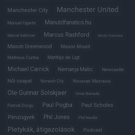
Manchester United
Manchester City
Manutdfanatics.hu
Manuel Ugarte
Marcus Rashford
Marcel Sabitzer
Martin Dubravka
Mason Greenwood
Mason Mount
Matheus Cunha
Matthijs de Ligt
Michael Carrick
Nemanja Matic
Newcastle
Női csapat
Noussair Mazraoui
Norwich City
Ole Gunnar Solskjaer
Omar Berrada
Paul Pogba
Paul Scholes
Patrick Dorgu
Phil Jones
Pénzügyek
Phil Neville
Pletykák, átigazolások
Podcast