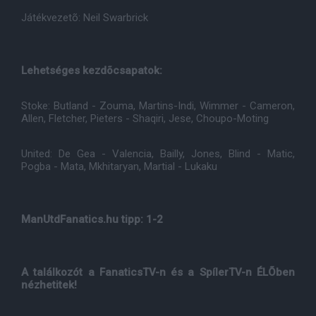
Játékvezetõ: Neil Swarbrick
Lehetséges kezdõcsapatok:
Stoke: Butland - Zouma, Martins-Indi, Wimmer - Cameron,
Allen, Fletcher, Pieters - Shaqiri, Jese, Choupo-Moting
United: De Gea - Valencia, Bailly, Jones, Blind - Matic,
Pogba - Mata, Mkhitaryan, Martial - Lukaku
ManUtdFanatics.hu tipp: 1-2
A találkozót a FanaticsTV-n és a SpílerTV-n ÉLÕben
nézhetitek!