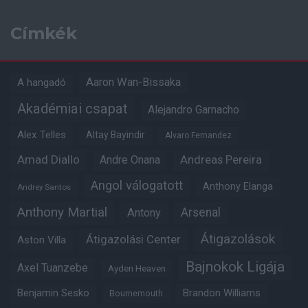
Címkék
Aaron Wan-Bissaka
A hangadó
Akadémiai csapat
Alejandro Garnacho
Alex Telles
Altay Bayindir
Alvaro Fernandez
Amad Diallo
Andre Onana
Andreas Pereira
Angol válogatott
Anthony Elanga
Andrey Santos
Anthony Martial
Arsenal
Antony
Átigazolások
Átigazolási Center
Aston Villa
Bajnokok Ligája
Axel Tuanzebe
Ayden Heaven
Benjamin Sesko
Brandon Williams
Bournemouth