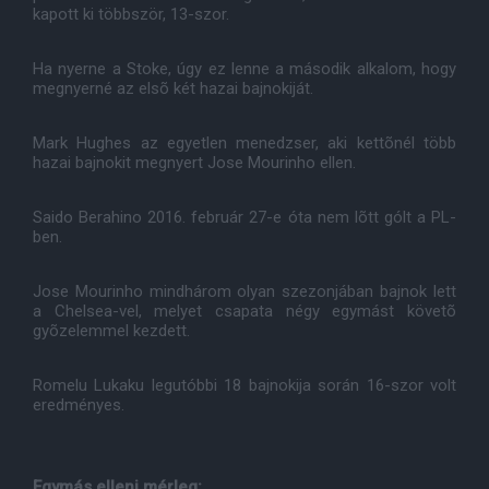
kapott ki többször, 13-szor.
Ha nyerne a Stoke, úgy ez lenne a második alkalom, hogy
megnyerné az elsõ két hazai bajnokiját.
Mark Hughes az egyetlen menedzser, aki kettõnél több
hazai bajnokit megnyert Jose Mourinho ellen.
Saido Berahino 2016. február 27-e óta nem lõtt gólt a PL-
ben.
Jose Mourinho mindhárom olyan szezonjában bajnok lett
a Chelsea-vel, melyet csapata négy egymást követõ
gyõzelemmel kezdett.
Romelu Lukaku legutóbbi 18 bajnokija során 16-szor volt
eredményes.
Egymás elleni mérleg: