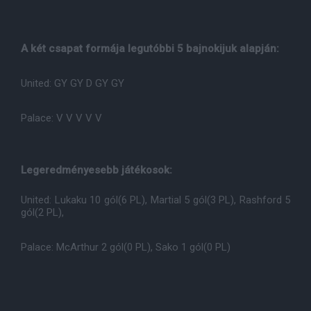
A két csapat formája legutóbbi 5 bajnokijuk alapján:
United: GY GY D GY GY
Palace: V V V V V
Legeredményesebb játékosok:
United: Lukaku 10 gól(6 PL), Martial 5 gól(3 PL), Rashford 5
gól(2 PL),
Palace: McArthur 2 gól(0 PL), Sako 1 gól(0 PL)