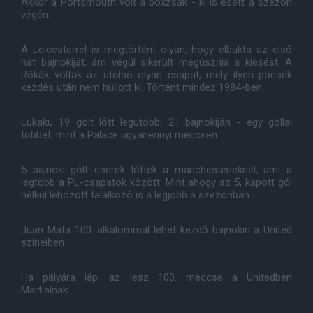
Akkor a Portsmouth volt a boxzsák - ki is esett a szezon
végén.
A Leicesterrel is megtörtént olyan, hogy elbukta az első
hat bajnokiját, ám végül sikerült megúsznia a kiesést. A
Rókák voltak az utolsó olyan csapat, mely ilyen pocsék
kezdés után nem hullott ki. Történt mindez 1984-ben.
Lukaku 19 gólt lőtt legutóbbi 21 bajnokiján - egy góllal
többet, mint a Palace ugyanennyi meccsen.
5 bajnoki gólt cserék lőtték a manchesterieknél, ami a
legtöbb a PL-csapatok között. Mint ahogy az 5, kapott gól
nélkül lehozott találkozó is a legjobb a szezonban.
Juan Mata 100. alkalommal lehet kezdő bajnokin a United
színeiben.
Ha pályára lép, az lesz 100. meccse a Unitedben
Martialnak.