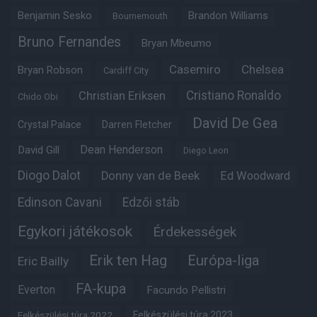
Benjamin Sesko
Brandon Williams
Bournemouth
Bruno Fernandes
Bryan Mbeumo
Casemiro
Chelsea
Bryan Robson
Cardiff City
Christian Eriksen
Cristiano Ronaldo
Chido Obi
David De Gea
Crystal Palace
Darren Fletcher
Dean Henderson
David Gill
Diego Leon
Diogo Dalot
Donny van de Beek
Ed Woodward
Edinson Cavani
Edzői stáb
Egykori játékosok
Érdekességek
Erik ten Hag
Európa-liga
Eric Bailly
FA-kupa
Everton
Facundo Pellistri
Felkészülési túra 2022
Felkészülési túra 2023