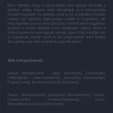
Nem véletlen, hogy a piros-kékek nem igazán termelik a
gólokat eddig, hiszen több támadójuk is a betegszoba
székeit koptatják és jelenleg csak a 24 esztendős Freddie
Ladapo az egyetlen egészséges csatár a csapatban, aki
még egyetlen percet sem játszott a felnőtt keret tagjaként.
Közben a másik oldalnál ismét megindult valami, amire a
United szurkolói nem igazán vártak; egyre több sérültje van
a csapatnak, immár ismét a "jól megszokott" első helyen
áll a gárda, már ami a sérültek számát jelenti.
Akik hiányozhatnak:
United: Martial(comb - talán bevethető), Carrick(láb),
Fellaini(boka - talán bevethető), Jones(láb), Valencia(láb),
Pogba(comb), Ibrahimovic(térd), Rojo(térd)
Palace: Wickham(térd), Zaha(térd), Benteke(térd), Loftus-
Cheek(comb), Tomkins(betegség), Fosu-
Mensah(kölcsönszerződés miatt)