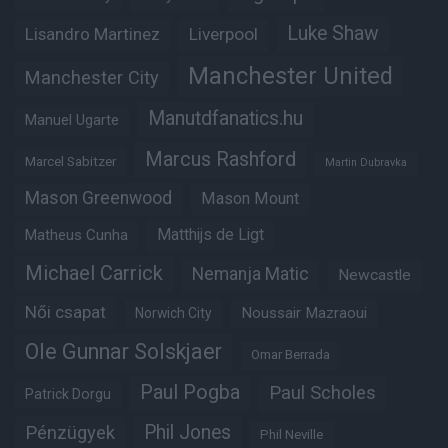
Luke Shaw
Lisandro Martinez
Liverpool
Manchester United
Manchester City
Manutdfanatics.hu
Manuel Ugarte
Marcus Rashford
Marcel Sabitzer
Martin Dubravka
Mason Greenwood
Mason Mount
Matheus Cunha
Matthijs de Ligt
Michael Carrick
Nemanja Matic
Newcastle
Női csapat
Noussair Mazraoui
Norwich City
Ole Gunnar Solskjaer
Omar Berrada
Paul Pogba
Paul Scholes
Patrick Dorgu
Phil Jones
Pénzügyek
Phil Neville