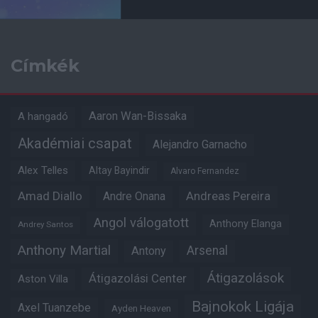
Címkék
Aaron Wan-Bissaka
A hangadó
Akadémiai csapat
Alejandro Garnacho
Alex Telles
Altay Bayindir
Alvaro Fernandez
Amad Diallo
Andre Onana
Andreas Pereira
Angol válogatott
Anthony Elanga
Andrey Santos
Anthony Martial
Arsenal
Antony
Átigazolások
Átigazolási Center
Aston Villa
Bajnokok Ligája
Axel Tuanzebe
Ayden Heaven