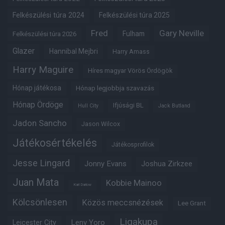
Felkészülési túra 2024
Felkészülési túra 2025
Fred
Gary Neville
Fulham
Felkészülési túra 2026
Glazer
Hannibal Mejbri
Harry Amass
Harry Maguire
Híres magyar Vörös Ördögök
Hónap játékosa
Hónap legjobbja szavazás
Hónap Ördöge
Ifjúsági BL
Hull City
Jack Butland
Jadon Sancho
Jason Wilcox
Játékosértékelés
Játékosprofilok
Jesse Lingard
Jonny Evans
Joshua Zirkzee
Juan Mata
Kobbie Mainoo
Karl Darlow
Kölcsönlesen
Közös meccsnézések
Lee Grant
Ligakupa
Leny Yoro
Leicester City