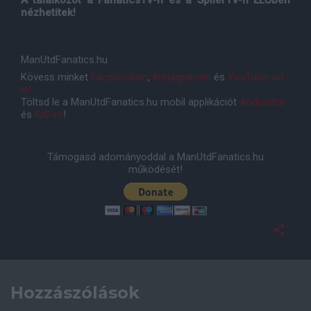
A találkozót a FanaticsTV-n és a SpílerTV-n ÉLŐben
nézhetitek!
ManUtdFanatics.hu
Kövess minket
Facebookon
,
Instagramon
és
YouTube-on
is!
Töltsd le a ManUtdFanatics.hu mobil applikációt
Androidra
és
iOS-re
!
Támogasd adományoddal a ManUtdFanatics.hu
működését!
Hozzászólások