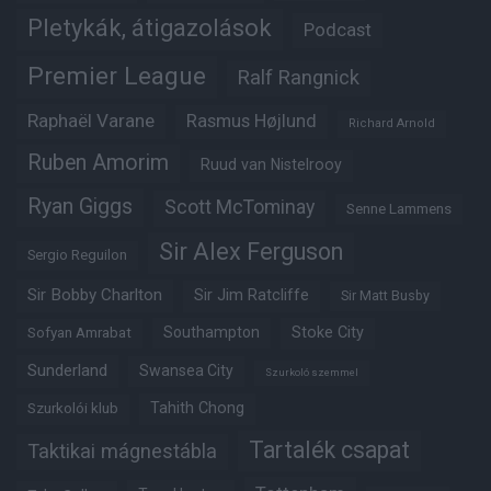
Pletykák, átigazolások
Podcast
Premier League
Ralf Rangnick
Raphaël Varane
Rasmus Højlund
Richard Arnold
Ruben Amorim
Ruud van Nistelrooy
Ryan Giggs
Scott McTominay
Senne Lammens
Sir Alex Ferguson
Sergio Reguilon
Sir Bobby Charlton
Sir Jim Ratcliffe
Sir Matt Busby
Southampton
Stoke City
Sofyan Amrabat
Sunderland
Swansea City
Szurkoló szemmel
Tahith Chong
Szurkolói klub
Tartalék csapat
Taktikai mágnestábla