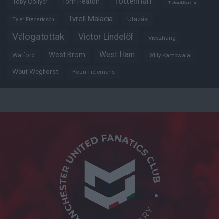
Tottenham
Tom Heaton
Toby Collyer
Trófeabibliográfia
Tyrell Malacia
Utazás
Tyler Fredericson
Válogatottak
Victor Lindelöf
Visszhang
West Ham
West Brom
Watford
Willy Kambwala
Wout Weghorst
Youri Tielemans