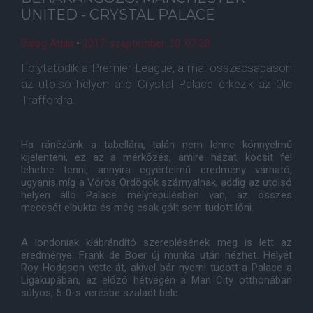
UNITED - CRYSTAL PALACE
Balog Attila
•
2017. szeptember. 30. 07:28
Folytatódik a Premier League, a mai összecsapáson
az utolsó helyen álló Crystal Palace érkezik az Old
Traffordra.
Ha ránézünk a tabellára, talán nem lenne könnyelmű
kijelenteni, ez az a mérkőzés, amire házat, kocsit fel
lehetne tenni, annyira egyértelmű eredmény várható,
ugyanis míg a Vörös Ördögök szárnyalnak, addig az utolsó
helyen álló Palace mélyrepülésben van, az összes
meccsét elbukta és még csak gólt sem tudott lőni.
A londoniak kiábrándító szereplésének meg is lett az
eredménye: Frank de Boer új munka után nézhet. Helyét
Roy Hodgson vette át, akivel bár nyerni tudott a Palace a
Ligakupában, az előző hétvégén a Man City otthonában
súlyos, 5-0-s verésbe szaladt bele.