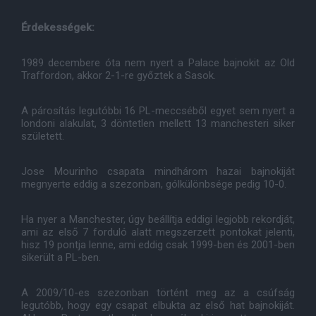
Érdekességek:
1989 decembere óta nem nyert a Palace bajnokit az Old
Traffordon, akkor 2-1-re győztek a Sasok.
A párosítás legutóbbi 16 PL-meccséből egyet sem nyert a
londoni alakulat, 3 döntetlen mellett 13 manchesteri siker
született.
Jose Mourinho csapata mindhárom hazai bajnokiját
megnyerte eddig a szezonban, gólkülönbsége pedig 10-0.
Ha nyer a Manchester, úgy beállítja eddigi legjobb rekordját,
ami az első 7 forduló alatt megszerzett pontokat jelenti,
hisz 19 pontja lenne, ami eddig csak 1999-ben és 2001-ben
sikerült a PL-ben.
A 2009/10-es szezonban történt meg az a csúfság
legutóbb, hogy egy csapat elbukta az első hat bajnokiját.