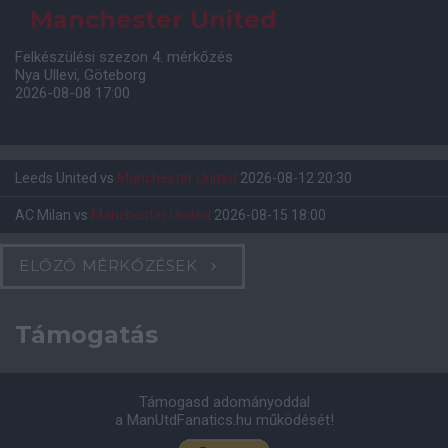
Manchester United
Felkészülési szezon 4. mérkőzés
Nya Ullevi, Göteborg
2026-08-08 17:00
Leeds United
vs
Manchester United
2026-08-12 20:30
AC Milan
vs
Manchester United
2026-08-15 18:00
ELŐZŐ MÉRKŐZÉSEK
Támogatás
Támogasd adományoddal
a ManUtdFanatics.hu működését!