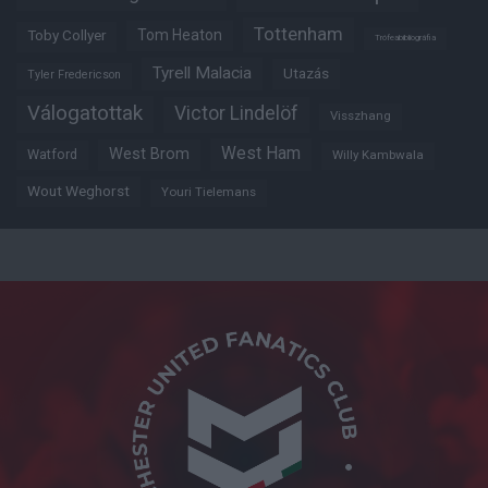
Tottenham
Tom Heaton
Toby Collyer
Trófeabibliográfia
Tyrell Malacia
Utazás
Tyler Fredericson
Válogatottak
Victor Lindelöf
Visszhang
West Ham
West Brom
Watford
Willy Kambwala
Wout Weghorst
Youri Tielemans