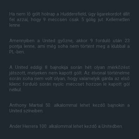
Ha nem lő gólt holnap a Huddersfield, úgy ligarekordot állít
fel azzal, hogy 9 meccsen csak 5 gólig jut. Kellemetlen
lenne.
Amennyiben a United győzne, akkor 9 forduló után 23
pontja lenne, ami még soha nem történt meg a klubbal a
PL-ben.
A United eddigi 8 bajnokija során hét olyan mérkőzést
játszott, melyeken nem kapott gólt. Az élvonal történelme
során soha nem volt olyan, hogy valamelyik gárda az első
kilenc forduló során nyolc meccset hozzon le kapott gól
nélkül.
Anthony Martial 50. alkalommal lehet kezdő bajnokin a
United színeiben.
Ander Herrera 100. alkalommal lehet kezdő a Unitedben.