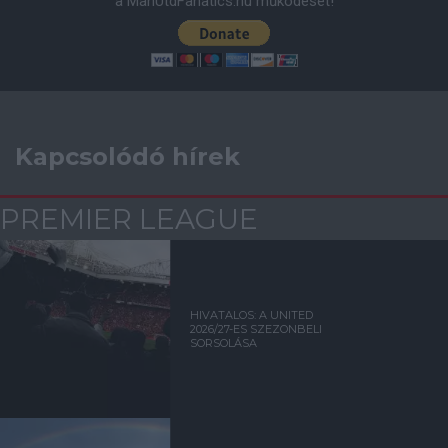
a ManUtdFanatics.hu működését!
Kapcsolódó hírek
PREMIER LEAGUE
HIVATALOS: A UNITED
2026/27-ES SZEZONBELI
SORSOLÁSA