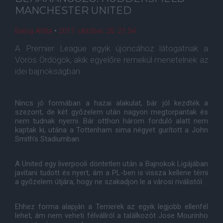
MANCHESTER UNITED
Balog Attila
•
2017. október. 20. 21:54
A Premier League egyik újoncához látogatnak a
Vörös Ördögök, akik egyelőre remekül menetelnek az
idei bajnokságban.
Nincs jó formában a hazai alakulat, bár jól kezdték a
szezont, de két győzelem után nagyon megtorpantak és
nem tudnak nyerni. Bár otthon három forduló alatt nem
kaptak ki, utána a Tottenham sima négyet gurított a John
Smith's Stadiumban.
A United egy liverpooli döntetlen után a Bajnokok Ligájában
javítani tudott és nyert, ám a PL-ben is vissza kellene térni
a győzelem útjára, hogy ne szakadjon le a városi riválistól.
Ehhez forma alapján a Terrierek az egyik legjobb ellenfél
lehet, ám nem veheti félvállról a találkozót Jose Mourinho