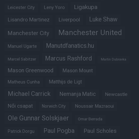
Ligakupa
Leny Yoro
Leicester City
Luke Shaw
Lisandro Martinez
Liverpool
Manchester United
Manchester City
Manutdfanatics.hu
Manuel Ugarte
Marcus Rashford
Marcel Sabitzer
Martin Dubravka
Mason Greenwood
Mason Mount
Matheus Cunha
Matthijs de Ligt
Michael Carrick
Nemanja Matic
Newcastle
Női csapat
Noussair Mazraoui
Norwich City
Ole Gunnar Solskjaer
Omar Berrada
Paul Pogba
Paul Scholes
Patrick Dorgu