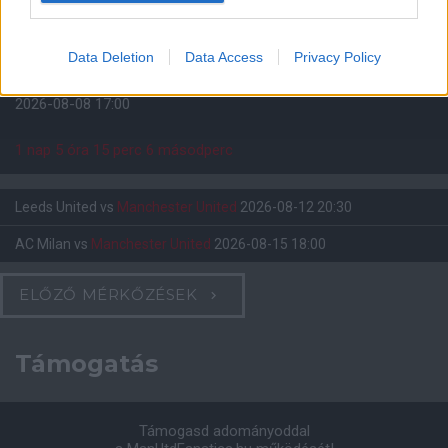
Manchester United
Data Deletion
Data Access
Privacy Policy
Felkészülési szezon 4. mérkőzés
Nya Ullevi, Göteborg
2026-08-08 17:00
1 nap 5 óra 15 perc 5 másodperc
Leeds United
vs
Manchester United
2026-08-12 20:30
AC Milan
vs
Manchester United
2026-08-15 18:00
ELŐZŐ MÉRKŐZÉSEK
Támogatás
Támogasd adományoddal