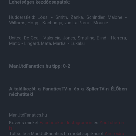
Lehetséges kezdőcsapatok:
Huddersfield: Lössl - Smith, Zanka, Schindler, Malone -
Williams, Hogg - Kachunga, van La Parra - Mounie
United: De Gea - Valencia, Jones, Smalling, Blind - Herrera,
Matic - Lingard, Mata, Martial - Lukaku
ManUtdFanatics.hu tipp: 0-2
A találkozót a FanaticsTV-n és a SpílerTV-n ÉLŐben
nézhetitek!
ManUtdFanatics.hu
Kövess minket
Facebookon
,
Instagramon
és
YouTube-on
is!
Töltsd le a ManUtdFanatics.hu mobil applikációt
Androidra