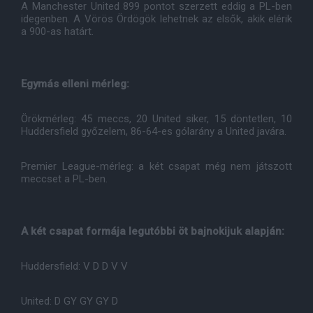
A Manchester United 899 pontot szerzett eddig a PL-ben
idegenben. A Vörös Ördögök lehetnek az elsők, akik elérik
a 900-as határt.
Egymás elleni mérleg:
Örökmérleg: 45 meccs, 20 United siker, 15 döntetlen, 10
Huddersfield győzelem, 86-64-es gólarány a United javára.
Premier League-mérleg: a két csapat még nem játszott
meccset a PL-ben.
A két csapat formája legutóbbi öt bajnokijuk alapján:
Huddersfield: V D D V V
United: D GY GY GY D