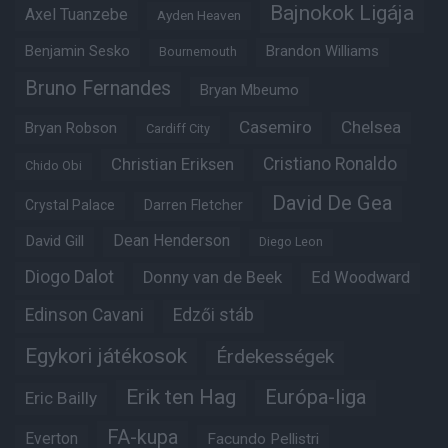
Bajnokok Ligája
Axel Tuanzebe
Ayden Heaven
Benjamin Sesko
Brandon Williams
Bournemouth
Bruno Fernandes
Bryan Mbeumo
Casemiro
Chelsea
Bryan Robson
Cardiff City
Christian Eriksen
Cristiano Ronaldo
Chido Obi
David De Gea
Crystal Palace
Darren Fletcher
Dean Henderson
David Gill
Diego Leon
Diogo Dalot
Donny van de Beek
Ed Woodward
Edinson Cavani
Edzői stáb
Egykori játékosok
Érdekességek
Erik ten Hag
Európa-liga
Eric Bailly
FA-kupa
Everton
Facundo Pellistri