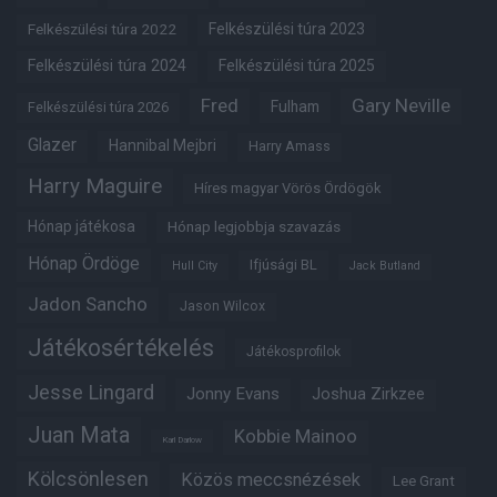
Felkészülési túra 2022
Felkészülési túra 2023
Felkészülési túra 2024
Felkészülési túra 2025
Fred
Gary Neville
Fulham
Felkészülési túra 2026
Glazer
Hannibal Mejbri
Harry Amass
Harry Maguire
Híres magyar Vörös Ördögök
Hónap játékosa
Hónap legjobbja szavazás
Hónap Ördöge
Ifjúsági BL
Hull City
Jack Butland
Jadon Sancho
Jason Wilcox
Játékosértékelés
Játékosprofilok
Jesse Lingard
Jonny Evans
Joshua Zirkzee
Juan Mata
Kobbie Mainoo
Karl Darlow
Kölcsönlesen
Közös meccsnézések
Lee Grant