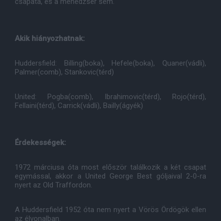
csapata, és a menedzser sem.
Akik hiányozhatnak:
Huddersfield: Billing(boka), Hefele(boka), Quaner(vádli),
Palmer(comb), Stankovic(térd)
United: Pogba(comb), Ibrahimovic(térd), Rojo(térd),
Fellaini(térd), Carrick(vádli), Bailly(ágyék)
Érdekességek:
1972 márciusa óta most először találkozik a két csapat
egymással, akkor a United George Best góljaival 2-0-ra
nyert az Old Traffordon.
A Huddersfield 1952 óta nem nyert a Vörös Ördögök ellen
az élvonalban.