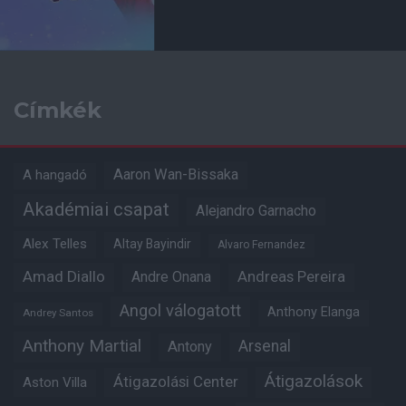
Címkék
Aaron Wan-Bissaka
A hangadó
Akadémiai csapat
Alejandro Garnacho
Alex Telles
Altay Bayindir
Alvaro Fernandez
Amad Diallo
Andre Onana
Andreas Pereira
Angol válogatott
Anthony Elanga
Andrey Santos
Anthony Martial
Arsenal
Antony
Átigazolások
Átigazolási Center
Aston Villa