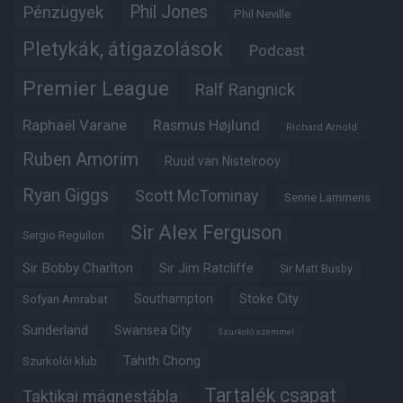
Phil Jones
Pénzügyek
Phil Neville
Pletykák, átigazolások
Podcast
Premier League
Ralf Rangnick
Raphaël Varane
Rasmus Højlund
Richard Arnold
Ruben Amorim
Ruud van Nistelrooy
Ryan Giggs
Scott McTominay
Senne Lammens
Sir Alex Ferguson
Sergio Reguilon
Sir Bobby Charlton
Sir Jim Ratcliffe
Sir Matt Busby
Southampton
Stoke City
Sofyan Amrabat
Sunderland
Swansea City
Szurkoló szemmel
Tahith Chong
Szurkolói klub
Tartalék csapat
Taktikai mágnestábla