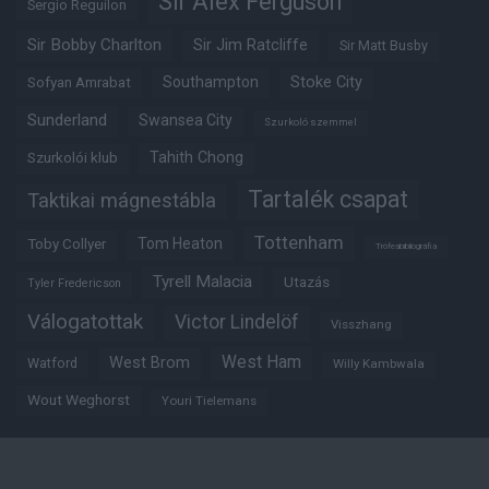
Sir Alex Ferguson
Sergio Reguilon
Sir Bobby Charlton
Sir Jim Ratcliffe
Sir Matt Busby
Southampton
Stoke City
Sofyan Amrabat
Sunderland
Swansea City
Szurkoló szemmel
Tahith Chong
Szurkolói klub
Tartalék csapat
Taktikai mágnestábla
Tottenham
Tom Heaton
Toby Collyer
Trófeabibliográfia
Tyrell Malacia
Utazás
Tyler Fredericson
Válogatottak
Victor Lindelöf
Visszhang
West Ham
West Brom
Watford
Willy Kambwala
Wout Weghorst
Youri Tielemans