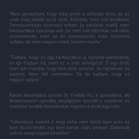
"Nem gondoltam, hogy még ennél is erősebb lehet, de ez
csak még inkább azzá tette. Erősebb, mint volt korábban.
Természetesen szomorú voltam [a sérülése miatt], mert
fantasztikus szezonja volt. De nem volt túlzottan sok időm
szomorkodni, mert az én szerepköröm más. Szomorú
voltam, de nem magam miatt, hanem miatta."
"Tudtam, hogy ez egy fantasztikus új fejezete karrierének,
én így fogtam fel, mert ez a srác lenyűgöző. Ő egy őrült,
mert azt mondta, hogy nem érez semmit. Se fájdalmat, se
semmit. Nem hitt semmiben. De én tudtam, hogy ez
nagyon súlyos."
Raiola elmondása szerint Dr. Freddie Fu, a specialista, aki
Ibrahimovicot operálta, lenyűgözve beszélt a csatárról, és
szeretne további kutatásokat végezni a térde kapcsán.
"Véleménye szerint ő még soha nem látott ilyen erős és
ilyen tiszta térdet, egy ilyen karrier után, amilyen Zlatannak
volt és ennyi rúgást követően."