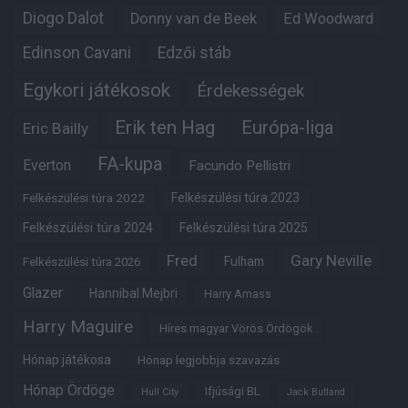
Diogo Dalot
Donny van de Beek
Ed Woodward
Edinson Cavani
Edzői stáb
Egykori játékosok
Érdekességek
Erik ten Hag
Európa-liga
Eric Bailly
FA-kupa
Everton
Facundo Pellistri
Felkészülési túra 2022
Felkészülési túra 2023
Felkészülési túra 2024
Felkészülési túra 2025
Fred
Gary Neville
Fulham
Felkészülési túra 2026
Glazer
Hannibal Mejbri
Harry Amass
Harry Maguire
Híres magyar Vörös Ördögök
Hónap játékosa
Hónap legjobbja szavazás
Hónap Ördöge
Ifjúsági BL
Hull City
Jack Butland