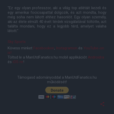
"Ez egy olyan professzor, aki a világ top atlétáit kezeli és
egy amerikai focicsapattal dolgozik, és azt mondta, hogy
még soha nem látott ehhez hasonlót. Egy olyan személy,
aki az élete elmúlt 40 évét térdek vizsgálatával töltötte, azt
találta mondani, hogy ez a legjobb térd, amelyet valaha
látott."
Sky Sports
Kövess minket
Facebookon
,
Instagramon
és
YouTube-on
is!
Töltsd le a ManUtdFanatics.hu mobil applikációt
Androidra
és
iOS-re
!
Támogasd adományoddal a ManUtdFanatics.hu
működését!