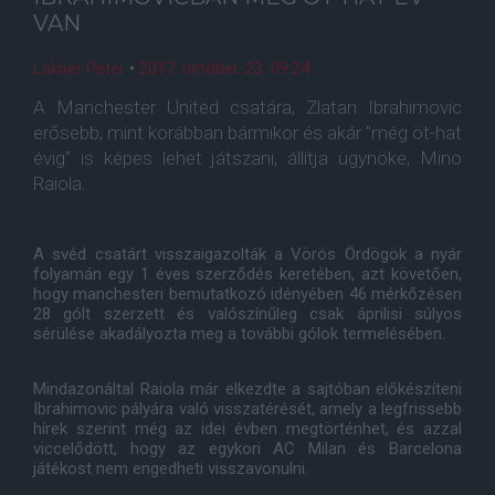
VAN
Lakner Péter
•
2017. október. 23. 09:24
A Manchester United csatára, Zlatan Ibrahimovic
erősebb, mint korábban bármikor és akár "még öt-hat
évig" is képes lehet játszani, állítja ügynöke, Mino
Raiola.
A svéd csatárt visszaigazolták a Vörös Ördögök a nyár
folyamán egy 1 éves szerződés keretében, azt követően,
hogy manchesteri bemutatkozó idényében 46 mérkőzésen
28 gólt szerzett és valószínűleg csak áprilisi súlyos
sérülése akadályozta meg a további gólok termelésében.
Mindazonáltal Raiola már elkezdte a sajtóban előkészíteni
Ibrahimovic pályára való visszatérését, amely a legfrissebb
hírek szerint még az idei évben megtörténhet, és azzal
viccelődött, hogy az egykori AC Milan és Barcelona
játékost nem engedheti visszavonulni.