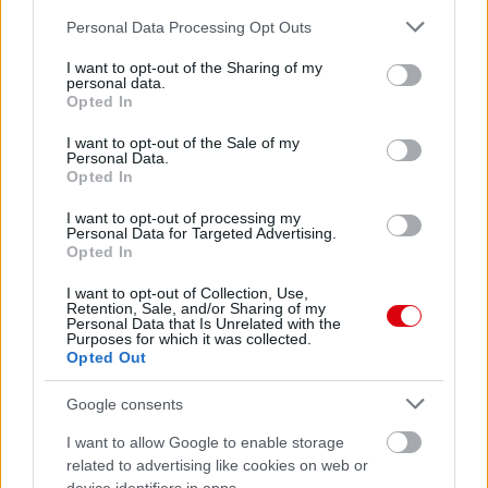
Please note that this website/app uses one or more Google
Personal Data Processing Opt Outs
services and may gather and store information including but
not limited to your visit or usage behaviour. You may click to
I want to opt-out of the Sharing of my
personal data.
grant or deny consent to Google and its third-party tags to
Opted In
use your data for below specified purposes in below Google
consent section.
I want to opt-out of the Sale of my
Personal Data.
Opted In
I want to opt-out of processing my
Personal Data for Targeted Advertising.
Opted In
I want to opt-out of Collection, Use,
Retention, Sale, and/or Sharing of my
Personal Data that Is Unrelated with the
Purposes for which it was collected.
Opted Out
Google consents
I want to allow Google to enable storage
related to advertising like cookies on web or