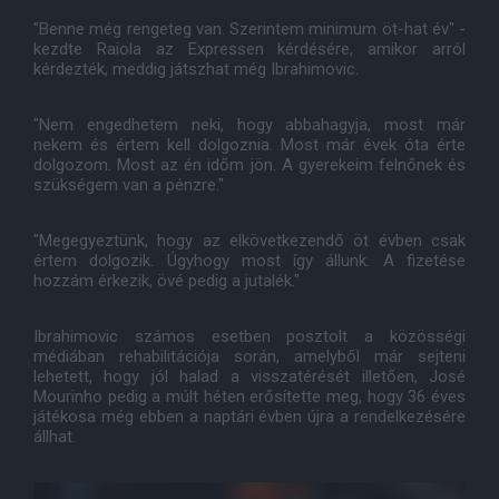
"Benne még rengeteg van. Szerintem minimum öt-hat év" -
kezdte Raiola az Expressen kérdésére, amikor arról
kérdezték, meddig játszhat még Ibrahimovic.
"Nem engedhetem neki, hogy abbahagyja, most már
nekem és értem kell dolgoznia. Most már évek óta érte
dolgozom. Most az én időm jön. A gyerekeim felnőnek és
szükségem van a pénzre."
"Megegyeztünk, hogy az elkövetkezendő öt évben csak
értem dolgozik. Úgyhogy most így állunk. A fizetése
hozzám érkezik, övé pedig a jutalék."
Ibrahimovic számos esetben posztolt a közösségi
médiában rehabilitációja során, amelyből már sejteni
lehetett, hogy jól halad a visszatérését illetően, José
Mourinho pedig a múlt héten erősítette meg, hogy 36 éves
játékosa még ebben a naptári évben újra a rendelkezésére
állhat.