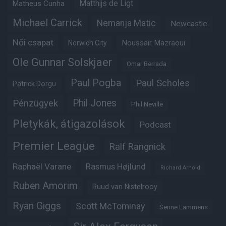
Matheus Cunha
Matthijs de Ligt
Michael Carrick
Nemanja Matic
Newcastle
Női csapat
Noussair Mazraoui
Norwich City
Ole Gunnar Solskjaer
Omar Berrada
Paul Pogba
Paul Scholes
Patrick Dorgu
Phil Jones
Pénzügyek
Phil Neville
Pletykák, átigazolások
Podcast
Premier League
Ralf Rangnick
Raphaël Varane
Rasmus Højlund
Richard Arnold
Ruben Amorim
Ruud van Nistelrooy
Ryan Giggs
Scott McTominay
Senne Lammens