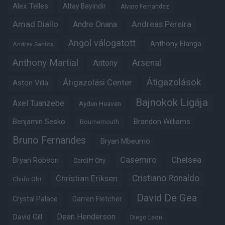
Alex Telles
Altay Bayindir
Alvaro Fernandez
Amad Diallo
Andre Onana
Andreas Pereira
Angol válogatott
Anthony Elanga
Andrey Santos
Anthony Martial
Arsenal
Antony
Átigazolások
Átigazolási Center
Aston Villa
Bajnokok Ligája
Axel Tuanzebe
Ayden Heaven
Benjamin Sesko
Brandon Williams
Bournemouth
Bruno Fernandes
Bryan Mbeumo
Casemiro
Chelsea
Bryan Robson
Cardiff City
Christian Eriksen
Cristiano Ronaldo
Chido Obi
David De Gea
Crystal Palace
Darren Fletcher
Dean Henderson
David Gill
Diego Leon