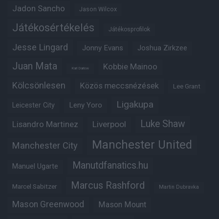
Jadon Sancho
Jason Wilcox
Játékosértékelés
Játékosprofilok
Jesse Lingard
Jonny Evans
Joshua Zirkzee
Juan Mata
Kobbie Mainoo
Karl Darlow
Kölcsönlesen
Közös meccsnézések
Lee Grant
Ligakupa
Leny Yoro
Leicester City
Luke Shaw
Lisandro Martinez
Liverpool
Manchester United
Manchester City
Manutdfanatics.hu
Manuel Ugarte
Marcus Rashford
Marcel Sabitzer
Martin Dubravka
Mason Greenwood
Mason Mount