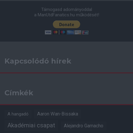
Támogasd adományoddal
a ManUtdFanatics.hu működését!
Kapcsolódó hírek
Címkék
Aaron Wan-Bissaka
A hangadó
Akadémiai csapat
Alejandro Garnacho