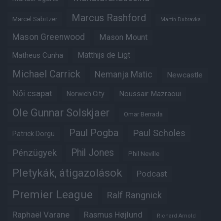
Marcus Rashford
Marcel Sabitzer
Martin Dubravka
Mason Greenwood
Mason Mount
Matheus Cunha
Matthijs de Ligt
Michael Carrick
Nemanja Matic
Newcastle
Női csapat
Noussair Mazraoui
Norwich City
Ole Gunnar Solskjaer
Omar Berrada
Paul Pogba
Paul Scholes
Patrick Dorgu
Phil Jones
Pénzügyek
Phil Neville
Pletykák, átigazolások
Podcast
Premier League
Ralf Rangnick
Raphaël Varane
Rasmus Højlund
Richard Arnold