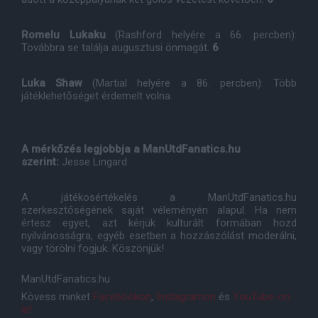
Romelu Lukaku
(Rashford helyére a 66. percben):
Továbbra se találja augusztusi önmagát.
6
Luka Shaw
(Martial helyére a 86. percben): Több
játéklehetőséget érdemelt volna.
A mérkőzés legjobbja a ManUtdFanatics.hu
szerint:
Jesse Lingard
A játékosértékelés a ManUtdFanatics.hu
szerkesztőségének saját véleményén alapul. Ha nem
értesz egyet, azt kérjük kulturált formában hozd
nyilvánosságra, egyéb esetben a hozzászólást moderálni,
vagy törölni fogjuk. Köszönjük!
ManUtdFanatics.hu
Kövess minket
Facebookon
,
Instagramon
és
YouTube-on
is!