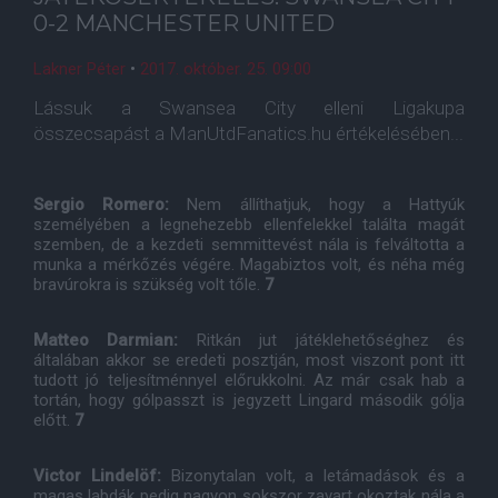
0-2 MANCHESTER UNITED
Lakner Péter
•
2017. október. 25. 09:00
Lássuk a Swansea City elleni Ligakupa
összecsapást a ManUtdFanatics.hu értékelésében...
Sergio Romero:
Nem állíthatjuk, hogy a Hattyúk
személyében a legnehezebb ellenfelekkel találta magát
szemben, de a kezdeti semmittevést nála is felváltotta a
munka a mérkőzés végére. Magabiztos volt, és néha még
bravúrokra is szükség volt tőle.
7
Matteo Darmian:
Ritkán jut játéklehetőséghez és
általában akkor se eredeti posztján, most viszont pont itt
tudott jó teljesítménnyel előrukkolni. Az már csak hab a
tortán, hogy gólpasszt is jegyzett Lingard második gólja
előtt.
7
Victor Lindelöf:
Bizonytalan volt, a letámadások és a
magas labdák pedig nagyon sokszor zavart okoztak nála a