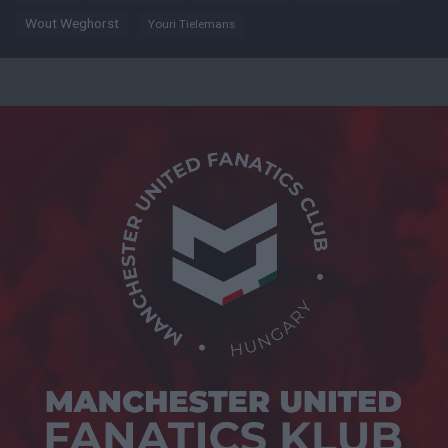
Wout Weghorst
Youri Tielemans