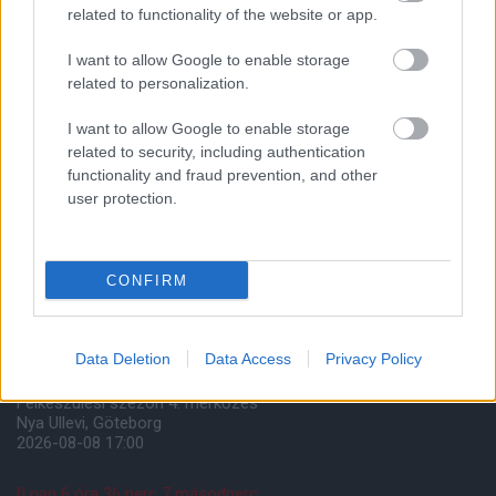
related to functionality of the website or app.
I want to allow Google to enable storage
related to personalization.
I want to allow Google to enable storage
related to security, including authentication
functionality and fraud prevention, and other
user protection.
Meccs Center
CONFIRM
Paris Saint-Germain
vs
Manchester United
Data Deletion
Data Access
Privacy Policy
Felkészülési szezon 4. mérkőzés
Nya Ullevi, Göteborg
2026-08-08 17:00
0 nap 6 óra 36 perc 7 másodperc