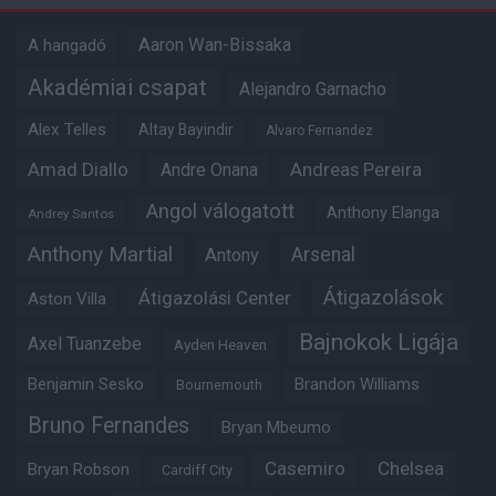
Aaron Wan-Bissaka
A hangadó
Akadémiai csapat
Alejandro Garnacho
Alex Telles
Altay Bayindir
Alvaro Fernandez
Amad Diallo
Andre Onana
Andreas Pereira
Angol válogatott
Anthony Elanga
Andrey Santos
Anthony Martial
Arsenal
Antony
Átigazolások
Átigazolási Center
Aston Villa
Bajnokok Ligája
Axel Tuanzebe
Ayden Heaven
Benjamin Sesko
Brandon Williams
Bournemouth
Bruno Fernandes
Bryan Mbeumo
Casemiro
Chelsea
Bryan Robson
Cardiff City