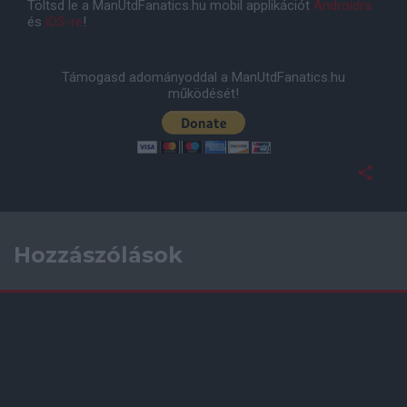
Töltsd le a ManUtdFanatics.hu mobil applikációt
Androidra
és
iOS-re
!
Támogasd adományoddal a ManUtdFanatics.hu
működését!
Hozzászólások