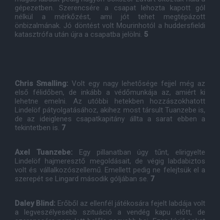
gépezetben. Szerencsére a csapat lehozta kapott gól
nélkül a mérkőzést, ami jót tehet megtépázott
önbizalmának. Jó döntést volt Mourinhotól a huddersfieldi
katasztrófa után újra a csapatba jelölni.
5
Chris Smalling:
Volt egy nagy lehetősége fejjel még az
első félidőben, de inkább a védőmunkája az, amiért ki
lehetne emelni. Az utóbbi hetekben hozzászokhatott
Lindelöf pátyolgatásához, akihez most társult Tuanzebe is,
de az ideiglenes csapatkapitány állta a sarat ebben a
tekintetben is.
7
Axel Tuanzebe:
Egy pillanatban úgy tűnt, elirigyelte
Lindelöf hajmeresztő megoldásait, de végig labdabiztos
volt és vállalkozószellemű. Emellett pedig ne felejtsük el a
szerepét se Lingard második góljában se.
7
Daley Blind:
Erőből az ellenfél játékosára fejelt labdája volt
a legveszélyesebb szituáció a vendég kapu előtt, de