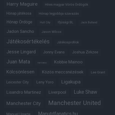
Harry Maguire
Híres magyar Vörös Ördögök
Hónap játékosa
Hónap legjobbja szavazás
Hónap Ördöge
Ifjúsági BL
Hull City
Jack Butland
Jadon Sancho
Jason Wilcox
Játékosértékelés
Játékosprofilok
Jesse Lingard
Jonny Evans
Joshua Zirkzee
Juan Mata
Kobbie Mainoo
Karl Darlow
Kölcsönlesen
Közös meccsnézések
Lee Grant
Ligakupa
Leny Yoro
Leicester City
Luke Shaw
Lisandro Martinez
Liverpool
Manchester United
Manchester City
Manutdfanatics.hu
Manuel Ugarte