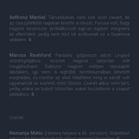
Anthony Martial:
Támadásban nem sok vizet zavart, de
az összjátékból nagyban kivette a részét. Furcsa volt, hogy
nagyon kevésszer próbálkozott egy-az-egyben megverni
az ellenfeleit, pedig nem tűnt túl acélosnak ez a Swansea
védelem.
6
Marcus Rashford:
Parádés gólpasszt adott Lingard
vezetőgóljához, viszont nagyon nehezen volt
megjátszható. Sokszor nagyon mélyen visszajött
labdákért, így nem a legfőbb territóriumában lehetett
megtalálni, és mintha az első félidőben meg is sérült volt
ugyanannál az esetnél, mint Olsson. Cserét akkor nem kért,
pedig utána se tudott túlzottan sokat hozzátenni a csapat
játékához.
6
Cserék:
Nemanja Matic
(Herrera helyére a 66. percben): Stabilitást
adott a középpályának két gólos vezetést követően.
6