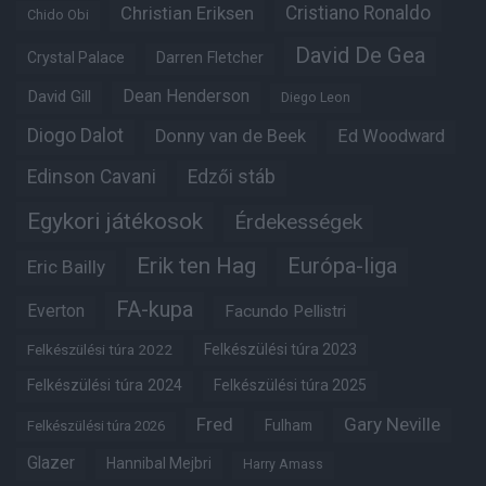
Christian Eriksen
Cristiano Ronaldo
Chido Obi
David De Gea
Crystal Palace
Darren Fletcher
Dean Henderson
David Gill
Diego Leon
Diogo Dalot
Donny van de Beek
Ed Woodward
Edinson Cavani
Edzői stáb
Egykori játékosok
Érdekességek
Erik ten Hag
Európa-liga
Eric Bailly
FA-kupa
Everton
Facundo Pellistri
Felkészülési túra 2022
Felkészülési túra 2023
Felkészülési túra 2024
Felkészülési túra 2025
Fred
Gary Neville
Fulham
Felkészülési túra 2026
Glazer
Hannibal Mejbri
Harry Amass