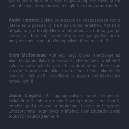
szerencsére nem lett belőle nagyobb baj. Ezen kívül sokat
volt játékban, támadásokat is segítette a maga módján.
6
Ander Herrera:
Sokkal pontosabb és összeszedett volt a
játéka és a passzai is, mint az utóbbi hetekben. Azt nem
állítjuk, hogy a tavalyi Herrerát láthattuk, viszont nagyon jól
instruálta a társakat, és összefogta a csapat játékát, amire
nagy szükség is volt ifjú középpályás társa mellett.
7
Scott McTominay:
Volt egy nagy lövési lehetősége az
első félidőben, illetve a második játékrészben is lehetett
volna veszélyesebb helyzete, ha jó döntést hoz. Fizikálisan
viszont maximálisan állta a sarat, volt benne akarás és
lendület. Idei első kezdőként lejátszott mérkőzésének
remek volt.
6
Jesse Lingard:
A kupaspecialista ismét megvillant.
Fickándozott abban a szabad szerepkörben, amit kapott,
emellett pedig kétszer is parádésan fejezte be helyzetét.
Látszott rajta, hogy élvezi a játékot, ilyen Lingardra pedig
többször szükség lenne.
9