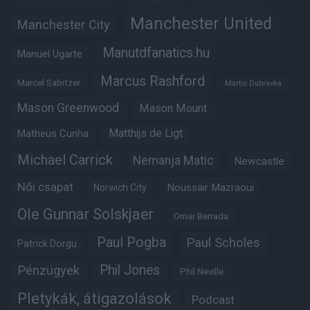
Manchester United
Manchester City
Manutdfanatics.hu
Manuel Ugarte
Marcus Rashford
Marcel Sabitzer
Martin Dubravka
Mason Greenwood
Mason Mount
Matheus Cunha
Matthijs de Ligt
Michael Carrick
Nemanja Matic
Newcastle
Női csapat
Noussair Mazraoui
Norwich City
Ole Gunnar Solskjaer
Omar Berrada
Paul Pogba
Paul Scholes
Patrick Dorgu
Phil Jones
Pénzügyek
Phil Neville
Pletykák, átigazolások
Podcast