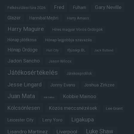
Fred
Gary Neville
Fulham
Felkészülési túra 2026
Glazer
Hannibal Mejbri
Harry Amass
Harry Maguire
Híres magyar Vörös Ördögök
Hónap játékosa
Hónap legjobbja szavazás
Hónap Ördöge
Ifjúsági BL
Hull City
Jack Butland
Jadon Sancho
Jason Wilcox
Játékosértékelés
Játékosprofilok
Jesse Lingard
Jonny Evans
Joshua Zirkzee
Juan Mata
Kobbie Mainoo
Karl Darlow
Kölcsönlesen
Közös meccsnézések
Lee Grant
Ligakupa
Leny Yoro
Leicester City
Luke Shaw
Lisandro Martinez
Liverpool