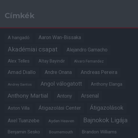
Címkék
Aaron Wan-Bissaka
A hangadó
Akadémiai csapat
Alejandro Garnacho
Alex Telles
Altay Bayindir
Alvaro Fernandez
Amad Diallo
Andre Onana
Andreas Pereira
Angol válogatott
Anthony Elanga
Andrey Santos
Anthony Martial
Arsenal
Antony
Átigazolások
Átigazolási Center
Aston Villa
Bajnokok Ligája
Axel Tuanzebe
Ayden Heaven
Benjamin Sesko
Brandon Williams
Bournemouth