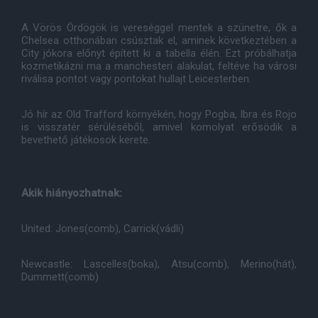
A Vörös Ördögök is vereséggel mentek a szünetre, ők a
Chelsea otthonában csúsztak el, aminek következtében a
City jókora előnyt épített ki a tabella élén. Ezt próbálhatja
kozmetikázni ma a manchesteri alakulat, feltéve ha városi
riválisa pontot vagy pontokat hullajt Leicesterben.
Jó hír az Old Trafford környékén, hogy Pogba, Ibra és Rojo
is visszatér sérüléséből, amivel komolyat erősödik a
bevethető játékosok kerete.
Akik hiányozhatnak:
United: Jones(comb), Carrick(vádli)
Newcastle: Lascelles(boka), Atsu(comb), Merino(hát),
Dummett(comb)