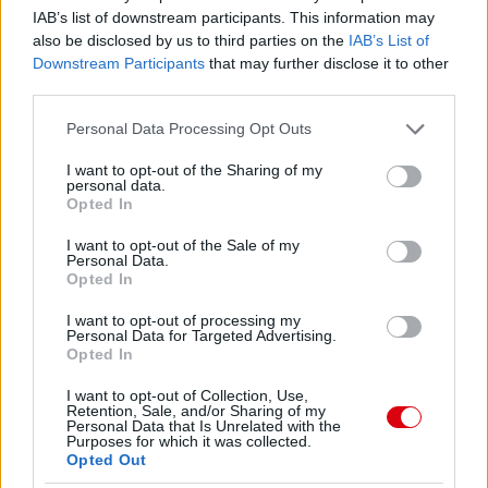
IAB’s list of downstream participants. This information may
also be disclosed by us to third parties on the
IAB’s List of
Downstream Participants
that may further disclose it to other
third parties.
Please note that this website/app uses one or more Google
Personal Data Processing Opt Outs
services and may gather and store information including but
not limited to your visit or usage behaviour. You may click to
I want to opt-out of the Sharing of my
personal data.
grant or deny consent to Google and its third-party tags to
Opted In
use your data for below specified purposes in below Google
consent section.
I want to opt-out of the Sale of my
Personal Data.
Opted In
I want to opt-out of processing my
Personal Data for Targeted Advertising.
Opted In
I want to opt-out of Collection, Use,
Retention, Sale, and/or Sharing of my
Personal Data that Is Unrelated with the
Purposes for which it was collected.
Opted Out