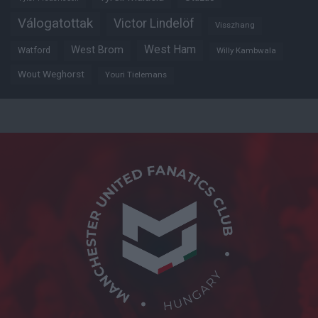
Válogatottak
Victor Lindelöf
Visszhang
West Ham
West Brom
Watford
Willy Kambwala
Wout Weghorst
Youri Tielemans