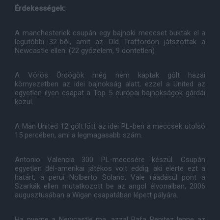
Érdekességek:
A manchesteriek csupán egy bajnoki meccset buktak el a
legutóbbi 32-ből, amit az Old Traffordon játszottak a
Newcastle ellen. (22 győzelem, 9 döntetlen)
A Vörös Ördögök még nem kaptak gólt hazai
környezetben az idei bajnokság alatt, ezzel a United az
egyetlen ilyen csapat a Top 5 európai bajnokságok gárdái
közül.
A Man United 12 gólt lőtt az idei PL-ben a meccsek utolsó
15 percében, ami a legmagasabb szám.
Antonio Valencia 300. PL-meccsére készül. Csupán
egyetlen dél-amerikai játékos volt eddig, aki elérte ezt a
határt, a perui Nolberto Solano. Vale ráadásul pont a
Szarkák ellen mutatkozott be az angol élvonalban, 2006
augusztusában a Wigan csapatában lépett pályára.
Ha nyerne a Newcastle ma, azzal Rafa Benitez lenne az