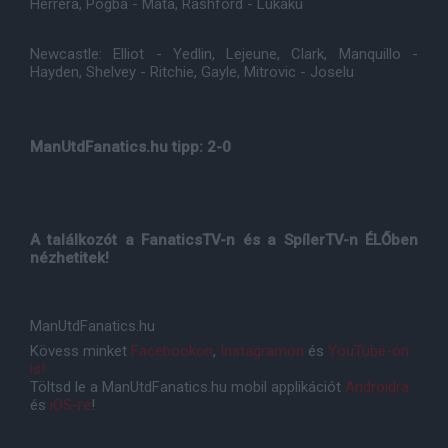
Herrera, Pogba - Mata, Rashford - Lukaku
Newcastle: Elliot - Yedlin, Lejeune, Clark, Manquillo -
Hayden, Shelvey - Ritchie, Gayle, Mitrovic - Joselu
ManUtdFanatics.hu tipp: 2-0
A találkozót a FanaticsTV-n és a SpílerTV-n ÉLŐben
nézhetitek!
ManUtdFanatics.hu
Kövess minket
Facebookon
,
Instagramon
és
YouTube-on
is!
Töltsd le a ManUtdFanatics.hu mobil applikációt
Androidra
és
iOS-re
!