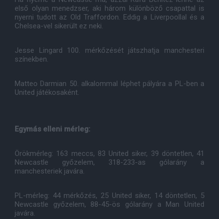
első olyan menedzser, aki három különböző csapattal is
nyerni tudott az Old Traffordon. Eddig a Liverpoollal és a
Chelsea-vel sikerült ez neki.
Jesse Lingard 100. mérkőzését játszhatja manchesteri
színekben.
Matteo Darmian 50. alkalommal léphet pályára a PL-ben a
United játékosaként.
Egymás elleni mérleg:
Örökmérleg: 163 meccs, 83 United siker, 39 döntetlen, 41
Newcastle győzelem, 318-233-as gólarány a
manchesteriek javára.
PL-mérleg: 44 mérkőzés, 25 United siker, 14 döntetlen, 5
Newcastle győzelem, 88-45-ös gólarány a Man United
javára.