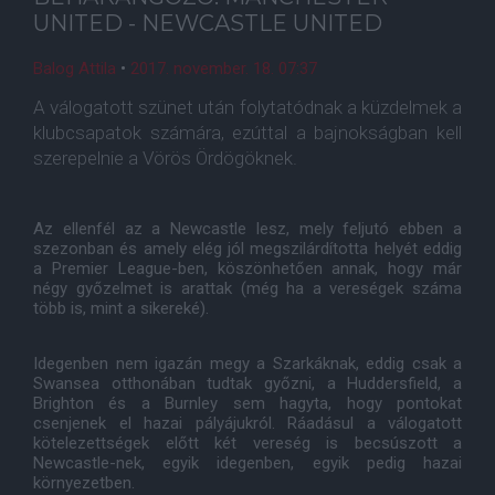
UNITED - NEWCASTLE UNITED
Balog Attila
•
2017. november. 18. 07:37
A válogatott szünet után folytatódnak a küzdelmek a
klubcsapatok számára, ezúttal a bajnokságban kell
szerepelnie a Vörös Ördögöknek.
Az ellenfél az a Newcastle lesz, mely feljutó ebben a
szezonban és amely elég jól megszilárdította helyét eddig
a Premier League-ben, köszönhetően annak, hogy már
négy győzelmet is arattak (még ha a vereségek száma
több is, mint a sikereké).
Idegenben nem igazán megy a Szarkáknak, eddig csak a
Swansea otthonában tudtak győzni, a Huddersfield, a
Brighton és a Burnley sem hagyta, hogy pontokat
csenjenek el hazai pályájukról. Ráadásul a válogatott
kötelezettségek előtt két vereség is becsúszott a
Newcastle-nek, egyik idegenben, egyik pedig hazai
környezetben.