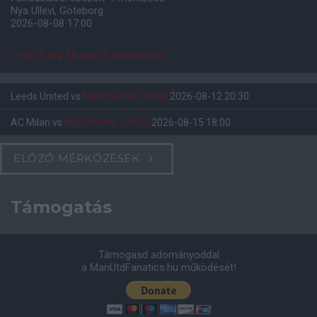
Nya Ullevi, Göteborg
2026-08-08 17:00
1 nap 6 óra 18 perc 4 másodperc
Leeds United
vs
Manchester United
2026-08-12 20:30
AC Milan
vs
Manchester United
2026-08-15 18:00
ELŐZŐ MÉRKŐZÉSEK
Támogatás
Támogasd adományoddal
a ManUtdFanatics.hu működését!