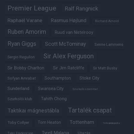
Premier League
Ralf Rangnick
Raphaël Varane
Rasmus Højlund
Richard Arnold
Ruben Amorim
Ruud van Nistelrooy
Ryan Giggs
Scott McTominay
Senne Lammens
Sir Alex Ferguson
Sergio Reguilon
Sir Bobby Charlton
Sir Jim Ratcliffe
Sir Matt Busby
Southampton
Stoke City
Sofyan Amrabat
Sunderland
Swansea City
Szurkoló szemmel
Tahith Chong
Szurkolói klub
Tartalék csapat
Taktikai mágnestábla
Tottenham
Tom Heaton
Toby Collyer
Trófeabibliográfia
Tyrell Malacia
Utazás
Tyler Fredericson