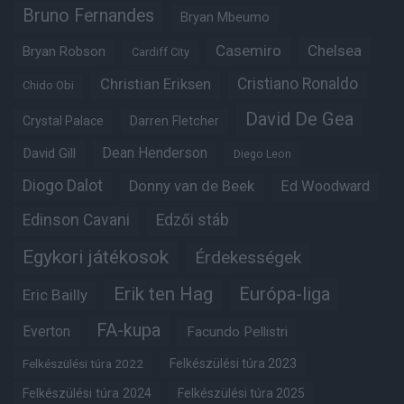
Bruno Fernandes
Bryan Mbeumo
Casemiro
Chelsea
Bryan Robson
Cardiff City
Christian Eriksen
Cristiano Ronaldo
Chido Obi
David De Gea
Crystal Palace
Darren Fletcher
Dean Henderson
David Gill
Diego Leon
Diogo Dalot
Donny van de Beek
Ed Woodward
Edinson Cavani
Edzői stáb
Egykori játékosok
Érdekességek
Erik ten Hag
Európa-liga
Eric Bailly
FA-kupa
Everton
Facundo Pellistri
Felkészülési túra 2022
Felkészülési túra 2023
Felkészülési túra 2024
Felkészülési túra 2025