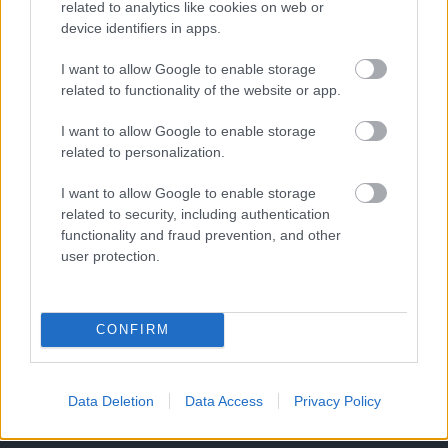
related to analytics like cookies on web or
device identifiers in apps.
I want to allow Google to enable storage
related to functionality of the website or app.
I want to allow Google to enable storage
related to personalization.
I want to allow Google to enable storage
Meccs Center
related to security, including authentication
functionality and fraud prevention, and other
user protection.
Paris Saint-Germain
vs
Manchester United
CONFIRM
Felkészülési szezon 4. mérkőzés
Nya Ullevi, Göteborg
2026-08-08 17:00
Data Deletion
Data Access
Privacy Policy