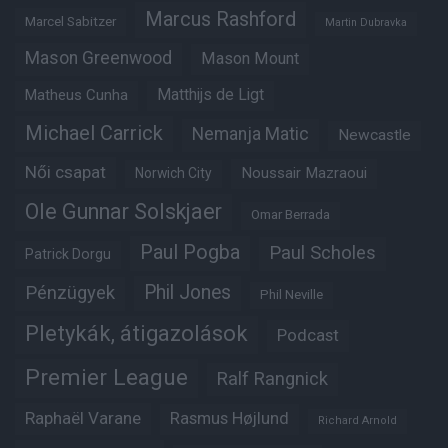
Marcus Rashford
Marcel Sabitzer
Martin Dubravka
Mason Greenwood
Mason Mount
Matheus Cunha
Matthijs de Ligt
Michael Carrick
Nemanja Matic
Newcastle
Női csapat
Noussair Mazraoui
Norwich City
Ole Gunnar Solskjaer
Omar Berrada
Paul Pogba
Paul Scholes
Patrick Dorgu
Phil Jones
Pénzügyek
Phil Neville
Pletykák, átigazolások
Podcast
Premier League
Ralf Rangnick
Raphaël Varane
Rasmus Højlund
Richard Arnold