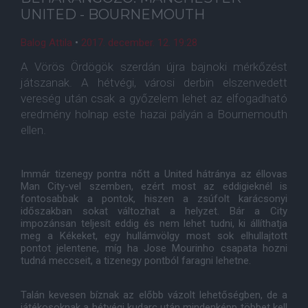
UNITED - BOURNEMOUTH
Balog Attila
•
2017. december. 12. 19:28
A Vörös Ördögök szerdán újra bajnoki mérkőzést
játszanak. A hétvégi, városi derbin elszenvedett
vereség után csak a győzelem lehet az elfogadható
eredmény holnap este hazai pályán a Bournemouth
ellen.
Immár tizenegy pontra nőtt a United hátránya az éllovas
Man City-vel szemben, ezért most az eddigieknél is
fontosabbak a pontok, hiszen a zsúfolt karácsonyi
időszakban sokat változhat a helyzet. Bár a City
impozánsan teljesít eddig és nem lehet tudni, ki állíthatja
meg a Kékeket, egy hullámvölgy most sok elhullajtott
pontot jelentene, míg ha Jose Mourinho csapata hozni
tudná meccseit, a tizenegy pontból faragni lehetne.
Talán kevesen bíznak az előbb vázolt lehetőségben, de a
játékosoknak a hétvégi kudarc után mindenképp többet kell