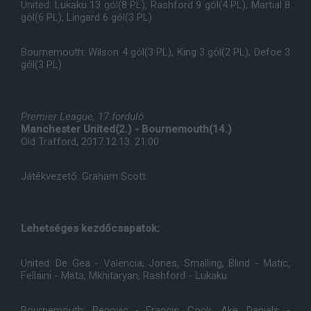
United: Lukaku 13 gól(8 PL), Rashford 9 gól(4 PL), Martial 8
gól(6 PL), Lingard 6 gól(3 PL)
Bournemouth: Wilson 4 gól(3 PL), King 3 gól(2 PL), Defoe 3
gól(3 PL)
Premier League, 17.forduló
Manchester United(2.) - Bournemouth(14.)
Old Trafford, 2017.12.13. 21:00
Játékvezető: Graham Scott
Lehetséges kezdőcsapatok:
United: De Gea - Valencia, Jones, Smalling, Blind - Matic,
Fellaini - Mata, Mkhitaryan, Rashford - Lukaku
Bournemouth: Begovic - Francis, Cook, Ake, Daniels -