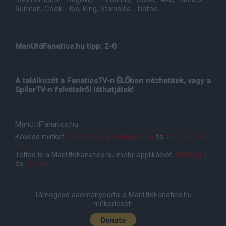
Surman, Cook - Ibe, King, Stanislas - Defoe
ManUtdFanatics.hu tipp: 2-0
A találkozót a FanaticsTV-n ÉLŐben nézhetitek, vagy a
SpílerTV-n felvételről láthatjátok!
ManUtdFanatics.hu
Kövess minket
Facebookon
,
Instagramon
és
YouTube-on
is!
Töltsd le a ManUtdFanatics.hu mobil applikációt
Androidra
és
iOS-re
!
Támogasd adományoddal a ManUtdFanatics.hu
működését!