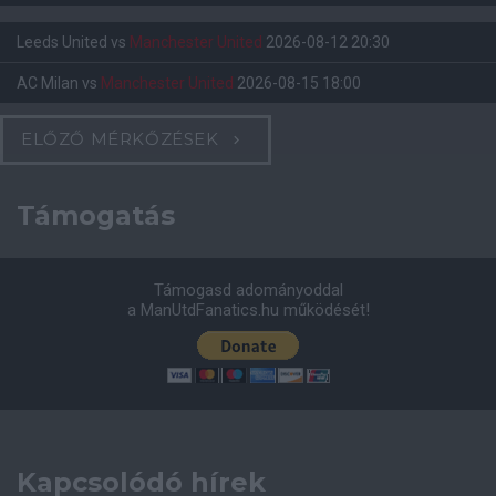
Leeds United
vs
Manchester United
2026-08-12 20:30
AC Milan
vs
Manchester United
2026-08-15 18:00
ELŐZŐ MÉRKŐZÉSEK
Támogatás
Támogasd adományoddal
a ManUtdFanatics.hu működését!
Kapcsolódó hírek