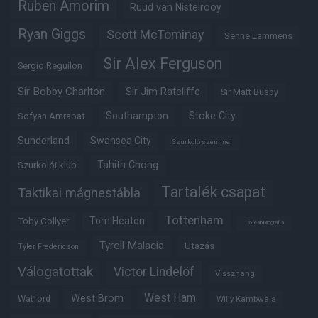
Ruben Amorim
Ruud van Nistelrooy
Ryan Giggs
Scott McTominay
Senne Lammens
Sir Alex Ferguson
Sergio Reguilon
Sir Bobby Charlton
Sir Jim Ratcliffe
Sir Matt Busby
Southampton
Stoke City
Sofyan Amrabat
Sunderland
Swansea City
Szurkoló szemmel
Tahith Chong
Szurkolói klub
Tartalék csapat
Taktikai mágnestábla
Tottenham
Tom Heaton
Toby Collyer
Trófeabibliográfia
Tyrell Malacia
Utazás
Tyler Fredericson
Válogatottak
Victor Lindelöf
Visszhang
West Ham
West Brom
Watford
Willy Kambwala