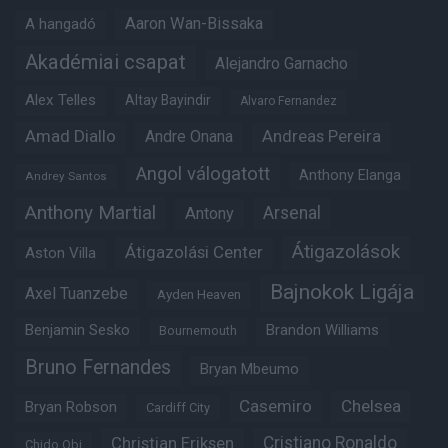
Aaron Wan-Bissaka
A hangadó
Akadémiai csapat
Alejandro Garnacho
Alex Telles
Altay Bayindir
Alvaro Fernandez
Amad Diallo
Andre Onana
Andreas Pereira
Angol válogatott
Anthony Elanga
Andrey Santos
Anthony Martial
Arsenal
Antony
Átigazolások
Átigazolási Center
Aston Villa
Bajnokok Ligája
Axel Tuanzebe
Ayden Heaven
Benjamin Sesko
Brandon Williams
Bournemouth
Bruno Fernandes
Bryan Mbeumo
Casemiro
Chelsea
Bryan Robson
Cardiff City
Christian Eriksen
Cristiano Ronaldo
Chido Obi