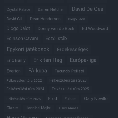
David De Gea
Crystal Palace
Darren Fletcher
Dean Henderson
David Gill
Diego Leon
Diogo Dalot
Donny van de Beek
Ed Woodward
Edinson Cavani
Edzői stáb
Egykori játékosok
Érdekességek
Erik ten Hag
Európa-liga
Eric Bailly
FA-kupa
Everton
Facundo Pellistri
Felkészülési túra 2022
Felkészülési túra 2023
Felkészülési túra 2024
Felkészülési túra 2025
Fred
Gary Neville
Fulham
Felkészülési túra 2026
Glazer
Hannibal Mejbri
Harry Amass
Harry Maguire