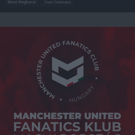
Wout Weghorst
Youri Tielemans