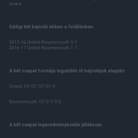
javára.
Eddigi két bajnoki ebben a felállásban:
2015-16 United-Bournemouth 3-1
2016-17 United-Bournemouth 1-1
A két csapat formája legutóbbi öt bajnokijuk alapján:
United: GY GY GY GY V
Bournemouth: GY D V D D
A két csapat legeredményesebb játékosai: