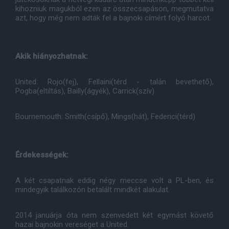
kihozniuk magukból ezen az összecsapáson, megmutatva
azt, hogy még nem adták fel a bajnoki címért folyó harcot.
Akik hiányozhatnak:
United: Rojo(fej), Fellaini(térd - talán bevethető),
Pogba(eltiltás), Bailly(ágyék), Carrick(szív)
Bournemouth: Smith(csípő), Mings(hát), Federici(térd)
Érdekességek:
A két csapatnak eddig négy meccse volt a PL-ben, és
mindegyik találkozón betalált mindkét alakulat.
2014 januárja óta nem szenvedett két egymást követő
hazai bajnokin vereséget a United.