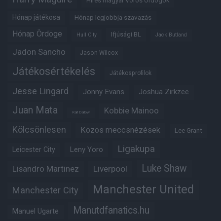
Híres magyar Vörös Ördögök
Hónap játékosa
Hónap legjobbja szavazás
Hónap Ördöge
Ifjúsági BL
Hull City
Jack Butland
Jadon Sancho
Jason Wilcox
Játékosértékelés
Játékosprofilok
Jesse Lingard
Jonny Evans
Joshua Zirkzee
Juan Mata
Kobbie Mainoo
Karl Darlow
Kölcsönlesen
Közös meccsnézések
Lee Grant
Ligakupa
Leny Yoro
Leicester City
Luke Shaw
Lisandro Martinez
Liverpool
Manchester United
Manchester City
Manutdfanatics.hu
Manuel Ugarte