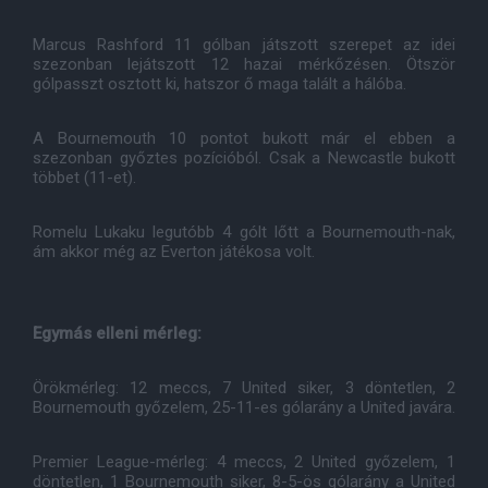
Marcus Rashford 11 gólban játszott szerepet az idei
szezonban lejátszott 12 hazai mérkőzésen. Ötször
gólpasszt osztott ki, hatszor ő maga talált a hálóba.
A Bournemouth 10 pontot bukott már el ebben a
szezonban győztes pozícióból. Csak a Newcastle bukott
többet (11-et).
Romelu Lukaku legutóbb 4 gólt lőtt a Bournemouth-nak,
ám akkor még az Everton játékosa volt.
Egymás elleni mérleg:
Örökmérleg: 12 meccs, 7 United siker, 3 döntetlen, 2
Bournemouth győzelem, 25-11-es gólarány a United javára.
Premier League-mérleg: 4 meccs, 2 United győzelem, 1
döntetlen, 1 Bournemouth siker, 8-5-ös gólarány a United