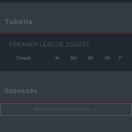
Tabella
PREMIER LEAGUE 2026/27
Csapat
M
RG
KG
GK
P
Szavazás
KORÁBBI SZAVAZÁSOK