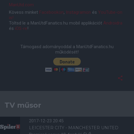
ManUtd.com
Kövess minket
Facebookon
,
Instagramon
és
YouTube-on
is!
Töltsd le a ManUtdFanatics.hu mobil applikációt
Androidra
és
iOS-re
!
Támogasd adományoddal a ManUtdFanatics.hu
működését!
TV műsor
2017-12-23 20:45
LEICESTER CITY - MANCHESTER UNITED