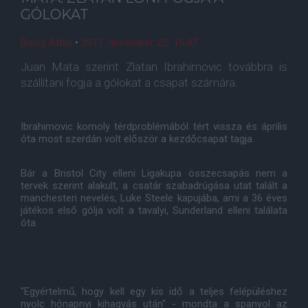
GÓLOKAT
Balog Attila
•
2017. december. 22. 15:47
Juan Mata szerint Zlatan Ibrahimovic továbbra is
szállítani fogja a gólokat a csapat számára.
Ibrahimovic komoly térdproblémából tért vissza és április
óta most szerdán volt először a kezdőcsapat tagja.
Bár a Bristol City elleni Ligakupa összecsapás nem a
tervek szerint alakult, a csatár szabadrúgása utat talált a
manchesteri nevelés, Luke Steele kapujába, ami a 36 éves
játékos első gólja volt a tavalyi, Sunderland elleni találata
óta.
"Egyértelmű, hogy kell egy kis idő a teljes felépüléshez
nyolc hónapnyi kihagyás után" - mondta a spanyol az