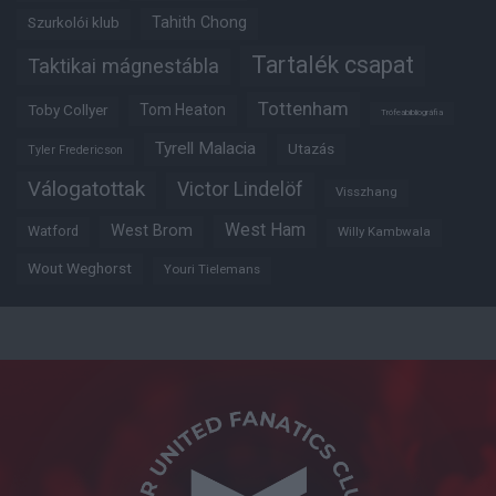
Tahith Chong
Szurkolói klub
Tartalék csapat
Taktikai mágnestábla
Tottenham
Tom Heaton
Toby Collyer
Trófeabibliográfia
Tyrell Malacia
Utazás
Tyler Fredericson
Válogatottak
Victor Lindelöf
Visszhang
West Ham
West Brom
Watford
Willy Kambwala
Wout Weghorst
Youri Tielemans