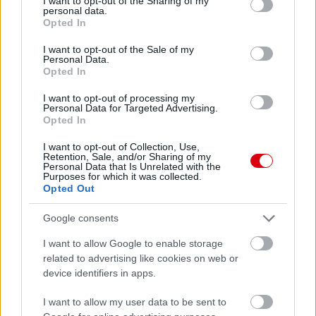
not limited to your visit or usage behaviour. You may click to
I want to opt-out of the Sharing of my
personal data.
grant or deny consent to Google and its third-party tags to
Opted In
use your data for below specified purposes in below Google
Paris Saint-Germain
vs
consent section.
I want to opt-out of the Sale of my
Personal Data.
Manchester United
Opted In
Felkészülési szezon 4. mérkőzés
I want to opt-out of processing my
Nya Ullevi, Göteborg
Personal Data for Targeted Advertising.
Opted In
2026-08-08 17:00
I want to opt-out of Collection, Use,
1 nap 8 óra 58 perc 34 másodperc
Retention, Sale, and/or Sharing of my
Personal Data that Is Unrelated with the
Purposes for which it was collected.
Opted Out
Leeds United
vs
Manchester United
2026-08-12 20:30
Google consents
AC Milan
vs
Manchester United
2026-08-15 18:00
I want to allow Google to enable storage
ELŐZŐ MÉRKŐZÉSEK
related to advertising like cookies on web or
device identifiers in apps.
Támogatás
I want to allow my user data to be sent to