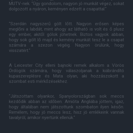
MUTV-nek. "Úgy gondolom, nagyon jó munkát végez, sokat
dolgozott a nyáron, keményen edzett a csapattal."
"Szerdán nagyszerű gólt lőtt. Nagyon erősen képes
meglőni a labdát, mint ahogy az látható is volt és ő plusz
egy ember, akitől gólok jöhetnek. Biztos vagyok abban,
hogy sok gólt lő majd és kemény munkát tesz le a csapat
számára a szezon végéig. Nagyon örülünk, hogy
visszatért."
A Leicester City elleni bajnoki remek alkalom a Vörös
Ördögök számára, hogy válaszoljanak a kiábrándító
kupaszereplésre és Mata olyan, aki hozzászokott a
szombat esti mérkőzésekhez.
"Játszottam olyankor, Spanyolországban sok meccs
kezdődik abban az időben. Amióta Angliába jöttem, igaz,
hogy általában nem játszottunk szombaton ilyen későn.
Remélem, hogy jó meccs lesz, hisz jó emlékeink vannak
tavalyról, amikor nyertünk ellenük."