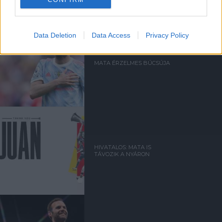
Data Deletion
Data Access
Privacy Policy
MATA ÉRZELMES BÚCSÚJA
HIVATALOS: MATA IS
TÁVOZIK A NYÁRON