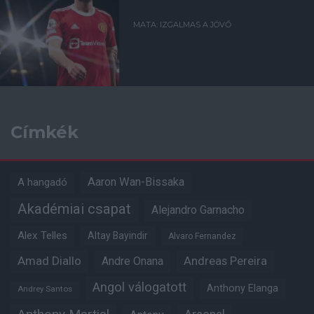
MATA: IZGALMAS A JÖVŐ
Címkék
Aaron Wan-Bissaka
A hangadó
Akadémiai csapat
Alejandro Garnacho
Alex Telles
Altay Bayindir
Alvaro Fernandez
Amad Diallo
Andre Onana
Andreas Pereira
Angol válogatott
Anthony Elanga
Andrey Santos