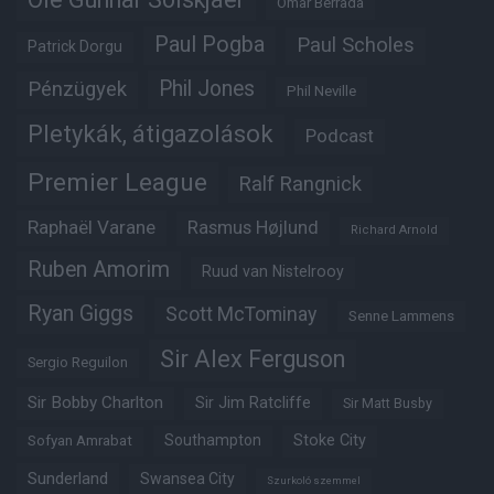
Omar Berrada
Paul Pogba
Paul Scholes
Patrick Dorgu
Phil Jones
Pénzügyek
Phil Neville
Pletykák, átigazolások
Podcast
Premier League
Ralf Rangnick
Raphaël Varane
Rasmus Højlund
Richard Arnold
Ruben Amorim
Ruud van Nistelrooy
Ryan Giggs
Scott McTominay
Senne Lammens
Sir Alex Ferguson
Sergio Reguilon
Sir Bobby Charlton
Sir Jim Ratcliffe
Sir Matt Busby
Southampton
Stoke City
Sofyan Amrabat
Sunderland
Swansea City
Szurkoló szemmel