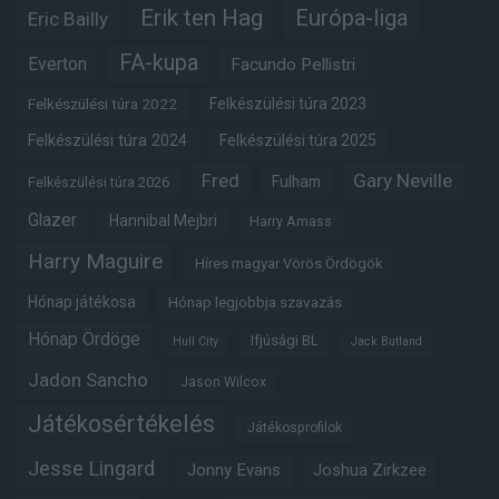
Erik ten Hag
Európa-liga
Eric Bailly
FA-kupa
Everton
Facundo Pellistri
Felkészülési túra 2022
Felkészülési túra 2023
Felkészülési túra 2024
Felkészülési túra 2025
Fred
Gary Neville
Fulham
Felkészülési túra 2026
Glazer
Hannibal Mejbri
Harry Amass
Harry Maguire
Híres magyar Vörös Ördögök
Hónap játékosa
Hónap legjobbja szavazás
Hónap Ördöge
Ifjúsági BL
Hull City
Jack Butland
Jadon Sancho
Jason Wilcox
Játékosértékelés
Játékosprofilok
Jesse Lingard
Jonny Evans
Joshua Zirkzee