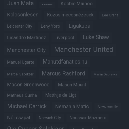
Juan Mata
Kobbie Mainoo
Karl Darlow
Kölcsönlesen
Közös meccsnézések
Lee Grant
Ligakupa
Leny Yoro
Leicester City
Luke Shaw
Lisandro Martinez
Liverpool
Manchester United
Manchester City
Manutdfanatics.hu
Manuel Ugarte
Marcus Rashford
Marcel Sabitzer
Martin Dubravka
Mason Greenwood
Mason Mount
Matheus Cunha
Matthijs de Ligt
Michael Carrick
Nemanja Matic
Newcastle
Női csapat
Noussair Mazraoui
Norwich City
Ole Gunnar Solskjaer