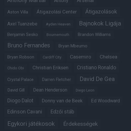
Anthony Martial
Arsenal
Antony
Átigazolások
Átigazolási Center
Aston Villa
Bajnokok Ligája
Axel Tuanzebe
Ayden Heaven
Benjamin Sesko
Brandon Williams
Bournemouth
Bruno Fernandes
Bryan Mbeumo
Casemiro
Chelsea
Bryan Robson
Cardiff City
Christian Eriksen
Cristiano Ronaldo
Chido Obi
David De Gea
Crystal Palace
Darren Fletcher
Dean Henderson
David Gill
Diego Leon
Diogo Dalot
Donny van de Beek
Ed Woodward
Edinson Cavani
Edzői stáb
Egykori játékosok
Érdekességek