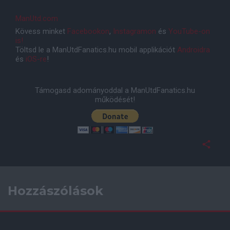
ManUtd.com
Kövess minket
Facebookon
,
Instagramon
és
YouTube-on
is!
Töltsd le a ManUtdFanatics.hu mobil applikációt
Androidra
és
iOS-re
!
Támogasd adományoddal a ManUtdFanatics.hu
működését!
Hozzászólások