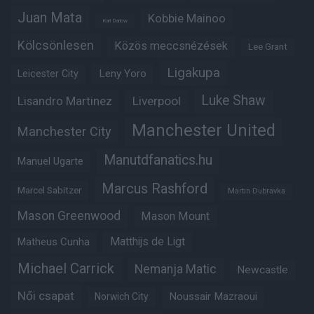
Juan Mata
Kobbie Mainoo
Karl Darlow
Kölcsönlesen
Közös meccsnézések
Lee Grant
Ligakupa
Leny Yoro
Leicester City
Luke Shaw
Lisandro Martinez
Liverpool
Manchester United
Manchester City
Manutdfanatics.hu
Manuel Ugarte
Marcus Rashford
Marcel Sabitzer
Martin Dubravka
Mason Greenwood
Mason Mount
Matheus Cunha
Matthijs de Ligt
Michael Carrick
Nemanja Matic
Newcastle
Női csapat
Noussair Mazraoui
Norwich City