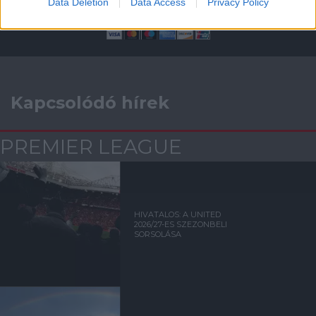
Data Deletion
Data Access
Privacy Policy
Kapcsolódó hírek
PREMIER LEAGUE
HIVATALOS: A UNITED
2026/27-ES SZEZONBELI
SORSOLÁSA