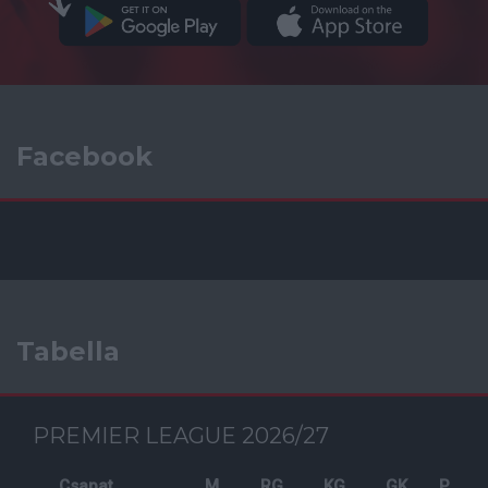
Facebook
Tabella
PREMIER LEAGUE 2026/27
Csapat
M
RG
KG
GK
P