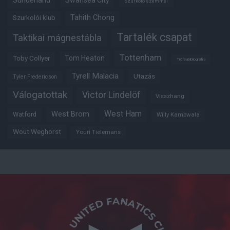
Szurkoló szemmel
Tahith Chong
Szurkolói klub
Tartalék csapat
Taktikai mágnestábla
Tottenham
Tom Heaton
Toby Collyer
Trófeabibliográfia
Tyrell Malacia
Utazás
Tyler Fredericson
Válogatottak
Victor Lindelöf
Visszhang
West Ham
West Brom
Watford
Willy Kambwala
Wout Weghorst
Youri Tielemans