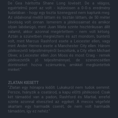
De Gea hárította Shane Long lövését. De a világos,
egyértelmű pont az volt - különösen a 0-0-s eredmény
tudatában - hogy egy tiszta tizenegyest nem kaptunk meg.
Az oldalvonal mellől láttam és tisztán láttam, de 50 méter
távolság volt onnan. Ismerem a játékosaimat és amikor
olyan labdarúgó, mint Juan Mata szinte hisztérikusan állít
valamit, akkor azonnal megértettem - nem volt kétség.
Aztán a szünetben megnéztem és azt mondom, büntető
volt, mint Marcus Rashford esete a Leicester ellen, vagy
mint Ander Herrera esete a Manchester City ellen. Három
játékvezető teljesítményéről beszélünk, a City ellen Michael
Oliver, a Leicester ellen Jon Moss és most Craig - remek
játékvezetők jó teljesítménnyel, de szerencsétlen
döntéseket hozva számunkra, amikkel megbüntettek
minket."
ZLATAN KIESETT
"Zlatan egy hónapra kidőlt. Lukakuról nem tudok semmit.
Persze, hiányzik a csatárod, a kapu előtti játékosod. Csak
két támadód van a padon, Rashford és Martial, errefel
szinte azonnal elveszted az egyiket. A meccs végefelé
akartam egy harmadik cserét, de nem volt harmadik
támadóm, így ez nehéz."