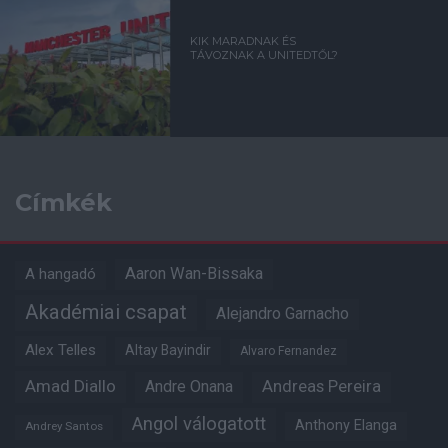
KIK MARADNAK ÉS
TÁVOZNAK A UNITEDTŐL?
Címkék
Aaron Wan-Bissaka
A hangadó
Akadémiai csapat
Alejandro Garnacho
Alex Telles
Altay Bayindir
Alvaro Fernandez
Amad Diallo
Andre Onana
Andreas Pereira
Angol válogatott
Anthony Elanga
Andrey Santos