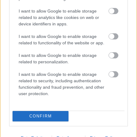
Manchester United
I want to allow Google to enable storage
Felkészülési szezon 4. mérkőzés
related to analytics like cookies on web or
Nya Ullevi, Göteborg
device identifiers in apps.
2026-08-08 17:00
I want to allow Google to enable storage
0 nap 10 óra 3 perc 4 másodperc
related to functionality of the website or app.
I want to allow Google to enable storage
Leeds United
vs
Manchester United
2026-08-12 20:30
related to personalization.
AC Milan
vs
Manchester United
2026-08-15 18:00
I want to allow Google to enable storage
related to security, including authentication
ELŐZŐ MÉRKŐZÉSEK
functionality and fraud prevention, and other
user protection.
Támogatás
CONFIRM
Támogasd adományoddal
a ManUtdFanatics.hu működését!