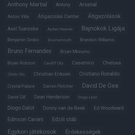
Anthony Martial
Arsenal
Antony
Átigazolások
Átigazolási Center
Aston Villa
Bajnokok Ligája
Axel Tuanzebe
Ayden Heaven
Benjamin Sesko
Brandon Williams
Bournemouth
Bruno Fernandes
Bryan Mbeumo
Casemiro
Chelsea
Bryan Robson
Cardiff City
Christian Eriksen
Cristiano Ronaldo
Chido Obi
David De Gea
Crystal Palace
Darren Fletcher
Dean Henderson
David Gill
Diego Leon
Diogo Dalot
Donny van de Beek
Ed Woodward
Edinson Cavani
Edzői stáb
Egykori játékosok
Érdekességek