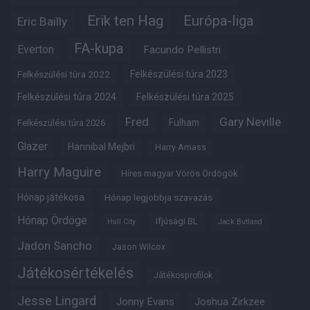
Erik ten Hag
Európa-liga
Eric Bailly
FA-kupa
Everton
Facundo Pellistri
Felkészülési túra 2022
Felkészülési túra 2023
Felkészülési túra 2024
Felkészülési túra 2025
Fred
Gary Neville
Fulham
Felkészülési túra 2026
Glazer
Hannibal Mejbri
Harry Amass
Harry Maguire
Híres magyar Vörös Ördögök
Hónap játékosa
Hónap legjobbja szavazás
Hónap Ördöge
Ifjúsági BL
Hull City
Jack Butland
Jadon Sancho
Jason Wilcox
Játékosértékelés
Játékosprofilok
Jesse Lingard
Jonny Evans
Joshua Zirkzee