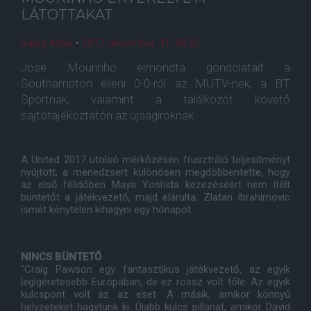
LÁTOTTAKAT
Balog Attila
•
2017. december. 31. 08:32
Jose Mourinho elmondta gondolatait a
Southampton elleni 0-0-ról az MUTV-nek, a BT
Sportnak, valamint a találkozót követő
sajtótájékoztatón az újságíróknak.
A United 2017 utolsó mérkőzésén frusztráló teljesítményt
nyújtott, a menedzsert különösen megdöbbentette, hogy
az első félidőben Maya Yoshida kezezéséért nem ítélt
büntetőt a játékvezető, majd elárulta, Zlatan Ibrahimovic
ismét kénytelen kihagyni egy hónapot.
NINCS BÜNTETŐ
"Craig Pawson egy fantasztikus játékvezető, az egyik
legígéretesebb Európában, de ez rossz volt tőle. Az egyik
kulcspont volt az az eset. A másik, amikor könnyű
helyzeteket hagytunk ki. Újabb kulcs pillanat, amikor David