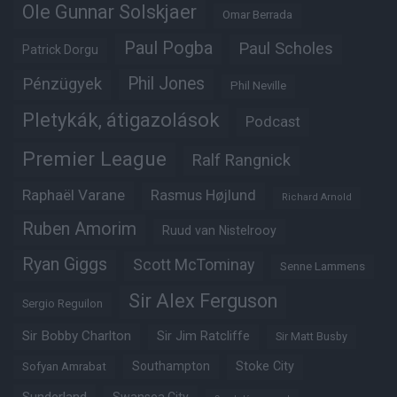
Ole Gunnar Solskjaer
Omar Berrada
Paul Pogba
Paul Scholes
Patrick Dorgu
Phil Jones
Pénzügyek
Phil Neville
Pletykák, átigazolások
Podcast
Premier League
Ralf Rangnick
Raphaël Varane
Rasmus Højlund
Richard Arnold
Ruben Amorim
Ruud van Nistelrooy
Ryan Giggs
Scott McTominay
Senne Lammens
Sir Alex Ferguson
Sergio Reguilon
Sir Bobby Charlton
Sir Jim Ratcliffe
Sir Matt Busby
Southampton
Stoke City
Sofyan Amrabat
Sunderland
Swansea City