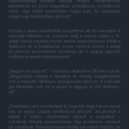
rúgótechnikája mindkét lábával. Amikor folyamatosan
kísérletezel és bízol magadban, próbálkozol, próbálkozol,
előbb vagy utóbb eredményre fogsz jutni. Az eredmény
megint egy fantasztikus gól volt.”
Romelu Lukaku sérüléséből visszatérve állt be csereként a
második félidőben és szerezte meg a meccs végén a 16.
gólját United mezben immár, amivel végérvényesen eldőlt a
találkozó és a továbbjutás sorsa. Herrera szerint a belga
jól játszott becserélését követően, de a csapat egészét
méltatta a remek teljesítményért.
„Nagyon jól játszott” – mondta Lukakuról a 28 éves baszk.
„Megtartotta nekünk a labdákat és mindig megjátszható
volt a második félidőben, lenyűgözően játszott. A második
gól hihetetlen volt, és a passz is nagyon jó volt Anthony-
től.”
„Szerintem nem emelhetünk ki csak két vagy három nevet
ma, az egész csapat rendkívül jól játszott. Jól járattuk a
labdát a földön, mindenkihez eljutott a csapatból –
futottunk, lőttünk, kereszteztünk. Úgy gondolom, mindent
jól csináltunk. Természetesen mindig van miben fejlődni, de