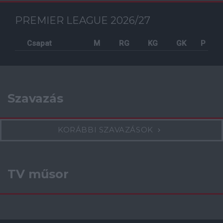
PREMIER LEAGUE 2026/27
Csapat
M
RG
KG
GK
P
Szavazás
KORÁBBI SZAVAZÁSOK
TV műsor