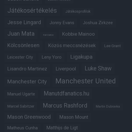
Játékosértékelés
Játékosprofilok
Jesse Lingard
Jonny Evans
Joshua Zirkzee
Juan Mata
Kobbie Mainoo
Karl Darlow
Kölcsönlesen
Közös meccsnézések
Lee Grant
Ligakupa
Leny Yoro
Leicester City
Luke Shaw
Lisandro Martinez
Liverpool
Manchester United
Manchester City
Manutdfanatics.hu
Manuel Ugarte
Marcus Rashford
Marcel Sabitzer
Martin Dubravka
Mason Greenwood
Mason Mount
Matheus Cunha
Matthijs de Ligt