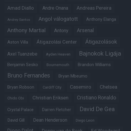
Amad Diallo
Andre Onana
Andreas Pereira
Angol válogatott
Anthony Elanga
Andrey Santos
Anthony Martial
Arsenal
Antony
Átigazolások
Átigazolási Center
Aston Villa
Bajnokok Ligája
Axel Tuanzebe
Ayden Heaven
Benjamin Sesko
Brandon Williams
Bournemouth
Bruno Fernandes
Bryan Mbeumo
Casemiro
Chelsea
Bryan Robson
Cardiff City
Christian Eriksen
Cristiano Ronaldo
Chido Obi
David De Gea
Crystal Palace
Darren Fletcher
Dean Henderson
David Gill
Diego Leon
Diogo Dalot
Donny van de Beek
Ed Woodward