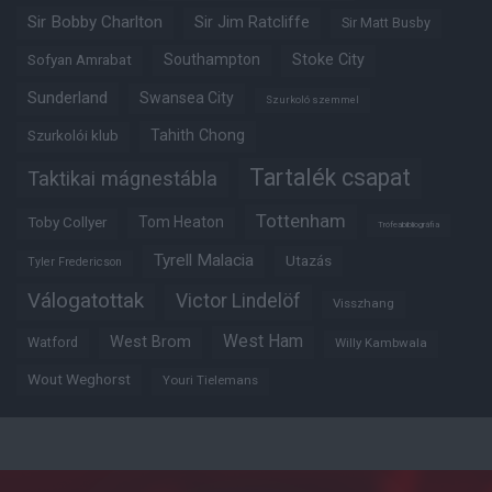
Sir Bobby Charlton
Sir Jim Ratcliffe
Sir Matt Busby
Southampton
Stoke City
Sofyan Amrabat
Sunderland
Swansea City
Szurkoló szemmel
Tahith Chong
Szurkolói klub
Tartalék csapat
Taktikai mágnestábla
Tottenham
Tom Heaton
Toby Collyer
Trófeabibliográfia
Tyrell Malacia
Utazás
Tyler Fredericson
Válogatottak
Victor Lindelöf
Visszhang
West Ham
West Brom
Watford
Willy Kambwala
Wout Weghorst
Youri Tielemans