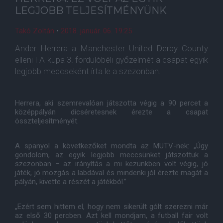
LEGJOBB TELJESÍTMÉNYÜNK
Takó Zoltán
•
2018. január. 06. 19:25
Ander Herrera a Manchester United Derby County
elleni FA-kupa 3. fordulóbéli győzelmét a csapat egyik
legjobb meccseként írta le a szezonban.
Herrera, aki szemrevalóan játszotta végig a 90 percet a
középpályán dicséretesnek érezte a csapat
összteljesítményét.
A spanyol a következőket mondta az MUTV-nek: „Úgy
gondolom, az egyik legjobb meccsünket játszottuk a
szezonban – az irányítás a mi kezünkben volt végig, jó
játék, jó mozgás a labdával és mindenki jól érezte magát a
pályán, kivette a részét a játékból.”
„Ezért sem hittem el, hogy nem sikerült gólt szerezni már
az első 30 percben. Azt kell mondjam, a futball fair volt