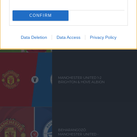
CONFIRM
DALOT: ELEGET TETTÜNK,
HOGY LEGYŐZZÜK A
BRIGHTONT
Data Deletion
Data Access
Privacy Policy
MANCHESTER UNITED 1-2
BRIGHTON & HOVE ALBION
BEHARANGOZÓ:
MANCHESTER UNITED -