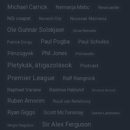
Michael Carrick
Nemanja Matic
Newcastle
Női csapat
Noussair Mazraoui
Norwich City
Ole Gunnar Solskjaer
Omar Berrada
Paul Pogba
Paul Scholes
Patrick Dorgu
Phil Jones
Pénzügyek
Phil Neville
Pletykák, átigazolások
Podcast
Premier League
Ralf Rangnick
Raphaël Varane
Rasmus Højlund
Richard Arnold
Ruben Amorim
Ruud van Nistelrooy
Ryan Giggs
Scott McTominay
Senne Lammens
Sir Alex Ferguson
Sergio Reguilon