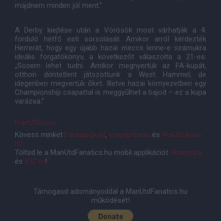
majdnem minden jól ment.”
A Derby kiejtése után a Vörösök most várhatják a 4.
forduló hétfő esti sorsolását. Amikor arról kérdezték
Herrerát, hogy egy újabb hazai meccs lenne-e számukra
ideális forgatókönyv, a következőt válaszolta a 21-es:
„Sosem lehet tudni. Amikor megnyertük az FA-kupát,
otthon döntetlent játszottunk a West Hammel, de
idegenben megvertük őket. Illetve hazai környezetben egy
Championship csapattal is meggyűlhet a bajod – ez a kupa
varázsa.”
ManUtd.com
Kövess minket
Facebookon
,
Instagramon
és
YouTube-on
is!
Töltsd le a ManUtdFanatics.hu mobil applikációt
Androidra
és
iOS-re
!
Támogasd adományoddal a ManUtdFanatics.hu
működését!