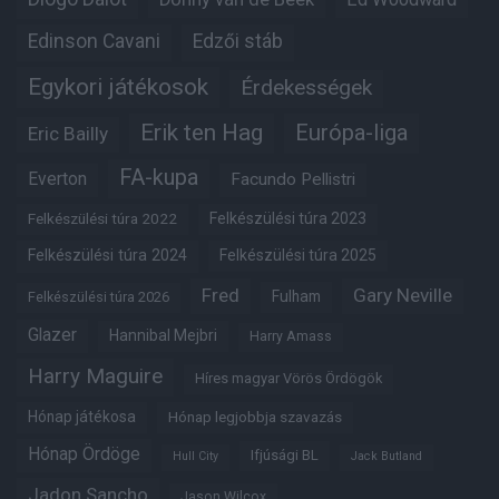
Edinson Cavani
Edzői stáb
Egykori játékosok
Érdekességek
Erik ten Hag
Európa-liga
Eric Bailly
FA-kupa
Everton
Facundo Pellistri
Felkészülési túra 2022
Felkészülési túra 2023
Felkészülési túra 2024
Felkészülési túra 2025
Fred
Gary Neville
Fulham
Felkészülési túra 2026
Glazer
Hannibal Mejbri
Harry Amass
Harry Maguire
Híres magyar Vörös Ördögök
Hónap játékosa
Hónap legjobbja szavazás
Hónap Ördöge
Ifjúsági BL
Hull City
Jack Butland
Jadon Sancho
Jason Wilcox