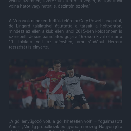
velünk szemben, szereztünk kettőt a végén, de lőhettünk
volna hatot vagy hetet is, őszintén szólva.”
A Vörösök nehezen tudták felőrölni Gary Rowett csapatát,
de Lingard találatával átjuttatta a társait a holtponton,
mindezt az ellen a klub ellen, ahol 2015-ben kölcsönben is
szerepelt. Jessie bámulatos gólja a 16-oson kívülről már a
11. találata volt az idényben, ami ráadásul Herrera
tetszését is elnyerte.
„A gól lenyűgöző volt, a gól hihetetlen volt” – fogalmazott
Ander. „Mindig próbálkozik és gyorsan mozog. Nagyon jó a