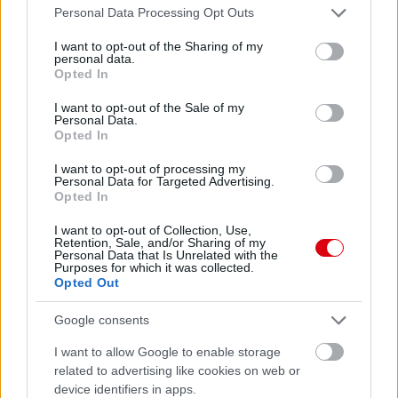
Please note that this website/app uses one or more Google
Personal Data Processing Opt Outs
services and may gather and store information including but
not limited to your visit or usage behaviour. You may click to
I want to opt-out of the Sharing of my
personal data.
grant or deny consent to Google and its third-party tags to
Opted In
use your data for below specified purposes in below Google
consent section.
Meccs Center
I want to opt-out of the Sale of my
Personal Data.
Opted In
Paris Saint-Germain
vs
I want to opt-out of processing my
Personal Data for Targeted Advertising.
Opted In
Manchester United
I want to opt-out of Collection, Use,
Felkészülési szezon 4. mérkőzés
Retention, Sale, and/or Sharing of my
Nya Ullevi, Göteborg
Personal Data that Is Unrelated with the
Purposes for which it was collected.
2026-08-08 17:00
Opted Out
1 nap 18 óra 47 perc 44 másodperc
Google consents
I want to allow Google to enable storage
Leeds United
vs
Manchester United
2026-08-12 20:30
related to advertising like cookies on web or
device identifiers in apps.
AC Milan
vs
Manchester United
2026-08-15 18:00