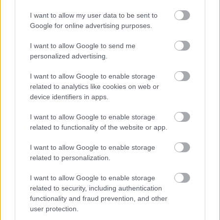
I want to allow my user data to be sent to
ELŐZŐ MÉRKŐZÉSEK
Google for online advertising purposes.
I want to allow Google to send me
Támogatás
personalized advertising.
I want to allow Google to enable storage
related to analytics like cookies on web or
Támogasd adományoddal
device identifiers in apps.
a ManUtdFanatics.hu működését!
I want to allow Google to enable storage
related to functionality of the website or app.
I want to allow Google to enable storage
related to personalization.
Kapcsolódó hírek
I want to allow Google to enable storage
related to security, including authentication
functionality and fraud prevention, and other
FA-KUPA
user protection.