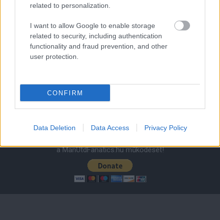
1 nap 4 óra 12 perc 42 másodperc
related to personalization.
I want to allow Google to enable storage
Leeds United
vs
Manchester United
2026-08-12 20:30
related to security, including authentication
functionality and fraud prevention, and other
AC Milan
vs
Manchester United
2026-08-15 18:00
user protection.
ELŐZŐ MÉRKŐZÉSEK
CONFIRM
Támogatás
Data Deletion
Data Access
Privacy Policy
Támogasd adományoddal
a ManUtdFanatics.hu működését!