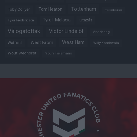
Tottenham
Tom Heaton
Toby Collyer
Trófeabibliográfia
Tyrell Malacia
Utazás
Tyler Fredericson
Válogatottak
Victor Lindelöf
Visszhang
West Ham
West Brom
Watford
Willy Kambwala
Wout Weghorst
Youri Tielemans