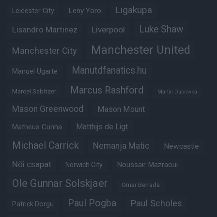
Ligakupa
Leny Yoro
Leicester City
Luke Shaw
Lisandro Martinez
Liverpool
Manchester United
Manchester City
Manutdfanatics.hu
Manuel Ugarte
Marcus Rashford
Marcel Sabitzer
Martin Dubravka
Mason Greenwood
Mason Mount
Matheus Cunha
Matthijs de Ligt
Michael Carrick
Nemanja Matic
Newcastle
Női csapat
Noussair Mazraoui
Norwich City
Ole Gunnar Solskjaer
Omar Berrada
Paul Pogba
Paul Scholes
Patrick Dorgu