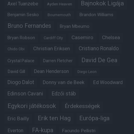
Bajnokok Ligája
Axel Tuanzebe
Ayden Heaven
Benjamin Sesko
Brandon Williams
Bournemouth
Bruno Fernandes
Bryan Mbeumo
Casemiro
Chelsea
Bryan Robson
Cardiff City
Christian Eriksen
Cristiano Ronaldo
Chido Obi
David De Gea
Crystal Palace
Darren Fletcher
Dean Henderson
David Gill
Diego Leon
Diogo Dalot
Donny van de Beek
Ed Woodward
Edinson Cavani
Edzői stáb
Egykori játékosok
Érdekességek
Erik ten Hag
Európa-liga
Eric Bailly
FA-kupa
Everton
Facundo Pellistri