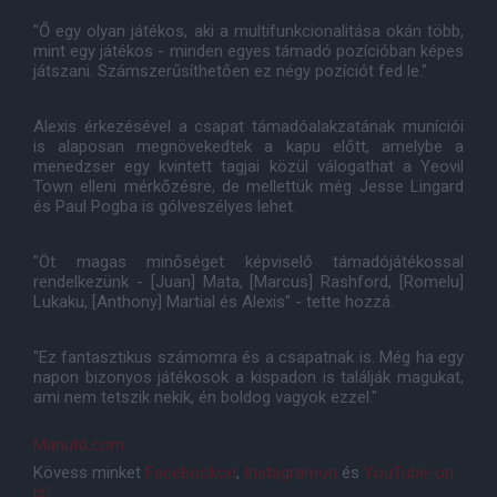
"Ő egy olyan játékos, aki a multifunkcionalitása okán több,
mint egy játékos - minden egyes támadó pozícióban képes
játszani. Számszerűsíthetően ez négy pozíciót fed le."
Alexis érkezésével a csapat támadóalakzatának muníciói
is alaposan megnövekedtek a kapu előtt, amelybe a
menedzser egy kvintett tagjai közül válogathat a Yeovil
Town elleni mérkőzésre, de mellettük még Jesse Lingard
és Paul Pogba is gólveszélyes lehet.
"Öt magas minőséget képviselő támadójátékossal
rendelkezünk - [Juan] Mata, [Marcus] Rashford, [Romelu]
Lukaku, [Anthony] Martial és Alexis" - tette hozzá.
"Ez fantasztikus számomra és a csapatnak is. Még ha egy
napon bizonyos játékosok a kispadon is találják magukat,
ami nem tetszik nekik, én boldog vagyok ezzel."
Manutd.com
Kövess minket
Facebookon
,
Instagramon
és
YouTube-on
is!