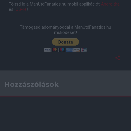
Töltsd le a ManUtdFanatics.hu mobil applikációt
Androidra
és
iOS-re
!
Támogasd adományoddal a ManUtdFanatics.hu
működését!
Hozzászólások