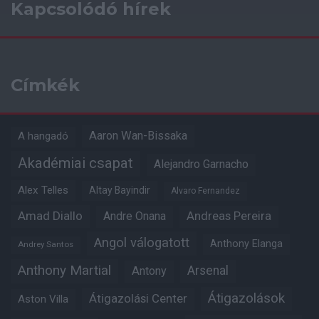
Kapcsolódó hírek
Címkék
Aaron Wan-Bissaka
A hangadó
Akadémiai csapat
Alejandro Garnacho
Alex Telles
Altay Bayindir
Alvaro Fernandez
Amad Diallo
Andre Onana
Andreas Pereira
Angol válogatott
Anthony Elanga
Andrey Santos
Anthony Martial
Arsenal
Antony
Átigazolások
Átigazolási Center
Aston Villa