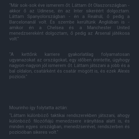
"Már sok-sok éve ismerem őt. Láttam őt Olaszországban -
akkor ő az Udinese, én az Inter sikeréért dolgoztam.
Láttam Spanyolországban - én a Realnál, ő pedig a
Barcelonanál volt. És szembe kerültünk Angliában is -
amikor én a Chelsea és a Manchester United
menedzsereként dolgoztam, ő pedig az Arsenal játékosa
volt."
"A kettőnk karriere gyakorlatilag folyamatosan
ugyanazokat az országokat, egy időben érintette, úgyhogy
nagyon-nagyon jól ismerem őt. Láttam játszani a jobb és a
bal oldalon, csatárként és csatár mögött is, és ezek Alexis
pozíciói."
Mourinho így folytatta aztán:
"Láttam különböző taktikai rendszerekben játszani, ahogy
különböző filozófiájú menedzsere irányítása alatt is, és
minden egyes országban, menedzserével, rendszerben és
pozícióban sikeres volt."