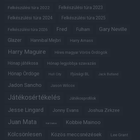
Felkészülési túra 2022
Felkészülési túra 2023
Felkészülési túra 2024
Felkészülési túra 2025
Fred
Gary Neville
Fulham
Felkészülési túra 2026
Glazer
Hannibal Mejbri
Harry Amass
Harry Maguire
Híres magyar Vörös Ördögök
Hónap játékosa
Hónap legjobbja szavazás
Hónap Ördöge
Ifjúsági BL
Hull City
Jack Butland
Jadon Sancho
Jason Wilcox
Játékosértékelés
Játékosprofilok
Jesse Lingard
Jonny Evans
Joshua Zirkzee
Juan Mata
Kobbie Mainoo
Karl Darlow
Kölcsönlesen
Közös meccsnézések
Lee Grant