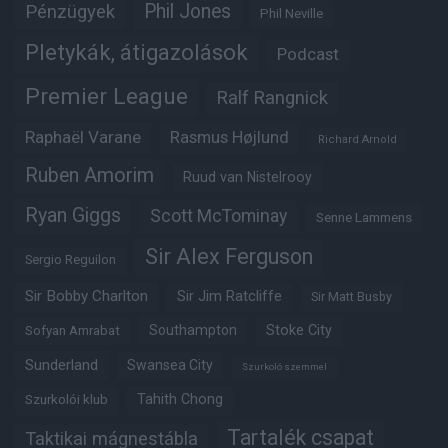
Phil Jones
Pénzügyek
Phil Neville
Pletykák, átigazolások
Podcast
Premier League
Ralf Rangnick
Raphaël Varane
Rasmus Højlund
Richard Arnold
Ruben Amorim
Ruud van Nistelrooy
Ryan Giggs
Scott McTominay
Senne Lammens
Sir Alex Ferguson
Sergio Reguilon
Sir Bobby Charlton
Sir Jim Ratcliffe
Sir Matt Busby
Southampton
Stoke City
Sofyan Amrabat
Sunderland
Swansea City
Szurkoló szemmel
Tahith Chong
Szurkolói klub
Tartalék csapat
Taktikai mágnestábla