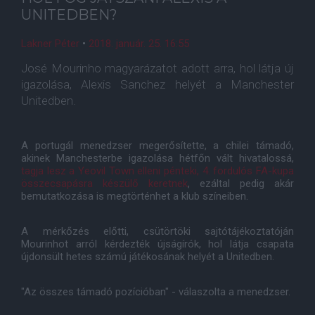
UNITEDBEN?
Lakner Péter
•
2018. január. 25. 16:55
José Mourinho magyarázatot adott arra, hol látja új
igazolása, Alexis Sanchez helyét a Manchester
Unitedben.
A portugál menedzser megerősítette, a chilei támadó,
akinek Manchesterbe igazolása hétfőn vált hivatalossá,
tagja lesz a Yeovil Town elleni pénteki, 4. fordulós FA-kupa
összecsapásra készülő keretnek
, ezáltal pedig akár
bemutatkozása is megtörténhet a klub színeiben.
A mérkőzés előtti, csütörtöki sajtótájékoztatóján
Mourinhot arról kérdezték újságírók, hol látja csapata
újdonsült hetes számú játékosának helyét a Unitedben.
"Az összes támadó pozícióban" - válaszolta a menedzser.