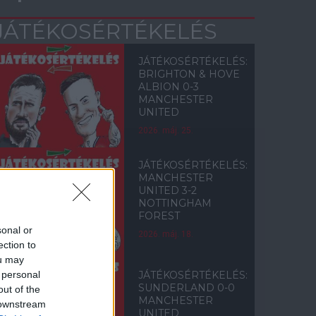
JÁTÉKOSÉRTÉKELÉS
JÁTÉKOSÉRTÉKELÉS:
BRIGHTON & HOVE
ALBION 0-3
MANCHESTER
UNITED
2026. máj. 25.
JÁTÉKOSÉRTÉKELÉS:
MANCHESTER
UNITED 3-2
NOTTINGHAM
FOREST
sonal or
2026. máj. 18.
ection to
ou may
 personal
JÁTÉKOSÉRTÉKELÉS:
SUNDERLAND 0-0
out of the
MANCHESTER
 downstream
UNITED