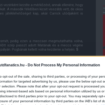
zi vezérként kezdte a mérkőzést, annak ellenére, hogy
ékát. A második félidőben kicsit visszább vett, de okos
es játéklehetőséget kap, akár Carrick utódjaként is
e ismét, pedig ezen a meccsen megmutathatta volna,
 előtt szép passzt adott Matának és a meccs végére
pályán. Pogbának kellett volna kezdenie a helyén.
5
sen jogos volt, szép teljesítményt láthattunk tőle is.
dfanatics.hu -
Do Not Process My Personal Information
ával hozzásegítette csapatát a vezetéshez.
7
to opt-out of the sale, sharing to third parties, or processing of your per
 volna a vezetést Sanchez labdájából, de a kapusba
udott felmutatni. Érhető volt a cseréje.
5
formation for targeted advertising by us, please use the below opt-out s
r selection. Please note that after your opt-out request is processed y
eing interest-based ads based on personal information utilized by us or
ője a gyengébb meccseknek is. Ahogy McTominay-t, úgy
disclosed to third parties prior to your opt-out. You may separately opt-
 vendégek. Csoda, hogy nem sérült bele. Kényszerítő
losure of your personal information by third parties on the IAB’s list of
volt tőle elvenni a labdát. Büntetőt harcolt ki, amit