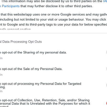
a erőt adhat a továbbiakban.
8
. This information may also be disclosed by us to third parties on the
IA
Participants
that may further disclose it to other third parties.
 that this website/app uses one or more Google services and may gath
including but not limited to your visit or usage behaviour. You may click 
 to Google and its third-party tags to use your data for below specifi
álni, de a Huddersfield védői ügyesen tartották. Jól
 Az már most látszik, hogy Sanchezzel nagyon jól meg
ogle consent section.
v eleji formájába.
7
l Data Processing Opt Outs
o opt-out of the Sharing of my personal data.
In
iálisan ívelte oda Matának a labdát félpályáról, amiből
arás, a védők nem igazán tudtak vele mit kezdeni. Több
o opt-out of the Sale of my Personal Data.
In
 Mire beküldte Mourinho már a társak sem ugyanazon a
to opt-out of processing my Personal Data for Targeted
ing.
uma.
-
In
): Ahogy Rashfordnak, úgy neki sem volt értékelhető
o opt-out of Collection, Use, Retention, Sale, and/or Sharing
ersonal Data that Is Unrelated with the Purposes for which it
pen jobban sikerültek, mint a mai.
-
lected.