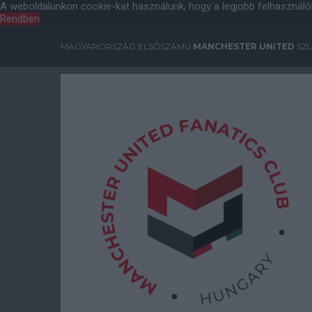
A weboldalunkon cookie-kat használunk, hogy a legjobb felhasználó
Rendben
MAGYARORSZÁG ELSŐSZÁMÚ
MANCHESTER UNITED
SZU