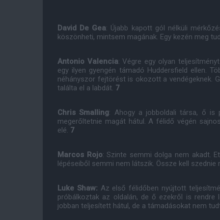
David De Gea
: Újabb kapott gól nélküli mérkőz
köszönheti, mintsem magának. Egy kezén meg tudta
Antonio Valencia
: Végre egy olyan teljesítményt
egy ilyen gyengén támadó Huddersfield ellen. Tö
néhányszor fejtörést is okozott a vendégeknek. G
találta el a labdát.
7
Chris Smalling
: Ahogy a jobboldali társa, ő is
megerőltetnie magát hátul. A félidő végén sajnos
elé.
7
Marcos Rojo
: Szinte semmi dolga nem akadt. Ettő
lépéseiből semmi nem látszik. Össze kell szedni
Luke Shaw:
Az első félidőben nyújtott teljesítm
próbálkoztak az oldalán, de ő ezekről is rendre
jobban teljesített hátul, de a támadásokat nem tud