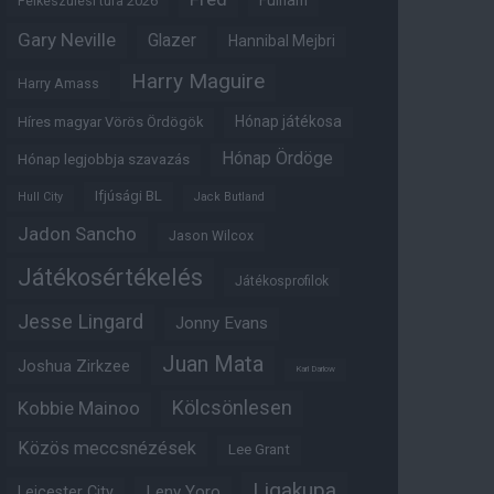
Fulham
Felkészülési túra 2026
Gary Neville
Glazer
Hannibal Mejbri
Harry Maguire
Harry Amass
Hónap játékosa
Híres magyar Vörös Ördögök
Hónap Ördöge
Hónap legjobbja szavazás
Ifjúsági BL
Hull City
Jack Butland
Jadon Sancho
Jason Wilcox
Játékosértékelés
Játékosprofilok
Jesse Lingard
Jonny Evans
Juan Mata
Joshua Zirkzee
Karl Darlow
Kölcsönlesen
Kobbie Mainoo
Közös meccsnézések
Lee Grant
Ligakupa
Leny Yoro
Leicester City