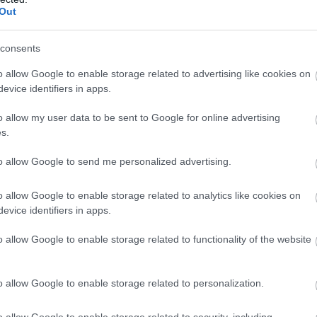
Out
rint:
Alexis Sanchez
consents
o allow Google to enable storage related to advertising like cookies on
sztőségének saját véleményén alapul. Ha nem értesz
evice identifiers in apps.
osságra, egyéb esetben a hozzászólást moderálni, vagy
o allow my user data to be sent to Google for online advertising
s.
ube-on is!
to allow Google to send me personalized advertising.
droidra
és
iOS-re
!
o allow Google to enable storage related to analytics like cookies on
ManUtdFanatics.hu működését!
evice identifiers in apps.
o allow Google to enable storage related to functionality of the website
o allow Google to enable storage related to personalization.
o allow Google to enable storage related to security, including