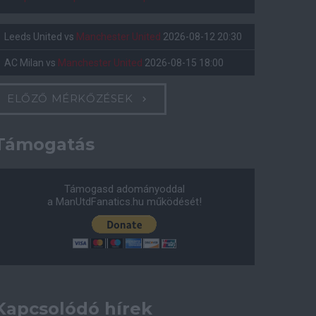
Leeds United
vs
Manchester United
2026-08-12 20:30
AC Milan
vs
Manchester United
2026-08-15 18:00
ELŐZŐ MÉRKŐZÉSEK
Támogatás
Támogasd adományoddal
a ManUtdFanatics.hu működését!
Kapcsolódó hírek