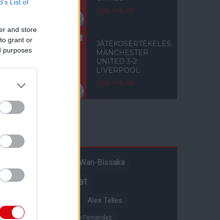
B’s List of
2026. máj. 10.
er and store
to grant or
JÁTÉKOSÉRTÉKELÉS:
ed purposes
MANCHESTER
UNITED 3-2
LIVERPOOL
2026. máj. 04.
Címkék
Aaron Wan-Bissaka
A hangadó
Akadémiai csapat
Alejandro Garnacho
Alex Telles
Altay Bayindir
Alvaro Fernandez