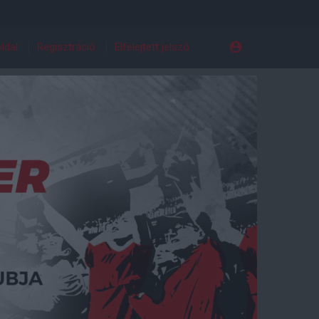
ldal
Regisztráció
Elfelejtett jelszó