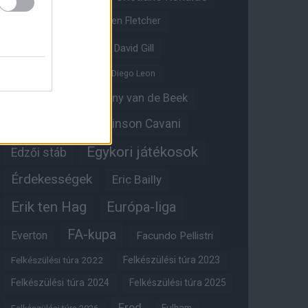
Crystal Palace
Darren Fletcher
David De Gea
David Gill
Dean Henderson
Diego Leon
Diogo Dalot
Donny van de Beek
Edinson Cavani
Ed Woodward
Egykori játékosok
Edzői stáb
Érdekességek
Eric Bailly
Erik ten Hag
Európa-liga
FA-kupa
Everton
Facundo Pellistri
Felkészülési túra 2022
Felkészülési túra 2023
Felkészülési túra 2024
Felkészülési túra 2025
Fred