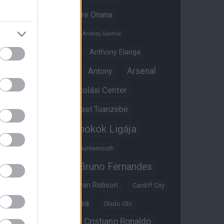
Amad Diallo
Andre Onana
Andreas Pereira
Andrey Santos
Angol válogatott
Anthony Elanga
Anthony Martial
Arsenal
Antony
Átigazolási Center
Aston Villa
Átigazolások
Axel Tuanzebe
Bajnokok Ligája
Ayden Heaven
Benjamin Sesko
Bournemouth
Bruno Fernandes
Brandon Williams
Bryan Mbeumo
Bryan Robson
Cardiff City
Casemiro
Chelsea
Chido Obi
Christian Eriksen
Cristiano Ronaldo