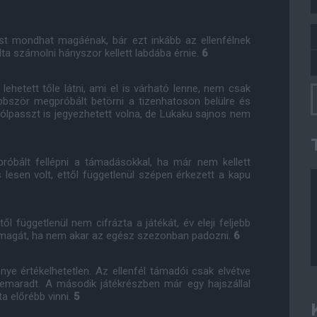
ést mondhat magáénak, bár ezt inkább az ellenfélnek
 számolni hányszor kellett labdába érnie.
6
 lehetett tőle látni, ami el is várható lenne, nem csak
bbször megpróbált betörni a tizenhatoson belülre és
ólpasszt is jegyezhetett volna, de Lukaku sajnos nem
 próbált fellépni a támadásokkal, ha már nem kellett
 lesen volt, ettől függetlenül szépen érkezett a kapu
l függetlenül nem cifrázta a játékát, év eleji feljebb
e magát, ha nem akar az egész szezonban padozni.
6
énye értékelhetetlen. Az ellenfél támadói csak elvétve
 lemaradt. A második játékrészben már egy hajszállal
ta előrébb vinni.
5