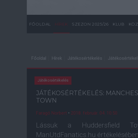
FŐOLDAL
HÍREK
SZEZON 2025/26
KLUB
KÖZ
Főoldal
Hírek
Játékosértékelés
Játékosértékel
Játékosértékelés
JÁTÉKOSÉRTÉKELÉS: MANCHES
TOWN
Faragó Norbert
•
2018. február. 04. 10:50
Lássuk a Huddersfield To
ManUtdFanatics.hu értékelésében.