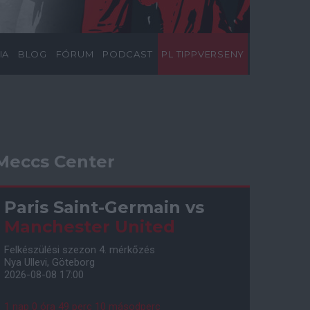
IA
BLOG
FÓRUM
PODCAST
PL TIPPVERSENY
Meccs Center
Paris Saint-Germain
vs
Manchester United
Felkészülési szezon 4. mérkőzés
Nya Ullevi, Göteborg
2026-08-08 17:00
1 nap 0 óra 49 perc 9 másodperc