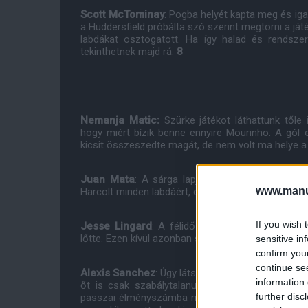
Scott McTominay
: Pogba helyét kapta meg és iga
a Huddersfield próbálta szó szerint megtörni a ját
labdákat osztogatott. Ha így halad és rendszer
tekinthetnek majd rá.
8
Nemanja Matic:
Szürke játékot láthattunk től
hogy miért bízik benne ennyire Mourinho. A gól
kicsit összeszedte magát, de nem volt ma helye a 
Juan Mata
: A sárga lapját leszámítva, ami telje
www.manut
Harcolt minden labdáért, osztogatott és gólpassz
If you wish 
Jesse Lingard
: A félidő elején megszerezhette
lőtte. Ezen kívül azonban semmi értékelhetőt nem t
sensitive in
confirm you
continue se
Alexis Sanchez
: Úgy látszik ő lehet a megment
information 
őt is csak szabálytalanul tudták megállítani a
further disc
passzai élményszámba mennek és szinte lehetetlen 