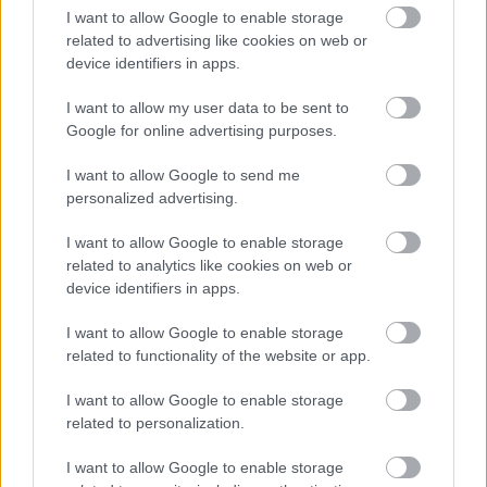
0 nap 18 óra 41 perc 32 másodperc
I want to allow Google to enable storage
related to advertising like cookies on web or
device identifiers in apps.
Leeds United
vs
Manchester United
2026-08-12 20:30
I want to allow my user data to be sent to
AC Milan
vs
Manchester United
2026-08-15 18:00
Google for online advertising purposes.
ELŐZŐ MÉRKŐZÉSEK
I want to allow Google to send me
personalized advertising.
Támogatás
I want to allow Google to enable storage
related to analytics like cookies on web or
device identifiers in apps.
Támogasd adományoddal
I want to allow Google to enable storage
a ManUtdFanatics.hu működését!
related to functionality of the website or app.
I want to allow Google to enable storage
related to personalization.
I want to allow Google to enable storage