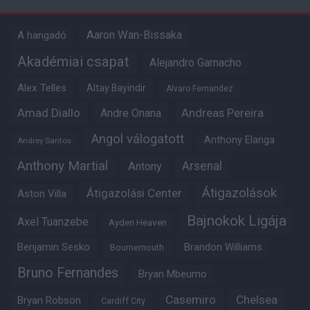
Aaron Wan-Bissaka
A hangadó
Akadémiai csapat
Alejandro Garnacho
Alex Telles
Altay Bayindir
Alvaro Fernandez
Amad Diallo
Andre Onana
Andreas Pereira
Angol válogatott
Anthony Elanga
Andrey Santos
Anthony Martial
Arsenal
Antony
Átigazolások
Átigazolási Center
Aston Villa
Bajnokok Ligája
Axel Tuanzebe
Ayden Heaven
Benjamin Sesko
Brandon Williams
Bournemouth
Bruno Fernandes
Bryan Mbeumo
Casemiro
Chelsea
Bryan Robson
Cardiff City