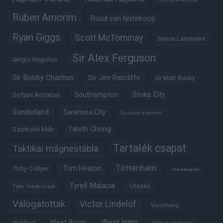
Ruben Amorim
Ruud van Nistelrooy
Ryan Giggs
Scott McTominay
Senne Lammens
Sir Alex Ferguson
Sergio Reguilon
Sir Bobby Charlton
Sir Jim Ratcliffe
Sir Matt Busby
Southampton
Stoke City
Sofyan Amrabat
Sunderland
Swansea City
Szurkoló szemmel
Tahith Chong
Szurkolói klub
Tartalék csapat
Taktikai mágnestábla
Tottenham
Tom Heaton
Toby Collyer
Trófeabibliográfia
Tyrell Malacia
Utazás
Tyler Fredericson
Válogatottak
Victor Lindelöf
Visszhang
West Ham
West Brom
Watford