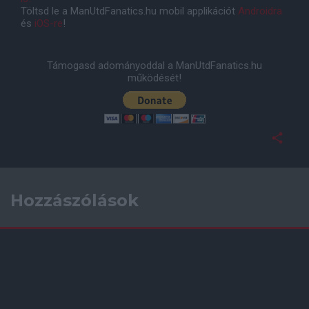
Töltsd le a ManUtdFanatics.hu mobil applikációt
Androidra
és
iOS-re
!
Támogasd adományoddal a ManUtdFanatics.hu
működését!
Hozzászólások