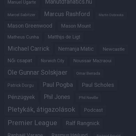
Manutdfanatics.hu
Manuel Ugarte
Marcus Rashford
Marcel Sabitzer
Martin Dubravka
Mason Greenwood
Mason Mount
Matheus Cunha
Matthijs de Ligt
Michael Carrick
Nemanja Matic
Newcastle
Női csapat
Noussair Mazraoui
Norwich City
Ole Gunnar Solskjaer
Omar Berrada
Paul Pogba
Paul Scholes
Patrick Dorgu
Phil Jones
Pénzügyek
Phil Neville
Pletykák, átigazolások
Podcast
Premier League
Ralf Rangnick
Raphaël Varane
Rasmus Højlund
Richard Arnold