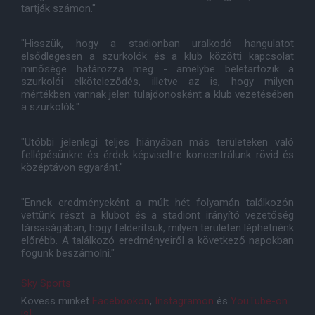
tartják számon."
"Hisszük, hogy a stadionban uralkodó hangulatot
elsődlegesen a szurkolók és a klub közötti kapcsolat
minősége határozza meg - amelybe beletartozik a
szurkolói elköteleződés, illetve az is, hogy milyen
mértékben vannak jelen tulajdonosként a klub vezetésében
a szurkolók."
"Utóbbi jelenlegi teljes hiányában más területeken való
fellépésünkre és érdek képviseltre koncentrálunk rövid és
középtávon egyaránt."
"Ennek eredményeként a múlt hét folyamán találkozón
vettünk részt a klubot és a stadiont irányító vezetőség
társaságában, hogy felderítsük, milyen területen léphetnénk
előrébb. A találkozó eredményeiről a következő napokban
fogunk beszámolni."
Sky Sports
Kövess minket
Facebookon
,
Instagramon
és
YouTube-on
is!