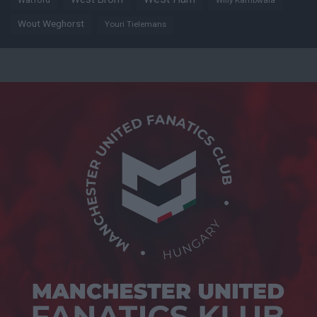
Willy Kambwala
Wout Weghorst
Youri Tielemans