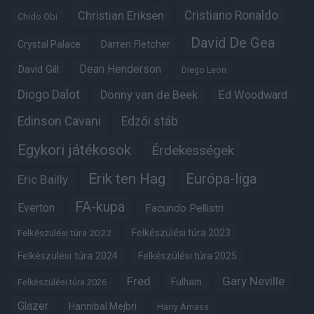
Christian Eriksen
Cristiano Ronaldo
Chido Obi
David De Gea
Crystal Palace
Darren Fletcher
Dean Henderson
David Gill
Diego Leon
Diogo Dalot
Donny van de Beek
Ed Woodward
Edinson Cavani
Edzői stáb
Egykori játékosok
Érdekességek
Erik ten Hag
Európa-liga
Eric Bailly
FA-kupa
Everton
Facundo Pellistri
Felkészülési túra 2022
Felkészülési túra 2023
Felkészülési túra 2024
Felkészülési túra 2025
Fred
Gary Neville
Fulham
Felkészülési túra 2026
Glazer
Hannibal Mejbri
Harry Amass