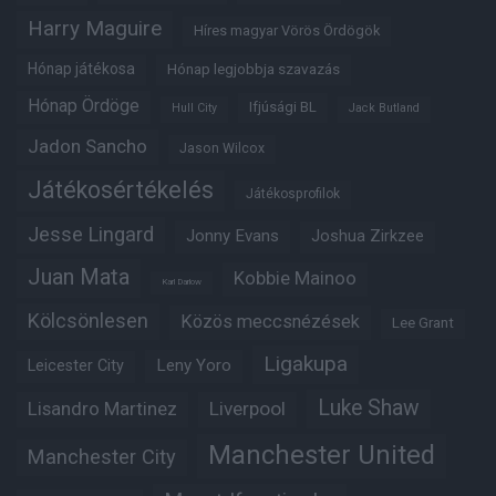
Harry Maguire
Híres magyar Vörös Ördögök
Hónap játékosa
Hónap legjobbja szavazás
Hónap Ördöge
Ifjúsági BL
Hull City
Jack Butland
Jadon Sancho
Jason Wilcox
Játékosértékelés
Játékosprofilok
Jesse Lingard
Jonny Evans
Joshua Zirkzee
Juan Mata
Kobbie Mainoo
Karl Darlow
Kölcsönlesen
Közös meccsnézések
Lee Grant
Ligakupa
Leny Yoro
Leicester City
Luke Shaw
Lisandro Martinez
Liverpool
Manchester United
Manchester City