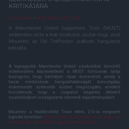
KRITIKÁJÁRA
Lakner Péter
•
2018. február. 05. 14:00
A Manchester United Supporters Trust (MUST)
védelmébe vette a klub szurkolóit, azután hogy José
Mourinho az Old Traffordon uralkodó hangulatot
kritizálta.
A legnagyobb Manchester United szurkolókat tömörítő
érdekvédelmi képviseletként a MUST fontosnak tartja
leszögezni, hogy bármilyen olyan észrevételt, amely a
hazai mérkőzések hangulattalanságát boncolgatja,
érdemesebb szélesebb körben megvizsgálni, emellett
hozzáteszik, hogy a csapatot idegenbe elkísérő
szurkolótábort országszerte elismerik teljesítményükért.
Mourinho a Huddersfield Town elleni, 2-0-ra megnyert
bajnokit követően
dobott követ az állóvízbe azzal, hogy azt
mondta, "az Old Trafford egy csendes stadion"
.