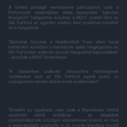
A United portugál menedzsere párhuzamot vont a
Portsmouth stadionjában általa tapasztalat "egészen
lenyűgöző" hangulattal, azonban a MUST szerint nem az
Old Trafford az egyetlen stadion ahol probléma merülhet
fel a hangulattal.
"Eljutottak hozzánk a Huddersfield Town elleni hazai
mérkőzést követően a menedzser újabb megjegyzései az
Old Traffordon uralkodó pocsék hangulattal kapcsolatban"
- kezdődik a MUST közleménye.
"A stadionban uralkodó atmoszféra minőségének
csökkenése nem az Old Trafford egyedi esete, ez
országszerte minden klubot érintő problémakör."
"Emellett ez egyáltalán nem csak a Manchester United
szurkolóit érintő probléma - az idegenbeli
szurkolótáborunk országos elismerésnek örvend, és még
a legelvakultabb szurkolók is az ország legjobbjai között