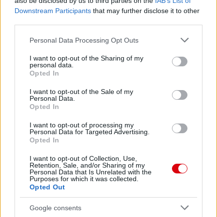
also be disclosed by us to third parties on the
IAB’s List of
Downstream Participants
that may further disclose it to other
third parties.
Please note that this website/app uses one or more Google
Personal Data Processing Opt Outs
services and may gather and store information including but
not limited to your visit or usage behaviour. You may click to
I want to opt-out of the Sharing of my
personal data.
grant or deny consent to Google and its third-party tags to
Opted In
use your data for below specified purposes in below Google
consent section.
I want to opt-out of the Sale of my
Personal Data.
Meccs Center
Opted In
I want to opt-out of processing my
Personal Data for Targeted Advertising.
Opted In
Paris Saint-Germain
vs
I want to opt-out of Collection, Use,
Manchester United
Retention, Sale, and/or Sharing of my
Personal Data that Is Unrelated with the
Purposes for which it was collected.
Felkészülési szezon 4. mérkőzés
Opted Out
Nya Ullevi, Göteborg
2026-08-08 17:00
Google consents