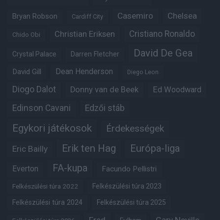
Casemiro
Chelsea
Bryan Robson
Cardiff City
Christian Eriksen
Cristiano Ronaldo
Chido Obi
David De Gea
Crystal Palace
Darren Fletcher
Dean Henderson
David Gill
Diego Leon
Diogo Dalot
Donny van de Beek
Ed Woodward
Edinson Cavani
Edzői stáb
Egykori játékosok
Érdekességek
Erik ten Hag
Európa-liga
Eric Bailly
FA-kupa
Everton
Facundo Pellistri
Felkészülési túra 2022
Felkészülési túra 2023
Felkészülési túra 2024
Felkészülési túra 2025