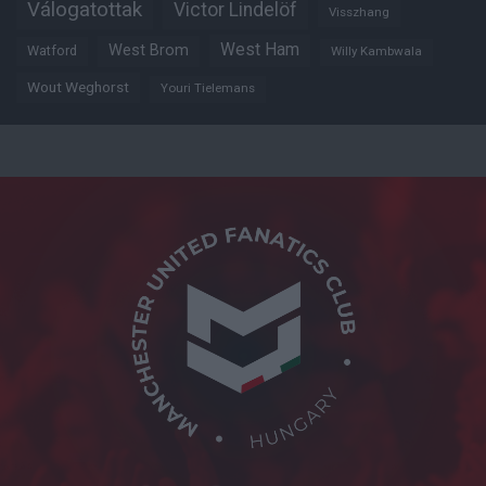
Válogatottak
Victor Lindelöf
Visszhang
West Ham
West Brom
Watford
Willy Kambwala
Wout Weghorst
Youri Tielemans