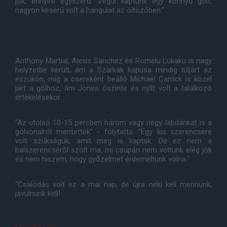
jók, ennyire egyszerű. Végül kaptunk egy könnyű gólt,
nagyon keserű volt a hangulat az öltözőben."
Anthony Martial, Alexis Sanchez és Romelu Lukaku is nagy
helyzetbe került, ám a Szarkák kapusa mindig túljárt az
eszükön, míg a csereként beálló Michael Carrick is közel
járt a gólhoz, ám Jones őszinte és nyílt volt a találkozó
értékelésekor.
"Az utolsó 10-15 percben három vagy négy labdánkat is a
gólvonalról mentették" - folytatta. "Egy kis szerencsére
volt szükségük, amit meg is kaptak. De ez nem a
balszerencséről szólt ma, mi csupán nem voltunk elég jók
és nem hiszem, hogy győzelmet érdemeltünk volna."
"Csalódás volt ez a mai nap, de újra neki kell mennünk,
javulnunk kell!