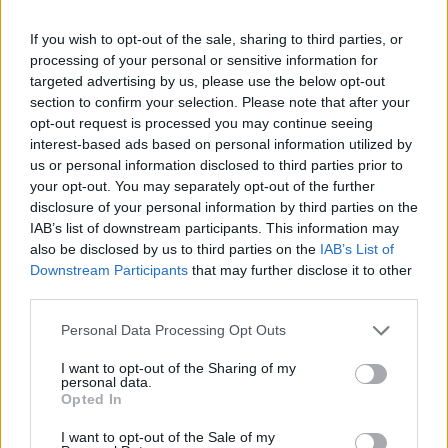
If you wish to opt-out of the sale, sharing to third parties, or
processing of your personal or sensitive information for
targeted advertising by us, please use the below opt-out
section to confirm your selection. Please note that after your
opt-out request is processed you may continue seeing
interest-based ads based on personal information utilized by
us or personal information disclosed to third parties prior to
your opt-out. You may separately opt-out of the further
disclosure of your personal information by third parties on the
IAB’s list of downstream participants. This information may
also be disclosed by us to third parties on the
IAB’s List of
Meccs Center
Downstream Participants
that may further disclose it to other
third parties.
Please note that this website/app uses one or more Google
Personal Data Processing Opt Outs
Paris Saint-Germain
vs
services and may gather and store information including but
not limited to your visit or usage behaviour. You may click to
I want to opt-out of the Sharing of my
Manchester United
personal data.
grant or deny consent to Google and its third-party tags to
Opted In
use your data for below specified purposes in below Google
Felkészülési szezon 4. mérkőzés
consent section.
I want to opt-out of the Sale of my
Nya Ullevi, Göteborg