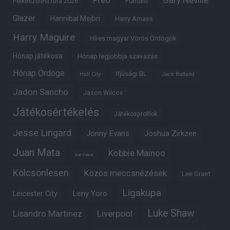
Fred
Gary Neville
Fulham
Felkészülési túra 2026
Glazer
Hannibal Mejbri
Harry Amass
Harry Maguire
Híres magyar Vörös Ördögök
Hónap játékosa
Hónap legjobbja szavazás
Hónap Ördöge
Ifjúsági BL
Hull City
Jack Butland
Jadon Sancho
Jason Wilcox
Játékosértékelés
Játékosprofilok
Jesse Lingard
Jonny Evans
Joshua Zirkzee
Juan Mata
Kobbie Mainoo
Karl Darlow
Kölcsönlesen
Közös meccsnézések
Lee Grant
Ligakupa
Leny Yoro
Leicester City
Luke Shaw
Lisandro Martinez
Liverpool