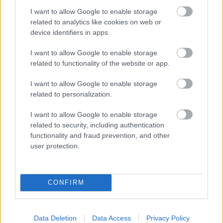
I want to allow Google to enable storage
related to analytics like cookies on web or
Kapcsolódó hírek
device identifiers in apps.
I want to allow Google to enable storage
PHIL JONES
related to functionality of the website or app.
I want to allow Google to enable storage
related to personalization.
TEN HAG ÜZENETE JONES-
I want to allow Google to enable storage
NAK
related to security, including authentication
functionality and fraud prevention, and other
user protection.
CONFIRM
PHIL JONES NYÍLT LEVELE A
UNITED SZURKOLÓKNAK
Data Deletion
Data Access
Privacy Policy