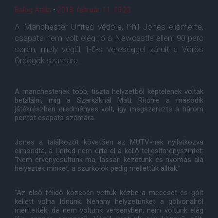
Balog Attila
•
2018. február. 11. 19:23
A Manchester United védője, Phil Jones elismerte,
csapata nem volt elég jó a Newcastle elleni 90 perc
során, mely végül 1-0-s vereséggel zárult a Vörös
Ördögök számára.
A manchesteriek több, tiszta helyzetből képtelenek voltak
betalálni, míg a Szarkáknál Matt Ritchie a második
játékrészben eredményes volt, így megszerezte a három
pontot csapata számára.
Jones a találkozót követően az MUTV-nek nyilatkozva
elmondta, a United nem érte el a kellő teljesítményszintet:
"Nem érvényesültünk ma, lassan kezdtünk és nyomás alá
helyeztek minket, a szurkolók pedig mellettük álltak."
"Az első félidő közepén vettük kézbe a meccset és gólt
kellett volna lőnünk. Néhány helyzetünket a gólvonalról
mentették, de nem voltunk versenyben, nem voltunk elég