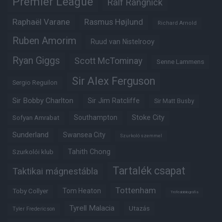
Premier League
Ralf Rangnick
Raphaël Varane
Rasmus Højlund
Richard Arnold
Ruben Amorim
Ruud van Nistelrooy
Ryan Giggs
Scott McTominay
Senne Lammens
Sir Alex Ferguson
Sergio Reguilon
Sir Bobby Charlton
Sir Jim Ratcliffe
Sir Matt Busby
Southampton
Stoke City
Sofyan Amrabat
Sunderland
Swansea City
Szurkoló szemmel
Tahith Chong
Szurkolói klub
Tartalék csapat
Taktikai mágnestábla
Tottenham
Tom Heaton
Toby Collyer
Trófeabibliográfia
Tyrell Malacia
Utazás
Tyler Fredericson