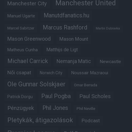
Manchester United
Manchester City
Manutdfanatics.hu
Manuel Ugarte
Marcus Rashford
Marcel Sabitzer
Martin Dubravka
Mason Greenwood
Mason Mount
Matheus Cunha
Matthijs de Ligt
Michael Carrick
Nemanja Matic
Newcastle
Női csapat
Noussair Mazraoui
Norwich City
Ole Gunnar Solskjaer
Omar Berrada
Paul Pogba
Paul Scholes
Patrick Dorgu
Phil Jones
Pénzügyek
Phil Neville
Pletykák, átigazolások
Podcast