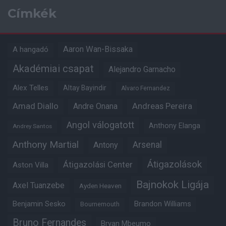
Címkék
Aaron Wan-Bissaka
A hangadó
Akadémiai csapat
Alejandro Garnacho
Alex Telles
Altay Bayindir
Alvaro Fernandez
Amad Diallo
Andre Onana
Andreas Pereira
Angol válogatott
Anthony Elanga
Andrey Santos
Anthony Martial
Arsenal
Antony
Átigazolások
Átigazolási Center
Aston Villa
Bajnokok Ligája
Axel Tuanzebe
Ayden Heaven
Benjamin Sesko
Brandon Williams
Bournemouth
Bruno Fernandes
Bryan Mbeumo