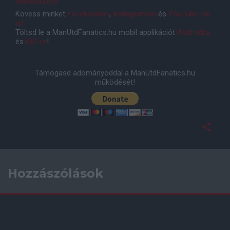
ManUtd.com
Kövess minket
Facebookon
,
Instagramon
és
YouTube-on
is!
Töltsd le a ManUtdFanatics.hu mobil applikációt
Androidra
és
iOS-re
!
Támogasd adományoddal a ManUtdFanatics.hu
működését!
Hozzászólások