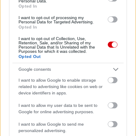
Personal Data.
2026-08-08 17:00
Opted In
0 nap 2 óra 32 perc 10 másodperc
I want to opt-out of processing my
Personal Data for Targeted Advertising.
Opted In
Leeds United
vs
Manchester United
2026-08-12 20:30
I want to opt-out of Collection, Use,
Retention, Sale, and/or Sharing of my
AC Milan
vs
Manchester United
2026-08-15 18:00
Personal Data that Is Unrelated with the
Purposes for which it was collected.
Opted Out
ELŐZŐ MÉRKŐZÉSEK
Google consents
Támogatás
I want to allow Google to enable storage
related to advertising like cookies on web or
device identifiers in apps.
Támogasd adományoddal
I want to allow my user data to be sent to
a ManUtdFanatics.hu működését!
Google for online advertising purposes.
I want to allow Google to send me
personalized advertising.