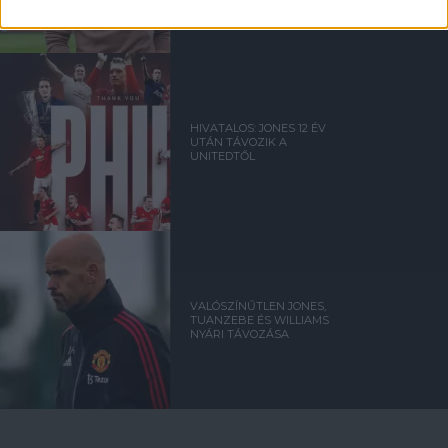
HIVATALOS: JONES 12 ÉV
UTÁN TÁVOZIK A
UNITEDTŐL
VALÓSZÍNŰTLEN JONES,
TUANZEBE ÉS WILLIAMS
NYÁRI TÁVOZÁSA