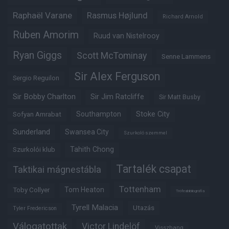
Raphaël Varane
Rasmus Højlund
Richard Arnold
Ruben Amorim
Ruud van Nistelrooy
Ryan Giggs
Scott McTominay
Senne Lammens
Sir Alex Ferguson
Sergio Reguilon
Sir Bobby Charlton
Sir Jim Ratcliffe
Sir Matt Busby
Southampton
Stoke City
Sofyan Amrabat
Sunderland
Swansea City
Szurkoló szemmel
Tahith Chong
Szurkolói klub
Tartalék csapat
Taktikai mágnestábla
Tottenham
Tom Heaton
Toby Collyer
Trófeabibliográfia
Tyrell Malacia
Utazás
Tyler Fredericson
Válogatottak
Victor Lindelöf
Visszhang