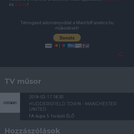
és
iOS-re
!
Támogasd adományoddal a ManUtdFanatics.hu
működését!
TV műsor
2018-02-17 18:30
HUDDERSFIELD TOWN - MANCHESTER
UNITED
FA-kupa 5. forduló ÉLŐ
Hozzászólások