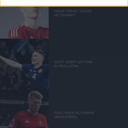
MIKOR TÉRHET VISSZA
MCTOMINAY?
SCOTT: EZÉRT LETTÜNK
FUTBALLISTÁK
FRISS HÍREK MCTOMINAY
SÉRÜLÉSÉRŐL