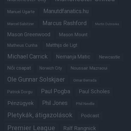
Manutdfanatics.hu
Manuel Ugarte
Marcus Rashford
Marcel Sabitzer
Martin Dubravka
Mason Greenwood
Mason Mount
Matheus Cunha
Matthijs de Ligt
Michael Carrick
Nemanja Matic
Newcastle
Női csapat
Noussair Mazraoui
Norwich City
Ole Gunnar Solskjaer
Omar Berrada
Paul Pogba
Paul Scholes
Patrick Dorgu
Phil Jones
Pénzügyek
Phil Neville
Pletykák, átigazolások
Podcast
Premier League
Ralf Rangnick