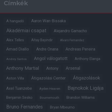
Címkék
Aaron Wan-Bissaka
A hangadó
Akadémiai csapat
Alejandro Garnacho
Alex Telles
Altay Bayindir
Alvaro Fernandez
Amad Diallo
Andre Onana
Andreas Pereira
Angol válogatott
Anthony Elanga
Andrey Santos
Anthony Martial
Arsenal
Antony
Átigazolások
Átigazolási Center
Aston Villa
Bajnokok Ligája
Axel Tuanzebe
Ayden Heaven
Benjamin Sesko
Brandon Williams
Bournemouth
Bruno Fernandes
Bryan Mbeumo