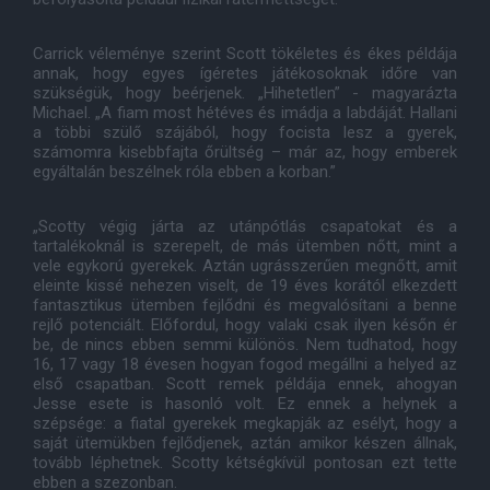
Carrick véleménye szerint Scott tökéletes és ékes példája
annak, hogy egyes ígéretes játékosoknak időre van
szükségük, hogy beérjenek. „Hihetetlen” - magyarázta
Michael. „A fiam most hétéves és imádja a labdáját. Hallani
a többi szülő szájából, hogy focista lesz a gyerek,
számomra kisebbfajta őrültség – már az, hogy emberek
egyáltalán beszélnek róla ebben a korban.”
„Scotty végig járta az utánpótlás csapatokat és a
tartalékoknál is szerepelt, de más ütemben nőtt, mint a
vele egykorú gyerekek. Aztán ugrásszerűen megnőtt, amit
eleinte kissé nehezen viselt, de 19 éves korától elkezdett
fantasztikus ütemben fejlődni és megvalósítani a benne
rejlő potenciált. Előfordul, hogy valaki csak ilyen későn ér
be, de nincs ebben semmi különös. Nem tudhatod, hogy
16, 17 vagy 18 évesen hogyan fogod megállni a helyed az
első csapatban. Scott remek példája ennek, ahogyan
Jesse esete is hasonló volt. Ez ennek a helynek a
szépsége: a fiatal gyerekek megkapják az esélyt, hogy a
saját ütemükben fejlődjenek, aztán amikor készen állnak,
tovább léphetnek. Scotty kétségkívül pontosan ezt tette
ebben a szezonban.