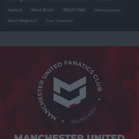
West Ham
West Brom
Watford
Willy Kambwala
Wout Weghorst
Youri Tielemans