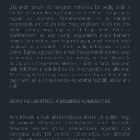
„Hajlandó tanulni és hallgatni másokra. Ez pedig talán a
lehető legfontosabb egy fiatal srác esetében, - hogy képes
legyen az alázatra. Természetesen én is mindent
megteszek, ami tőlem telik, hogy segítsem őt és mellette
álljak. Tudom, hogy egy nap át fogja venni tőlem a
stafétabotot, de egy csepp aggodalom nincs bennem
emiatt, és cserben sem fogom hagyni, mert fontos, hogy
segítsük az utódokat - Scott pedig kétségkívül a jövőt
jelenti. Egész egyszerűen a felelősségemnek érzem, hogy
mindenben támogassam. Ez amúgy is egy olyasfajta
dolog, amit kifejezetten élvezek – látni a fiatal srácokat,
akik felnőnek a feladathoz és megragadják az alkalmat.
Attól függetlenül, hogy most az én posztomról beszélünk,
vagy nem, ez a dolgok rendje és ezáltal fejlődik, alakul át a
klub.”
EGYIK PILLANATRÓL A MÁSIKRA ROBBANT BE
Akik követik a klub akadémiájának életét, jól tudják, hogy
McTominay elképesztő átváltozáson ment keresztül
tinédzser éveinek utolsó szakaszában, egyetlen nyár
leforgása alatt 168 centiről 190-re nőve, ami döntően
befolyásolta például fizikai rátermettségét.