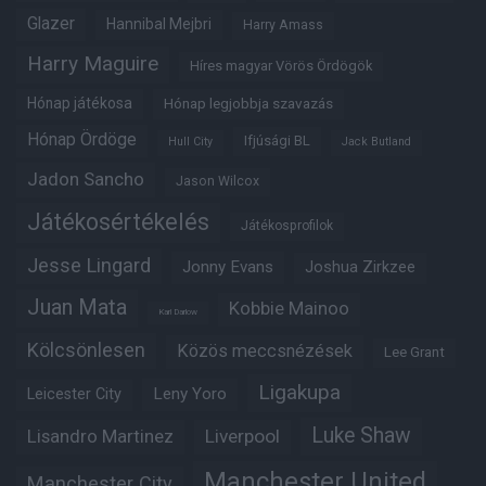
Glazer
Hannibal Mejbri
Harry Amass
Harry Maguire
Híres magyar Vörös Ördögök
Hónap játékosa
Hónap legjobbja szavazás
Hónap Ördöge
Ifjúsági BL
Hull City
Jack Butland
Jadon Sancho
Jason Wilcox
Játékosértékelés
Játékosprofilok
Jesse Lingard
Jonny Evans
Joshua Zirkzee
Juan Mata
Kobbie Mainoo
Karl Darlow
Kölcsönlesen
Közös meccsnézések
Lee Grant
Ligakupa
Leny Yoro
Leicester City
Luke Shaw
Lisandro Martinez
Liverpool
Manchester United
Manchester City