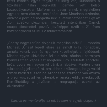
keret minden egyes tagjára szükség van, különösen a
fizikálisan talán leginkább igénybe vett belső
középpályásokra; McTominay pedig ennek megfelelően
egyszer sem okozott csalódást Jose Mourinho számára,
amikor a portugál megadta neki a játéklehetőséget. Egy az
Aon Edzőkomplexumban készített interjújában Carrick
csupa dicsérettel, pozitív jövőképpel szólt a 21 éves
középpályásról az MUTV munkatársainak.
„Scotty nagyszerűen dolgozik megállás nélkül” – mondta
Michael. „Óriásit lépett előre az elmúlt 6-12 hónapban,
amióta velünk edz és nyomon követhetjük a fejlődését.
Minden egyes kihíváshoz fel tud nőni, ráadásul bármilyen
környezetben képes ezt megtenni. Egy született sportoló.
Erős, gyors és nagyon jól bánik a labdával. Minden olyan
tulajdonság jellemző rá, ami ahhoz szükséges, hogy valaki
remek karriert fusson be. Mindössze szüksége van azokra
a bizonyos, rövid kis pihenőkre, amiket eddig megkapott.
Remélhetőleg a jövőben is megragadja ezeket az
alkalmakat.”
Carrick és mentoráltja az edzéseken is együtt dolgozik