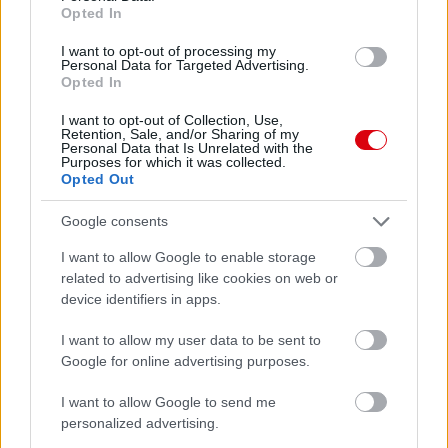
Opted In
Manchester United
I want to opt-out of processing my
Personal Data for Targeted Advertising.
Felkészülési szezon 4. mérkőzés
Opted In
Nya Ullevi, Göteborg
2026-08-08 17:00
I want to opt-out of Collection, Use,
Retention, Sale, and/or Sharing of my
Personal Data that Is Unrelated with the
Purposes for which it was collected.
Opted Out
Leeds United
vs
Manchester United
2026-08-12 20:30
Google consents
AC Milan
vs
Manchester United
2026-08-15 18:00
I want to allow Google to enable storage
related to advertising like cookies on web or
ELŐZŐ MÉRKŐZÉSEK
device identifiers in apps.
I want to allow my user data to be sent to
Támogatás
Google for online advertising purposes.
I want to allow Google to send me
Támogasd adományoddal
personalized advertising.
a ManUtdFanatics.hu működését!