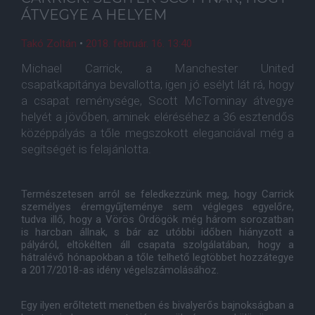
ÁTVEGYE A HELYEM
Takó Zoltán
•
2018. február. 16. 13:40
Michael Carrick, a Manchester United
csapatkapitánya bevallotta, igen jó esélyt lát rá, hogy
a csapat reménysége, Scott McTominay átvegye
helyét a jövőben, aminek eléréséhez a 36 esztendős
középpályás a tőle megszokott eleganciával még a
segítségét is felajánlotta.
Természetesen arról se feledkezzünk meg, hogy Carrick
személyes éremgyűjteménye sem végleges egyelőre,
tudva illő, hogy a Vörös Ördögök még három sorozatban
is harcban állnak, s bár az utóbbi időben hiányzott a
pályáról, eltökélten áll csapata szolgálatában, hogy a
hátralévő hónapokban a tőle telhető legtöbbet hozzátegye
a 2017/2018-as idény végelszámolásához.
Egy ilyen erőltetett menetben és bivalyerős bajnokságban a