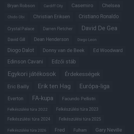
Casemiro
Chelsea
Bryan Robson
Cardiff City
Christian Eriksen
Cristiano Ronaldo
Chido Obi
David De Gea
Crystal Palace
Darren Fletcher
Dean Henderson
David Gill
Diego Leon
Diogo Dalot
Donny van de Beek
Ed Woodward
Edinson Cavani
Edzői stáb
Egykori játékosok
Érdekességek
Erik ten Hag
Európa-liga
Eric Bailly
FA-kupa
Everton
Facundo Pellistri
Felkészülési túra 2022
Felkészülési túra 2023
Felkészülési túra 2024
Felkészülési túra 2025
Fred
Gary Neville
Fulham
Felkészülési túra 2026