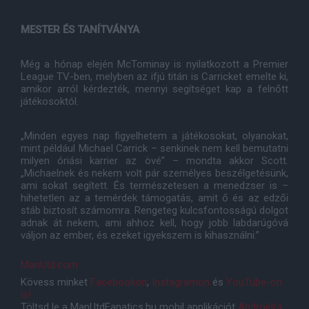
MESTER ÉS TANÍTVÁNYA
Még a hónap elején McTominay is nyilatkozott a Premier
League TV-ben, melyben az ifjú titán is Carricket emelte ki,
amikor arról kérdezték, mennyi segítséget kap a felnőtt
játékosoktól.
„Minden egyes nap figyelhetem a játékosokat, olyanokat,
mint például Michael Carrick – senkinek nem kell bemutatni
milyen óriási karrier az övé” – mondta akkor Scott.
„Michaelnek és nekem volt pár személyes beszélgetésünk,
ami sokat segített. És természetesen a menedzser is –
hihetetlen az a temérdek támogatás, amit ő és az edzői
stáb biztosít számomra. Rengeteg kulcsfontosságú dolgot
adnak át nekem, ami ahhoz kell, hogy jobb labdarúgóvá
váljon az ember, és ezeket igyekszem is kihasználni.”
ManUtd.com
Kövess minket
Facebookon
,
Instagramon
és
YouTube-on
is!
Töltsd le a ManUtdFanatics.hu mobil applikációt
Androidra