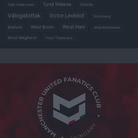
Tyrell Malacia
Utazás
Tyler Fredericson
Válogatottak
Victor Lindelöf
Visszhang
West Ham
West Brom
Watford
Willy Kambwala
Wout Weghorst
Youri Tielemans