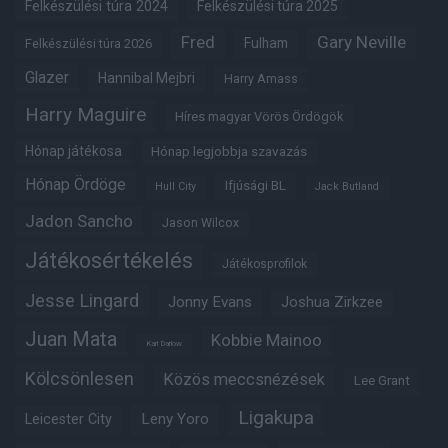
Felkészülési túra 2024
Felkészülési túra 2025
Fred
Gary Neville
Fulham
Felkészülési túra 2026
Glazer
Hannibal Mejbri
Harry Amass
Harry Maguire
Híres magyar Vörös Ördögök
Hónap játékosa
Hónap legjobbja szavazás
Hónap Ördöge
Ifjúsági BL
Hull City
Jack Butland
Jadon Sancho
Jason Wilcox
Játékosértékelés
Játékosprofilok
Jesse Lingard
Jonny Evans
Joshua Zirkzee
Juan Mata
Kobbie Mainoo
Karl Darlow
Kölcsönlesen
Közös meccsnézések
Lee Grant
Ligakupa
Leny Yoro
Leicester City