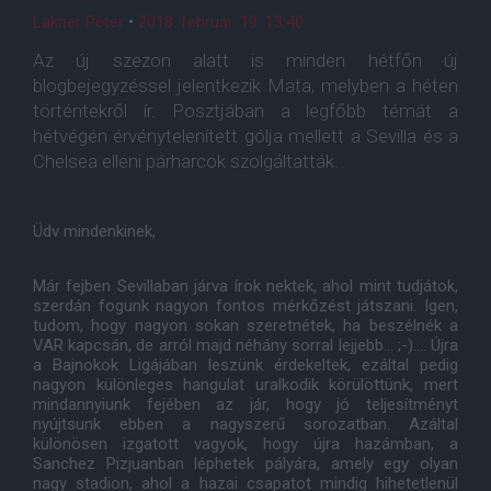
Lakner Péter
•
2018. február. 19. 13:40
Az új szezon alatt is minden hétfőn új
blogbejegyzéssel jelentkezik Mata, melyben a héten
történtekről ír. Posztjában a legfőbb témát a
hétvégén érvénytelenített gólja mellett a Sevilla és a
Chelsea elleni párharcok szolgáltatták.
Üdv mindenkinek,
Már fejben Sevillaban járva írok nektek, ahol mint tudjátok,
szerdán fogunk nagyon fontos mérkőzést játszani. Igen,
tudom, hogy nagyon sokan szeretnétek, ha beszélnék a
VAR kapcsán, de arról majd néhány sorral lejjebb... ;-).... Újra
a Bajnokok Ligájában leszünk érdekeltek, ezáltal pedig
nagyon különleges hangulat uralkodik körülöttünk, mert
mindannyiunk fejében az jár, hogy jó teljesítményt
nyújtsunk ebben a nagyszerű sorozatban. Azáltal
különösen izgatott vagyok, hogy újra hazámban, a
Sanchez Pizjuanban léphetek pályára, amely egy olyan
nagy stadion, ahol a hazai csapatot mindig hihetetlenül