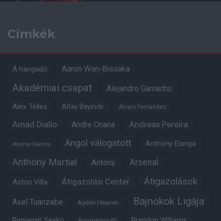
Címkék
Aaron Wan-Bissaka
A hangadó
Akadémiai csapat
Alejandro Garnacho
Alex Telles
Altay Bayindir
Alvaro Fernandez
Amad Diallo
Andre Onana
Andreas Pereira
Angol válogatott
Anthony Elanga
Andrey Santos
Anthony Martial
Arsenal
Antony
Átigazolások
Átigazolási Center
Aston Villa
Bajnokok Ligája
Axel Tuanzebe
Ayden Heaven
Benjamin Sesko
Brandon Williams
Bournemouth