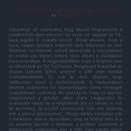
Juan Mata disallowed goal for offside against Huddersfield
by
footbie.com
Önbizalmat ad számunkra, hogy sikerült megnyernünk a
Huddersfield elleni meccset és ezzel ott vagyunk az FA-
kupa legjobb 8 csapata között. Annak ellenére, hogy a
hazai csapat nyomást helyezett ránk, különösen az első
félidőben, mi képesek voltunk kihasználni a helyzeteinket
és ezáltal egy lépést tettünk előre ebben a csodálatos
kupasorozatban. A negyeddöntőben majd a Brighton lesz
az ellenfelünk az Old Traffordon. Rengeteget beszéltek az
általam szerzett gólról, amelyet a VAR okán később
érvénytelenítettek. Ez volt az első alkalom, hogy
találkoztam ezzel a technológiával, új tapasztalatot
jelentett számomra (és tulajdonképpen szinte mindegyik
csapattársam számára). Az igazság az, hogy ha egyszer
megünnepled a gólodat, akkor utána meglepődsz és
csalódottá válasz ha érvénytelenítik (és ez látható is volt
az arcomon), de ezúttal szerencsére nem volt szükség
erre a gólra a győzelemhez... Ahogy néhány interjúban már
a mérkőzés után is elmondtam, még ha ezúttal nem is a
mi javunkra döntött a rendszer, a jövőben szerintem a
játékvezetők segítségére lesz a VAR, mert mindig nehéz