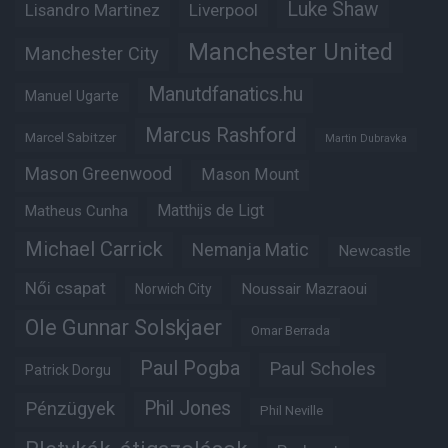
Luke Shaw
Lisandro Martinez
Liverpool
Manchester United
Manchester City
Manutdfanatics.hu
Manuel Ugarte
Marcus Rashford
Marcel Sabitzer
Martin Dubravka
Mason Greenwood
Mason Mount
Matheus Cunha
Matthijs de Ligt
Michael Carrick
Nemanja Matic
Newcastle
Női csapat
Noussair Mazraoui
Norwich City
Ole Gunnar Solskjaer
Omar Berrada
Paul Pogba
Paul Scholes
Patrick Dorgu
Phil Jones
Pénzügyek
Phil Neville