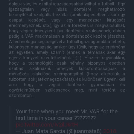
dolguk van, és ezáltal igazságosabbá válhat a futball... Egy
igazságtalan vagy hibás döntésre meghatározó
bizonyítékul szolgálhat ezáltal (amik alapesetben akár egy
csapat kiesését, vagy egy menedzser kirúgását
eredményeznék, stb.), így az a törekvés is megvalósulhat,
hogy végeredményként fair döntések szülessenek, ebben
pedig a VAR maximálisan a döntéshozók kezére játszhat.
A technológia segítségével a futball igazságosabbá tehető,
különösen manapság, amikor úgy tűnik, hogy az eredmény
az egyetlen, amely számít (ennek a témának akár egy
egész könyvet szentelhetnénk :-) ). Hiszem ugyanakkor,
hogy a technológiát csak néhány bizonyos esetben
szabad alkalmazni, amelyek kulcsfontosságúak a
mérkőzés alakulása szempontjából (hogy elkerüljük a
túlzottan sok játékmegszakítást), és különösen ügyelni kell
arra, hogy a végső döntések gyorsabban és
egyértelműbben szülessenek meg, mint történt az
szombaton...
Your face when you meet Mr. VAR for the
first time in your career ????????
pic.twitter.com/Iv2ilJkrtH
— Juan Mata García (@juanmata8)
2018.