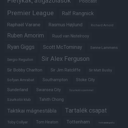
Pletykák, átigazolások
Podcast
Premier League
Ralf Rangnick
Raphaël Varane
Rasmus Højlund
Richard Arnold
Ruben Amorim
Ruud van Nistelrooy
Ryan Giggs
Scott McTominay
Senne Lammens
Sir Alex Ferguson
Sergio Reguilon
Sir Bobby Charlton
Sir Jim Ratcliffe
Sir Matt Busby
Southampton
Stoke City
Sofyan Amrabat
Sunderland
Swansea City
Szurkoló szemmel
Tahith Chong
Szurkolói klub
Tartalék csapat
Taktikai mágnestábla
Tottenham
Tom Heaton
Toby Collyer
Trófeabibliográfia