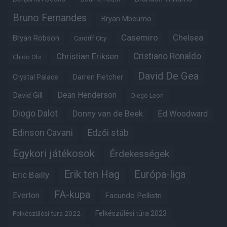
Bruno Fernandes
Bryan Mbeumo
Casemiro
Chelsea
Bryan Robson
Cardiff City
Christian Eriksen
Cristiano Ronaldo
Chido Obi
David De Gea
Crystal Palace
Darren Fletcher
Dean Henderson
David Gill
Diego Leon
Diogo Dalot
Donny van de Beek
Ed Woodward
Edinson Cavani
Edzői stáb
Egykori játékosok
Érdekességek
Erik ten Hag
Európa-liga
Eric Bailly
FA-kupa
Everton
Facundo Pellistri
Felkészülési túra 2022
Felkészülési túra 2023