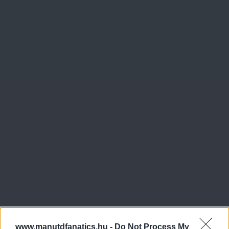
www.manutdfanatics.hu -
Do Not Process My