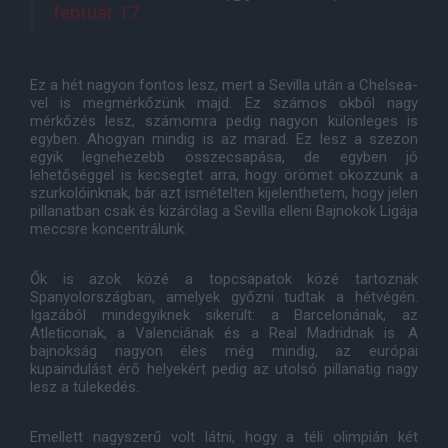
február 17.
Ez a hét nagyon fontos lesz, mert a Sevilla után a Chelsea-
vel is megmérkőzünk majd. Ez számos okból nagy
mérkőzés lesz, számomra pedig nagyon különleges is
egyben. Ahogyan mindig is az marad. Ez lesz a szezon
egyik legnehezebb összecsapása, de egyben jó
lehetőséggel is kecsegtet arra, hogy örömet okozzunk a
szurkolóinknak, bár azt ismételten kijelenthetem, hogy jelen
pillanatban csak és kizárólag a Sevilla elleni Bajnokok Ligája
meccsre koncentrálunk.
Ők is azok közé a topcsapatok közé tartoznak
Spanyolországban, amelyek győzni tudtak a hétvégén.
Igazából mindegyiknek sikerült: a Barcelonának, az
Atleticonak, a Valenciának és a Real Madridnak is. A
bajnokság nagyon éles még mindig, az európai
kupaindulást érő helyekért pedig az utolsó pillanatig nagy
lesz a tülekedés.
Emellett nagyszerű volt látni, hogy a téli olimpián két