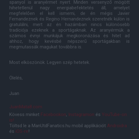
spanyol is aranyérmet nyert. Minden versenyző mögött
hihetetlenül nagy energiabefektetés áll, amelyet
megfelelően el kell ismerni, de én mégis Javier
Fernandeznek és Regino Hernandeznek szeretnék külön is
gratulálni, mert az én hazámban nincs különösebb
tradíciója ezeknek a sportágaknak. Az aranyérmük a
számos évnyi munkájuk megkoronázása és hitet ad
ahhoz, hogy kevésbé népszerű sportágakban is
megmutassák magukat továbbra is.
Most elköszönök. Legyen szép hetetek.
Ölelés,
Juan
JuanMata8.com
Kövess minket
Facebookon
,
Instagramon
és
YouTube-on
is!
Töltsd le a ManUtdFanatics.hu mobil applikációt
Androidra
és
iOS-re
!