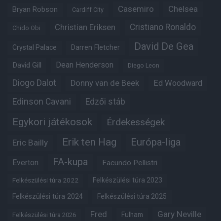
Casemiro
Chelsea
Bryan Robson
Cardiff City
Christian Eriksen
Cristiano Ronaldo
Chido Obi
David De Gea
Crystal Palace
Darren Fletcher
Dean Henderson
David Gill
Diego Leon
Diogo Dalot
Donny van de Beek
Ed Woodward
Edinson Cavani
Edzői stáb
Egykori játékosok
Érdekességek
Erik ten Hag
Európa-liga
Eric Bailly
FA-kupa
Everton
Facundo Pellistri
Felkészülési túra 2022
Felkészülési túra 2023
Felkészülési túra 2024
Felkészülési túra 2025
Fred
Gary Neville
Fulham
Felkészülési túra 2026