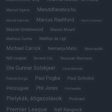
Manutdfanatics.hu
Manuel Ugarte
Marcus Rashford
Marcel Sabitzer
Martin Dubravka
Mason Greenwood
Mason Mount
Matheus Cunha
Matthijs de Ligt
Michael Carrick
Nemanja Matic
Newcastle
Női csapat
Noussair Mazraoui
Norwich City
Ole Gunnar Solskjaer
Omar Berrada
Paul Pogba
Paul Scholes
Patrick Dorgu
Phil Jones
Pénzügyek
Phil Neville
Pletykák, átigazolások
Podcast
Premier League
Ralf Rangnick