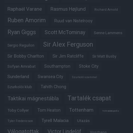
Raphaël Varane
Rasmus Højlund
Richard Arnold
Ruben Amorim
Ruud van Nistelrooy
Ryan Giggs
Scott McTominay
Senne Lammens
Sir Alex Ferguson
Sergio Reguilon
Sir Bobby Charlton
Sir Jim Ratcliffe
Sir Matt Busby
Southampton
Stoke City
Sofyan Amrabat
Sunderland
Swansea City
Szurkoló szemmel
Tahith Chong
Szurkolói klub
Tartalék csapat
Taktikai mágnestábla
Tottenham
Tom Heaton
Toby Collyer
Trófeabibliográfia
Tyrell Malacia
Utazás
Tyler Fredericson
Válogatottak
Victor Lindelöf
Visszhang