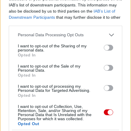
IAB’s list of downstream participants. This information may
also be disclosed by us to third parties on the
IAB’s List of
Downstream Participants
that may further disclose it to other
third parties.
Please note that this website/app uses one or more Google
Personal Data Processing Opt Outs
services and may gather and store information including but
not limited to your visit or usage behaviour. You may click to
I want to opt-out of the Sharing of my
personal data.
grant or deny consent to Google and its third-party tags to
Opted In
use your data for below specified purposes in below Google
consent section.
I want to opt-out of the Sale of my
Personal Data.
Opted In
I want to opt-out of processing my
Personal Data for Targeted Advertising.
Opted In
I want to opt-out of Collection, Use,
Retention, Sale, and/or Sharing of my
Personal Data that Is Unrelated with the
Purposes for which it was collected.
Opted Out