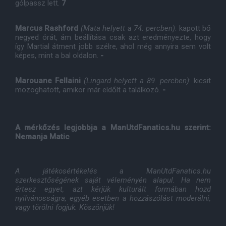
gólpassz lett.
7
Marcus Rashford
(Mata helyett a 74. percben)
: kapott bő
negyed órát, ám beállítása csak azt eredményezte, hogy
így Martial átment jobb szélre, ahol még annyira sem volt
képes, mint a bal oldalon.
-
Marouane Fellaini
(Lingard helyett a 89. percben)
: kicsit
mozoghatott, amikor már eldőlt a találkozó.
-
A mérkőzés legjobbja a ManUtdFanatics.hu szerint:
Nemanja Matic
A játékosértékelés a ManUtdFanatics.hu
szerkesztőségének saját véleményén alapul. Ha nem
értesz egyet, azt kérjük kulturált formában hozd
nyilvánosságra, egyéb esetben a hozzászólást moderálni,
vagy törölni fogjuk. Köszönjük!