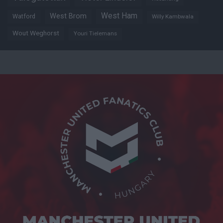
West Ham
West Brom
Watford
Willy Kambwala
Wout Weghorst
Youri Tielemans