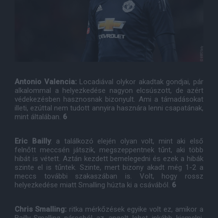
Antonio Valencia:
Locadiával olykor akadtak gondjai, pár
alkalommal a helyezkedése nagyon elcsúszott, de azért
védekezésben hasznosnak bizonyult. Ami a támadásokat
illeti, ezúttal nem tudott annyira hasznára lenni csapatának,
mint általában.
6
Eric Bailly
: a találkozó elején olyan volt, mint aki első
felnőtt meccsén játszik, megszeppentnek tűnt, aki több
hibát is vétett. Aztán kezdett bemelegedni és ezek a hibák
szinte el is tűntek. Szinte, mert bizony akadt még 1-2 a
meccs további szakaszában is. Volt, hogy rossz
helyezkedése miatt Smalling húzta ki a csávából.
6
Chris Smalling:
ritka mérkőzések egyike volt ez, amikor a
Bailly-Smalling párosból az angolt lehet inkább kiemelni.