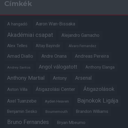
Címkék
Aaron Wan-Bissaka
A hangadó
Akadémiai csapat
Alejandro Garnacho
Alex Telles
Altay Bayindir
Alvaro Fernandez
Amad Diallo
Andre Onana
Andreas Pereira
Angol válogatott
Anthony Elanga
Andrey Santos
Anthony Martial
Arsenal
Antony
Átigazolások
Átigazolási Center
Aston Villa
Bajnokok Ligája
Axel Tuanzebe
Ayden Heaven
Benjamin Sesko
Brandon Williams
Bournemouth
Bruno Fernandes
Bryan Mbeumo