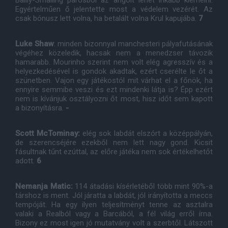
Egyértelműen ő jelentette most a védelem vezérét. Az
csak bónusz lett volna, ha betalált volna Krul kapujába.
7
Luke Shaw
: minden bizonnyal manchesteri pályafutásának
végéhez közeledik, hacsak nem a menedzser távozik
hamarabb. Mourinho szerint nem volt elég agresszív és a
helyezkedésével is gondok akadtak, ezért cserélte le őt a
szünetben. Vajon egy játékostól mit várhat el a főnök, ha
ennyire semmibe veszi és ezt mindenki látja is? Épp ezért
nem is kívánjuk osztályozni őt most, hisz időt sem kapott
a bizonyításra.
-
Scott McTominay:
elég sok labdát elszórt a középpályán,
de szerencséjére ezekből nem lett nagy gond. Kicsit
fásultnak tűnt ezúttal, az előre játéka nem sok értékelhetőt
adott.
6
Nemanja Matic:
114 átadási kísérletéből több mint 90%-a
társhoz is ment. Jól járatta a labdát, jól irányította a meccs
tempóját. Ha egy ilyen teljesítményt tenne az asztalra
valaki a Realból vagy a Barcából, a fél világ erről írna.
Bizony ez most igen jó mutatvány volt a szerbtől. Látszott