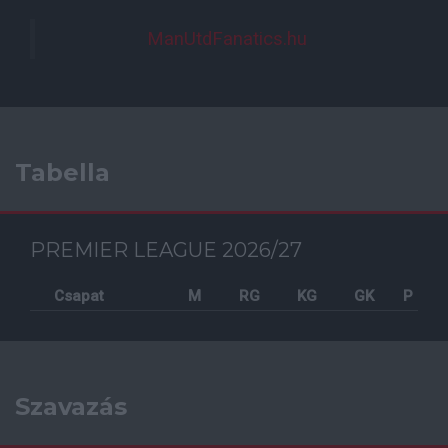
ManUtdFanatics.hu
Tabella
PREMIER LEAGUE 2026/27
Csapat
M
RG
KG
GK
P
Szavazás