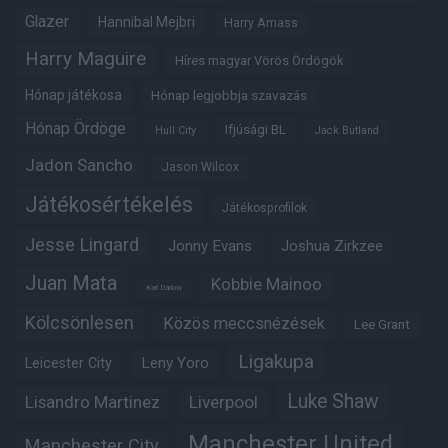
Glazer
Hannibal Mejbri
Harry Amass
Harry Maguire
Híres magyar Vörös Ördögök
Hónap játékosa
Hónap legjobbja szavazás
Hónap Ördöge
Ifjúsági BL
Hull City
Jack Butland
Jadon Sancho
Jason Wilcox
Játékosértékelés
Játékosprofilok
Jesse Lingard
Jonny Evans
Joshua Zirkzee
Juan Mata
Kobbie Mainoo
Karl Darlow
Kölcsönlesen
Közös meccsnézések
Lee Grant
Ligakupa
Leny Yoro
Leicester City
Luke Shaw
Lisandro Martinez
Liverpool
Manchester United
Manchester City