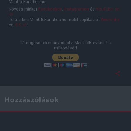
ManUtdFanatics.hu
Kövess minket
Facebookon
,
Instagramon
és
YouTube-on
is!
Töltsd le a ManUtdFanatics.hu mobil applikációt
Androidra
és
iOS-re
!
Támogasd adományoddal a ManUtdFanatics.hu
működését!
Hozzászólások