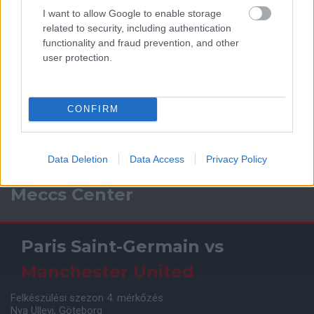
I want to allow Google to enable storage
related to security, including authentication
functionality and fraud prevention, and other
user protection.
CONFIRM
Data Deletion
Data Access
Privacy Policy
Meccs Center
Paris Saint-Germain
vs
Manchester United
Felkészülési szezon 4. mérkőzés
Nya Ullevi, Göteborg