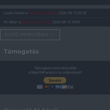
Leeds United
vs
Manchester United
2026-08-12 20:30
AC Milan
vs
Manchester United
2026-08-15 18:00
ELŐZŐ MÉRKŐZÉSEK
Támogatás
Támogasd adományoddal
a ManUtdFanatics.hu működését!