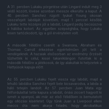
A 31. percben Lukaku pörgetése után Lingard indult meg 3
védő között, lövése azonban messze elkerülte a kaput. A
40. percben Sanchez rúgott lyukat Young okosan
visszafejelt labdáját követően, majd 1 perccel később
Lukaku tette középre jól a labdát, Lingard pedig becsúszva
a hálóba kotort. Az egyetlen szépséghiba, hogy Lukaku
lesen tartózkodott, így a gól érvénytelen volt.
A második félidőre cserélt a Swansea, Abraham és
Thomas Carroll érkezése egyértelműen jót tett a
vendégeknek. A hazaiak elsősorban az eredmény őrzését
tűzhették ki célul, kissé takaréklángon futottak ki a
második félidőre a játékosok, de így alakultak ki helyzetek a
Hattyúsok kapuja előtt.
Az 55. percben Lukaku fejelt vissza egy labdát, majd a
lehulló labdába Sanchez fejelt bele kicsavarodva, a labda a
háló tetején landolt. Az 57. percben Juan Mata egy
félfordulattal tette kapura a labdát, óriási ziccert hagyott ki
ismét a spanyol, aki már az első félidőben is bemutatott
egy ollózási kísérletet. Úgy tűnik Juan a Liverpool elleni
meccs óta nem akarja feladni, hogy akrobatikus