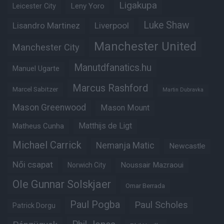
Ligakupa
Leny Yoro
Leicester City
Luke Shaw
Lisandro Martinez
Liverpool
Manchester United
Manchester City
Manutdfanatics.hu
Manuel Ugarte
Marcus Rashford
Marcel Sabitzer
Martin Dubravka
Mason Greenwood
Mason Mount
Matheus Cunha
Matthijs de Ligt
Michael Carrick
Nemanja Matic
Newcastle
Női csapat
Noussair Mazraoui
Norwich City
Ole Gunnar Solskjaer
Omar Berrada
Paul Pogba
Paul Scholes
Patrick Dorgu