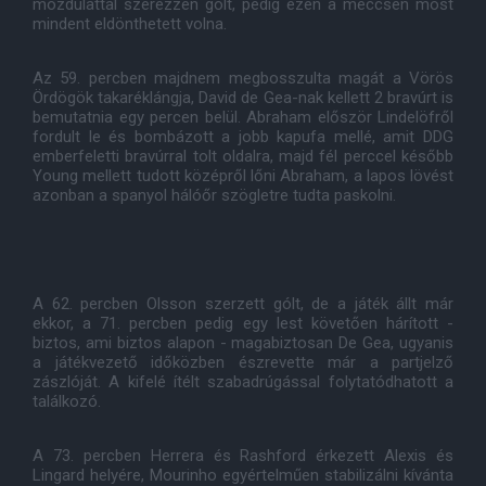
mozdulattal szerezzen gólt, pedig ezen a meccsen most
mindent eldönthetett volna.
Az 59. percben majdnem megbosszulta magát a Vörös
Ördögök takaréklángja, David de Gea-nak kellett 2 bravúrt is
bemutatnia egy percen belül. Abraham először Lindelöfről
fordult le és bombázott a jobb kapufa mellé, amit DDG
emberfeletti bravúrral tolt oldalra, majd fél perccel később
Young mellett tudott középről lőni Abraham, a lapos lövést
azonban a spanyol hálóőr szögletre tudta paskolni.
A 62. percben Olsson szerzett gólt, de a játék állt már
ekkor, a 71. percben pedig egy lest követően hárított -
biztos, ami biztos alapon - magabiztosan De Gea, ugyanis
a játékvezető időközben észrevette már a partjelző
zászlóját. A kifelé ítélt szabadrúgással folytatódhatott a
találkozó.
A 73. percben Herrera és Rashford érkezett Alexis és
Lingard helyére, Mourinho egyértelműen stabilizálni kívánta