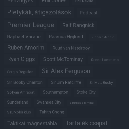
Phil Jones
Pénzügyek
Phil Neville
Pletykák, átigazolások
Podcast
Premier League
Ralf Rangnick
Raphaël Varane
Rasmus Højlund
Richard Arnold
Ruben Amorim
Ruud van Nistelrooy
Ryan Giggs
Scott McTominay
Senne Lammens
Sir Alex Ferguson
Sergio Reguilon
Sir Bobby Charlton
Sir Jim Ratcliffe
Sir Matt Busby
Southampton
Stoke City
Sofyan Amrabat
Sunderland
Swansea City
Szurkoló szemmel
Tahith Chong
Szurkolói klub
Tartalék csapat
Taktikai mágnestábla