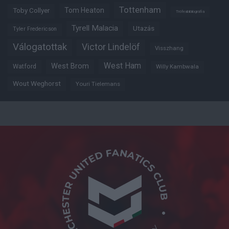
Tottenham
Tom Heaton
Toby Collyer
Trófeabibliográfia
Tyrell Malacia
Utazás
Tyler Fredericson
Válogatottak
Victor Lindelöf
Visszhang
West Ham
West Brom
Watford
Willy Kambwala
Wout Weghorst
Youri Tielemans