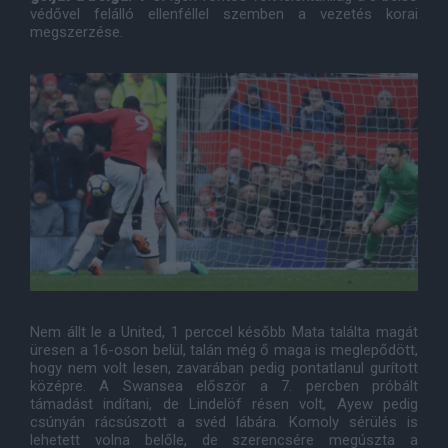
védővel felálló ellenféllel szemben a vezetés korai
megszerzése.
Nem állt le a United, 1 perccel később Mata találta magát
üresen a 16-oson belül, talán még ő maga is meglepődött,
hogy nem volt lesen, zavarában pedig pontatlanul gurított
középre. A Swansea először a 7. percben próbált
támadást indítani, de Lindelöf résen volt, Ayew pedig
csúnyán rácsúszott a svéd lábára. Komoly sérülés is
lehetett volna belőle, de szerencsére megúszta a