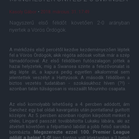
Kasoly Gábor
•
2018. március. 31. 17:49
Nagyszerű első félidőt követően 2-0 arányban
nyertek a Vörös Ördögök.
A mérkőzés első percétől kezdve kezdeményezően léptek
fel a Vörös Ördögök, akik régóta adósak voltak már a szép
támadófocival. Az első félidőben futószalagon jöttek a
hazai helyzetek, míg a Swansea szinte a felezővonalat is
alig lépte át, a kapura pedig egyetlen alkalommal sem
jelentettek veszélyt a Hattyúsok. A második félidőben a
biztos vezetés tudatában - szokásukhoz híven (?!) -
azonban talán túlságosan is visszaállt Mourinho csapata.
Az első komolyabb lehetőség a 4. percben adódott, ám
Sanchez egy bal oldali kavargatás után pontatlanul gurított
középre. Az 5. percben azonban rögtön kárpótolt minket a
chilei, Lingard passzát továbbította Lukaku lábára, aki az
átvételt követően a felpattanó labdát a jobb felső sarokba
bombázta.
Megszerezte ezzel 100. Premier League
gólját a belga! 1-0!
Igen fontos volt lélektanilag a 3 belső