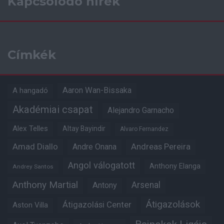
Kapcsolódó hírek
Címkék
Aaron Wan-Bissaka
A hangadó
Akadémiai csapat
Alejandro Garnacho
Alex Telles
Altay Bayindir
Alvaro Fernandez
Amad Diallo
Andre Onana
Andreas Pereira
Angol válogatott
Anthony Elanga
Andrey Santos
Anthony Martial
Arsenal
Antony
Átigazolások
Átigazolási Center
Aston Villa