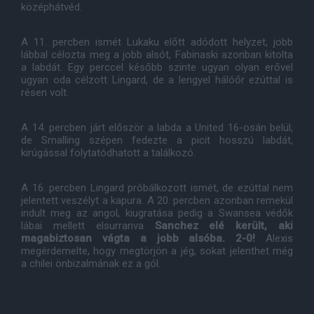
középhátvéd.
A 11. percben ismét Lukaku előtt adódott helyzet, jobb
lábbal célozta meg a jobb alsót, Fabinaski azonban kitolta
a labdát. Egy perccel később szinte ugyan olyan erővel
ugyan oda célzott Lingard, de a lengyel hálóőr ezúttal is
résen volt.
A 14. percben járt először a labda a United 16-osán belül,
de Smalling szépen fedezte a picit hosszú labdát,
kirúgással folytatódhatott a találkozó.
A 16. percben Lingard próbálkozott ismét, de ezúttal nem
jelentett veszélyt a kapura. A 20. percben azonban remekül
indult meg az angol, kiugratása pedig a Swansea védők
lábai mellett elsurranva
Sanchez elé került, aki
magabiztosan vágta a jobb alsóba. 2-0!
Alexis
megérdemelte, hogy megtörjön a jég, sokat jelenthet még
a chilei önbizalmának ez a gól.