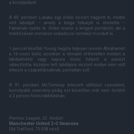
a középpályát.
A 80. percben Lukaku egy óriási ziccert hagyott ki, mellre
vett labdáját – amely a belga felkarját is érintette –
Fabianski nyelte le. Óriási bravúr a lengyel portástól, aki a
mérkőzésen immáron sokadszor remekül mozdult ki.
1 perccel később Young hagyta teljesen üresen Abrahamet
a 16-oson belül, azonban a támadó érthetetlen módon a
labdaátvétel vagy kapura lövés helyett a passzt
választotta, középre tett labdájára viszont esélye sem volt
érkezni a csapattársaknak, pontatlan volt.
A 91. percben McTominay érkezett időhúzó csereként,
komolyabb esemény pedig ezt követően már nem történt
a 2 perces hosszabbításban.
Premier League, 32. forduló
Manchester United 2-0 Swansea
Old Trafford, 75 038 néző