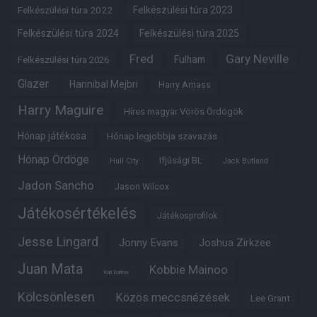
Felkészülési túra 2022
Felkészülési túra 2023
Felkészülési túra 2024
Felkészülési túra 2025
Fred
Gary Neville
Fulham
Felkészülési túra 2026
Glazer
Hannibal Mejbri
Harry Amass
Harry Maguire
Híres magyar Vörös Ördögök
Hónap játékosa
Hónap legjobbja szavazás
Hónap Ördöge
Ifjúsági BL
Hull City
Jack Butland
Jadon Sancho
Jason Wilcox
Játékosértékelés
Játékosprofilok
Jesse Lingard
Jonny Evans
Joshua Zirkzee
Juan Mata
Kobbie Mainoo
Karl Darlow
Kölcsönlesen
Közös meccsnézések
Lee Grant