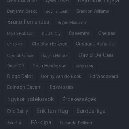
Bajnokok Ligája
Axel Tuanzebe
Ayden Heaven
Benjamin Sesko
Brandon Williams
Bournemouth
Bruno Fernandes
Bryan Mbeumo
Casemiro
Chelsea
Bryan Robson
Cardiff City
Christian Eriksen
Cristiano Ronaldo
Chido Obi
David De Gea
Crystal Palace
Darren Fletcher
Dean Henderson
David Gill
Diego Leon
Diogo Dalot
Donny van de Beek
Ed Woodward
Edinson Cavani
Edzői stáb
Egykori játékosok
Érdekességek
Erik ten Hag
Európa-liga
Eric Bailly
FA-kupa
Everton
Facundo Pellistri