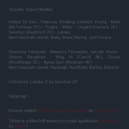
Vezette: Robert Madley
United: De Gea - Valencia, Smalling, Lindelöf, Young - Mata
(McTominay 91') - Pogba - Matic - Lingard (Herrera 76') -
Sanchez (Rashford 76') - Lukaku
Nem használt cserék: Bailly, Shaw, Martial, Joel Pereira
Swansea: Fabianski - Mawson, Fernandez, van der Hoorn -
Olsson, Naughton - King, Ki (Carroll 46'), Clucas
(Routhledge 56') - Ayew, Dyer (Abraham 46')
Nem használt cserék: Narsingh, Nordfeldt, Bartley, Roberts
Gólszerző: Lukaku 5' és Sanchez 20'
Sárga lap: -
Kövess minket
Facebookon
,
Instagramon
és
YouTube-on
is!
Töltsd le a ManUtdFanatics.hu mobil applikációt
Androidra
és
iOS-re
!