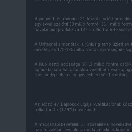
A január 1. és március 31. között tartó harmadik
egy évvel ezelőtti 30 millió fontról 36.1 millió fo
növekedést produkálva 137.5 millió fontot kasszír
A Unitednél elmondták, a júniusig tartó üzleti év 
bevételi, és 175-185 millió fontos nyereséghez ka
A klub nettó adóssága 301,3 millió fontra csökk
tapasztalható változásokra vezethető vissza, ugy
font, addig ebben a negyedévben már 1.4 dollárt.
Az előző évi Bajnokok Ligája kvalifikációnak kö
millió fonttal (12.9%) növekedett.
A meccsnapi bevételek 6.1 százalékkal növekedve 31
az időszakban lévő plusz mérkőzéseknek köszönh