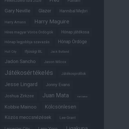
Fred
Fulham
Felkészülési túra 2026
Gary Neville
Glazer
Hannibal Mejbri
Harry Maguire
Harry Amass
Hónap játékosa
Híres magyar Vörös Ördögök
Hónap Ördöge
Hónap legjobbja szavazás
Ifjúsági BL
Hull City
Jack Butland
Jadon Sancho
Jason Wilcox
Játékosértékelés
Játékosprofilok
Jesse Lingard
Jonny Evans
Juan Mata
Joshua Zirkzee
Karl Darlow
Kölcsönlesen
Kobbie Mainoo
Közös meccsnézések
Lee Grant
Ligakupa
Leny Yoro
Leicester City