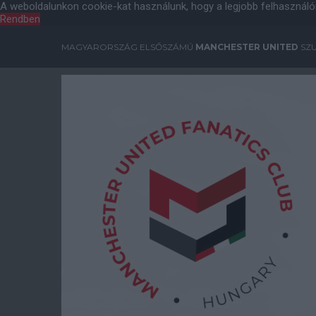
A weboldalunkon cookie-kat használunk, hogy a legjobb felhasználó
Rendben
MAGYARORSZÁG ELSŐSZÁMÚ
MANCHESTER UNITED
SZU