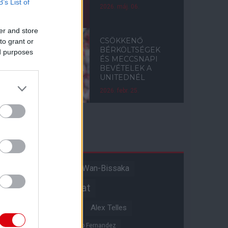
B’s List of
2026. máj. 06.
er and store
CSÖKKENŐ
to grant or
BÉRKÖLTSÉGEK
ed purposes
ÉS MECCSNAPI
BEVÉTELEK A
UNITEDNÉL
2026. febr. 25.
Címkék
Aaron Wan-Bissaka
A hangadó
Akadémiai csapat
Alejandro Garnacho
Alex Telles
Altay Bayindir
Alvaro Fernandez