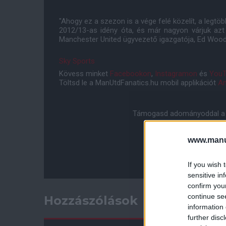
"Ahogy ez a szezon is a vége felé közelít, a legtö
2012/13-as idény óta, és már nagyon várjuk az
Manchester United ügyvezető igazgatója, Ed Woo
Sky Sports
Kövess minket
Facebookon
,
Instagramon
és
YouT
Töltsd le a ManUtdFanatics.hu mobil applikációt
An
Támogasd adományoddal a 
www.manut
If you wish 
sensitive in
confirm you
continue se
Hozzászólások
information 
further disc