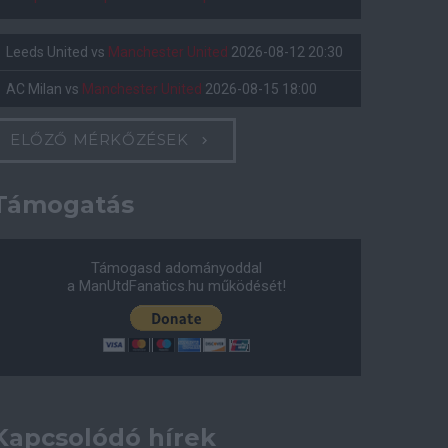
Leeds United
vs
Manchester United
2026-08-12 20:30
AC Milan
vs
Manchester United
2026-08-15 18:00
ELŐZŐ MÉRKŐZÉSEK
Támogatás
Támogasd adományoddal
a ManUtdFanatics.hu működését!
Kapcsolódó hírek