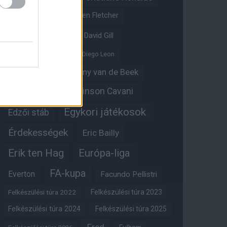
Crystal Palace
Darren Fletcher
David De Gea
David Gill
Dean Henderson
Diego Leon
Diogo Dalot
Donny van de Beek
Edinson Cavani
Ed Woodward
Egykori játékosok
Edzői stáb
Érdekességek
Eric Bailly
Erik ten Hag
Európa-liga
FA-kupa
Everton
Facundo Pellistri
Felkészülési túra 2022
Felkészülési túra 2023
Felkészülési túra 2024
Felkészülési túra 2025