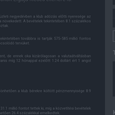
 üzleti negyedévben a klub adózás előtti nyeresége az
ntra növekedett. A bevételek tekintetében 8.1 százalékos
oztak.
tekintetében továbbra is tartják 575-585 millió fontos
pcsolódó tervüket.
ent, de ennek oka kizárólagosan a valutaátváltásban
anis míg 12 hónappal ezelőtt 1.24 dollárt ért 1 angol
szönhetően a klub bérekre költött pénzmennyisége 8.9
.1 millió fontot tettek ki, míg a közvetítési bevételek
etően 26.4 százalékkal emelkedtek.