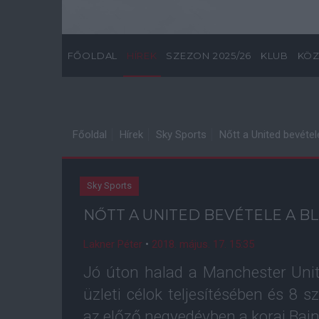
FŐOLDAL
HÍREK
SZEZON 2025/26
KLUB
KÖZ
Főoldal
Hírek
Sky Sports
Nőtt a United bevétel
Sky Sports
NŐTT A UNITED BEVÉTELE A BL
Lakner Péter
•
2018. május. 17. 15:35
Jó úton halad a Manchester Uni
üzleti célok teljesítésében és 8 
az előző negyedévben a korai Bajno