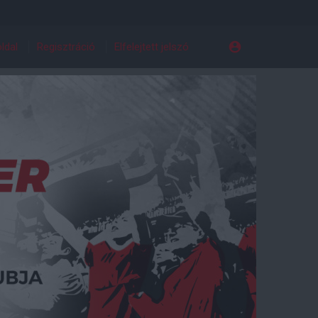
ldal
Regisztráció
Elfelejtett jelszó