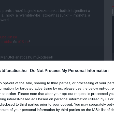
bb pontot hozó bajnoki szezonunkat tudtuk teljesíteni a
t is, hogy a Wembley-be látogathassunk" - mondta a
dward.
ube-on is!
droidra
és
iOS-re
!
ManUtdFanatics.hu működését!
dfanatics.hu -
Do Not Process My Personal Information
to opt-out of the sale, sharing to third parties, or processing of your per
formation for targeted advertising by us, please use the below opt-out s
r selection. Please note that after your opt-out request is processed y
eing interest-based ads based on personal information utilized by us or
disclosed to third parties prior to your opt-out. You may separately opt-
losure of your personal information by third parties on the IAB’s list of