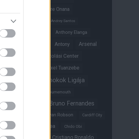
Amad Diallo
Andre Onana
Andreas Pereira
Andrey Santos
Angol válogatott
Anthony Elanga
Anthony Martial
Arsenal
Antony
Átigazolási Center
Aston Villa
Átigazolások
Axel Tuanzebe
Bajnokok Ligája
Ayden Heaven
Benjamin Sesko
Bournemouth
Bruno Fernandes
Brandon Williams
Bryan Mbeumo
Bryan Robson
Cardiff City
Casemiro
Chelsea
Chido Obi
Christian Eriksen
Cristiano Ronaldo