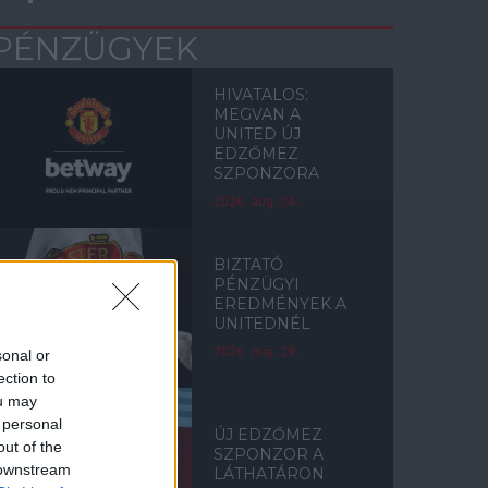
PÉNZÜGYEK
HIVATALOS:
MEGVAN A
UNITED ÚJ
EDZŐMEZ
SZPONZORA
2026. aug. 04.
BIZTATÓ
PÉNZÜGYI
EREDMÉNYEK A
UNITEDNÉL
2026. máj. 29.
sonal or
ection to
ou may
 personal
ÚJ EDZŐMEZ
out of the
SZPONZOR A
 downstream
LÁTHATÁRON