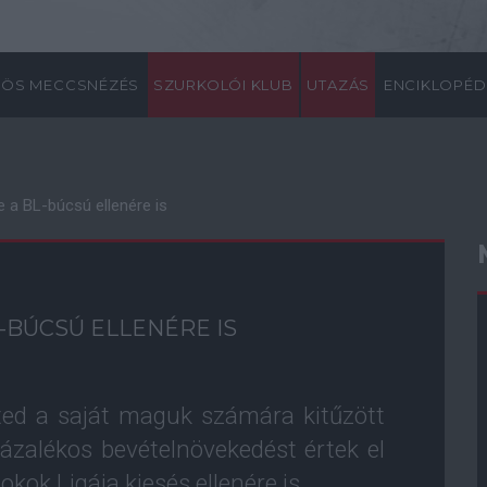
ÖS MECCSNÉZÉS
SZURKOLÓI KLUB
UTAZÁS
ENCIKLOPÉD
e a BL-búcsú ellenére is
-BÚCSÚ ELLENÉRE IS
ted a saját maguk számára kitűzött
százalékos bevételnövekedést értek el
kok Ligája kiesés ellenére is.