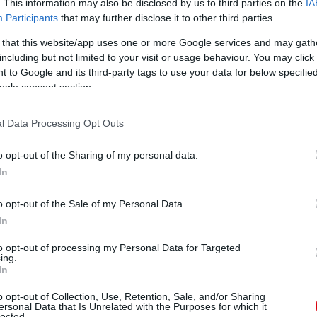
. This information may also be disclosed by us to third parties on the
IA
Participants
that may further disclose it to other third parties.
 that this website/app uses one or more Google services and may gath
including but not limited to your visit or usage behaviour. You may click 
 to Google and its third-party tags to use your data for below specifi
ogle consent section.
l Data Processing Opt Outs
o opt-out of the Sharing of my personal data.
In
o opt-out of the Sale of my Personal Data.
In
to opt-out of processing my Personal Data for Targeted
ing.
In
o opt-out of Collection, Use, Retention, Sale, and/or Sharing
ersonal Data that Is Unrelated with the Purposes for which it
lected.