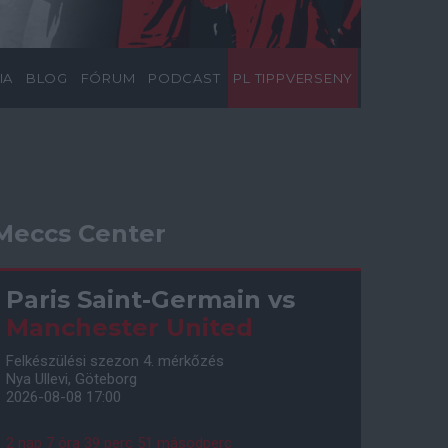
IA
BLOG
FÓRUM
PODCAST
PL TIPPVERSENY
Meccs Center
Paris Saint-Germain
vs
Manchester United
Felkészülési szezon 4. mérkőzés
Nya Ullevi, Göteborg
2026-08-08 17:00
2 nap 7 óra 39 perc 50 másodperc