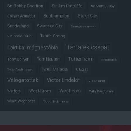
Sir Bobby Charlton
Sir Jim Ratcliffe
Sir Matt Busby
Southampton
Stoke City
Sofyan Amrabat
Sunderland
Swansea City
Szurkoló szemmel
Tahith Chong
Szurkolói klub
Tartalék csapat
Taktikai mágnestábla
Tottenham
Tom Heaton
Toby Collyer
Trófeabibliográfia
Tyrell Malacia
Utazás
Tyler Fredericson
Válogatottak
Victor Lindelöf
Visszhang
West Ham
West Brom
Watford
Willy Kambwala
Wout Weghorst
Youri Tielemans