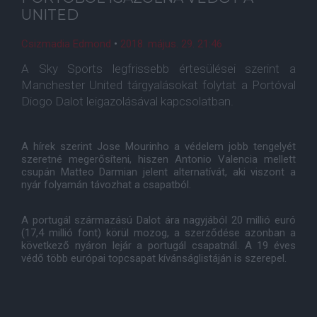
UNITED
Csizmadia Edmond
•
2018. május. 29. 21:46
A Sky Sports legfrissebb értesülései szerint a
Manchester United tárgyalásokat folytat a Portóval
Diogo Dalot leigazolásával kapcsolatban.
A hírek szerint Jose Mourinho a védelem jobb tengelyét
szeretné megerősíteni, hiszen Antonio Valencia mellett
csupán Matteo Darmian jelent alternatívát, aki viszont a
nyár folyamán távozhat a csapatból.
A portugál származású Dalot ára nagyjából 20 millió euró
(17,4 millió font) körül mozog, a szerződése azonban a
következő nyáron lejár a portugál csapatnál. A 19 éves
védő több európai topcsapat kívánságlistáján is szerepel.