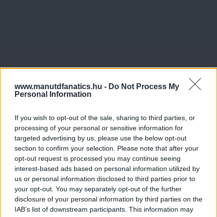
Meccs Center
www.manutdfanatics.hu -
Do Not Process My
Personal Information
Leeds United
vs
Manchester
If you wish to opt-out of the sale, sharing to third parties, or
United
processing of your personal or sensitive information for
targeted advertising by us, please use the below opt-out
Felkészülési szezon 5. mérkőzés
section to confirm your selection. Please note that after your
Croke Park, Dublin
opt-out request is processed you may continue seeing
2026-08-12 20:30
interest-based ads based on personal information utilized by
us or personal information disclosed to third parties prior to
2 nap 9 óra 41 perc 54 másodperc
your opt-out. You may separately opt-out of the further
disclosure of your personal information by third parties on the
IAB’s list of downstream participants. This information may
AC Milan
vs
Manchester United
2026-08-15 18:00