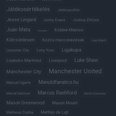
Játékosértékelés
Játékosprofilok
Jesse Lingard
Jonny Evans
Joshua Zirkzee
Juan Mata
Kobbie Mainoo
Karl Darlow
Kölcsönlesen
Közös meccsnézések
Lee Grant
Ligakupa
Leny Yoro
Leicester City
Luke Shaw
Lisandro Martinez
Liverpool
Manchester United
Manchester City
Manutdfanatics.hu
Manuel Ugarte
Marcus Rashford
Marcel Sabitzer
Martin Dubravka
Mason Greenwood
Mason Mount
Matthijs de Ligt
Matheus Cunha