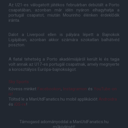
Az U21-es válogatott játékos februárban debütált a Porto
csapatában, azonban már idén nyáron elhagyhatja a
portugál csapatot, miután Mourinho élénken érdeklődik
iránta.
Dalot a Liverpool ellen is pályára lépett a Bajnokok
Ligájában, azonban akkor számára szokatlan balhátvéd
poszton.
A fiatal tehetség a Porto akadémiájáról került ki és tagja
volt annak az U17-es portugál csapatnak, amely megnyerte
a korosztályos Európa-bajnokságot.
Sky Sports
Kövess minket
Facebookon
,
Instagramon
és
YouTube-on
is!
Töltsd le a ManUtdFanatics.hu mobil applikációt
Androidra
és
iOS-re
!
Támogasd adományoddal a ManUtdFanatics.hu
működését!