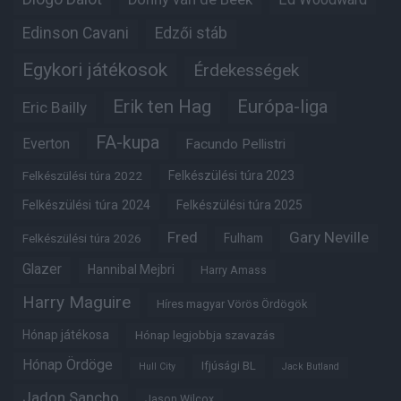
Edinson Cavani
Edzői stáb
Egykori játékosok
Érdekességek
Erik ten Hag
Európa-liga
Eric Bailly
FA-kupa
Everton
Facundo Pellistri
Felkészülési túra 2022
Felkészülési túra 2023
Felkészülési túra 2024
Felkészülési túra 2025
Fred
Gary Neville
Felkészülési túra 2026
Fulham
Glazer
Hannibal Mejbri
Harry Amass
Harry Maguire
Híres magyar Vörös Ördögök
Hónap játékosa
Hónap legjobbja szavazás
Hónap Ördöge
Ifjúsági BL
Hull City
Jack Butland
Jadon Sancho
Jason Wilcox