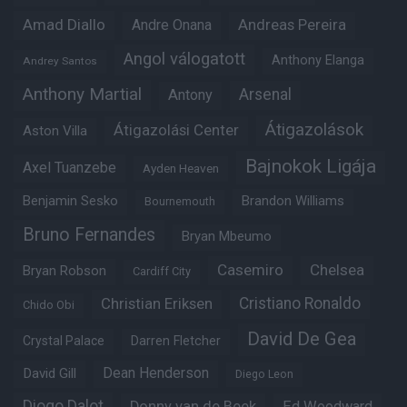
Amad Diallo
Andre Onana
Andreas Pereira
Angol válogatott
Anthony Elanga
Andrey Santos
Anthony Martial
Arsenal
Antony
Átigazolások
Átigazolási Center
Aston Villa
Bajnokok Ligája
Axel Tuanzebe
Ayden Heaven
Benjamin Sesko
Brandon Williams
Bournemouth
Bruno Fernandes
Bryan Mbeumo
Casemiro
Chelsea
Bryan Robson
Cardiff City
Christian Eriksen
Cristiano Ronaldo
Chido Obi
David De Gea
Crystal Palace
Darren Fletcher
Dean Henderson
David Gill
Diego Leon
Diogo Dalot
Donny van de Beek
Ed Woodward