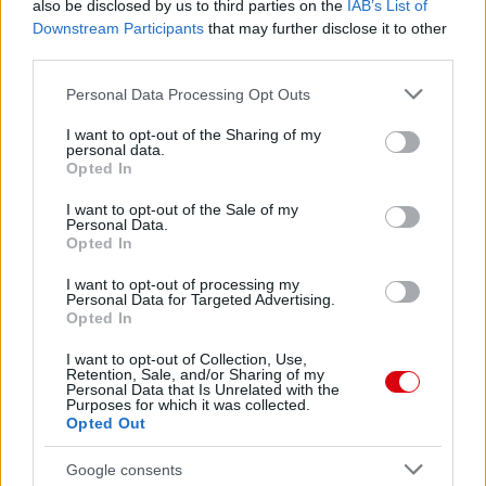
also be disclosed by us to third parties on the
IAB’s List of
Downstream Participants
that may further disclose it to other
ELŐZŐ MÉRKŐZÉSEK
third parties.
Please note that this website/app uses one or more Google
Personal Data Processing Opt Outs
services and may gather and store information including but
Támogatás
not limited to your visit or usage behaviour. You may click to
I want to opt-out of the Sharing of my
personal data.
grant or deny consent to Google and its third-party tags to
Opted In
use your data for below specified purposes in below Google
Támogasd adományoddal
consent section.
I want to opt-out of the Sale of my
a ManUtdFanatics.hu működését!
Personal Data.
Opted In
I want to opt-out of processing my
Personal Data for Targeted Advertising.
Opted In
I want to opt-out of Collection, Use,
Retention, Sale, and/or Sharing of my
Kapcsolódó hírek
Personal Data that Is Unrelated with the
Purposes for which it was collected.
Opted Out
PLETYKÁK, ÁTIGAZOLÁSOK
Google consents