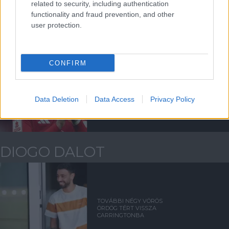
related to security, including authentication
functionality and fraud prevention, and other
user protection.
CONFIRM
FERNANDES NEM AKAR
SZAÚD-ARÁBIÁBA IGAZOLNI
Data Deletion
Data Access
Privacy Policy
DIOGO DALOT
TOVÁBBI NÉGY VÖRÖS
ÖRDÖG TÉRT VISSZA
CARRINGTONBA