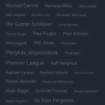
Michael Carrick
Nemanja Matic
Newcastle
Női csapat
Noussair Mazraoui
Norwich City
Ole Gunnar Solskjaer
Omar Berrada
Paul Pogba
Paul Scholes
Patrick Dorgu
Phil Jones
Pénzügyek
Phil Neville
Pletykák, átigazolások
Podcast
Premier League
Ralf Rangnick
Raphaël Varane
Rasmus Højlund
Richard Arnold
Ruben Amorim
Ruud van Nistelrooy
Ryan Giggs
Scott McTominay
Senne Lammens
Sir Alex Ferguson
Sergio Reguilon