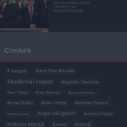
SIR DAVE BRAILSFORD
TÁVOZOTT AZ
IGAZGATÓSÁGBÓL
Címkék
Aaron Wan-Bissaka
A hangadó
Akadémiai csapat
Alejandro Garnacho
Alex Telles
Altay Bayindir
Alvaro Fernandez
Amad Diallo
Andre Onana
Andreas Pereira
Angol válogatott
Anthony Elanga
Andrey Santos
Anthony Martial
Arsenal
Antony