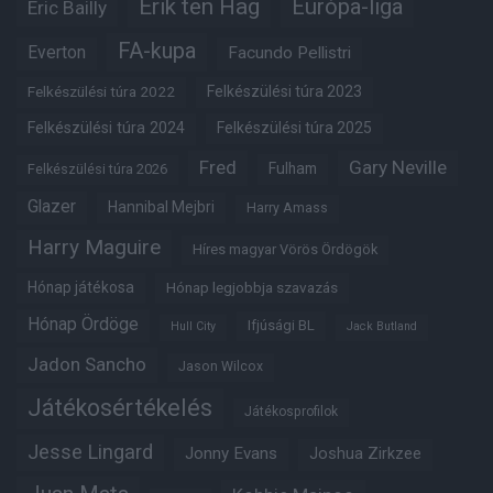
Erik ten Hag
Európa-liga
Eric Bailly
FA-kupa
Everton
Facundo Pellistri
Felkészülési túra 2022
Felkészülési túra 2023
Felkészülési túra 2024
Felkészülési túra 2025
Fred
Gary Neville
Fulham
Felkészülési túra 2026
Glazer
Hannibal Mejbri
Harry Amass
Harry Maguire
Híres magyar Vörös Ördögök
Hónap játékosa
Hónap legjobbja szavazás
Hónap Ördöge
Ifjúsági BL
Hull City
Jack Butland
Jadon Sancho
Jason Wilcox
Játékosértékelés
Játékosprofilok
Jesse Lingard
Jonny Evans
Joshua Zirkzee