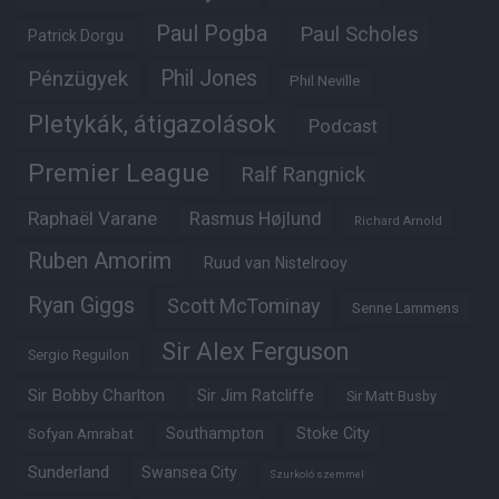
Paul Pogba
Paul Scholes
Patrick Dorgu
Phil Jones
Pénzügyek
Phil Neville
Pletykák, átigazolások
Podcast
Premier League
Ralf Rangnick
Raphaël Varane
Rasmus Højlund
Richard Arnold
Ruben Amorim
Ruud van Nistelrooy
Ryan Giggs
Scott McTominay
Senne Lammens
Sir Alex Ferguson
Sergio Reguilon
Sir Bobby Charlton
Sir Jim Ratcliffe
Sir Matt Busby
Southampton
Stoke City
Sofyan Amrabat
Sunderland
Swansea City
Szurkoló szemmel