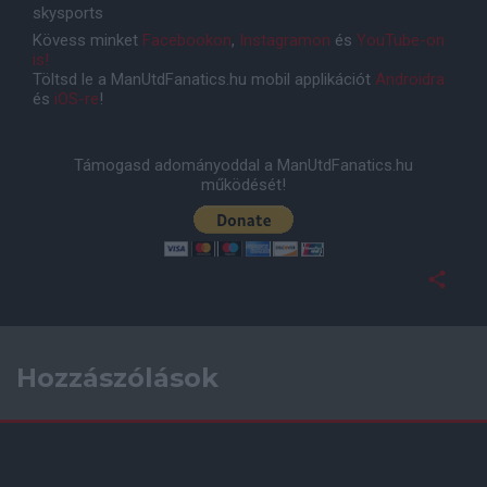
skysports
Kövess minket
Facebookon
,
Instagramon
és
YouTube-on
is!
Töltsd le a ManUtdFanatics.hu mobil applikációt
Androidra
és
iOS-re
!
Támogasd adományoddal a ManUtdFanatics.hu
működését!
Hozzászólások