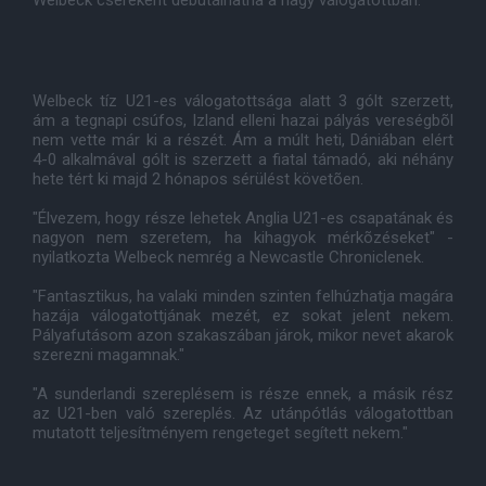
Welbeck csereként debütálhatna a nagy válogatottban.
Welbeck tíz U21-es válogatottsága alatt 3 gólt szerzett,
ám a tegnapi csúfos, Izland elleni hazai pályás vereségbõl
nem vette már ki a részét. Ám a múlt heti, Dániában elért
4-0 alkalmával gólt is szerzett a fiatal támadó, aki néhány
hete tért ki majd 2 hónapos sérülést követõen.
"Élvezem, hogy része lehetek Anglia U21-es csapatának és
nagyon nem szeretem, ha kihagyok mérkõzéseket" -
nyilatkozta Welbeck nemrég a Newcastle Chroniclenek.
"Fantasztikus, ha valaki minden szinten felhúzhatja magára
hazája válogatottjának mezét, ez sokat jelent nekem.
Pályafutásom azon szakaszában járok, mikor nevet akarok
szerezni magamnak."
"A sunderlandi szereplésem is része ennek, a másik rész
az U21-ben való szereplés. Az utánpótlás válogatottban
mutatott teljesítményem rengeteget segített nekem."