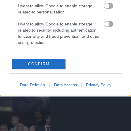
I want to allow Google to enable storage
related to personalization.
I want to allow Google to enable storage
related to security, including authentication
Kapcsolódó hírek
functionality and fraud prevention, and other
user protection.
MANCHESTER UNITED
CONFIRM
CARRICKET FOGJA AJÁNLANI
Data Deletion
Data Access
Privacy Policy
A VEZETŐSÉG RATCLIFFE-
NEK