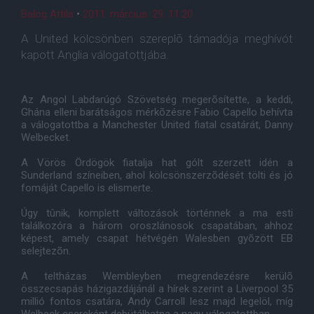
Balog Attila
•
2011. március. 29. 11:20
A United kölcsönben szereplõ támadója meghívót
kapott Anglia válogatottjába.
Az Angol Labdarúgó Szövetség megerõsítette, a keddi,
Ghána elleni barátságos mérkõzésre Fabio Capello behívta
a válogatottba a Manchester United fiatal csatárát, Danny
Welbecket.
A Vörös Ördögök fiatalja hat gólt szerzett idén a
Sunderland színeiben, ahol kölcsönszerzõdését tölti és jó
fomáját Capello is elismerte.
Úgy tûnik, komplett változások történnek a ma esti
találkozóra a három oroszlánosok csapatában, ahhoz
képest, amely csapat hétvégén Walesben gyõzött EB
selejtezõn.
A teltházas Wembleyben megrendezésre kerülõ
összecsapás házigazdájánál a hírek szerint a Liverpool 35
millió fontos csatára, Andy Carroll lesz majd legelöl, míg