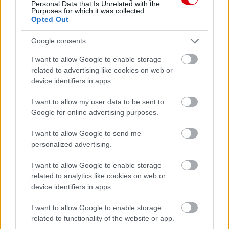
Personal Data that Is Unrelated with the
Purposes for which it was collected.
Felkészülési szezon 4. mérkőzés
Opted Out
Nya Ullevi, Göteborg
2026-08-08 17:00
Google consents
1 nap 17 óra 10 perc 37 másodperc
I want to allow Google to enable storage
related to advertising like cookies on web or
device identifiers in apps.
Leeds United
vs
Manchester United
2026-08-12 20:30
I want to allow my user data to be sent to
AC Milan
vs
Manchester United
2026-08-15 18:00
Google for online advertising purposes.
ELŐZŐ MÉRKŐZÉSEK
I want to allow Google to send me
personalized advertising.
Támogatás
I want to allow Google to enable storage
related to analytics like cookies on web or
device identifiers in apps.
Támogasd adományoddal
I want to allow Google to enable storage
a ManUtdFanatics.hu működését!
related to functionality of the website or app.