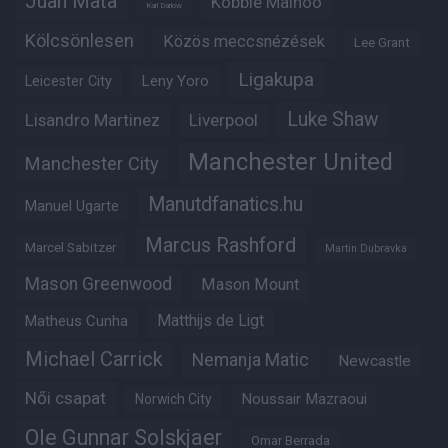
Juan Mata
Kobbie Mainoo
Karl Darlow
Kölcsönlesen
Közös meccsnézések
Lee Grant
Ligakupa
Leny Yoro
Leicester City
Luke Shaw
Lisandro Martinez
Liverpool
Manchester United
Manchester City
Manutdfanatics.hu
Manuel Ugarte
Marcus Rashford
Marcel Sabitzer
Martin Dubravka
Mason Greenwood
Mason Mount
Matheus Cunha
Matthijs de Ligt
Michael Carrick
Nemanja Matic
Newcastle
Női csapat
Noussair Mazraoui
Norwich City
Ole Gunnar Solskjaer
Omar Berrada