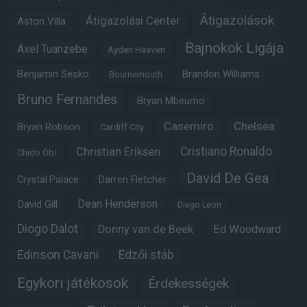
Átigazolások
Átigazolási Center
Aston Villa
Bajnokok Ligája
Axel Tuanzebe
Ayden Heaven
Benjamin Sesko
Brandon Williams
Bournemouth
Bruno Fernandes
Bryan Mbeumo
Casemiro
Chelsea
Bryan Robson
Cardiff City
Christian Eriksen
Cristiano Ronaldo
Chido Obi
David De Gea
Crystal Palace
Darren Fletcher
Dean Henderson
David Gill
Diego Leon
Diogo Dalot
Donny van de Beek
Ed Woodward
Edinson Cavani
Edzői stáb
Egykori játékosok
Érdekességek