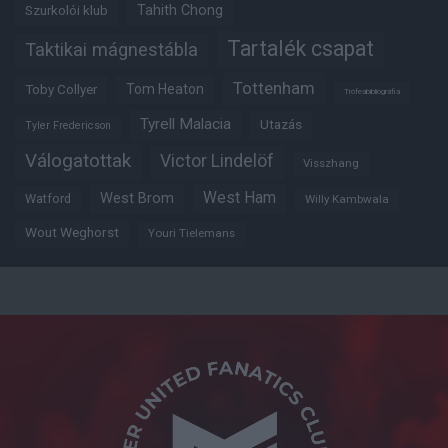
Tahith Chong
Szurkolói klub
Tartalék csapat
Taktikai mágnestábla
Tottenham
Tom Heaton
Toby Collyer
Trófeabibliográfia
Tyrell Malacia
Utazás
Tyler Fredericson
Válogatottak
Victor Lindelöf
Visszhang
West Ham
West Brom
Watford
Willy Kambwala
Wout Weghorst
Youri Tielemans