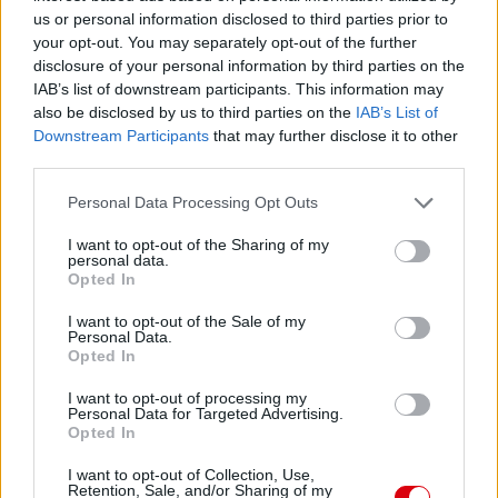
us or personal information disclosed to third parties prior to
your opt-out. You may separately opt-out of the further
disclosure of your personal information by third parties on the
IAB’s list of downstream participants. This information may
also be disclosed by us to third parties on the
IAB’s List of
Downstream Participants
that may further disclose it to other
third parties.
Please note that this website/app uses one or more Google
Personal Data Processing Opt Outs
services and may gather and store information including but
not limited to your visit or usage behaviour. You may click to
I want to opt-out of the Sharing of my
personal data.
grant or deny consent to Google and its third-party tags to
Opted In
use your data for below specified purposes in below Google
consent section.
I want to opt-out of the Sale of my
Personal Data.
Opted In
Meccs Center
I want to opt-out of processing my
Personal Data for Targeted Advertising.
Opted In
Paris Saint-Germain
vs
I want to opt-out of Collection, Use,
Manchester United
Retention, Sale, and/or Sharing of my