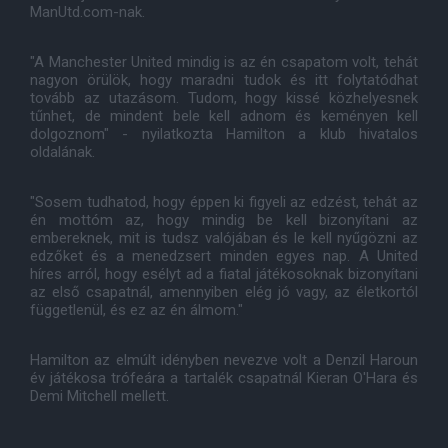
ManUtd.com-nak.
"A Manchester United mindig is az én csapatom volt, tehát
nagyon örülök, hogy maradni tudok és itt folytatódhat
tovább az utazásom. Tudom, hogy kissé közhelyesnek
tűnhet, de mindent bele kell adnom és keményen kell
dolgoznom" - nyilatkozta Hamilton a klub hivatalos
oldalának.
"Sosem tudhatod, hogy éppen ki figyeli az edzést, tehát az
én mottóm az, hogy mindig be kell bizonyítani az
embereknek, mit is tudsz valójában és le kell nyűgözni az
edzőket és a menedzsert minden egyes nap. A United
híres arról, hogy esélyt ad a fiatal játékosoknak bizonyítani
az első csapatnál, amennyiben elég jó vagy, az életkortól
függetlenül, és ez az én álmom."
Hamilton az elmúlt idényben nevezve volt a Denzil Haroun
év játékosa trófeára a tartalék csapatnál Kieran O'Hara és
Demi Mitchell mellett.