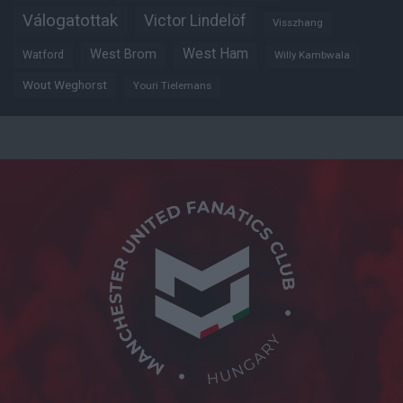
Válogatottak
Victor Lindelöf
Visszhang
West Ham
West Brom
Watford
Willy Kambwala
Wout Weghorst
Youri Tielemans