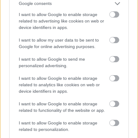
Nya Ullevi, Göteborg
Google consents
2026-08-08 17:00
I want to allow Google to enable storage
related to advertising like cookies on web or
0 nap 17 óra 38 perc 57 másodperc
device identifiers in apps.
Leeds United
vs
Manchester United
2026-08-12 20:30
I want to allow my user data to be sent to
Google for online advertising purposes.
AC Milan
vs
Manchester United
2026-08-15 18:00
I want to allow Google to send me
ELŐZŐ MÉRKŐZÉSEK
personalized advertising.
I want to allow Google to enable storage
related to analytics like cookies on web or
Támogatás
device identifiers in apps.
I want to allow Google to enable storage
Támogasd adományoddal
related to functionality of the website or app.
a ManUtdFanatics.hu működését!
I want to allow Google to enable storage
related to personalization.