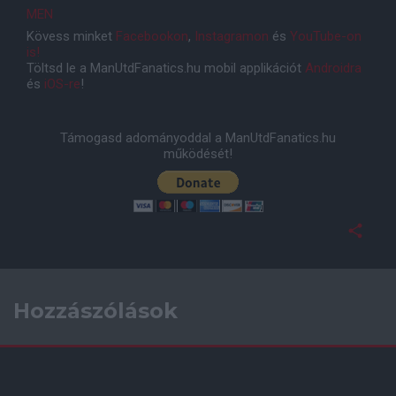
MEN
Kövess minket
Facebookon
,
Instagramon
és
YouTube-on
is!
Töltsd le a ManUtdFanatics.hu mobil applikációt
Androidra
és
iOS-re
!
Támogasd adományoddal a ManUtdFanatics.hu
működését!
Hozzászólások