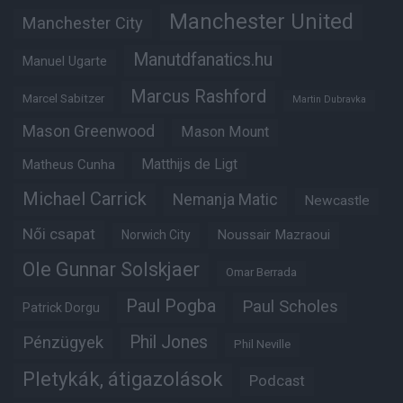
Manchester United
Manchester City
Manutdfanatics.hu
Manuel Ugarte
Marcus Rashford
Marcel Sabitzer
Martin Dubravka
Mason Greenwood
Mason Mount
Matheus Cunha
Matthijs de Ligt
Michael Carrick
Nemanja Matic
Newcastle
Női csapat
Noussair Mazraoui
Norwich City
Ole Gunnar Solskjaer
Omar Berrada
Paul Pogba
Paul Scholes
Patrick Dorgu
Phil Jones
Pénzügyek
Phil Neville
Pletykák, átigazolások
Podcast