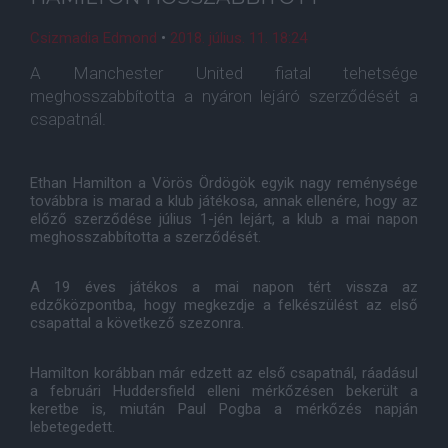
Csizmadia Edmond
•
2018. július. 11. 18:24
A Manchester United fiatal tehetsége
meghosszabbította a nyáron lejáró szerződését a
csapatnál.
Ethan Hamilton a Vörös Ördögök egyik nagy reménysége
továbbra is marad a klub játékosa, annak ellenére, hogy az
előző szerződése július 1-jén lejárt, a klub a mai napon
meghosszabbította a szerződését.
A 19 éves játékos a mai napon tért vissza az
edzőközpontba, hogy megkezdje a felkészülést az első
csapattal a következő szezonra.
Hamilton korábban már edzett az első csapatnál, ráadásul
a februári Huddersfield elleni mérkőzésen bekerült a
keretbe is, miután Paul Pogba a mérkőzés napján
lebetegedett.