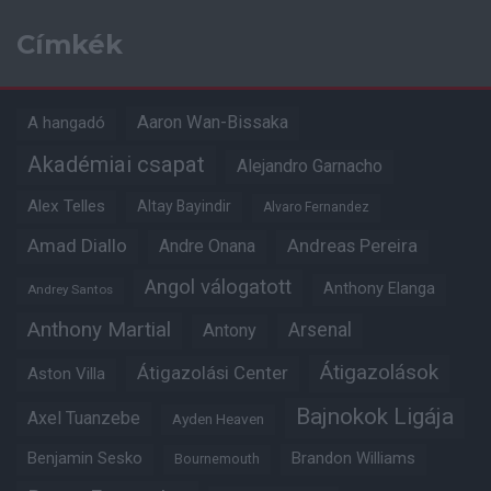
Címkék
Aaron Wan-Bissaka
A hangadó
Akadémiai csapat
Alejandro Garnacho
Alex Telles
Altay Bayindir
Alvaro Fernandez
Amad Diallo
Andre Onana
Andreas Pereira
Angol válogatott
Anthony Elanga
Andrey Santos
Anthony Martial
Arsenal
Antony
Átigazolások
Átigazolási Center
Aston Villa
Bajnokok Ligája
Axel Tuanzebe
Ayden Heaven
Benjamin Sesko
Brandon Williams
Bournemouth