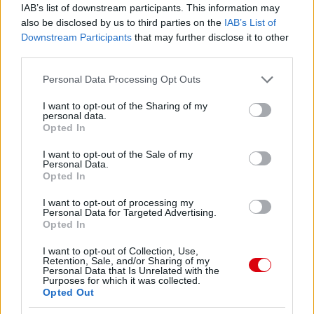
IAB’s list of downstream participants. This information may
also be disclosed by us to third parties on the
IAB’s List of
Downstream Participants
that may further disclose it to other
third parties.
Please note that this website/app uses one or more Google
Personal Data Processing Opt Outs
services and may gather and store information including but
not limited to your visit or usage behaviour. You may click to
I want to opt-out of the Sharing of my
personal data.
grant or deny consent to Google and its third-party tags to
Opted In
use your data for below specified purposes in below Google
consent section.
I want to opt-out of the Sale of my
Personal Data.
Opted In
Meccs Center
I want to opt-out of processing my
Personal Data for Targeted Advertising.
Opted In
Paris Saint-Germain
vs
I want to opt-out of Collection, Use,
Retention, Sale, and/or Sharing of my
Personal Data that Is Unrelated with the
Manchester United
Purposes for which it was collected.
Opted Out
Felkészülési szezon 4. mérkőzés