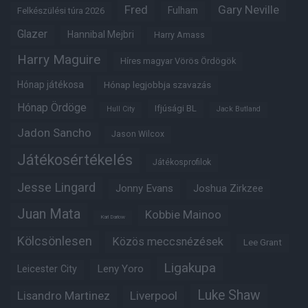
Fred
Gary Neville
Fulham
Felkészülési túra 2026
Glazer
Hannibal Mejbri
Harry Amass
Harry Maguire
Híres magyar Vörös Ördögök
Hónap játékosa
Hónap legjobbja szavazás
Hónap Ördöge
Ifjúsági BL
Hull City
Jack Butland
Jadon Sancho
Jason Wilcox
Játékosértékelés
Játékosprofilok
Jesse Lingard
Jonny Evans
Joshua Zirkzee
Juan Mata
Kobbie Mainoo
Karl Darlow
Kölcsönlesen
Közös meccsnézések
Lee Grant
Ligakupa
Leny Yoro
Leicester City
Luke Shaw
Lisandro Martinez
Liverpool