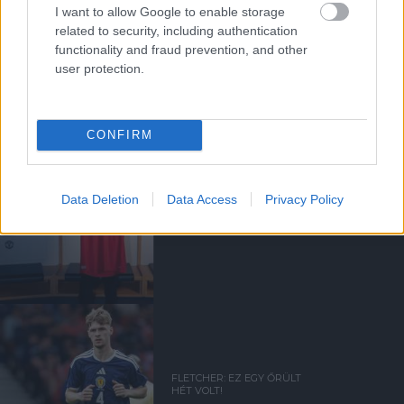
I want to allow Google to enable storage
related to security, including authentication
functionality and fraud prevention, and other
Kapcsolódó hírek
user protection.
TARTALÉK CSAPAT
CONFIRM
Data Deletion
Data Access
Privacy Policy
HIVATALOS: THOMPSON A
UNITEDHEZ IGAZOLT
FLETCHER: EZ EGY ŐRÜLT
HÉT VOLT!