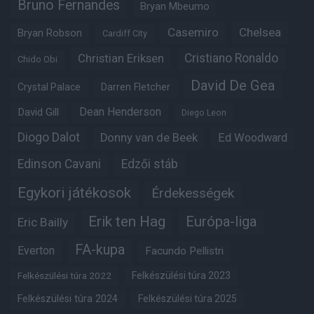
Bruno Fernandes
Bryan Mbeumo
Casemiro
Chelsea
Bryan Robson
Cardiff City
Christian Eriksen
Cristiano Ronaldo
Chido Obi
David De Gea
Crystal Palace
Darren Fletcher
Dean Henderson
David Gill
Diego Leon
Diogo Dalot
Donny van de Beek
Ed Woodward
Edinson Cavani
Edzői stáb
Egykori játékosok
Érdekességek
Erik ten Hag
Európa-liga
Eric Bailly
FA-kupa
Everton
Facundo Pellistri
Felkészülési túra 2022
Felkészülési túra 2023
Felkészülési túra 2024
Felkészülési túra 2025