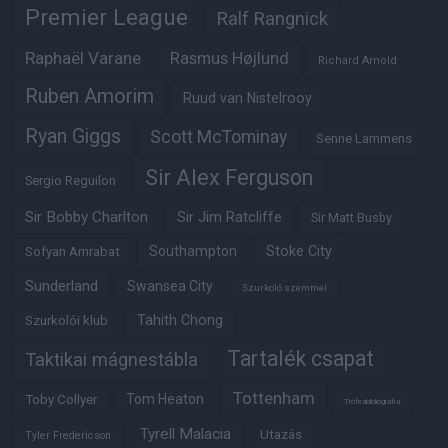
Premier League
Ralf Rangnick
Raphaël Varane
Rasmus Højlund
Richard Arnold
Ruben Amorim
Ruud van Nistelrooy
Ryan Giggs
Scott McTominay
Senne Lammens
Sir Alex Ferguson
Sergio Reguilon
Sir Bobby Charlton
Sir Jim Ratcliffe
Sir Matt Busby
Southampton
Stoke City
Sofyan Amrabat
Sunderland
Swansea City
Szurkoló szemmel
Tahith Chong
Szurkolói klub
Tartalék csapat
Taktikai mágnestábla
Tottenham
Tom Heaton
Toby Collyer
Trófeabibliográfia
Tyrell Malacia
Utazás
Tyler Fredericson