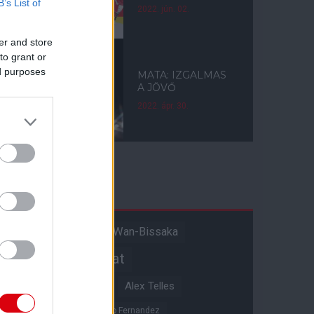
B’s List of
2022. jún. 02.
er and store
to grant or
ed purposes
MATA: IZGALMAS
A JÖVŐ
2022. ápr. 30.
Címkék
Aaron Wan-Bissaka
A hangadó
Akadémiai csapat
Alejandro Garnacho
Alex Telles
Altay Bayindir
Alvaro Fernandez