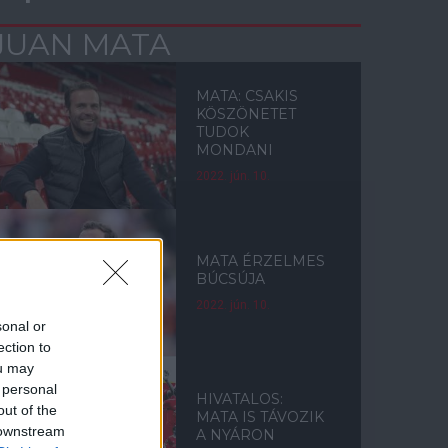
JUAN MATA
MATA: CSAKIS
KÖSZÖNETET
TUDOK
MONDANI
2022. jún. 10.
MATA ÉRZELMES
BÚCSÚJA
2022. jún. 10.
sonal or
ection to
ou may
 personal
HIVATALOS:
out of the
MATA IS TÁVOZIK
 downstream
A NYÁRON