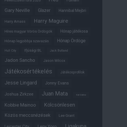
Fulham
Felkészülési túra 2026
Gary Neville
Glazer
Hannibal Mejbri
Harry Maguire
Harry Amass
Hónap játékosa
Híres magyar Vörös Ördögök
Hónap Ördöge
Hónap legjobbja szavazás
Ifjúsági BL
Hull City
Jack Butland
Jadon Sancho
Jason Wilcox
Játékosértékelés
Játékosprofilok
Jesse Lingard
Jonny Evans
Juan Mata
Joshua Zirkzee
Karl Darlow
Kölcsönlesen
Kobbie Mainoo
Közös meccsnézések
Lee Grant
Ligakupa
Leny Yoro
Leicester City