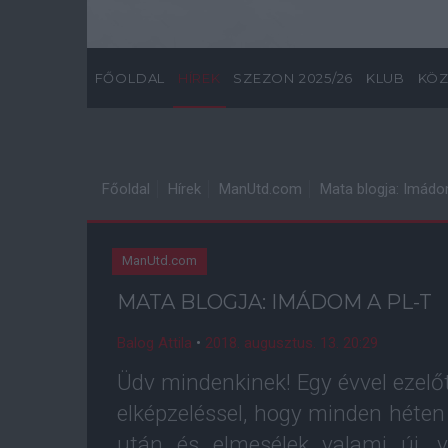
FŐOLDAL
HÍREK
SZEZON 2025/26
KLUB
KÖZ
Főoldal
Hírek
ManUtd.com
Mata blogja: Imádo
ManUtd.com
MATA BLOGJA: IMÁDOM A PL-T
Balog Attila
•
2018. augusztus. 13. 20:29
Üdv mindenkinek! Egy évvel ezelő
elképzeléssel, hogy minden héte
után és elmesélek valami új, 