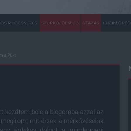
ÖS MECCSNÉZÉS
SZURKOLÓI KLUB
UTAZÁS
ENCIKLOPÉD
m a PL-t
tt kezdtem bele a blogomba azzal az
n megírom, mit érzek a mérkőzéseink
vagy érdekes dolgot a mindennapi