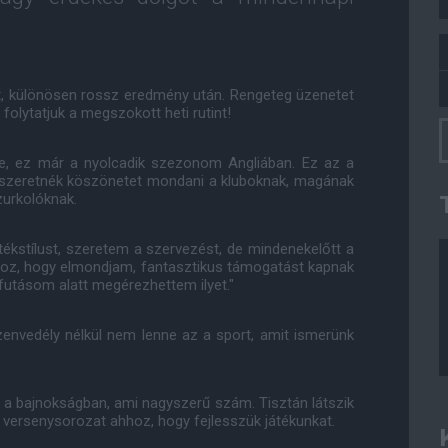
t, különösen rossz eredmény után. Rengeteg üzenetet
folytatjuk a megszokott heti rutint!
tve, ez már a nyolcadik szezonom Angliában. Ez az a
 szeretnék köszönetet mondani a kluboknak, magának
zurkolóknak.
ékstílust, szeretem a szervezést, de mindenekelőtt a
hoz, hogy elmondjam, fantasztikus támogatást kapnak
afutásom alatt megérezhettem ilyet."
zenvedély nélkül nem lenne az a sport, amit ismerünk
k a bajnokságban, ami nagyszerű szám. Tisztán látszik
s versenysorozat ahhoz, hogy fejlesszük játékunkat.