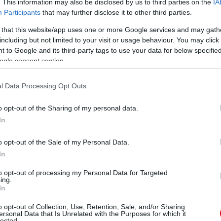
. This information may also be disclosed by us to third parties on the
IA
csodálatos embert is megismerhettem. Sokat tanultam
- együttműködve a Common Goallal), mely Bogotában
Participants
that may further disclose it to other third parties.
m, mindannyiótoknak csodás nyaralása volt, vagy még
 that this website/app uses one or more Google services and may gath
including but not limited to your visit or usage behaviour. You may click 
 to Google and its third-party tags to use your data for below specifi
tásért, mint mindig! A legjobbakat mindenkinek,
ogle consent section.
l Data Processing Opt Outs
o opt-out of the Sharing of my personal data.
In
o opt-out of the Sale of my Personal Data.
ube-on is!
In
droidra
és
iOS-re
!
to opt-out of processing my Personal Data for Targeted
ing.
ManUtdFanatics.hu működését!
In
o opt-out of Collection, Use, Retention, Sale, and/or Sharing
ersonal Data that Is Unrelated with the Purposes for which it
lected.