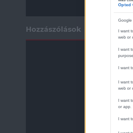
Opted 
Google 
Hozzászólások
I want t
web or d
I want t
purpose
I want 
I want t
web or d
I want t
or app.
I want t
I want t