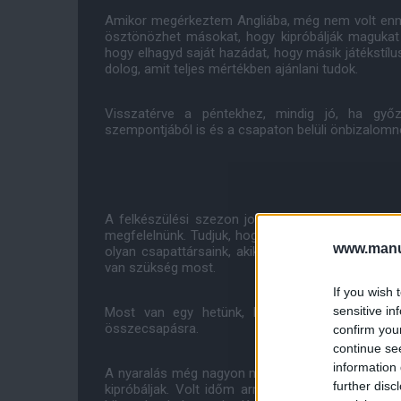
Amikor megérkeztem Angliába, még nem volt ennyi 
ösztönözhet másokat, hogy kipróbálják magukat 
hogy elhagyd saját hazádat, hogy másik játékstílu
dolog, amit teljes mértékben ajánlani tudok.
Visszatérve a péntekhez, mindig jó, ha győ
szempontjából is és a csapaton belüli önbizalomnö
A felkészülési szezon jobban vagy rosszabbul is
megfelelnünk. Tudjuk, hogy még csak augusztus va
www.manut
olyan csapattársaink, akik hosszú idő óta nem 
van szükség most.
If you wish 
sensitive in
Most van egy hetünk, hogy felkészüljünk a sz
összecsapásra.
confirm you
continue se
information 
A nyaralás még nagyon messzinek tűnik, de amíg 
further disc
kipróbáljak. Volt időm arra, hogy meglátogass