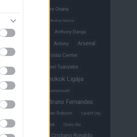
Amad Diallo
Andre Onana
Andreas Pereira
Andrey Santos
Angol válogatott
Anthony Elanga
Anthony Martial
Arsenal
Antony
Átigazolási Center
Aston Villa
Átigazolások
Axel Tuanzebe
Bajnokok Ligája
Ayden Heaven
Benjamin Sesko
Bournemouth
Bruno Fernandes
Brandon Williams
Bryan Mbeumo
Bryan Robson
Cardiff City
Casemiro
Chelsea
Chido Obi
Christian Eriksen
Cristiano Ronaldo