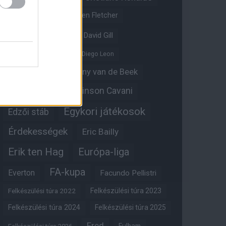
Crystal Palace
Darren Fletcher
David De Gea
David Gill
Dean Henderson
Diego Leon
Diogo Dalot
Donny van de Beek
Edinson Cavani
Ed Woodward
Egykori játékosok
Edzői stáb
Érdekességek
Eric Bailly
Erik ten Hag
Európa-liga
FA-kupa
Everton
Facundo Pellistri
Felkészülési túra 2022
Felkészülési túra 2023
Felkészülési túra 2024
Felkészülési túra 2025
Fred