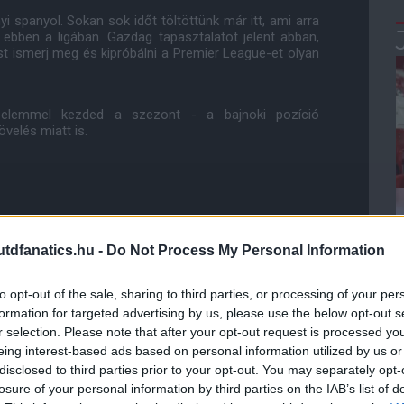
spanyol. Sokan sok időt töltöttünk már itt, ami arra
ebben a ligában. Gazdag tapasztalatot jelent abban,
st ismerj meg és kipróbálni a Premier League-et olyan
zelemmel kezded a szezont - a bajnoki pozíció
velés miatt is.
 mehetett volna, de a bajnokság a fontos - ott kell
n, tudjuk, hogy sokat kell javulnunk, ráadásul vannak
dfanatics.hu -
Do Not Process My Personal Information
tértek még vissza hozzánk. Türelemre és nyugalomra
to opt-out of the sale, sharing to third parties, or processing of your per
formation for targeted advertising by us, please use the below opt-out s
ezon első idegenbeli meccsére, a Brighton elleni
r selection. Please note that after your opt-out request is processed y
eing interest-based ads based on personal information utilized by us or
disclosed to third parties prior to your opt-out. You may separately opt-
távol voltam, lehetőségem volt arra, hogy sok dolgot
losure of your personal information by third parties on the IAB’s list of
am a családomat és a barátaimat és elmentem olyan