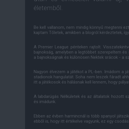
életemből.
Be kell vallanom, nem mindig könnyű megtenni ez
kaptam Tőletek, amikben a blogról kérdeztetek, így 
A Premier League pénteken rajtolt. Visszatekin
bajnokság, amelyben a legtöbbet szerepeltem és
a bajnokságnak és különösen Nektek srácok - a s
Nagyon élvezem a játékot a PL-ben. Imádom a ját
stadionok hangulatát. Soha nem leszek fáradt ah
itt a játékosok és hálásnak kell lennem, hogy pály
A labdarúgás Nélkületek és az általatok hozott s
és imádunk.
Ebben az évben harmincnál is több spanyol játszi
ebből is, hogy itt értékelve vagyunk, ez egy csodá