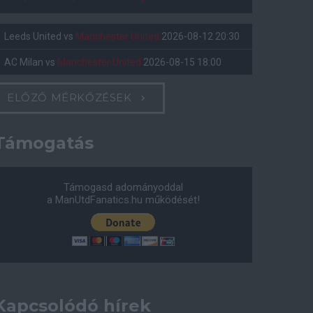
Leeds United
vs
Manchester United
2026-08-12 20:30
AC Milan
vs
Manchester United
2026-08-15 18:00
ELŐZŐ MÉRKŐZÉSEK
Támogatás
Támogasd adományoddal
a ManUtdFanatics.hu működését!
Kapcsolódó hírek