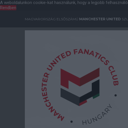
A weboldalunkon cookie-kat használunk, hogy a legjobb felhasználó
Rendben
MAGYARORSZÁG ELSŐSZÁMÚ
MANCHESTER UNITED
SZU