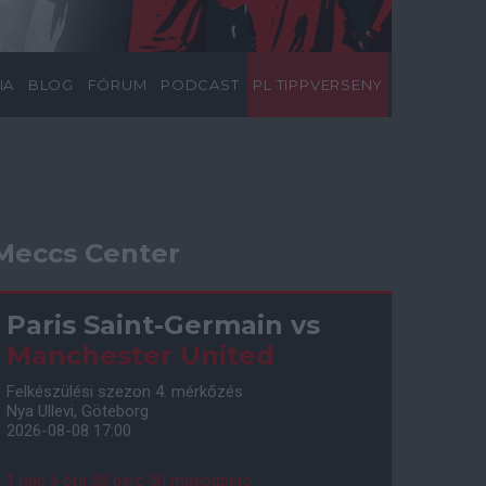
IA
BLOG
FÓRUM
PODCAST
PL TIPPVERSENY
Meccs Center
Paris Saint-Germain
vs
Manchester United
Felkészülési szezon 4. mérkőzés
Nya Ullevi, Göteborg
2026-08-08 17:00
1 nap 6 óra 58 perc 49 másodperc