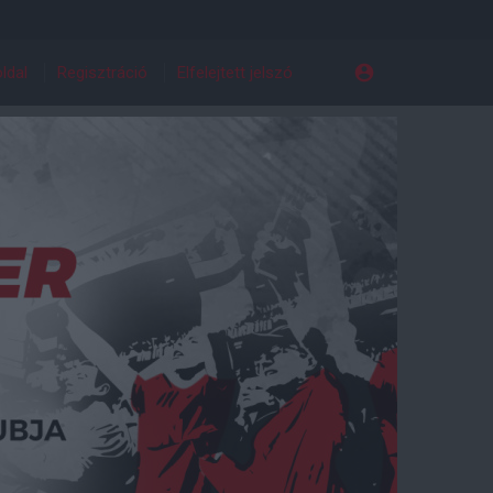
ldal
Regisztráció
Elfelejtett jelszó