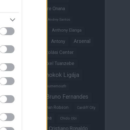
Amad Diallo
Andre Onana
Andreas Pereira
Andrey Santos
Angol válogatott
Anthony Elanga
Anthony Martial
Arsenal
Antony
Átigazolási Center
Aston Villa
Átigazolások
Axel Tuanzebe
Bajnokok Ligája
Ayden Heaven
Benjamin Sesko
Bournemouth
Bruno Fernandes
Brandon Williams
Bryan Mbeumo
Bryan Robson
Cardiff City
Casemiro
Chelsea
Chido Obi
Christian Eriksen
Cristiano Ronaldo