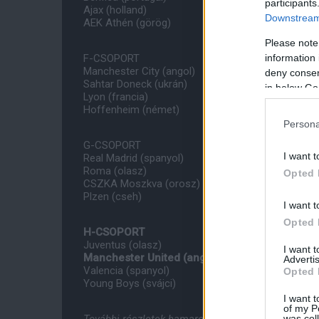
participants
Ajax (holland)
Downstream 
AEK Athén (görög)
Please note
information 
F-CSOPORT
Manchester City (angol)
deny consent
Sahtar Doneck (ukrán)
in below Go
Lyon (francia)
Hoffenheim (német)
Persona
G-CSOPORT
I want t
Real Madrid (spanyol)
Roma (olasz)
Opted 
CSZKA Moszkva (orosz)
Plzen (cseh)
I want t
Opted 
H-CSOPORT
Juventus (olasz)
I want 
Manchester United (angol)
Advertis
Valencia (spanyol)
Opted 
Young Boys (svájci)
I want t
of my P
was col