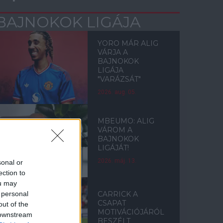
BAJNOKOK LIGÁJA
YORO MÁR ALIG
VÁRJA A
BAJNOKOK
LIGÁJA
"VARÁZSÁT"
2026. aug. 05.
MBEUMO: ALIG
VÁROM A
BAJNOKOK
LIGÁJÁT!
2026. máj. 13.
sonal or
ection to
ou may
 personal
CARRICK A
CSAPAT
out of the
MOTIVÁCIÓJÁRÓL
 downstream
BESZÉLT