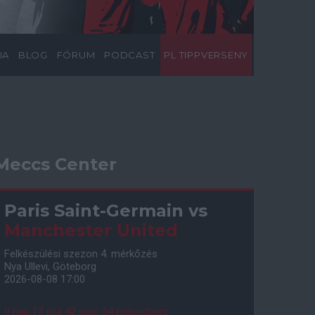
IA
BLOG
FÓRUM
PODCAST
PL TIPPVERSENY
Meccs Center
Paris Saint-Germain
vs
Manchester United
Felkészülési szezon 4. mérkőzés
Nya Ullevi, Göteborg
2026-08-08 17:00
0 nap 13 óra 42 perc 53 másodperc