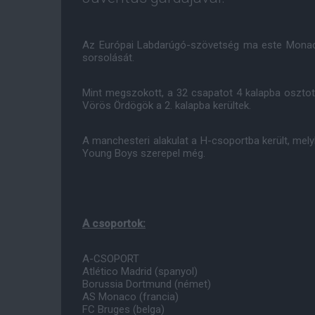
Az Európai Labdarúgó-szövetség ma este Monacó
sorsolását.
Mint megszokott, a 32 csapatot 4 kalapba osztott
Vörös Ördögök a 2. kalapba kerültek.
A manchesteri alakulat a H-csoportba került, mely
Young Boys szerepel még.
A csoportok:
A-CSOPORT
Atlético Madrid (spanyol)
Borussia Dortmund (német)
AS Monaco (francia)
FC Bruges (belga)