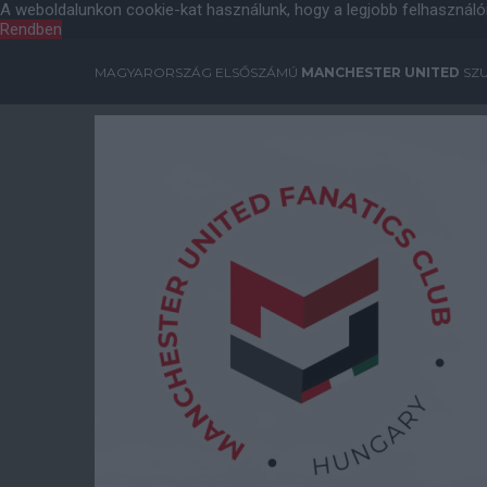
A weboldalunkon cookie-kat használunk, hogy a legjobb felhasználó
Rendben
MAGYARORSZÁG ELSŐSZÁMÚ
MANCHESTER UNITED
SZU