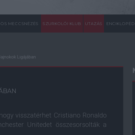
ÖS MECCSNÉZÉS
SZURKOLÓI KLUB
UTAZÁS
ENCIKLOPÉD
Bajnokok Ligájában
JÁBAN
 hogy visszatérhet Cristiano Ronaldo
nchester Unitedet összesorsolták a