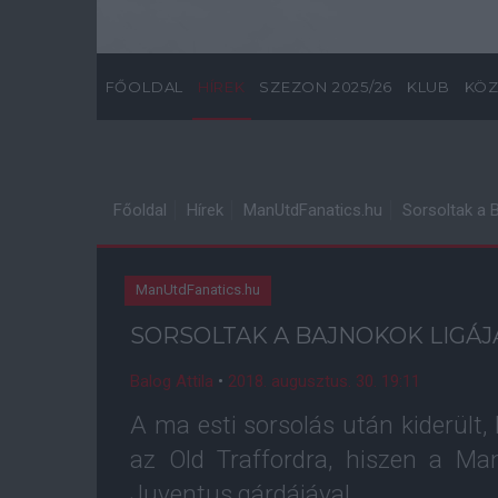
FŐOLDAL
HÍREK
SZEZON 2025/26
KLUB
KÖZ
Főoldal
Hírek
ManUtdFanatics.hu
Sorsoltak a 
ManUtdFanatics.hu
SORSOLTAK A BAJNOKOK LIGÁ
Balog Attila
•
2018. augusztus. 30. 19:11
A ma esti sorsolás után kiderült,
az Old Traffordra, hiszen a Ma
Juventus gárdájával.