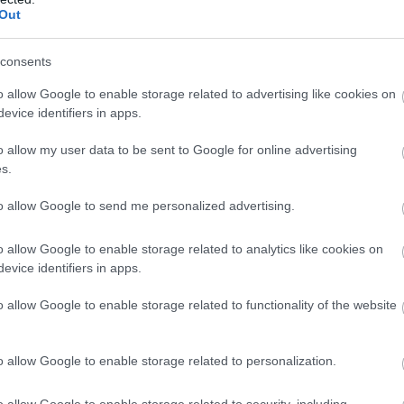
Out
consents
ube-on is!
o allow Google to enable storage related to advertising like cookies on
droidra
és
iOS-re
!
evice identifiers in apps.
o allow my user data to be sent to Google for online advertising
ManUtdFanatics.hu működését!
s.
to allow Google to send me personalized advertising.
o allow Google to enable storage related to analytics like cookies on
evice identifiers in apps.
o allow Google to enable storage related to functionality of the website
o allow Google to enable storage related to personalization.
o allow Google to enable storage related to security, including