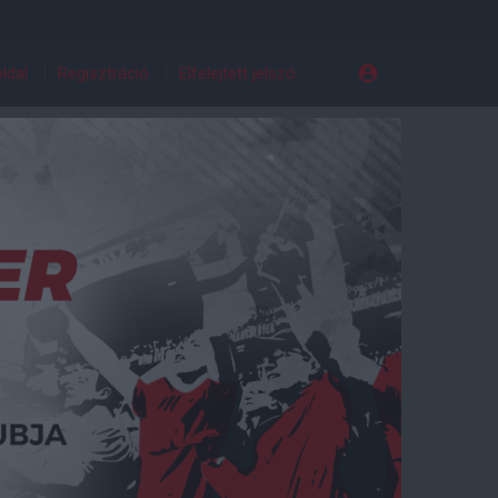
ldal
Regisztráció
Elfelejtett jelszó