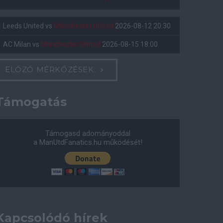
Leeds United
vs
Manchester United
2026-08-12 20:30
AC Milan
vs
Manchester United
2026-08-15 18:00
ELŐZŐ MÉRKŐZÉSEK
Támogatás
Támogasd adományoddal
a ManUtdFanatics.hu működését!
Kapcsolódó hírek