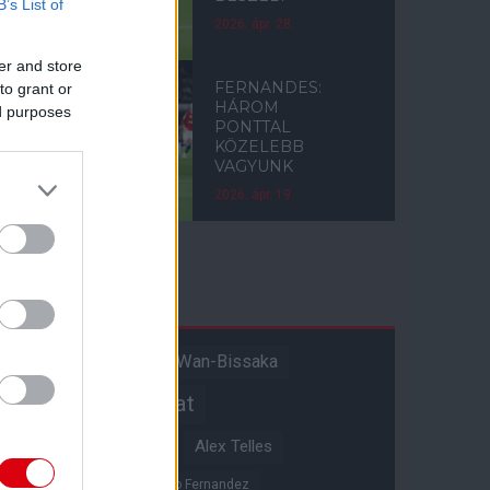
B’s List of
2026. ápr. 28.
er and store
FERNANDES:
to grant or
HÁROM
ed purposes
PONTTAL
KÖZELEBB
VAGYUNK
2026. ápr. 19.
Címkék
Aaron Wan-Bissaka
A hangadó
Akadémiai csapat
Alejandro Garnacho
Alex Telles
Altay Bayindir
Alvaro Fernandez