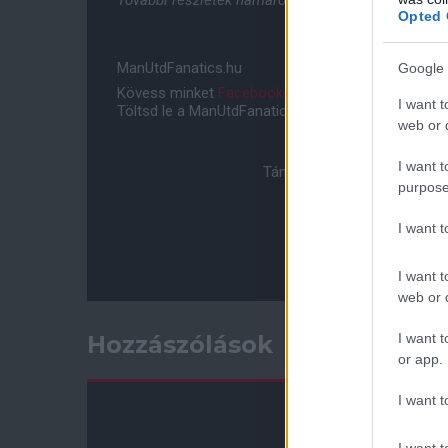
További részletek hamarosan!
Opted 
ManUtdFanatics.hu
Google 
Kövess minket
Facebookon
,
Instagramon
és
YouT
I want t
Töltsd le a ManUtdFanatics.hu mobil applikációt
An
web or d
I want t
Támogasd adományoddal a 
purpose
I want 
I want t
web or d
I want t
Hozzászólások
or app.
I want t
I want t