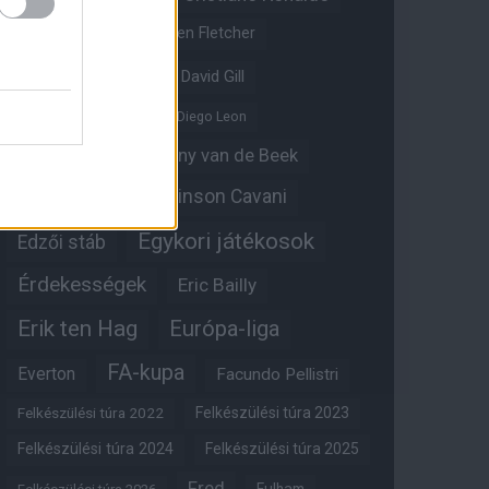
Crystal Palace
Darren Fletcher
David De Gea
David Gill
Dean Henderson
Diego Leon
Diogo Dalot
Donny van de Beek
Edinson Cavani
Ed Woodward
Egykori játékosok
Edzői stáb
Érdekességek
Eric Bailly
Erik ten Hag
Európa-liga
FA-kupa
Everton
Facundo Pellistri
Felkészülési túra 2022
Felkészülési túra 2023
Felkészülési túra 2024
Felkészülési túra 2025
Fred