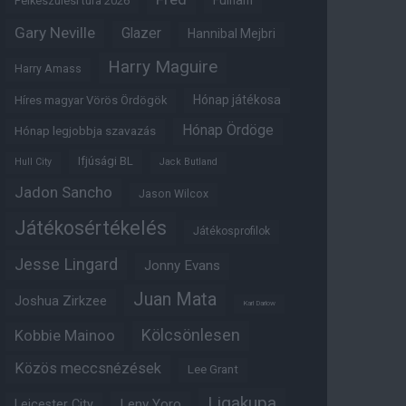
Fulham
Felkészülési túra 2026
Gary Neville
Glazer
Hannibal Mejbri
Harry Maguire
Harry Amass
Hónap játékosa
Híres magyar Vörös Ördögök
Hónap Ördöge
Hónap legjobbja szavazás
Ifjúsági BL
Hull City
Jack Butland
Jadon Sancho
Jason Wilcox
Játékosértékelés
Játékosprofilok
Jesse Lingard
Jonny Evans
Juan Mata
Joshua Zirkzee
Karl Darlow
Kölcsönlesen
Kobbie Mainoo
Közös meccsnézések
Lee Grant
Ligakupa
Leny Yoro
Leicester City