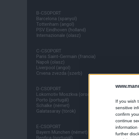
B-CSOPORT
Barcelona (spanyol)
Tottenham (angol)
PSV Eindhoven (holland)
Internazionale (olasz)
C-CSOPORT
Paris Saint-Germain (francia)
Napoli (olasz)
Liverpool (angol)
Crvena zvezda (szerb)
www.manut
D-CSOPORT
Lokomotiv Moszkva (orosz)
Porto (portugál)
If you wish 
Schalke (német)
sensitive in
Galatasaray (török)
confirm you
continue se
E-CSOPORT
information 
Bayern München (német)
further disc
Benfica (portugál)