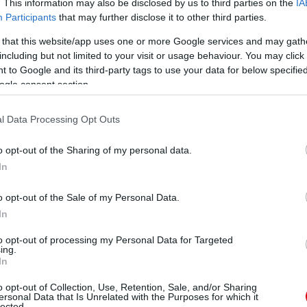
. This information may also be disclosed by us to third parties on the
IA
Participants
that may further disclose it to other third parties.
 that this website/app uses one or more Google services and may gath
including but not limited to your visit or usage behaviour. You may click 
 to Google and its third-party tags to use your data for below specifi
ogle consent section.
l Data Processing Opt Outs
o opt-out of the Sharing of my personal data.
In
o opt-out of the Sale of my Personal Data.
In
to opt-out of processing my Personal Data for Targeted
ing.
In
o opt-out of Collection, Use, Retention, Sale, and/or Sharing
ersonal Data that Is Unrelated with the Purposes for which it
lected.