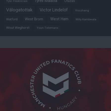
Tyrell Malacia
Utazás
Tyler Fredericson
Válogatottak
Victor Lindelöf
Visszhang
West Ham
West Brom
Watford
Willy Kambwala
Wout Weghorst
Youri Tielemans