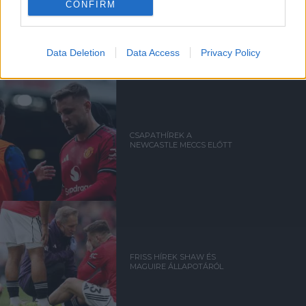
CONFIRM
CARRICK: SHAW-NAK A VB-N
A HELYE
Data Deletion
Data Access
Privacy Policy
CSAPATHÍREK A
NEWCASTLE MECCS ELŐTT
FRISS HÍREK SHAW ÉS
MAGUIRE ÁLLAPOTÁRÓL