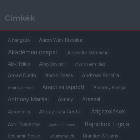
Címkék
Aaron Wan-Bissaka
A hangadó
Akadémiai csapat
Alejandro Garnacho
Alex Telles
Altay Bayindir
Alvaro Fernandez
Amad Diallo
Andre Onana
Andreas Pereira
Angol válogatott
Anthony Elanga
Andrey Santos
Anthony Martial
Arsenal
Antony
Átigazolások
Átigazolási Center
Aston Villa
Bajnokok Ligája
Axel Tuanzebe
Ayden Heaven
Benjamin Sesko
Brandon Williams
Bournemouth