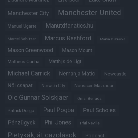
Manchester United
Manchester City
Manutdfanatics.hu
Manuel Ugarte
Marcus Rashford
Marcel Sabitzer
Martin Dubravka
Mason Greenwood
Mason Mount
Matthijs de Ligt
Matheus Cunha
Michael Carrick
Nemanja Matic
Newcastle
Női csapat
Noussair Mazraoui
Norwich City
Ole Gunnar Solskjaer
Omar Berrada
Paul Pogba
Paul Scholes
Patrick Dorgu
Phil Jones
Pénzügyek
Phil Neville
Pletykák, átigazolások
Podcast