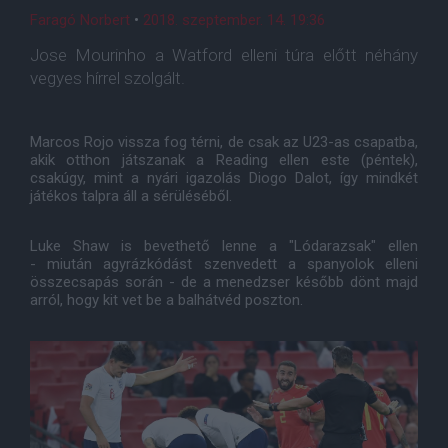
Faragó Norbert
•
2018. szeptember. 14. 19:36
Jose Mourinho a Watford elleni túra előtt néhány
vegyes hírrel szolgált.
Marcos Rojo vissza fog térni, de csak az U23-as csapatba,
akik otthon játszanak a Reading ellen este (péntek),
csakúgy, mint a nyári igazolás Diogo Dalot, így mindkét
játékos talpra áll a sérüléséből.
Luke Shaw is bevethető lenne a "Lódarazsak" ellen
- miután agyrázkódást szenvedett a spanyolok elleni
összecsapás során - de a menedzser később dönt majd
arról, hogy kit vet be a balhátvéd poszton.