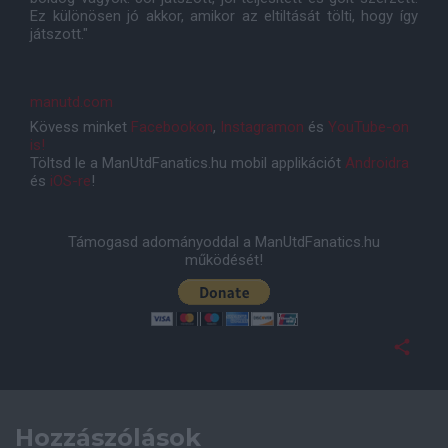
Ez különösen jó akkor, amikor az eltiltását tölti, hogy így
játszott."
manutd.com
Kövess minket
Facebookon
,
Instagramon
és
YouTube-on
is!
Töltsd le a ManUtdFanatics.hu mobil applikációt
Androidra
és
iOS-re
!
Támogasd adományoddal a ManUtdFanatics.hu
működését!
Hozzászólások