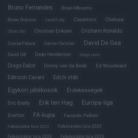
Bruno Fernandes
Bryan Mbeumo
Casemiro
Chelsea
Bryan Robson
Cardiff City
Christian Eriksen
Cristiano Ronaldo
Chido Obi
David De Gea
Crystal Palace
Darren Fletcher
Dean Henderson
David Gill
Diego Leon
Diogo Dalot
Donny van de Beek
Ed Woodward
Edinson Cavani
Edzői stáb
Egykori játékosok
Érdekességek
Erik ten Hag
Európa-liga
Eric Bailly
FA-kupa
Everton
Facundo Pellistri
Felkészülési túra 2022
Felkészülési túra 2023
Felkészülési túra 2024
Felkészülési túra 2025