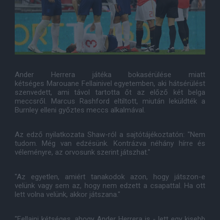
Ander Herrera játéka bokasérülése miatt
kétséges Marouane Fellainivel egyetemben, aki hátsérülést
szenvedett, ami távol tartotta őt az előző két belga
meccsről. Marcus Rashford eltiltott, miután leküldték a
Burnley elleni győztes meccs alkalmával.
Az edző nyilatkozata Shaw-ról a sajtótájékoztatón: "Nem
tudom. Még van edzésünk. Kontrázva néhány hírre és
véleményre, az orvosunk szerint játszhat."
"Az egyetlen, amiért tanakodok azon, hogy játszon-e
velünk vagy sem az, hogy nem edzett a csapattal. Ha ott
lett volna velünk, akkor játszana."
"Fellaini kétséges, ahogy Ander Herrera is - lett egy kisebb