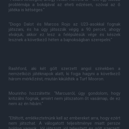
problémája a bokájával az eheti edzésen, szóval az ő
játéka is kétséges."
"Diogo Dalot és Marcos Rojo az U23-asokkal fognak
játszani, és ha úgy játsszák végig a 90 percet, ahogy
elvárjuk, akkor ez lesz a felépülésük vége és készek
lesznek a következő héten a bajnokságban szerepelni."
Rashford, aki két gólt szerzett angol színekben a
nemzetközi játéknapok alatt, ki fogja hagyni a következő
három mérkőzést, miután kiküldték a Turf Mooron.
Mourinho hozzátette: "Marcusról, úgy gondolom, hogy
kritizálni fognak, amiért nem játszatom őt vasárnap, de ez
nem az én hibám."
"Eltiltott, emlékeztetnünk kell az embereket arra, hogy ezért
nem játszhat. A válogatott teljesítménye miatt persze
boldog vagyok. Jól játszott, jól teljesített és gólt szerzett.