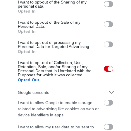
not limited to your visit or usage behaviour. You may click to
I want to opt-out of the Sharing of my
personal data.
grant or deny consent to Google and its third-party tags to
United
Opted In
use your data for below specified purposes in below Google
consent section.
Felkészülési szezon 5. mérkőzés
I want to opt-out of the Sale of my
Personal Data.
Croke Park, Dublin
Opted In
2026-08-12 20:30
I want to opt-out of processing my
1 nap 23 óra 15 perc 58 másodperc
Personal Data for Targeted Advertising.
Opted In
AC Milan
vs
Manchester United
2026-08-15 18:00
I want to opt-out of Collection, Use,
Retention, Sale, and/or Sharing of my
Personal Data that Is Unrelated with the
Purposes for which it was collected.
ELŐZŐ MÉRKŐZÉSEK
Opted Out
Google consents
Támogatás
I want to allow Google to enable storage
related to advertising like cookies on web or
device identifiers in apps.
Támogasd adományoddal
a ManUtdFanatics.hu működését!
I want to allow my user data to be sent to