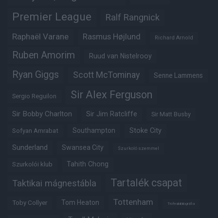
Premier League
Ralf Rangnick
Raphaël Varane
Rasmus Højlund
Richard Arnold
Ruben Amorim
Ruud van Nistelrooy
Ryan Giggs
Scott McTominay
Senne Lammens
Sir Alex Ferguson
Sergio Reguilon
Sir Bobby Charlton
Sir Jim Ratcliffe
Sir Matt Busby
Southampton
Stoke City
Sofyan Amrabat
Sunderland
Swansea City
Szurkoló szemmel
Tahith Chong
Szurkolói klub
Tartalék csapat
Taktikai mágnestábla
Tottenham
Tom Heaton
Toby Collyer
Trófeabibliográfia