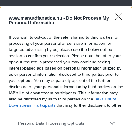
www.manutdfanatics.hu -
Do Not Process My
Personal Information
If you wish to opt-out of the sale, sharing to third parties, or
processing of your personal or sensitive information for
targeted advertising by us, please use the below opt-out
section to confirm your selection. Please note that after your
opt-out request is processed you may continue seeing
interest-based ads based on personal information utilized by
us or personal information disclosed to third parties prior to
your opt-out. You may separately opt-out of the further
disclosure of your personal information by third parties on the
IAB’s list of downstream participants. This information may
also be disclosed by us to third parties on the
IAB’s List of
Downstream Participants
that may further disclose it to other
Meccs Center
third parties.
Please note that this website/app uses one or more Google
Personal Data Processing Opt Outs
services and may gather and store information including but
Leeds United
vs
Manchester