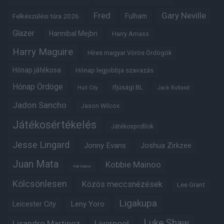
Fred
Gary Neville
Felkészülési túra 2026
Fulham
Glazer
Hannibal Mejbri
Harry Amass
Harry Maguire
Híres magyar Vörös Ördögök
Hónap játékosa
Hónap legjobbja szavazás
Hónap Ördöge
Ifjúsági BL
Hull City
Jack Butland
Jadon Sancho
Jason Wilcox
Játékosértékelés
Játékosprofilok
Jesse Lingard
Jonny Evans
Joshua Zirkzee
Juan Mata
Kobbie Mainoo
Karl Darlow
Kölcsönlesen
Közös meccsnézések
Lee Grant
Ligakupa
Leny Yoro
Leicester City
Luke Shaw
Lisandro Martinez
Liverpool