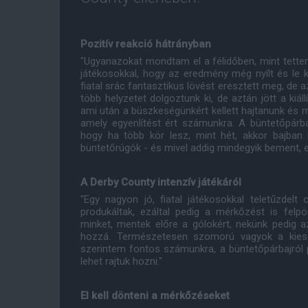
Pozitív reakció hátrányban
"Ugyanazokat mondtam el a félidőben, mint tett
játékosokkal, hogy az eredmény még nyílt és le k
fiatal srác fantasztikus lövést eresztett meg, de a
több helyzetet dolgoztunk ki, de aztán jött a kiá
ami után a büszkeségünkért kellett hajtanunk és
amely egyenlítést ért számunkra. A büntetőpárba
hogy ha több kör lesz, mint hét, akkor bajban 
büntetőrúgók - és mivel addig mindegyik bement, ez
A Derby County intenzív játékáról
"Egy nagyon jó, fiatal játékosokkal teletűzdelt 
produkáltak, ezáltal pedig a mérkőzést is felp
minket, mentek előre a gólokért, nekünk pedig az 
hozzá. Természetesen szomorú vagyok a kiesé
szerintem fontos számunkra, a büntetőpárbajról p
lehet rajtuk hozni."
El kell dönteni a mérkőzéseket