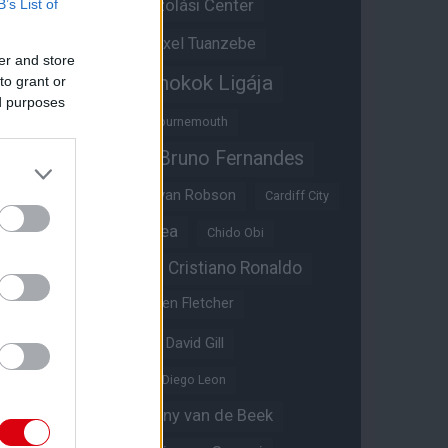
Átigazolási Center
B’s List of
Aston Villa
Átigazolások
Axel Tuanzebe
er and store
Bajnokok Ligája
to grant or
Ayden Heaven
ed purposes
Benjamin Sesko
Bournemouth
Bruno Fernandes
Brandon Williams
Bryan Mbeumo
Bryan Robson
Cardiff City
Casemiro
Chelsea
Chido Obi
Christian Eriksen
Cristiano Ronaldo
Crystal Palace
Darren Fletcher
David De Gea
David Gill
Dean Henderson
Diego Leon
Diogo Dalot
Donny van de Beek