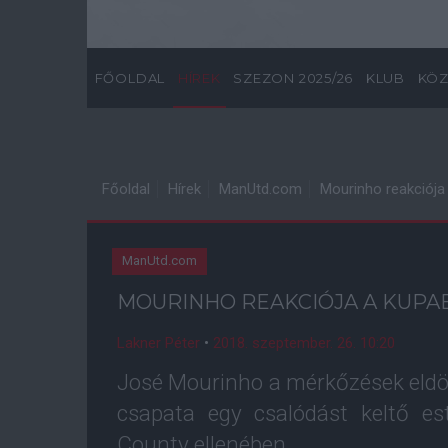
FŐOLDAL
HÍREK
SZEZON 2025/26
KLUB
KÖZ
Főoldal
Hírek
ManUtd.com
Mourinho reakciója
ManUtd.com
MOURINHO REAKCIÓJA A KUP
Lakner Péter
•
2018. szeptember. 26. 10:20
José Mourinho a mérkőzések eldö
csapata egy csalódást keltő es
County ellenében.