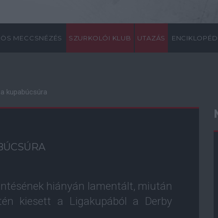
ÖS MECCSNÉZÉS
SZURKOLÓI KLUB
UTAZÁS
ENCIKLOPÉD
 a kupabúcsúra
ABÚCSÚRA
ntésének hiányán lamentált, miután
tén kiesett a Ligakupából a Derby