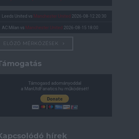
Leeds United
vs
Manchester United
2026-08-12 20:30
AC Milan
vs
Manchester United
2026-08-15 18:00
ELŐZŐ MÉRKŐZÉSEK
Támogatás
Támogasd adományoddal
a ManUtdFanatics.hu működését!
Kapcsolódó hírek