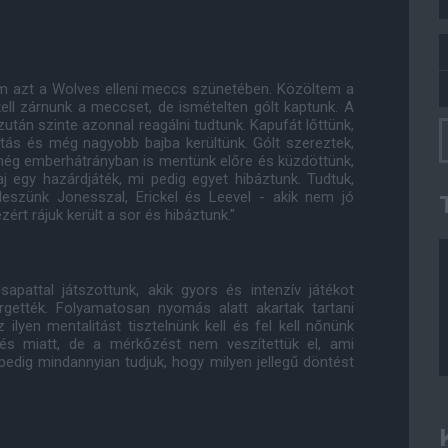
em azt a Wolves elleni meccs szünetében. Közöltem a
ell zárnunk a meccset, de ismételten gólt kaptunk. A
zután szinte azonnal reagálni tudtunk. Kapufát lőttünk,
llítás és még nagyobb bajba kerültünk. Gólt szereztek,
 még emberhátrányban is mentünk előre és küzdöttünk,
j egy hazárdjáték, mi pedig egyet hibáztunk. Tudtuk,
leszünk Jonesszal, Erickel és Leevel - akik nem jó
ért rájuk került a sor és hibáztunk."
csapattal játszottunk, akik gyors és intenzív játékot
örgették. Folyamatosan nyomás alatt akartak tartani
ilyen mentalitást tisztelnünk kell és fel kell nőnünk
s miatt, de a mérkőzést nem veszítettük el, ami
edig mindannyian tudjuk, hogy milyen jellegű döntést