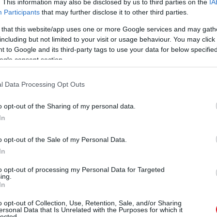
. This information may also be disclosed by us to third parties on the
IA
Participants
that may further disclose it to other third parties.
 that this website/app uses one or more Google services and may gath
ube-on is!
droidra
és
iOS-re
!
including but not limited to your visit or usage behaviour. You may click 
 to Google and its third-party tags to use your data for below specifi
ogle consent section.
ManUtdFanatics.hu működését!
l Data Processing Opt Outs
o opt-out of the Sharing of my personal data.
In
o opt-out of the Sale of my Personal Data.
In
to opt-out of processing my Personal Data for Targeted
ing.
In
o opt-out of Collection, Use, Retention, Sale, and/or Sharing
ersonal Data that Is Unrelated with the Purposes for which it
lected.