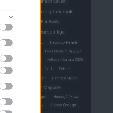
Edinson Cavani
Ed Woodward
Egykori játékosok
Edzői stáb
Érdekességek
Eric Bailly
Erik ten Hag
Európa-liga
FA-kupa
Everton
Facundo Pellistri
Felkészülési túra 2022
Felkészülési túra 2023
Felkészülési túra 2024
Felkészülési túra 2025
Fred
Fulham
Felkészülési túra 2026
Gary Neville
Glazer
Hannibal Mejbri
Harry Maguire
Harry Amass
Hónap játékosa
Híres magyar Vörös Ördögök
Hónap Ördöge
Hónap legjobbja szavazás