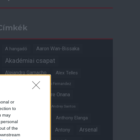
Címkék
Aaron Wan-Bissaka
A hangadó
Akadémiai csapat
Alejandro Garnacho
Alex Telles
Altay Bayindir
Alvaro Fernandez
Amad Diallo
Andre Onana
sonal or
Andreas Pereira
Andrey Santos
ection to
ou may
Angol válogatott
Anthony Elanga
 personal
out of the
Anthony Martial
Arsenal
Antony
 downstream