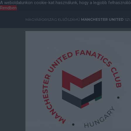
A weboldalunkon cookie-kat használunk, hogy a legjobb felhasználó
Rendben
MAGYARORSZÁG ELSŐSZÁMÚ
MANCHESTER UNITED
SZU