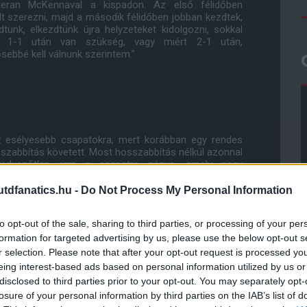
ieran McKennaval a kispadon. Az első félidőben
lt szerezni, majd a második félidőben jobban kezdtek,
tunk, elkezdtünk újra helyzeteket kidolgozni, sokkal
t 1-1 után van szükség, vagy miért 2-1 után,
sebbé kell válnunk szerintem."
az esélyesebb csapatokra, mert korábban egy rendes
osszabbítás követett. Most hosszabbítás nélkül azonnal
kedvezőtlen arra a csapatra nézve, amely nagy
osszabbítás 30 perce során. Úgyhogy most büntetők
azért, mert hibázik egy ilyen helyzetben, főleg azért,
dfanatics.hu -
Do Not Process My Personal Information
 Baillyra kerül a sor, akkor bajban leszünk."
to opt-out of the sale, sharing to third parties, or processing of your per
formation for targeted advertising by us, please use the below opt-out s
r selection. Please note that after your opt-out request is processed y
ovábbiakban a csapatkapitány-helyettes, de nincsen
tosan ugyanaz az ember döntött a csapatkapitány-
eing interest-based ads based on personal information utilized by us or
l határozott, hogy Paul töltse be azt - én magam. Én
disclosed to third parties prior to your opt-out. You may separately opt-
ozom. Egyáltalán nincs veszekedés, vagy probléma
losure of your personal information by third parties on the IAB’s list of
ll megmagyaráznom."