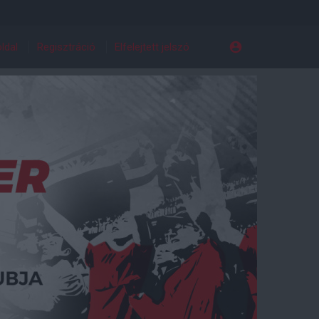
ldal
Regisztráció
Elfelejtett jelszó