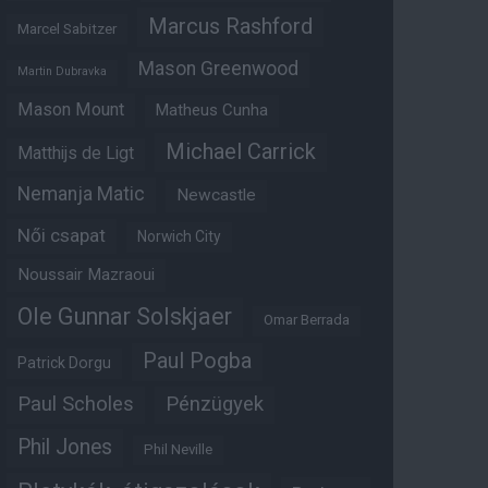
Marcus Rashford
Marcel Sabitzer
Mason Greenwood
Martin Dubravka
Mason Mount
Matheus Cunha
Michael Carrick
Matthijs de Ligt
Nemanja Matic
Newcastle
Női csapat
Norwich City
Noussair Mazraoui
Ole Gunnar Solskjaer
Omar Berrada
Paul Pogba
Patrick Dorgu
Paul Scholes
Pénzügyek
Phil Jones
Phil Neville