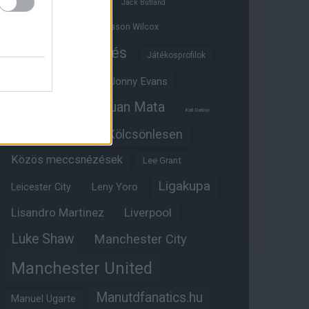
Ifjúsági BL
Hull City
Jack Butland
Jadon Sancho
Jason Wilcox
Játékosértékelés
Játékosprofilok
Jesse Lingard
Jonny Evans
Juan Mata
Joshua Zirkzee
Karl Darlow
Kölcsönlesen
Kobbie Mainoo
Közös meccsnézések
Lee Grant
Ligakupa
Leny Yoro
Leicester City
Lisandro Martinez
Liverpool
Luke Shaw
Manchester City
Manchester United
Manutdfanatics.hu
Manuel Ugarte