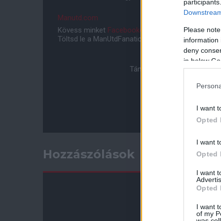
participants
Downstream 
Manutd.com
Please note
Kövess minket
Facebookon
,
Instagramon
és
YouT
Töltsd le a ManUtdFanatics.hu mobil applikációt
An
information 
deny consent
in below Go
Támogasd adományoddal a 
Persona
I want t
Opted 
I want t
Hozzászólások
Opted 
I want 
Advertis
Opted 
I want t
of my P
was col