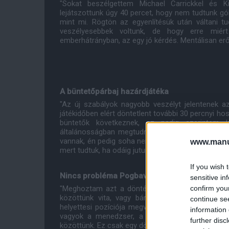
"Sokat beszélgettem Michael Carrickkel és K
lejátszottunk úgy 40 percet, hogy nem tudtunk gó
mint mi. Rögtön az egyenlítésük után váltani tud
veszélyesebbek voltunk, de hogy erre miér
emberhátrányban, az egy jó kérdés. Mentálisan erő
A büntetőpárbaj hazárdjátéka
"Az új szabályok nagyobb veszélyt jelentenek 
játékidőben elért döntetlent további 30 percnyi h
büntetők következnek, ez pedig szerintem 
általánosságban megtudná nyerni a meccset a h
vannak, én pedig soha nem hibáztatok egy játékost 
www.manut
mert tudtuk, ha odáig jutunk, hogy Jonesra vagy Eric
If you wish 
Nincs probléma Pogbaval
sensitive in
confirm you
"Meghoztam azt a döntést, hogy nem ő lesz a t
közöttünk vita, vagy bármilyen probléma. Pon
continue se
helyettesi pozíciója megvonásáról, mint aki arró
information 
vagyok a menedzser, a döntéseket pedig én h
further disc
közöttünk. Ez csak egy döntés volt, amit nem ke