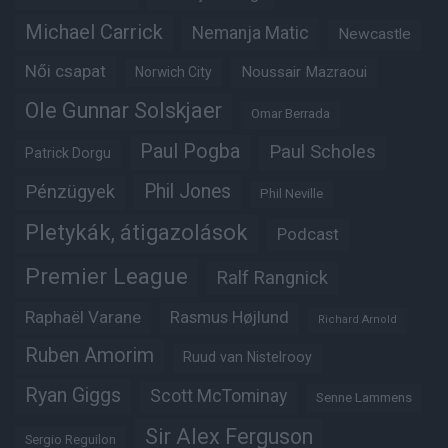
Michael Carrick
Nemanja Matic
Newcastle
Női csapat
Noussair Mazraoui
Norwich City
Ole Gunnar Solskjaer
Omar Berrada
Paul Pogba
Paul Scholes
Patrick Dorgu
Phil Jones
Pénzügyek
Phil Neville
Pletykák, átigazolások
Podcast
Premier League
Ralf Rangnick
Raphaël Varane
Rasmus Højlund
Richard Arnold
Ruben Amorim
Ruud van Nistelrooy
Ryan Giggs
Scott McTominay
Senne Lammens
Sir Alex Ferguson
Sergio Reguilon