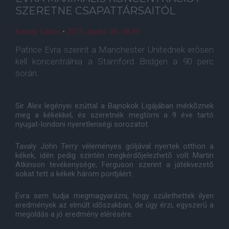
SZERETNE CSAPATTÁRSAITÓL
Kasoly Gábor
•
2011. április. 06. 08:39
Patrice Evra szerint a Manchester Unitednek erõsen
kell koncentrálnia a Stamford Bridgen a 90 perc
során.
Sir Alex legényei ezúttal a Bajnokok Ligájában mérkõznek
meg a kékekkel, és szeretnék megtörni a 9 éve tartó
nyugat-londoni nyeretlenségi sorozatot.
Tavaly John Terry véleményes góljával nyertek otthon a
kékek, idén pedig szintén megkérdõjelezhetõ volt Martin
Atkinson tevékenysége, Ferguson szerint a játékvezetõ
sokat tett a kékek három pontjáért.
Evra sem tudja megmagyarázni, hogy születhettek ilyen
eredmények az elmúlt idõszakban, de úgy érzi, egyszerû a
megoldás a jó eredmény elérésére.