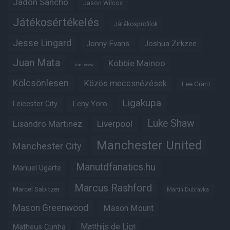
Jadon Sancho
Jason Wilcox
Játékosértékelés
Játékosprofilok
Jesse Lingard
Jonny Evans
Joshua Zirkzee
Juan Mata
Kobbie Mainoo
Karl Darlow
Kölcsönlesen
Közös meccsnézések
Lee Grant
Ligakupa
Leny Yoro
Leicester City
Luke Shaw
Lisandro Martinez
Liverpool
Manchester United
Manchester City
Manutdfanatics.hu
Manuel Ugarte
Marcus Rashford
Marcel Sabitzer
Martin Dubravka
Mason Greenwood
Mason Mount
Matheus Cunha
Matthijs de Ligt