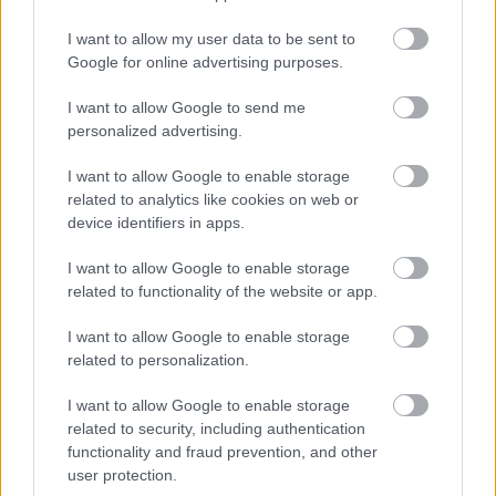
Paris Saint-Germain
vs
I want to allow my user data to be sent to
Google for online advertising purposes.
Manchester United
I want to allow Google to send me
Felkészülési szezon 4. mérkőzés
personalized advertising.
Nya Ullevi, Göteborg
2026-08-08 17:00
I want to allow Google to enable storage
related to analytics like cookies on web or
1 nap 4 óra 50 perc 40 másodperc
device identifiers in apps.
I want to allow Google to enable storage
Leeds United
vs
Manchester United
2026-08-12 20:30
related to functionality of the website or app.
AC Milan
vs
Manchester United
2026-08-15 18:00
I want to allow Google to enable storage
related to personalization.
ELŐZŐ MÉRKŐZÉSEK
I want to allow Google to enable storage
related to security, including authentication
Támogatás
functionality and fraud prevention, and other
user protection.