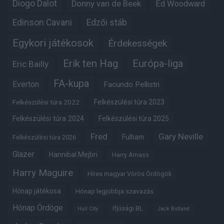
Diogo Dalot
Donny van de Beek
Ed Woodward
Edinson Cavani
Edzői stáb
Egykori játékosok
Érdekességek
Erik ten Hag
Európa-liga
Eric Bailly
FA-kupa
Everton
Facundo Pellistri
Felkészülési túra 2022
Felkészülési túra 2023
Felkészülési túra 2024
Felkészülési túra 2025
Fred
Gary Neville
Fulham
Felkészülési túra 2026
Glazer
Hannibal Mejbri
Harry Amass
Harry Maguire
Híres magyar Vörös Ördögök
Hónap játékosa
Hónap legjobbja szavazás
Hónap Ördöge
Ifjúsági BL
Hull City
Jack Butland