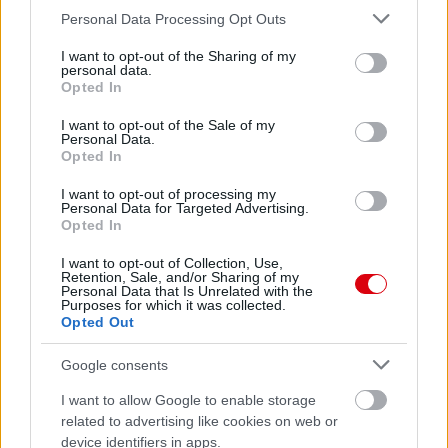
Please note that this website/app uses one or more Google
Personal Data Processing Opt Outs
services and may gather and store information including but
not limited to your visit or usage behaviour. You may click to
I want to opt-out of the Sharing of my
personal data.
grant or deny consent to Google and its third-party tags to
Opted In
use your data for below specified purposes in below Google
consent section.
I want to opt-out of the Sale of my
Personal Data.
Opted In
I want to opt-out of processing my
Personal Data for Targeted Advertising.
Opted In
I want to opt-out of Collection, Use,
Retention, Sale, and/or Sharing of my
Personal Data that Is Unrelated with the
Purposes for which it was collected.
Opted Out
Google consents
Meccs Center
I want to allow Google to enable storage
related to advertising like cookies on web or
device identifiers in apps.