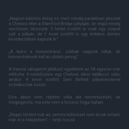
„Nagyon különös dolog ez, mert mindig parádésan játszink
a Chelsea ellen a Stamford Bridge pályáján, de végül mindig
vesztesen távozunk. 5 héttel ezelõtt is csak egy csapat
volt a pályán, de 1 évvel ezelõtt is egy érdekes döntés
következtében kaptunk ki.”
„A kulcs a koncentráció. Jobbak vagyunk náluk, de
koncentrálnunk kell az utolsó percig.”
A francia válogatott játékost egyébként az FA egyszer már
eltiltotta 4 mérkõzésre egy Chelsea elleni találkozó után,
amikor 4 évvel ezelõtt Sam Bethell pályamesterrel
szólalkoztak össze.
Evra akkor nem rejtette véka alá nemtetszését, de
megjegyezte, ma este nem a bosszú fogja hajtani.
„Régen történt már az, semmi különöset nem érzek emiatt,
már el is felejtettem” – tette hozzá.