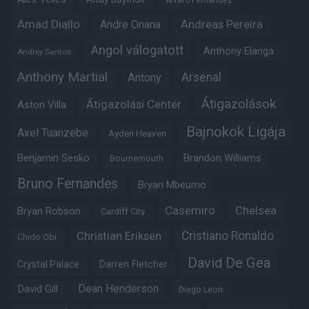
Alvaro Fernandez
Amad Diallo
Andre Onana
Andreas Pereira
Angol válogatott
Anthony Elanga
Andrey Santos
Anthony Martial
Arsenal
Antony
Átigazolások
Átigazolási Center
Aston Villa
Bajnokok Ligája
Axel Tuanzebe
Ayden Heaven
Benjamin Sesko
Brandon Williams
Bournemouth
Bruno Fernandes
Bryan Mbeumo
Casemiro
Chelsea
Bryan Robson
Cardiff City
Christian Eriksen
Cristiano Ronaldo
Chido Obi
David De Gea
Crystal Palace
Darren Fletcher
Dean Henderson
David Gill
Diego Leon