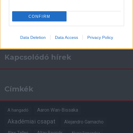
Támogasd adományoddal
a ManUtdFanatics.hu működését!
CONFIRM
Data Deletion
Data Access
Privacy Policy
Kapcsolódó hírek
Címkék
Aaron Wan-Bissaka
A hangadó
Akadémiai csapat
Alejandro Garnacho
Alex Telles
Altay Bayindir