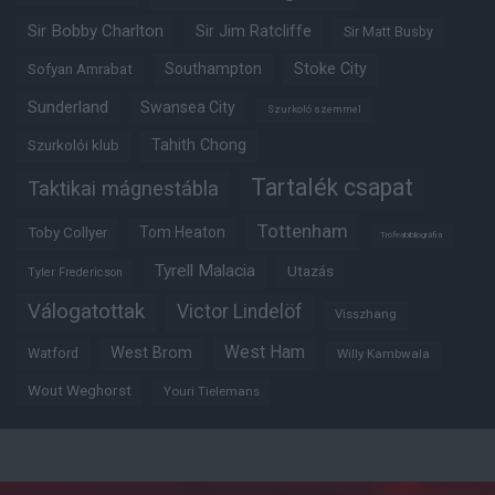
Sir Bobby Charlton
Sir Jim Ratcliffe
Sir Matt Busby
Southampton
Stoke City
Sofyan Amrabat
Sunderland
Swansea City
Szurkoló szemmel
Tahith Chong
Szurkolói klub
Tartalék csapat
Taktikai mágnestábla
Tottenham
Tom Heaton
Toby Collyer
Trófeabibliográfia
Tyrell Malacia
Utazás
Tyler Fredericson
Válogatottak
Victor Lindelöf
Visszhang
West Ham
West Brom
Watford
Willy Kambwala
Wout Weghorst
Youri Tielemans