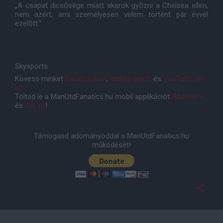
„A csapat dicsõsége miatt akarok gyõzni a Chelsea ellen,
nem azért, ami személyesen velem történt pár évvel
ezelõtt.”
Skysports
Kövess minket
Facebookon
,
Instagramon
és
YouTube-on
is!
Töltsd le a ManUtdFanatics.hu mobil applikációt
Androidra
és
iOS-re
!
Támogasd adományoddal a ManUtdFanatics.hu
működését!