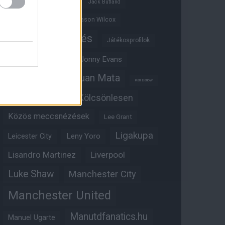
Ifjúsági BL
Hull City
Jack Butland
Jadon Sancho
Jason Wilcox
Játékosértékelés
Játékosprofilok
Jesse Lingard
Jonny Evans
Juan Mata
Joshua Zirkzee
Karl Darlow
Kölcsönlesen
Kobbie Mainoo
Közös meccsnézések
Lee Grant
Ligakupa
Leny Yoro
Leicester City
Lisandro Martinez
Liverpool
Luke Shaw
Manchester City
Manchester United
Manutdfanatics.hu
Manuel Ugarte