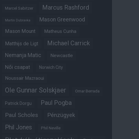
Marcus Rashford
Marcel Sabitzer
Mason Greenwood
Martin Dubravka
Mason Mount
Matheus Cunha
Michael Carrick
Matthijs de Ligt
Nemanja Matic
Newcastle
Női csapat
Norwich City
Noussair Mazraoui
Ole Gunnar Solskjaer
Omar Berrada
Paul Pogba
Patrick Dorgu
Paul Scholes
Pénzügyek
Phil Jones
Phil Neville