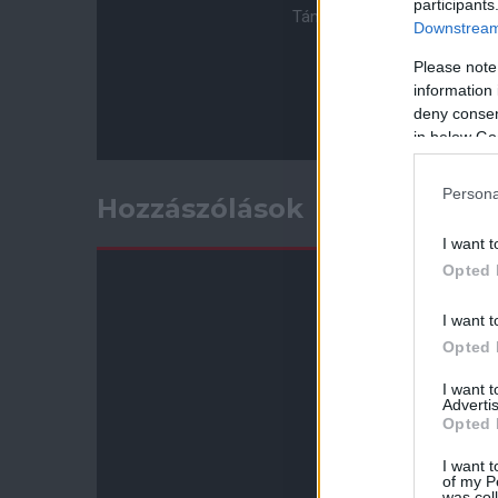
participants
Támogasd adományoddal a 
Downstream 
Please note
information 
deny consent
in below Go
Persona
Hozzászólások
I want t
Opted 
I want t
Opted 
I want 
Advertis
Opted 
I want t
of my P
was col