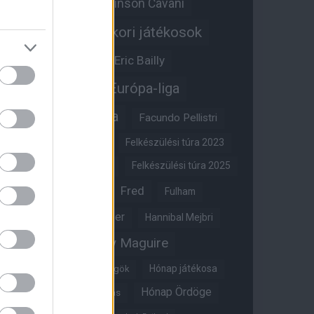
Edinson Cavani
Ed Woodward
Egykori játékosok
Edzői stáb
Érdekességek
Eric Bailly
Erik ten Hag
Európa-liga
FA-kupa
Everton
Facundo Pellistri
Felkészülési túra 2022
Felkészülési túra 2023
Felkészülési túra 2024
Felkészülési túra 2025
Fred
Fulham
Felkészülési túra 2026
Gary Neville
Glazer
Hannibal Mejbri
Harry Maguire
Harry Amass
Hónap játékosa
Híres magyar Vörös Ördögök
Hónap Ördöge
Hónap legjobbja szavazás