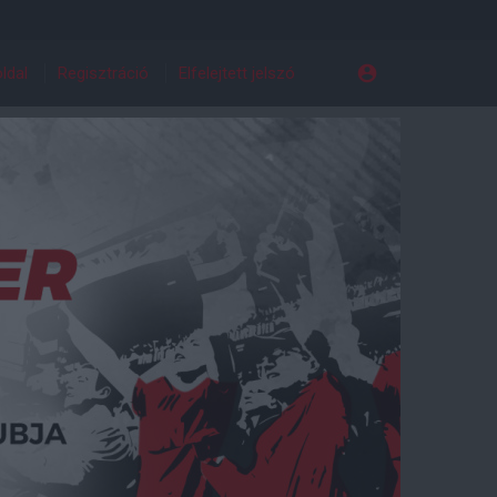
ldal
Regisztráció
Elfelejtett jelszó