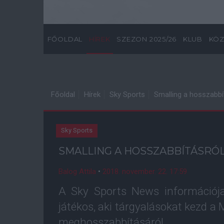
FŐOLDAL
HÍREK
SZEZON 2025/26
KLUB
KÖZ
Főoldal
Hírek
Sky Sports
Smalling a hosszabbít
Sky Sports
SMALLING A HOSSZABBÍTÁSRÓ
Balog Attila
•
2018. november. 22. 17:59
A Sky Sports News információja
játékos, aki tárgyalásokat kezd 
meghosszabbításáról.