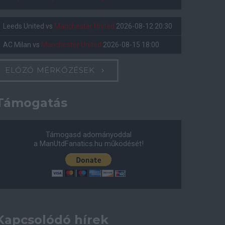
Leeds United
vs
Manchester United
2026-08-12 20:30
AC Milan
vs
Manchester United
2026-08-15 18:00
ELŐZŐ MÉRKŐZÉSEK
Támogatás
Támogasd adományoddal
a ManUtdFanatics.hu működését!
Kapcsolódó hírek