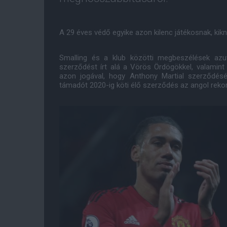
A 29 éves védő egyike azon kilenc játékosnak, kik
Smalling és a klub közötti megbeszélések azu
szerződést írt alá a Vörös Ördögökkel, valamin
azon jogával, hogy Anthony Martial szerződéséb
támadót 2020-ig köti élő szerződés az angol reko