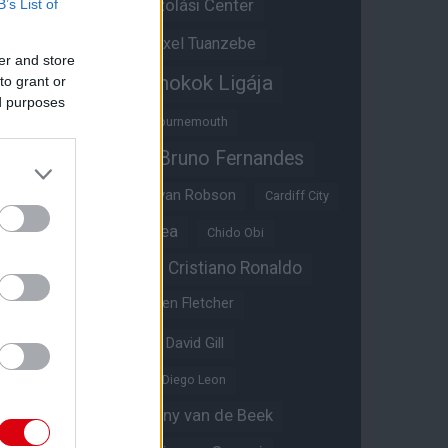
Átigazolási Center
B’s List of
Aston Villa
Átigazolások
Axel Tuanzebe
er and store
Bajnokok Ligája
to grant or
Ayden Heaven
ed purposes
Benjamin Sesko
Bournemouth
Bruno Fernandes
Brandon Williams
Bryan Mbeumo
Bryan Robson
Cardiff City
Casemiro
Chelsea
Chido Obi
Christian Eriksen
Cristiano Ronaldo
Crystal Palace
Darren Fletcher
David De Gea
David Gill
Dean Henderson
Diego Leon
Diogo Dalot
Donny van de Beek