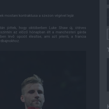
nek mostani kontraktusa a szezon végével lejár.
tán jöttek, hogy októberben Luke Shaw új, ötéves
t szintén az előző hónapban élt a manchesteri gárda
en lévő opciót élesítse, ami azt jelenti, a francia
rdbajnokhoz.