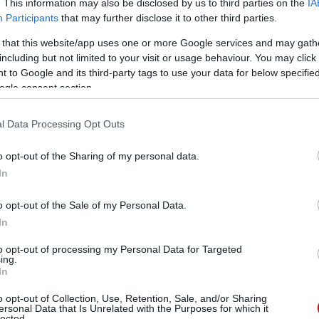
. This information may also be disclosed by us to third parties on the
IA
ManUtdFanatics.hu működését!
Participants
that may further disclose it to other third parties.
 that this website/app uses one or more Google services and may gath
including but not limited to your visit or usage behaviour. You may click 
 to Google and its third-party tags to use your data for below specifi
ogle consent section.
l Data Processing Opt Outs
o opt-out of the Sharing of my personal data.
In
o opt-out of the Sale of my Personal Data.
In
to opt-out of processing my Personal Data for Targeted
ing.
In
o opt-out of Collection, Use, Retention, Sale, and/or Sharing
ersonal Data that Is Unrelated with the Purposes for which it
lected.