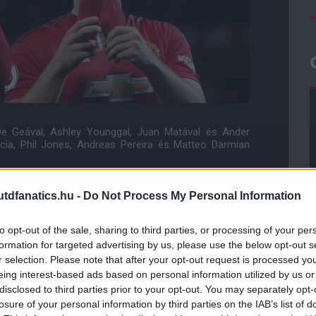
 De Geával, Ashley Younggal, Juan Matával és Ander
ncia, Phil Jones, Andreas Pereira és Matteo Darmian
 - 14 alkalommal játszott Mourinho csapatában az idei
dfanatics.hu -
Do Not Process My Personal Information
to opt-out of the sale, sharing to third parties, or processing of your per
formation for targeted advertising by us, please use the below opt-out s
r selection. Please note that after your opt-out request is processed y
ube-on is!
eing interest-based ads based on personal information utilized by us or
droidra
és
iOS-re
!
disclosed to third parties prior to your opt-out. You may separately opt-
losure of your personal information by third parties on the IAB’s list of