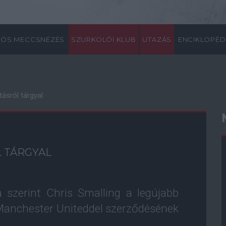
ÖS MECCSNÉZÉS
SZURKOLÓI KLUB
UTAZÁS
ENCIKLOPÉD
ásról tárgyal
L TÁRGYAL
 szerint Chris Smalling a legújabb
a Manchester Uniteddel szerződésének