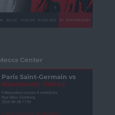
IA
BLOG
FÓRUM
PODCAST
PL TIPPVERSENY
Meccs Center
Paris Saint-Germain
vs
Manchester United
Felkészülési szezon 4. mérkőzés
Nya Ullevi, Göteborg
2026-08-08 17:00
1 nap 0 óra 37 perc 33 másodperc