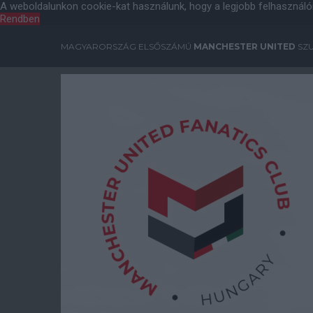
A weboldalunkon cookie-kat használunk, hogy a legjobb felhasználó
Rendben
MAGYARORSZÁG ELSŐSZÁMÚ
MANCHESTER UNITED
SZU