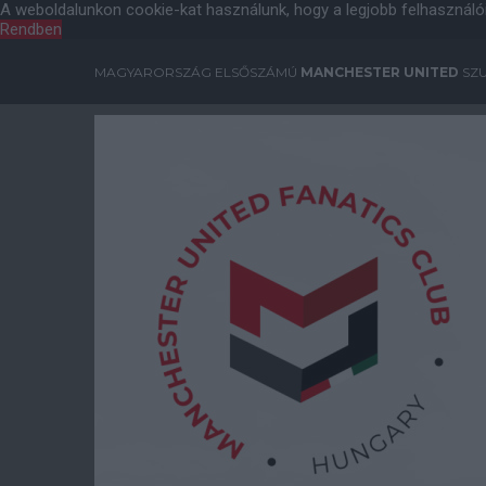
A weboldalunkon cookie-kat használunk, hogy a legjobb felhasználó
Rendben
MAGYARORSZÁG ELSŐSZÁMÚ
MANCHESTER UNITED
SZU