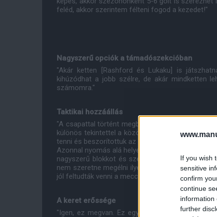
képes, akkor szezononként 5-6 gólt is szerezhet í
feléd, akkor szerintem félteni fogod a kezedet!"
Nagyszerű opciók a támadószekcióban
"Akár ketten [Rashford és Lukaku] is játszhat
kihúzódhat a jobb szélre, de akár mindketten le
számomra."
Taktikai hozzáállás
"A csapattal történt megbeszélés során arról be
különös tekintettel a közönség csendben tartásá
www.manut
tenni és beszorítottuk az ellenfelünket, de aztán 
Azonnal nyomás alá helyeztek minket, Atsu pedig s
If you wish 
nagyszerű blokkot és szerelést mutatott be, de
nem szeretne megélni ilyen közönség előtt egy ilye
sensitive in
jól feltudták venni a meccs ritmusát, a szurkolói
confirm you
continue se
information 
A keret erőssége
further disc
"Igen, ez megvan. Ez egy csapatjáték, kollektív m