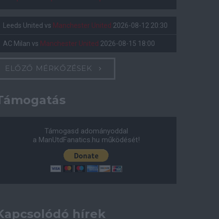
Leeds United
vs
Manchester United
2026-08-12 20:30
AC Milan
vs
Manchester United
2026-08-15 18:00
ELŐZŐ MÉRKŐZÉSEK
Támogatás
Támogasd adományoddal
a ManUtdFanatics.hu működését!
Kapcsolódó hírek