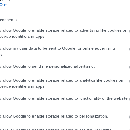
Out
l 1-kor már az FA-kupában lesz jelenésünk. De aztán
consents
a csapat erőnlétén. Természetesen most jó időszakot
 hogy március végén-áprilisban is meglegyen az a
o allow Google to enable storage related to advertising like cookies on
evice identifiers in apps.
o allow my user data to be sent to Google for online advertising
em [a szurkolók támogatását]. Hat perc után gólt
s.
olyan dolog, amelyet az ember soha nem felejt el és
s ott állni az oldalvonal mellett és most is hallani
to allow Google to send me personalized advertising.
elmeket a megfelelő módon megünnepelje az ember.
ak a végterméket. Minden egyes alkalommal, amikor
 megveregetni a saját válladat. De holnap reggel már
o allow Google to enable storage related to analytics like cookies on
állsz a következő mérkőzésre. Voltam már itt 5-0-s
evice identifiers in apps.
a a szurkolóink boldogan távozhattak. Ez pedig
o allow Google to enable storage related to functionality of the website
ube-on is!
o allow Google to enable storage related to personalization.
droidra
és
iOS-re
!
o allow Google to enable storage related to security, including