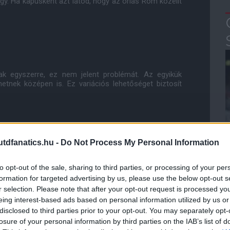
gy. Ha kapusként azt látod, hogy az óriás Rom közelít
nak egyszerre, ez nem jelent problémát. Az egyikük
hetnek középen is. Ez variációs lehetőséget biztosít
széltem, hogy miként kezeljük a mérkőzés eseményeit,
ra. Az első 10-12 percben ezt nagyszerűen megtudtuk
dfanatics.hu -
Do Not Process My Personal Information
egy-két hibánk hatására felbátorodott a hazai publikum.
zámtalanszor eltudott futni a baloldalon. Phil [Jones]
to opt-out of the sale, sharing to third parties, or processing of your per
 elismétlem, ezek olyan események, amilyet az ember
n klub ellen játszva. De úgy éreztem, hogy a fiúk újra
formation for targeted advertising by us, please use the below opt-out s
nk pedig fantasztikusan támogattak ebben minket."
r selection. Please note that after your opt-out request is processed y
eing interest-based ads based on personal information utilized by us or
disclosed to third parties prior to your opt-out. You may separately opt-
losure of your personal information by third parties on the IAB’s list of
űfaj és tudjuk, hogy mindenki kifogja venni a részét.