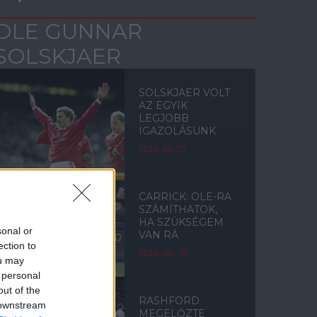
OLE GUNNAR
SOLSKJAER
SOLSKJAER VOLT
AZ EGYIK
LEGJOBB
IGAZOLÁSUNK
2026. júl. 29.
CARRICK: OLE-RA
SZÁMÍTHATOK,
HA SZÜKSÉGEM
sonal or
VAN RÁ
ection to
2026. jan. 25.
ou may
 personal
out of the
RASHFORD
 downstream
MEGELŐZTE