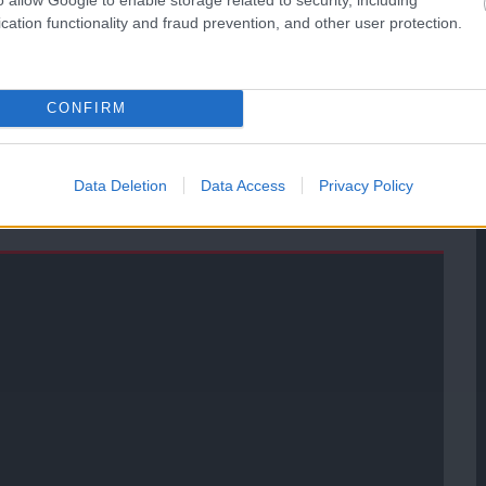
cation functionality and fraud prevention, and other user protection.
ManUtdFanatics.hu működését!
CONFIRM
Data Deletion
Data Access
Privacy Policy