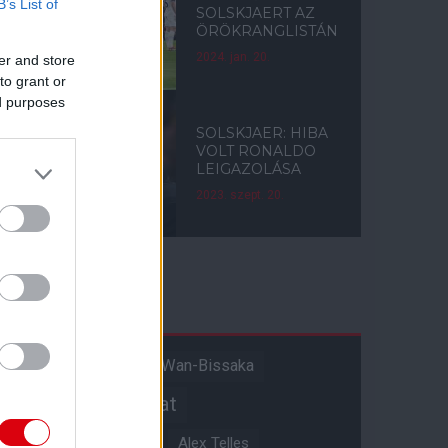
B’s List of
SOLSKJAERT AZ
ÖRÖKRANGLISTÁN
2024. jan. 20.
er and store
to grant or
ed purposes
SOLSKJAER: HIBA
VOLT RONALDO
LEIGAZOLÁSA
2023. szept. 20.
Címkék
Aaron Wan-Bissaka
A hangadó
Akadémiai csapat
Alejandro Garnacho
Alex Telles