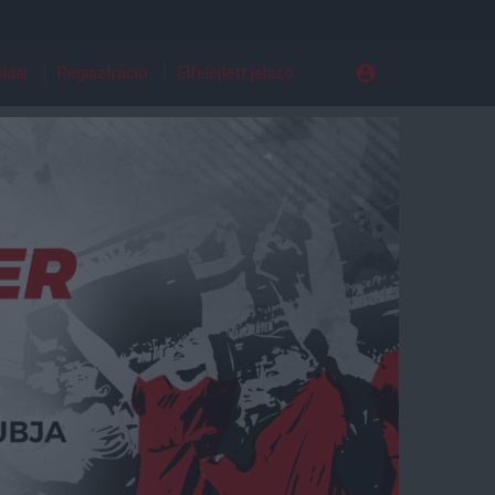
ldal
Regisztráció
Elfelejtett jelszó