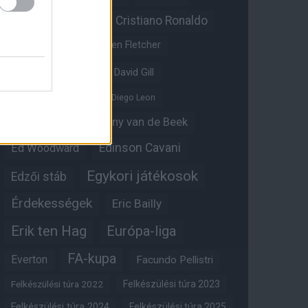
Christian Eriksen
Cristiano Ronaldo
Crystal Palace
Darren Fletcher
David De Gea
David Gill
Dean Henderson
Diego Leon
Diogo Dalot
Donny van de Beek
Edinson Cavani
Ed Woodward
Egykori játékosok
Edzői stáb
Érdekességek
Eric Bailly
Erik ten Hag
Európa-liga
FA-kupa
Everton
Facundo Pellistri
Felkészülési túra 2022
Felkészülési túra 2023
Felkészülési túra 2024
Felkészülési túra 2025