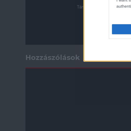
authenti
Támogasd adományoddal a 
Hozzászólások