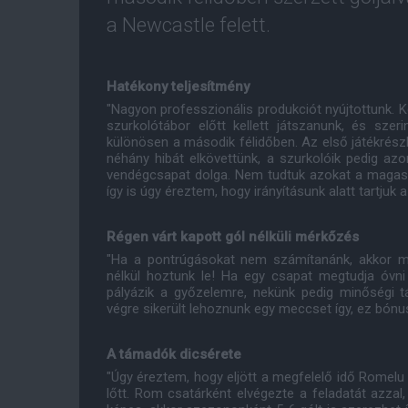
a Newcastle felett.
Hatékony teljesítmény
"Nagyon professzionális produkciót nyújtottunk. 
szurkolótábor előtt kellett játszanunk, és szer
különösen a második félidőben. Az első játékrész
néhány hibát elkövettünk, a szurkolóik pedig azo
vendégcsapat dolga. Nem tudtuk azokat a magass
így is úgy éreztem, hogy irányításunk alatt tartjuk
Régen várt kapott gól nélküli mérkőzés
"Ha a pontrúgásokat nem számítanánk, akkor min
nélkül hoztunk le! Ha egy csapat megtudja óvni 
pályázik a győzelemre, nekünk pedig minőségi 
végre sikerült lehoznunk egy meccset így, ez bónu
A támadók dicsérete
"Úgy éreztem, hogy eljött a megfelelő idő Romel
lőtt. Rom csatárként elvégezte a feladatát azzal,