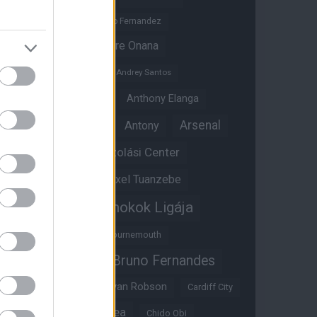
Altay Bayindir
Alvaro Fernandez
Amad Diallo
Andre Onana
Andreas Pereira
Andrey Santos
Angol válogatott
Anthony Elanga
Anthony Martial
Arsenal
Antony
Átigazolási Center
Aston Villa
Átigazolások
Axel Tuanzebe
Bajnokok Ligája
Ayden Heaven
Benjamin Sesko
Bournemouth
Bruno Fernandes
Brandon Williams
Bryan Mbeumo
Bryan Robson
Cardiff City
Casemiro
Chelsea
Chido Obi