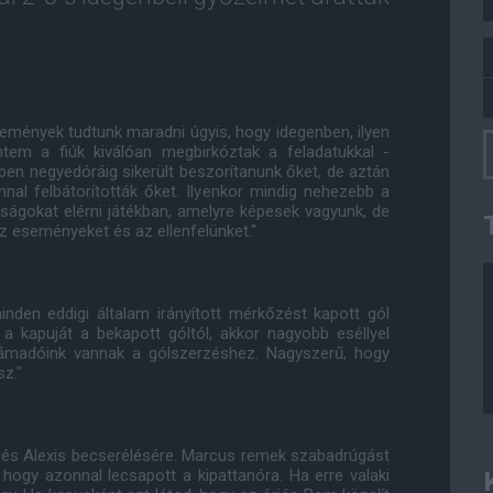
Kemények tudtunk maradni úgyis, hogy idegenben, ilyen
intem a fiúk kiválóan megbirkóztak a feladatukkal -
ben negyedóráig sikerült beszorítanunk őket, de aztán
nnal felbátorították őket. Ilyenkor mindig nehezebb a
ágokat elérni játékban, amelyre képesek vagyunk, de
 az eseményeket és az ellenfelünket."
den eddigi általam irányított mérkőzést kapott gól
a kapuját a bekapott góltól, akkor nagyobb eséllyel
támadóink vannak a gólszerzéshez. Nagyszerű, hogy
sz."
u és Alexis becserélésére. Marcus remek szabadrúgást
 hogy azonnal lecsapott a kipattanóra. Ha erre valaki