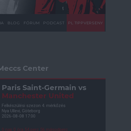
IA
BLOG
FÓRUM
PODCAST
PL TIPPVERSENY
Meccs Center
Paris Saint-Germain
vs
Manchester United
Felkészülési szezon 4. mérkőzés
Nya Ullevi, Göteborg
2026-08-08 17:00
0 nap 0 óra 54 perc 55 másodperc