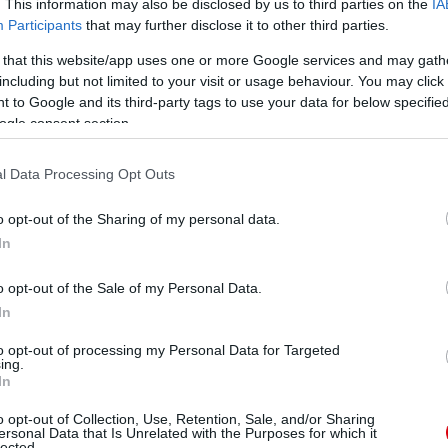
. This information may also be disclosed by us to third parties on the
IA
zólni abba, hogy miként folytassuk a felfelé való
Participants
that may further disclose it to other third parties.
ményeket és rukkoljunk elő olyan teljesítményekkel,
ítettek azok, akik kezdőként léptek pályára. Jól álltuk
 that this website/app uses one or more Google services and may gath
tték. Az ilyen mérkőzéseken, amikor ilyen helyen kell
or jön ki igazán egy csapat karaktere. Megmutatkozik a
including but not limited to your visit or usage behaviour. You may click 
mészetesen mindenki nyerni akar, de amikor ezeket a
 to Google and its third-party tags to use your data for below specifi
erniük."
ogle consent section.
l Data Processing Opt Outs
mérkőzésre koncentrálsz és sikerül összeszedni a
el a legvégén!"
o opt-out of the Sharing of my personal data.
In
o opt-out of the Sale of my Personal Data.
In
úgy megnyerte edzőként első négy meccsét, mint Sir
to opt-out of processing my Personal Data for Targeted
. Én csak a következő mérkőzésre koncentrálok. Ha
ing.
ni, akkor képesek lehetünk a következő négyről is
In
ihívást és ez az, amihez hozzászoktak az emberek. Meg
zzal kell foglalkoznunk, hogy négyszer nyertünk, hanem
o opt-out of Collection, Use, Retention, Sale, and/or Sharing
ersonal Data that Is Unrelated with the Purposes for which it
lected.