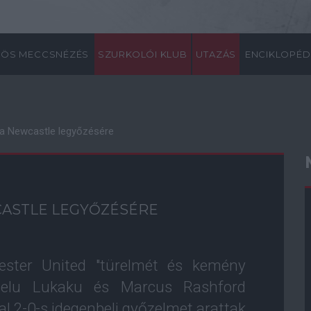
ÖS MECCSNÉZÉS
SZURKOLÓI KLUB
UTAZÁS
ENCIKLOPÉD
a a Newcastle legyőzésére
CASTLE LEGYŐZÉSÉRE
ester United "türelmét és kemény
melu Lukaku és Marcus Rashford
al 2-0-s idegenbeli győzelmet arattak