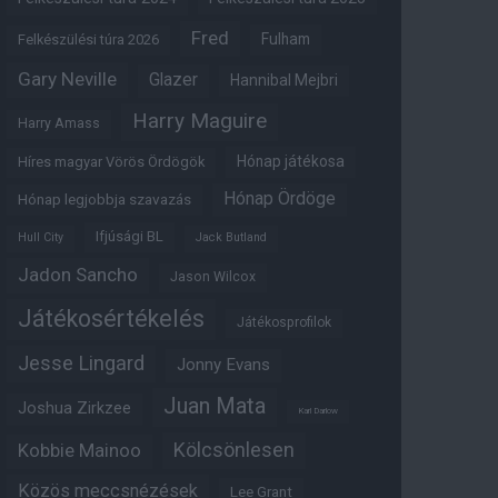
Fred
Fulham
Felkészülési túra 2026
Gary Neville
Glazer
Hannibal Mejbri
Harry Maguire
Harry Amass
Hónap játékosa
Híres magyar Vörös Ördögök
Hónap Ördöge
Hónap legjobbja szavazás
Ifjúsági BL
Hull City
Jack Butland
Jadon Sancho
Jason Wilcox
Játékosértékelés
Játékosprofilok
Jesse Lingard
Jonny Evans
Juan Mata
Joshua Zirkzee
Karl Darlow
Kölcsönlesen
Kobbie Mainoo
Közös meccsnézések
Lee Grant