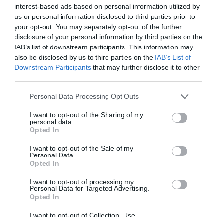
interest-based ads based on personal information utilized by
us or personal information disclosed to third parties prior to
your opt-out. You may separately opt-out of the further
disclosure of your personal information by third parties on the
IAB’s list of downstream participants. This information may
also be disclosed by us to third parties on the
IAB’s List of
Downstream Participants
that may further disclose it to other
third parties.
Please note that this website/app uses one or more Google
Personal Data Processing Opt Outs
services and may gather and store information including but
not limited to your visit or usage behaviour. You may click to
I want to opt-out of the Sharing of my
personal data.
Meccs Center
grant or deny consent to Google and its third-party tags to
Opted In
use your data for below specified purposes in below Google
consent section.
I want to opt-out of the Sale of my
Personal Data.
Leeds United
vs
Manchester
Opted In
United
I want to opt-out of processing my
Personal Data for Targeted Advertising.
Opted In
Felkészülési szezon 5. mérkőzés
Croke Park, Dublin
2026-08-12 20:30
I want to opt-out of Collection, Use,