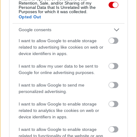
Retention, Sale, and/or Sharing of my
Personal Data that Is Unrelated with the
Purposes for which it was collected.
3 nap 4 óra 36 perc 49 másodperc
Opted Out
Google consents
AC Milan
vs
Manchester United
2026-08-15 18:00
I want to allow Google to enable storage
ELŐZŐ MÉRKŐZÉSEK
related to advertising like cookies on web or
device identifiers in apps.
Támogatás
I want to allow my user data to be sent to
Google for online advertising purposes.
I want to allow Google to send me
Támogasd adományoddal
personalized advertising.
a ManUtdFanatics.hu működését!
I want to allow Google to enable storage
related to analytics like cookies on web or
device identifiers in apps.
I want to allow Google to enable storage
related to functionality of the website or app.