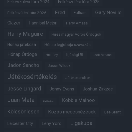
Felkészülési túra 2024
Felkészülési túra 2025
Fred
Gary Neville
Fulham
Felkészülési túra 2026
Glazer
Hannibal Mejbri
Harry Amass
Harry Maguire
Híres magyar Vörös Ördögök
Hónap játékosa
Hónap legjobbja szavazás
Hónap Ördöge
Ifjúsági BL
Hull City
Jack Butland
Jadon Sancho
Jason Wilcox
Játékosértékelés
Játékosprofilok
Jesse Lingard
Jonny Evans
Joshua Zirkzee
Juan Mata
Kobbie Mainoo
Karl Darlow
Kölcsönlesen
Közös meccsnézések
Lee Grant
Ligakupa
Leny Yoro
Leicester City