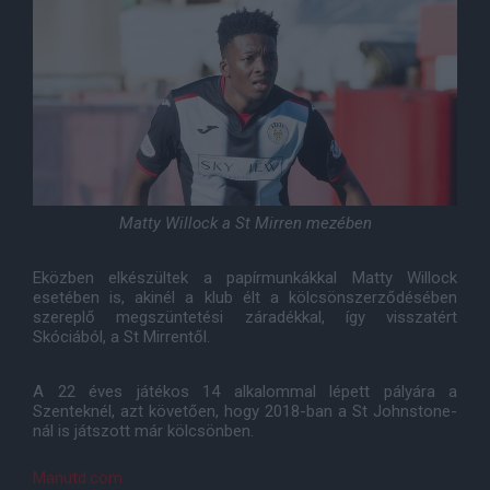
Matty Willock a St Mirren mezében
Eközben elkészültek a papírmunkákkal Matty Willock
esetében is, akinél a klub élt a kölcsönszerződésében
szereplő megszüntetési záradékkal, így visszatért
Skóciából, a St Mirrentől.
A 22 éves játékos 14 alkalommal lépett pályára a
Szenteknél, azt követően, hogy 2018-ban a St Johnstone-
nál is játszott már kölcsönben.
Manutd.com