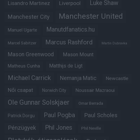
Luke Shaw
Lisandro Martinez
Liverpool
Manchester United
Manchester City
Manutdfanatics.hu
Manuel Ugarte
Marcus Rashford
Marcel Sabitzer
Martin Dubravka
Mason Greenwood
Mason Mount
Matheus Cunha
Matthijs de Ligt
Michael Carrick
Nemanja Matic
Newcastle
Női csapat
Noussair Mazraoui
Norwich City
Ole Gunnar Solskjaer
Omar Berrada
Paul Pogba
Paul Scholes
Patrick Dorgu
Phil Jones
Pénzügyek
Phil Neville