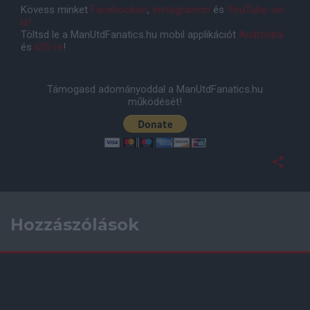
Kövess minket
Facebookon
,
Instagramon
és
YouTube-on
is!
Töltsd le a ManUtdFanatics.hu mobil applikációt
Androidra
és
iOS-re
!
Támogasd adományoddal a ManUtdFanatics.hu
működését!
Hozzászólások