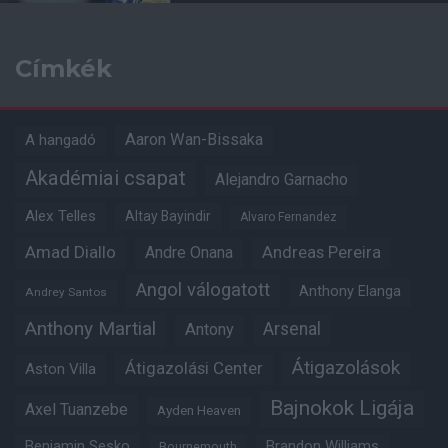
Címkék
Aaron Wan-Bissaka
A hangadó
Akadémiai csapat
Alejandro Garnacho
Alex Telles
Altay Bayindir
Alvaro Fernandez
Amad Diallo
Andre Onana
Andreas Pereira
Angol válogatott
Anthony Elanga
Andrey Santos
Anthony Martial
Arsenal
Antony
Átigazolások
Átigazolási Center
Aston Villa
Bajnokok Ligája
Axel Tuanzebe
Ayden Heaven
Benjamin Sesko
Brandon Williams
Bournemouth