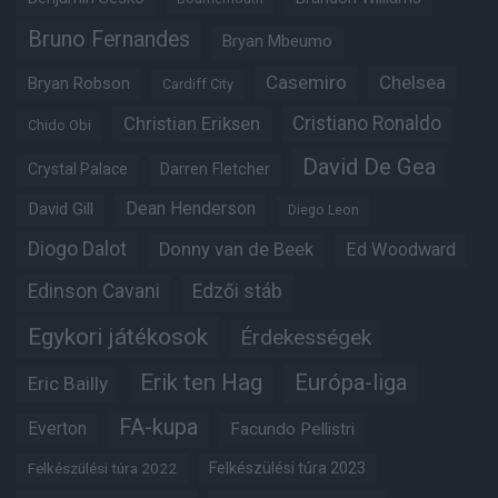
Bruno Fernandes
Bryan Mbeumo
Casemiro
Chelsea
Bryan Robson
Cardiff City
Christian Eriksen
Cristiano Ronaldo
Chido Obi
David De Gea
Crystal Palace
Darren Fletcher
Dean Henderson
David Gill
Diego Leon
Diogo Dalot
Donny van de Beek
Ed Woodward
Edinson Cavani
Edzői stáb
Egykori játékosok
Érdekességek
Erik ten Hag
Európa-liga
Eric Bailly
FA-kupa
Everton
Facundo Pellistri
Felkészülési túra 2022
Felkészülési túra 2023