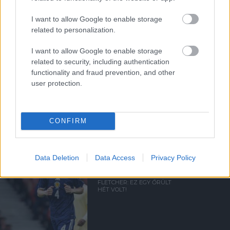
Kapcsolódó hírek
I want to allow Google to enable storage
related to personalization.
TARTALÉK CSAPAT
I want to allow Google to enable storage
related to security, including authentication
functionality and fraud prevention, and other
user protection.
HIVATALOS: THOMPSON A
UNITEDHEZ IGAZOLT
CONFIRM
Data Deletion
Data Access
Privacy Policy
FLETCHER: EZ EGY ŐRÜLT
HÉT VOLT!