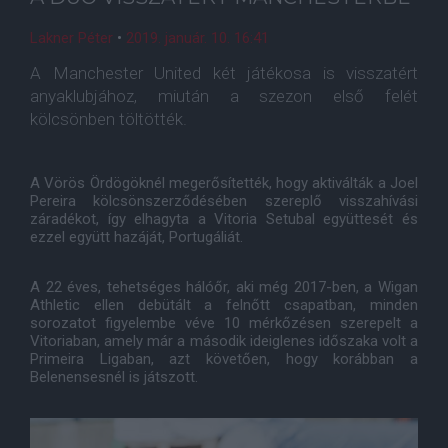
Lakner Péter
•
2019. január. 10. 16:41
A Manchester United két játékosa is visszatért
anyaklubjához, miután a szezon első felét
kölcsönben töltötték.
A Vörös Ördögöknél megerősítették, hogy aktiválták a Joel
Pereira kölcsönszerződésében szereplő visszahívási
záradékot, így elhagyta a Vitoria Setubal együttesét és
ezzel együtt hazáját, Portugáliát.
A 22 éves, tehetséges hálóőr, aki még 2017-ben, a Wigan
Athletic ellen debütált a felnőtt csapatban, minden
sorozatot figyelembe véve 10 mérkőzésen szerepelt a
Vitoriaban, amely már a második ideiglenes időszaka volt a
Primeira Ligaban, azt követően, hogy korábban a
Belenensesnél is játszott.