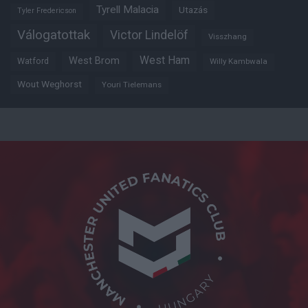
Tyrell Malacia
Utazás
Tyler Fredericson
Válogatottak
Victor Lindelöf
Visszhang
West Ham
West Brom
Watford
Willy Kambwala
Wout Weghorst
Youri Tielemans