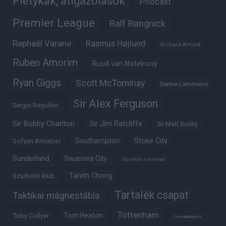
Pletykák, átigazolások
Podcast
Premier League
Ralf Rangnick
Raphaël Varane
Rasmus Højlund
Richard Arnold
Ruben Amorim
Ruud van Nistelrooy
Ryan Giggs
Scott McTominay
Senne Lammens
Sir Alex Ferguson
Sergio Reguilon
Sir Bobby Charlton
Sir Jim Ratcliffe
Sir Matt Busby
Southampton
Stoke City
Sofyan Amrabat
Sunderland
Swansea City
Szurkoló szemmel
Tahith Chong
Szurkolói klub
Tartalék csapat
Taktikai mágnestábla
Tottenham
Tom Heaton
Toby Collyer
Trófeabibliográfia