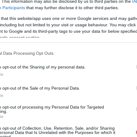
. This information may also be disclosed by us to third parties on the
IA
Participants
that may further disclose it to other third parties.
 that this website/app uses one or more Google services and may gath
including but not limited to your visit or usage behaviour. You may click 
 to Google and its third-party tags to use your data for below specifi
ogle consent section.
l Data Processing Opt Outs
o opt-out of the Sharing of my personal data.
In
o opt-out of the Sale of my Personal Data.
In
to opt-out of processing my Personal Data for Targeted
ing.
In
o opt-out of Collection, Use, Retention, Sale, and/or Sharing
ersonal Data that Is Unrelated with the Purposes for which it
lected.