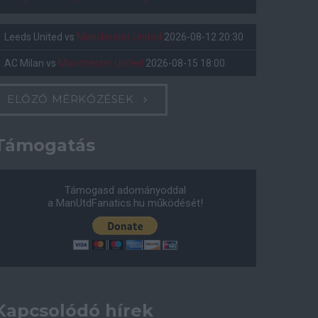
Leeds United
vs
Manchester United
2026-08-12 20:30
AC Milan
vs
Manchester United
2026-08-15 18:00
ELŐZŐ MÉRKŐZÉSEK
Támogatás
Támogasd adományoddal
a ManUtdFanatics.hu működését!
Kapcsolódó hírek