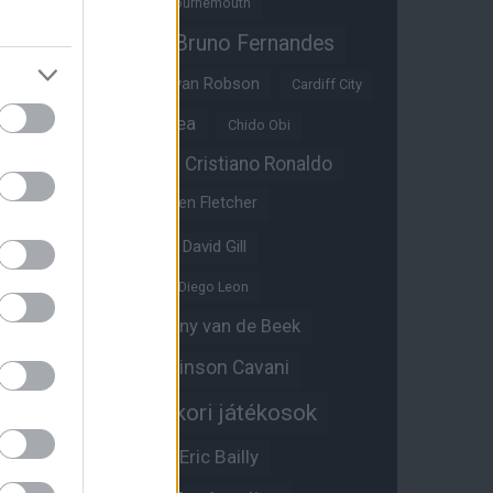
Benjamin Sesko
Bournemouth
Bruno Fernandes
Brandon Williams
Bryan Mbeumo
Bryan Robson
Cardiff City
Casemiro
Chelsea
Chido Obi
Christian Eriksen
Cristiano Ronaldo
Crystal Palace
Darren Fletcher
David De Gea
David Gill
Dean Henderson
Diego Leon
Diogo Dalot
Donny van de Beek
Edinson Cavani
Ed Woodward
Egykori játékosok
Edzői stáb
Érdekességek
Eric Bailly