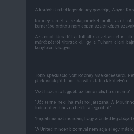
A korábbi United legenda úgy gondolja, Wayne Roon
Rooney ismét a szalagcímeket uralta azok ut
kamerába ordított nem éppen szalonképes szavak
Az angol támadót a futball szövetség el is tilto
mérkõzésrõl tiltották el. Így a Fulham elleni ba
kénytelen kihagyni.
Több spekuláció volt Rooney viselkedeésérõl, Pet
játékosnak jót tenne, ha változtatna lakóhelyén.
"Azt hiszem a legjobb az lenne neki, ha elmenne" 
"Jót tenne neki, ha máshol játszana. A Mourinh
tudná õt és kihozná belõle a legjobbat."
"Fájdalmas azt mondani, hogy a United legjobbja tal
"A United minden bizonnyal nem adja el egy másik a