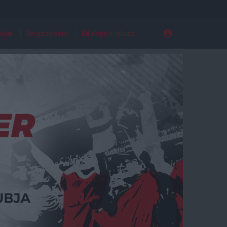
ldal
Regisztráció
Elfelejtett jelszó