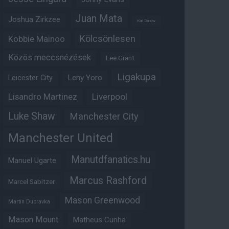
Juan Mata
Joshua Zirkzee
Karl Darlow
Kölcsönlesen
Kobbie Mainoo
Közös meccsnézések
Lee Grant
Ligakupa
Leny Yoro
Leicester City
Lisandro Martinez
Liverpool
Luke Shaw
Manchester City
Manchester United
Manutdfanatics.hu
Manuel Ugarte
Marcus Rashford
Marcel Sabitzer
Mason Greenwood
Martin Dubravka
Mason Mount
Matheus Cunha