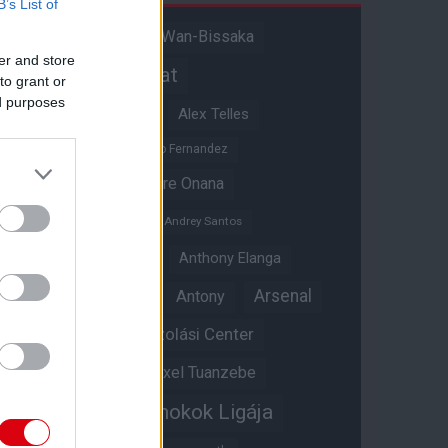
B’s List of
Aaron Wan-Bissaka
A hangadó
er and store
Akadémiai csapat
to grant or
ed purposes
Alejandro Garnacho
Alex Telles
Altay Bayindir
Alvaro Fernandez
Amad Diallo
Andre Onana
Andreas Pereira
Andrey Santos
Angol válogatott
Anthony Elanga
Anthony Martial
Arsenal
Antony
Átigazolási Center
Aston Villa
Átigazolások
Axel Tuanzebe
Bajnokok Ligája
Ayden Heaven