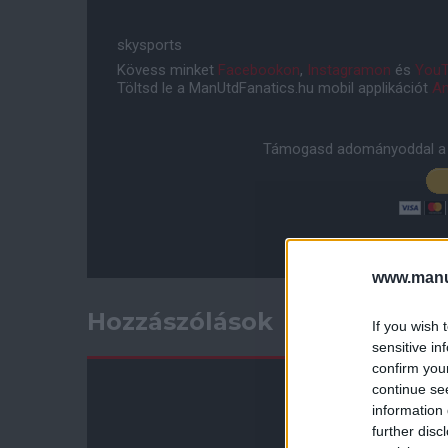
skysports
Kövess minket
Facebookon
,
Instagramon
és
YouT
Töltsd le a ManUtdFanatics.hu mobil applikációt
An
Támogasd adományoddal a 
www.manut
Hozzászólások
If you wish 
sensitive in
confirm you
continue se
information 
further disc