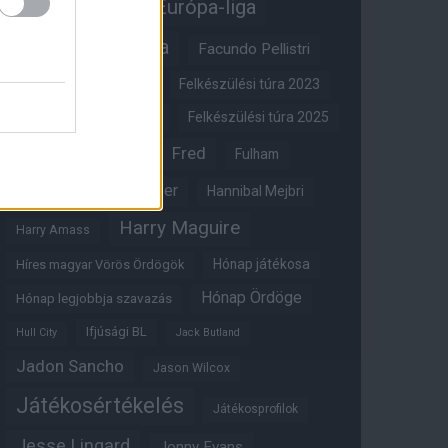
Erik ten Hag
Európa-liga
FA-kupa
Everton
Facundo Pellistri
Felkészülési túra 2022
Felkészülési túra 2023
Felkészülési túra 2024
Felkészülési túra 2025
Fred
Fulham
Felkészülési túra 2026
Gary Neville
Glazer
Hannibal Mejbri
Harry Maguire
Harry Amass
Hónap játékosa
Híres magyar Vörös Ördögök
Hónap Ördöge
Hónap legjobbja szavazás
Ifjúsági BL
Hull City
Jack Butland
Jadon Sancho
Jason Wilcox
Játékosértékelés
Játékosprofilok
Jesse Lingard
Jonny Evans