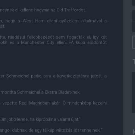
eynak el kellene hagynia az Old Traffordot.
án, hogy a West Ham elleni gyõzelem alkalmával a
at.
tta, ráadásul fellebbezését sem fogadták el, így két
jnokit és a Manchester City elleni FA kupa elõdöntõt
er Schmeichel pedig arra a következtetésre jutott, a
- mondta Schmeichel a Ekstra Bladet-nek.
o vezette Real Madridban akár. Õ mindenképp kezelni
án jobb lenne, ha kipróbálna valami újat."
ngol klubnak, de egy tájkép változás jót tenne neki."