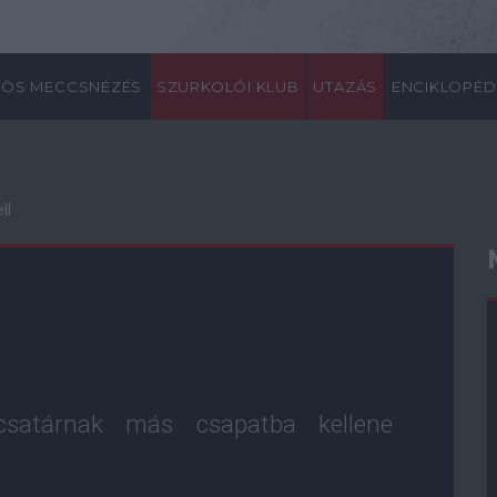
ÖS MECCSNÉZÉS
SZURKOLÓI KLUB
UTAZÁS
ENCIKLOPÉD
ll
csatárnak más csapatba kellene