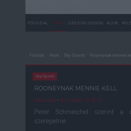
FŐOLDAL
HÍREK
SZEZON 2025/26
KLUB
KÖZ
Főoldal
Hírek
Sky Sports
Rooneynak mennie ke
Sky Sports
ROONEYNAK MENNIE KELL
Balog Attila
•
2011. április. 09. 20:15
Peter Schmeichel szerint a 
szerepelnie.