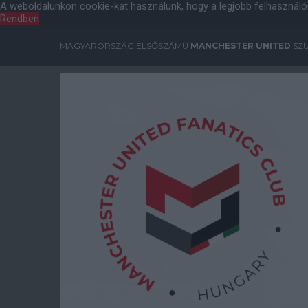
A weboldalunkon cookie-kat használunk, hogy a legjobb felhasználó
Rendben
MAGYARORSZÁG ELSŐSZÁMÚ
MANCHESTER UNITED
SZU