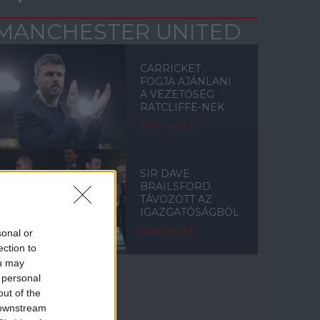
MANCHESTER UNITED
CARRICKET
FOGJA AJÁNLANI
A VEZETŐSÉG
RATCLIFFE-NEK
2026. máj. 13.
SIR DAVE
BRAILSFORD
TÁVOZOTT AZ
IGAZGATÓSÁGBÓL
2026. máj. 07.
sonal or
ection to
ou may
 personal
out of the
Címkék
 downstream