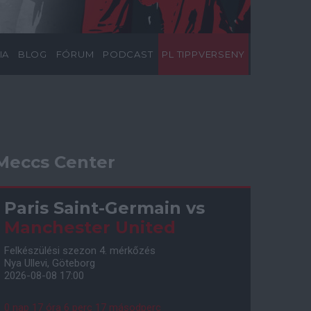
IA
BLOG
FÓRUM
PODCAST
PL TIPPVERSENY
Meccs Center
Paris Saint-Germain
vs
Manchester United
Felkészülési szezon 4. mérkőzés
Nya Ullevi, Göteborg
2026-08-08 17:00
0 nap 17 óra 6 perc 16 másodperc