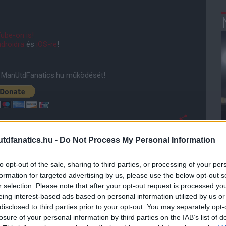
ube-on is!
droidra
és
iOS-re
!
ManUtdFanatics.hu működését!
dfanatics.hu -
Do Not Process My Personal Information
to opt-out of the sale, sharing to third parties, or processing of your per
formation for targeted advertising by us, please use the below opt-out s
r selection. Please note that after your opt-out request is processed y
eing interest-based ads based on personal information utilized by us or
disclosed to third parties prior to your opt-out. You may separately opt-
losure of your personal information by third parties on the IAB’s list of