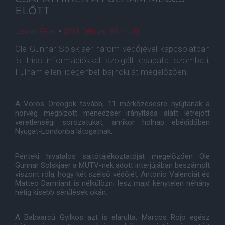
ELŐTT
Lakner Péter
•
2019. február. 08. 11:40
Ole Gunnar Solskjaer három védőjével kapcsolatban
is friss információkkal szolgált csapata szombati,
Fulham elleni idegenbeli bajnokiját megelőzően.
A Vörös Ördögök tovább, 11 mérkőzésesre nyújtanák a
norvég megbízott menedzser irányítása alatt létrejött
veretlenségi sorozatukat, amikor holnap ebédidőben
Nyugat-Londonba látogatnak.
Pénteki hivatalos sajtótájékoztatóját megelőzően Ole
Gunnar Solskjaer a MUTV-nek adott interjújában beszámolt
viszont róla, hogy két szélső védőjét, Antonio Valenciát és
Matteo Darmiant is nélkülözni lesz majd kénytelen néhány
hétig kisebb sérülések okán.
A Babaarcú Gyilkos azt is elárulta, Marcos Rojo egész