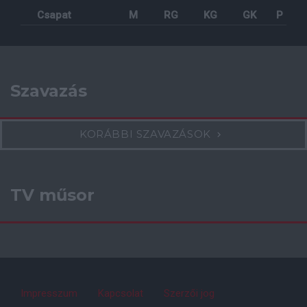
Csapat
M
RG
KG
GK
P
Szavazás
KORÁBBI SZAVAZÁSOK
TV műsor
Impresszum
Kapcsolat
Szerzői jog