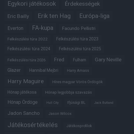
Egykori játékosok
Érdekességek
Erik ten Hag
Európa-liga
Eric Bailly
FA-kupa
Everton
Facundo Pellistri
Felkészülési túra 2022
Felkészülési túra 2023
Felkészülési túra 2024
Felkészülési túra 2025
Fred
Gary Neville
Fulham
Felkészülési túra 2026
Glazer
Hannibal Mejbri
Harry Amass
Harry Maguire
Híres magyar Vörös Ördögök
Hónap játékosa
Hónap legjobbja szavazás
Hónap Ördöge
Ifjúsági BL
Hull City
Jack Butland
Jadon Sancho
Jason Wilcox
Játékosértékelés
Játékosprofilok