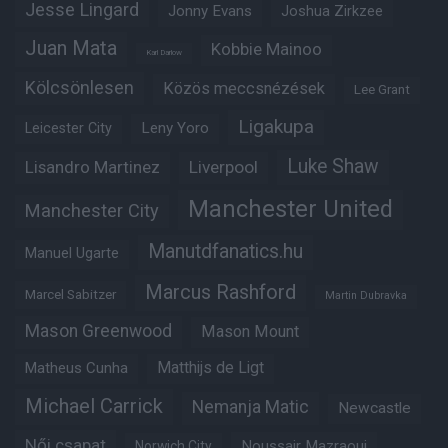
Jesse Lingard
Jonny Evans
Joshua Zirkzee
Juan Mata
Kobbie Mainoo
Karl Darlow
Kölcsönlesen
Közös meccsnézések
Lee Grant
Ligakupa
Leny Yoro
Leicester City
Luke Shaw
Lisandro Martinez
Liverpool
Manchester United
Manchester City
Manutdfanatics.hu
Manuel Ugarte
Marcus Rashford
Marcel Sabitzer
Martin Dubravka
Mason Greenwood
Mason Mount
Matheus Cunha
Matthijs de Ligt
Michael Carrick
Nemanja Matic
Newcastle
Női csapat
Noussair Mazraoui
Norwich City