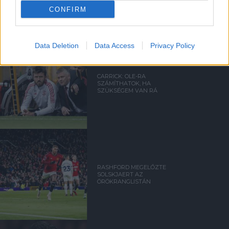
CONFIRM
Data Deletion
Data Access
Privacy Policy
CARRICK: OLE-RA
SZÁMÍTHATOK, HA
SZÜKSÉGEM VAN RÁ
RASHFORD MEGELŐZTE
SOLSKJAERT AZ
ÖRÖKRANGLISTÁN