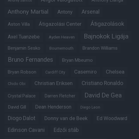
Anthony Elanga
Andrey Santos
Anthony Martial
Arsenal
Antony
Átigazolások
Átigazolási Center
Aston Villa
Bajnokok Ligája
Axel Tuanzebe
Ayden Heaven
Benjamin Sesko
Brandon Williams
Bournemouth
Bruno Fernandes
Bryan Mbeumo
Casemiro
Chelsea
Bryan Robson
Cardiff City
Christian Eriksen
Cristiano Ronaldo
Chido Obi
David De Gea
Crystal Palace
Darren Fletcher
Dean Henderson
David Gill
Diego Leon
Diogo Dalot
Donny van de Beek
Ed Woodward
Edinson Cavani
Edzői stáb