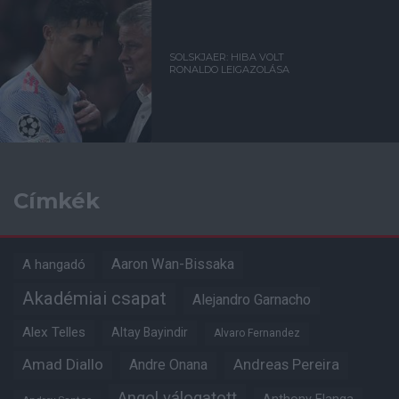
SOLSKJAER: HIBA VOLT
RONALDO LEIGAZOLÁSA
Címkék
Aaron Wan-Bissaka
A hangadó
Akadémiai csapat
Alejandro Garnacho
Alex Telles
Altay Bayindir
Alvaro Fernandez
Amad Diallo
Andre Onana
Andreas Pereira
Angol válogatott