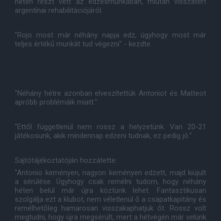
héten részt vett az edzésmunkában, miután visszatért
argentínai rehabilitációjáról.
"Rojo most már néhány napja edz, úgyhogy most már
teljes értékű munkát tud végezni" - kezdte.
"Néhány hétre azonban elveszítettük Antoniot és Matteot
apróbb problémáik miatt."
"Ettől függetlenül nem rossz a helyzetünk. Van 20-21
játékosunk, akik mindennap edzeni tudnak, ez pedig jó."
Sajtótájékoztatóján hozzátette:
"Antonio keményen, nagyon keményen edzett, majd kiújult
a sérülése. Úgyhogy csak remélni tudom, hogy néhány
héten belül már újra köztünk lehet. Fantasztikusan
szolgálja ezt a klubot, nem véletlenül ő a csapatkapitány és
remélhetőleg hamarosan visszakaphatjuk őt. Rossz volt
megtudni, hogy újra megsérült, mert a hétvégén már velünk