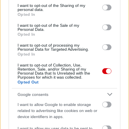
Meccs Center
not limited to your visit or usage behaviour. You may click to
I want to opt-out of the Sharing of my
personal data.
grant or deny consent to Google and its third-party tags to
Opted In
use your data for below specified purposes in below Google
consent section.
I want to opt-out of the Sale of my
Paris Saint-Germain
vs
Personal Data.
Opted In
Manchester United
I want to opt-out of processing my
Felkészülési szezon 4. mérkőzés
Personal Data for Targeted Advertising.
Opted In
Nya Ullevi, Göteborg
2026-08-08 17:00
I want to opt-out of Collection, Use,
Retention, Sale, and/or Sharing of my
1 nap 15 óra 42 perc 1 másodperc
Personal Data that Is Unrelated with the
Purposes for which it was collected.
Opted Out
Leeds United
vs
Manchester United
2026-08-12 20:30
Google consents
AC Milan
vs
Manchester United
2026-08-15 18:00
I want to allow Google to enable storage
related to advertising like cookies on web or
ELŐZŐ MÉRKŐZÉSEK
device identifiers in apps.
I want to allow my user data to be sent to