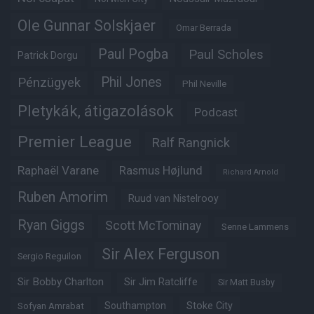
Ole Gunnar Solskjaer
Omar Berrada
Paul Pogba
Paul Scholes
Patrick Dorgu
Phil Jones
Pénzügyek
Phil Neville
Pletykák, átigazolások
Podcast
Premier League
Ralf Rangnick
Raphaël Varane
Rasmus Højlund
Richard Arnold
Ruben Amorim
Ruud van Nistelrooy
Ryan Giggs
Scott McTominay
Senne Lammens
Sir Alex Ferguson
Sergio Reguilon
Sir Bobby Charlton
Sir Jim Ratcliffe
Sir Matt Busby
Southampton
Stoke City
Sofyan Amrabat