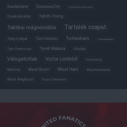
Sunderland
Swansea City
Szurkoló szemmel
Tahith Chong
Szurkolói klub
Tartalék csapat
Taktikai mágnestábla
Tottenham
Tom Heaton
Toby Collyer
Trófeabibliográfia
Tyrell Malacia
Utazás
Tyler Fredericson
Válogatottak
Victor Lindelöf
Visszhang
West Ham
West Brom
Watford
Willy Kambwala
Wout Weghorst
Youri Tielemans