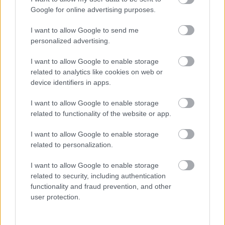
Támogatás
Google for online advertising purposes.
I want to allow Google to send me
personalized advertising.
Támogasd adományoddal
a ManUtdFanatics.hu működését!
I want to allow Google to enable storage
related to analytics like cookies on web or
device identifiers in apps.
I want to allow Google to enable storage
related to functionality of the website or app.
Kapcsolódó hírek
I want to allow Google to enable storage
related to personalization.
OLE GUNNAR SOLSKJAER
I want to allow Google to enable storage
related to security, including authentication
functionality and fraud prevention, and other
user protection.
SOLSKJAER VOLT AZ EGYIK
LEGJOBB IGAZOLÁSUNK