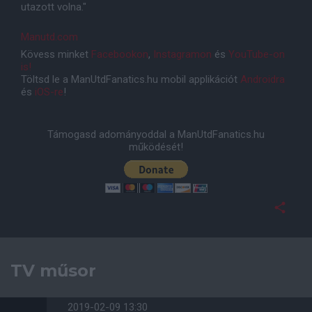
utazott volna."
Manutd.com
Kövess minket
Facebookon
,
Instagramon
és
YouTube-on
is!
Töltsd le a ManUtdFanatics.hu mobil applikációt
Androidra
és
iOS-re
!
Támogasd adományoddal a ManUtdFanatics.hu
működését!
TV műsor
2019-02-09 13:30