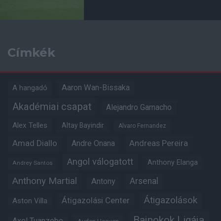
Címkék
Aaron Wan-Bissaka
A hangadó
Akadémiai csapat
Alejandro Garnacho
Alex Telles
Altay Bayindir
Alvaro Fernandez
Amad Diallo
Andre Onana
Andreas Pereira
Angol válogatott
Anthony Elanga
Andrey Santos
Anthony Martial
Arsenal
Antony
Átigazolások
Átigazolási Center
Aston Villa
Bajnokok Ligája
Axel Tuanzebe
Ayden Heaven