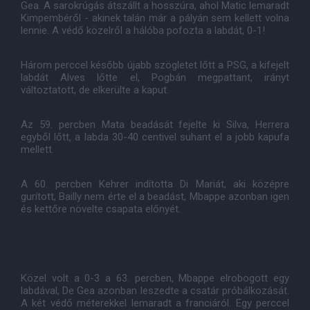
Gea. A sarokrúgás átszállt a hosszúra, ahol Matic lemaradt
Kimpembéről - akinek talán már a pályán sem kellett volna
lennie. A védő közelről a hálóba pofozta a labdát, 0-1!
Három perccel később újabb szögletet lőtt a PSG, a kifejelt
labdát Alves lőtte el, Pogbán megpattant, irányt
változtatott, de elkerülte a kaput.
Az 59. percben Mata beadását fejelte ki Silva, Herrera
egyből lőtt, a labda 30-40 centivel suhant el a jobb kapufa
mellett.
A 60. percben Kehrer indította Di Mariát, aki középre
gurított, Bailly nem érte el a beadást, Mbappe azonban igen
és kettőre növelte csapata előnyét.
Közel volt a 0-3 a 63. percben, Mbappe elrobogott egy
labdával, De Gea azonban leszedte a csatár próbálkozását.
A két védő méterekkel lemaradt a franciáról. Egy perccel