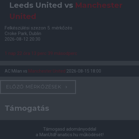
Leeds United
vs
Manchester
United
Felkészülési szezon 5. mérkőzés
Croke Park, Dublin
2026-08-12 20:30
1 nap 22 óra 13 perc 38 másodperc
AC Milan
vs
Manchester United
2026-08-15 18:00
ELŐZŐ MÉRKŐZÉSEK
Támogatás
Támogasd adományoddal
a ManUtdFanatics.hu működését!