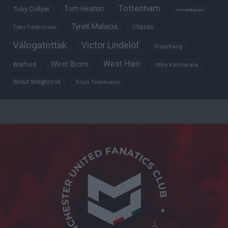
Tottenham
Tom Heaton
Toby Collyer
Trófeabibliográfia
Tyrell Malacia
Utazás
Tyler Fredericson
Válogatottak
Victor Lindelöf
Visszhang
West Ham
West Brom
Watford
Willy Kambwala
Wout Weghorst
Youri Tielemans