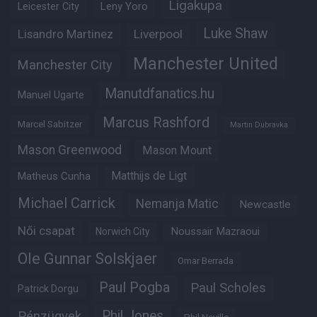
Ligakupa
Leny Yoro
Leicester City
Luke Shaw
Lisandro Martinez
Liverpool
Manchester United
Manchester City
Manutdfanatics.hu
Manuel Ugarte
Marcus Rashford
Marcel Sabitzer
Martin Dubravka
Mason Greenwood
Mason Mount
Matthijs de Ligt
Matheus Cunha
Michael Carrick
Nemanja Matic
Newcastle
Női csapat
Noussair Mazraoui
Norwich City
Ole Gunnar Solskjaer
Omar Berrada
Paul Pogba
Paul Scholes
Patrick Dorgu
Phil Jones
Pénzügyek