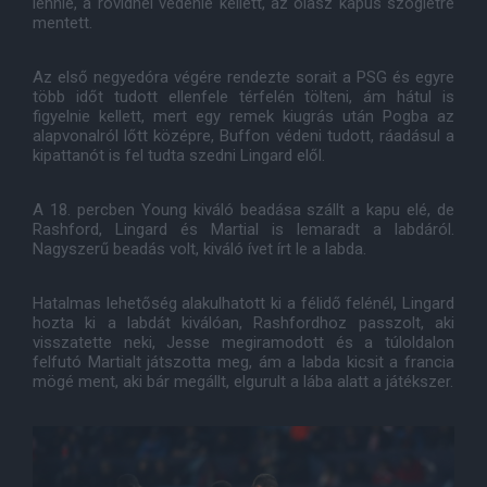
lennie, a rövidnél védenie kellett, az olasz kapus szögletre
mentett.
Az első negyedóra végére rendezte sorait a PSG és egyre
több időt tudott ellenfele térfelén tölteni, ám hátul is
figyelnie kellett, mert egy remek kiugrás után Pogba az
alapvonalról lőtt középre, Buffon védeni tudott, ráadásul a
kipattanót is fel tudta szedni Lingard elől.
A 18. percben Young kiváló beadása szállt a kapu elé, de
Rashford, Lingard és Martial is lemaradt a labdáról.
Nagyszerű beadás volt, kiváló ívet írt le a labda.
Hatalmas lehetőség alakulhatott ki a félidő felénél, Lingard
hozta ki a labdát kiválóan, Rashfordhoz passzolt, aki
visszatette neki, Jesse megiramodott és a túloldalon
felfutó Martialt játszotta meg, ám a labda kicsit a francia
mögé ment, aki bár megállt, elgurult a lába alatt a játékszer.