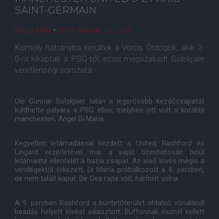
SAINT-GERMAIN
Balog Attila
•
2019. február. 12. 22:55
Komoly hátrányba kerültek a Vörös Ördögök, akik 2-
0-ra kikaptak a PSG-től, ezzel megszakadt Solskjaer
veretlenségi sorozata.
Ole Gunnar Solskjaer talán a legerősebb kezdőcsapatát
küldhette pályára a PSG ellen, melyben ott volt a korábbi
manchesteri, Angel Di Maria.
Kegyetlen letámadással kezdett a United, Rashford és
Lingard vezérletével már a saját tizenhatosán belül
letámadta ellenfelét a hazai csapat. Az első lövés mégis a
vendégektől érkezett, Di Maria próbálkozott a 6. percben,
de nem talált kaput. De Gea rajta volt, hárított volna.
A 9. percben Rashford a büntetőterület oldalsó vonalánál
beadás helyett lövést választott, Buffonnak észnél kellett