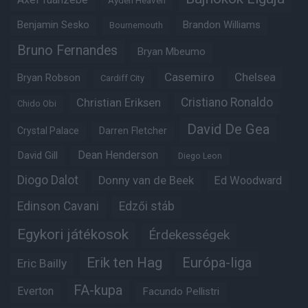
Benjamin Sesko
Brandon Williams
Bournemouth
Bruno Fernandes
Bryan Mbeumo
Casemiro
Chelsea
Bryan Robson
Cardiff City
Christian Eriksen
Cristiano Ronaldo
Chido Obi
David De Gea
Crystal Palace
Darren Fletcher
Dean Henderson
David Gill
Diego Leon
Diogo Dalot
Donny van de Beek
Ed Woodward
Edinson Cavani
Edzői stáb
Egykori játékosok
Érdekességek
Erik ten Hag
Európa-liga
Eric Bailly
FA-kupa
Everton
Facundo Pellistri