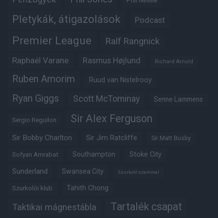
Phil Neville
Pletykák, átigazolások
Podcast
Premier League
Ralf Rangnick
Raphaël Varane
Rasmus Højlund
Richard Arnold
Ruben Amorim
Ruud van Nistelrooy
Ryan Giggs
Scott McTominay
Senne Lammens
Sir Alex Ferguson
Sergio Reguilon
Sir Bobby Charlton
Sir Jim Ratcliffe
Sir Matt Busby
Southampton
Stoke City
Sofyan Amrabat
Sunderland
Swansea City
Szurkoló szemmel
Tahith Chong
Szurkolói klub
Tartalék csapat
Taktikai mágnestábla