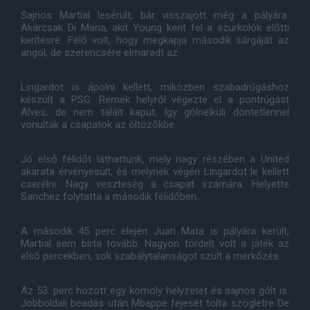
Sajnos Martial lesérült, bár visszajött még a pályára.
Akárcsak Di Maria, akit Young kent fel a szurkolók előtti
kerítésre. Félő volt, hogy megkapja második sárgáját az
angol, de szerencsére elmaradt az.
Lingardot is ápolni kellett, miközben szabadrúgáshoz
készült a PSG. Remek helyről végezte el a pontrúgást
Alves, de nem talált kaput, így gólnélküli döntetlennel
vonultak a csapatok az öltözőkbe.
Jó első félidőt láthattunk, mely nagy részében a United
akarata érvényesült, és melynek végén Lingardot le kellett
cserélni. Nagy veszteség a csapat számára. Helyette
Sanchez folytatta a második félidőben.
A második 45 perc elején Juan Mata is pályára került,
Martial sem bírta tovább. Nagyon tördelt volt a játék az
első percekben, sok szabálytalanságot szült a mérkőzés.
Az 53. perc hozott egy komoly helyzetet és sajnos gólt is.
Jobboldali beadás után Mbappe fejesét tolta szögletre De