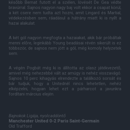
később Bernat futott el a szélen, lövését De Gea védte
bravúrral. Sajnos nagyon nagy baj volt ekkor a csapat körül,
a két csere nem tudta azt hozni, amit Lingard és Martial,
védekezésben sem, ráadásul a hátrány miatt ki is nyílt a
hazai alakulat.
A két gól nagyon megfogta a hazaiakat, akik bár próbáltak
menni előre, leginkább Young beadásai révén sikerült is ez
többször, de sajnos nem jött a gól, még komoly helyzetek
sem.
A végén Pogbát még ki is állította az olasz játékvezető,
amivel még nehezebbé vált az amúgy is nehéz visszavágó.
Sajnos 10 perc kihagyás elrendezte a találkozó sorsát és
bár tudjuk, hogy a Unitednél nincs lehetetlen, nehéz
elképzelni, hogyan lehet ezt a párharcot a javunkra
fordítani március elején.
Bajnokok Ligája, nyolcaddöntő
Manchester United 0-2 Paris Saint-Germain
Old Trafford