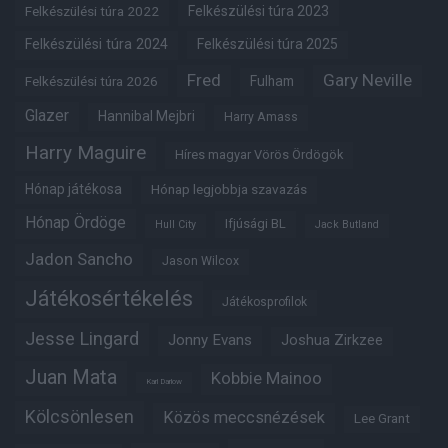
Felkészülési túra 2022
Felkészülési túra 2023
Felkészülési túra 2024
Felkészülési túra 2025
Fred
Gary Neville
Felkészülési túra 2026
Fulham
Glazer
Hannibal Mejbri
Harry Amass
Harry Maguire
Híres magyar Vörös Ördögök
Hónap játékosa
Hónap legjobbja szavazás
Hónap Ördöge
Ifjúsági BL
Hull City
Jack Butland
Jadon Sancho
Jason Wilcox
Játékosértékelés
Játékosprofilok
Jesse Lingard
Jonny Evans
Joshua Zirkzee
Juan Mata
Kobbie Mainoo
Karl Darlow
Kölcsönlesen
Közös meccsnézések
Lee Grant