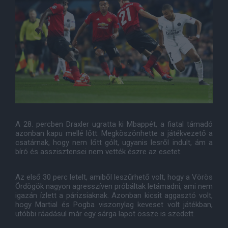
A 28. percben Draxler ugratta ki Mbappét, a fiatal támadó
azonban kapu mellé lőtt. Megköszönhette a játékvezető a
csatárnak, hogy nem lőtt gólt, ugyanis lesről indult, ám a
bíró és asszisztensei nem vették észre az esetet.
Az első 30 perc letelt, amiből leszűrhető volt, hogy a Vörös
Ördögök nagyon agresszíven próbáltak letámadni, ami nem
igazán ízlett a párizsiaknak. Azonban kicsit aggasztó volt,
hogy Martial és Pogba viszonylag keveset volt játékban,
utóbbi ráadásul már egy sárga lapot össze is szedett.