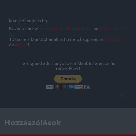
ManUtdFanatics.hu
Kövess minket
Facebookon
,
Instagramon
és
YouTube-on
is!
Töltsd le a ManUtdFanatics.hu mobil applikációt
Androidra
és
iOS-re
!
Támogasd adományoddal a ManUtdFanatics.hu
működését!
Hozzászólások