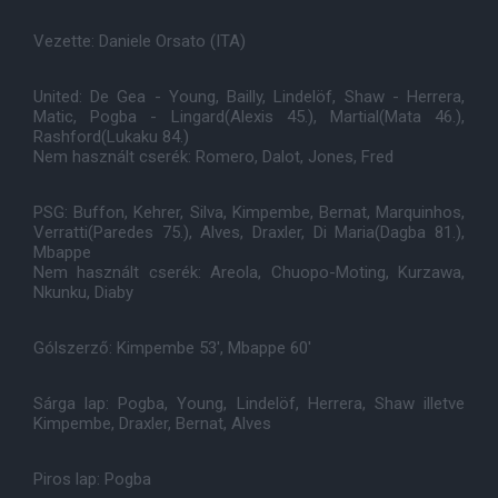
Vezette: Daniele Orsato (ITA)
United: De Gea - Young, Bailly, Lindelöf, Shaw - Herrera,
Matic, Pogba - Lingard(Alexis 45.), Martial(Mata 46.),
Rashford(Lukaku 84.)
Nem használt cserék: Romero, Dalot, Jones, Fred
PSG: Buffon, Kehrer, Silva, Kimpembe, Bernat, Marquinhos,
Verratti(Paredes 75.), Alves, Draxler, Di Maria(Dagba 81.),
Mbappe
Nem használt cserék: Areola, Chuopo-Moting, Kurzawa,
Nkunku, Diaby
Gólszerző: Kimpembe 53', Mbappe 60'
Sárga lap: Pogba, Young, Lindelöf, Herrera, Shaw illetve
Kimpembe, Draxler, Bernat, Alves
Piros lap: Pogba