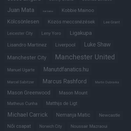
Juan Mata
Kobbie Mainoo
Karl Darlow
Kölcsönlesen
Közös meccsnézések
Lee Grant
Ligakupa
Leny Yoro
Leicester City
Luke Shaw
Lisandro Martinez
Liverpool
Manchester United
Manchester City
Manutdfanatics.hu
Manuel Ugarte
Marcus Rashford
Marcel Sabitzer
Martin Dubravka
Mason Greenwood
Mason Mount
Matheus Cunha
Matthijs de Ligt
Michael Carrick
Nemanja Matic
Newcastle
Női csapat
Noussair Mazraoui
Norwich City