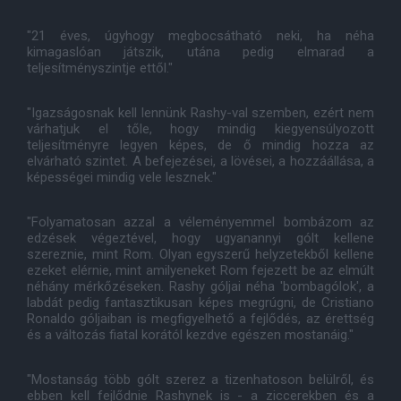
"21 éves, úgyhogy megbocsátható neki, ha néha
kimagaslóan játszik, utána pedig elmarad a
teljesítményszintje ettől."
"Igazságosnak kell lennünk Rashy-val szemben, ezért nem
várhatjuk el tőle, hogy mindig kiegyensúlyozott
teljesítményre legyen képes, de ő mindig hozza az
elvárható szintet. A befejezései, a lövései, a hozzáállása, a
képességei mindig vele lesznek."
"Folyamatosan azzal a véleményemmel bombázom az
edzések végeztével, hogy ugyanannyi gólt kellene
szereznie, mint Rom. Olyan egyszerű helyzetekből kellene
ezeket elérnie, mint amilyeneket Rom fejezett be az elmúlt
néhány mérkőzéseken. Rashy góljai néha 'bombagólok', a
labdát pedig fantasztikusan képes megrúgni, de Cristiano
Ronaldo góljaiban is megfigyelhető a fejlődés, az érettség
és a változás fiatal korától kezdve egészen mostanáig."
"Mostanság több gólt szerez a tizenhatoson belülről, és
ebben kell fejlődnie Rashynek is - a ziccerekben és a