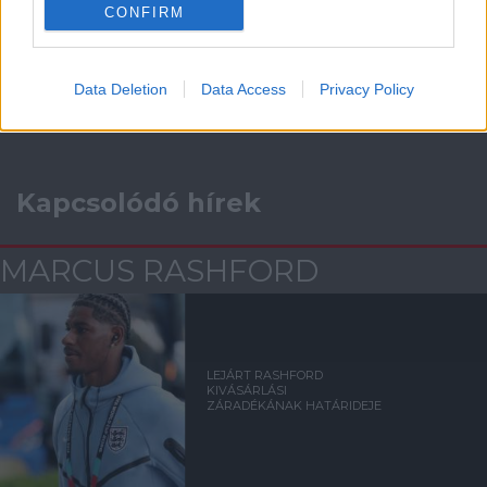
CONFIRM
Támogasd adományoddal
a ManUtdFanatics.hu működését!
Data Deletion
Data Access
Privacy Policy
Kapcsolódó hírek
MARCUS RASHFORD
LEJÁRT RASHFORD
KIVÁSÁRLÁSI
ZÁRADÉKÁNAK HATÁRIDEJE