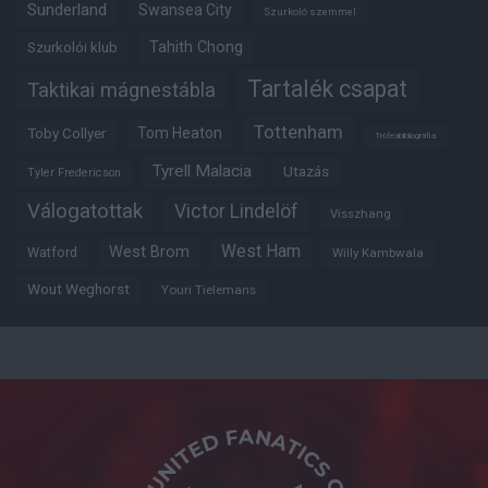
Sunderland
Swansea City
Szurkoló szemmel
Tahith Chong
Szurkolói klub
Tartalék csapat
Taktikai mágnestábla
Tottenham
Tom Heaton
Toby Collyer
Trófeabibliográfia
Tyrell Malacia
Utazás
Tyler Fredericson
Válogatottak
Victor Lindelöf
Visszhang
West Ham
West Brom
Watford
Willy Kambwala
Wout Weghorst
Youri Tielemans