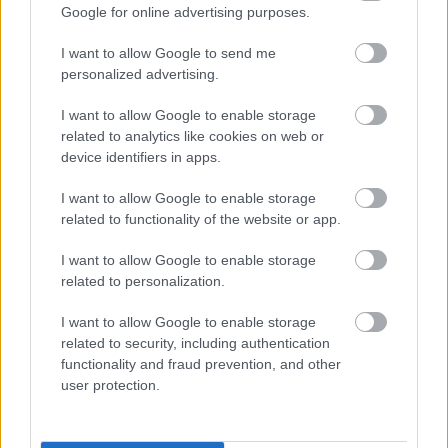
Google for online advertising purposes.
Paris Saint-Germain
vs
I want to allow Google to send me
Manchester United
personalized advertising.
Felkészülési szezon 4. mérkőzés
Nya Ullevi, Göteborg
I want to allow Google to enable storage
2026-08-08 17:00
related to analytics like cookies on web or
device identifiers in apps.
0 nap 7 óra 18 perc 16 másodperc
I want to allow Google to enable storage
related to functionality of the website or app.
Leeds United
vs
Manchester United
2026-08-12 20:30
I want to allow Google to enable storage
AC Milan
vs
Manchester United
2026-08-15 18:00
related to personalization.
I want to allow Google to enable storage
ELŐZŐ MÉRKŐZÉSEK
related to security, including authentication
functionality and fraud prevention, and other
user protection.
Támogatás