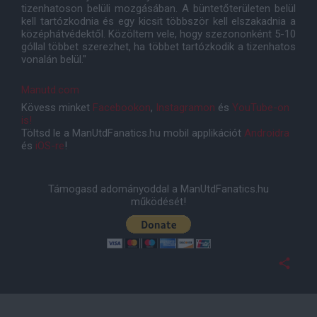
tizenhatoson belüli mozgásában. A büntetőterületen belül
kell tartózkodnia és egy kicsit többször kell elszakadnia a
középhátvédektől. Közöltem vele, hogy szezononként 5-10
góllal többet szerezhet, ha többet tartózkodik a tizenhatos
vonalán belül."
Manutd.com
Kövess minket
Facebookon
,
Instagramon
és
YouTube-on
is!
Töltsd le a ManUtdFanatics.hu mobil applikációt
Androidra
és
iOS-re
!
Támogasd adományoddal a ManUtdFanatics.hu
működését!