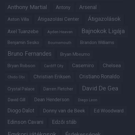
Anthony Martial
Arsenal
Antony
Átigazolások
Átigazolási Center
Aston Villa
Bajnokok Ligája
Axel Tuanzebe
Ayden Heaven
Benjamin Sesko
Brandon Williams
Bournemouth
Bruno Fernandes
Bryan Mbeumo
Casemiro
Chelsea
Bryan Robson
Cardiff City
Christian Eriksen
Cristiano Ronaldo
Chido Obi
David De Gea
Crystal Palace
Darren Fletcher
Dean Henderson
David Gill
Diego Leon
Diogo Dalot
Donny van de Beek
Ed Woodward
Edinson Cavani
Edzői stáb
Egykori játékosok
Érdekességek