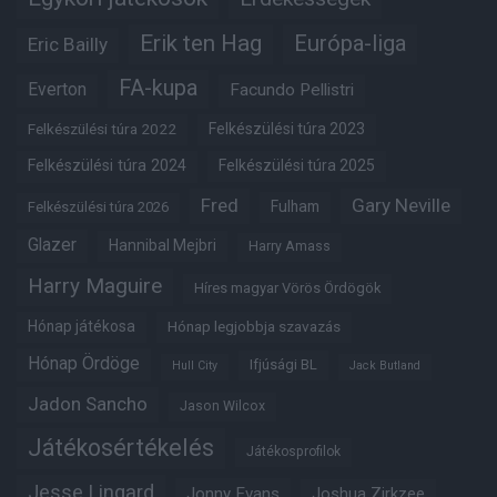
Erik ten Hag
Európa-liga
Eric Bailly
FA-kupa
Everton
Facundo Pellistri
Felkészülési túra 2022
Felkészülési túra 2023
Felkészülési túra 2024
Felkészülési túra 2025
Fred
Gary Neville
Fulham
Felkészülési túra 2026
Glazer
Hannibal Mejbri
Harry Amass
Harry Maguire
Híres magyar Vörös Ördögök
Hónap játékosa
Hónap legjobbja szavazás
Hónap Ördöge
Ifjúsági BL
Hull City
Jack Butland
Jadon Sancho
Jason Wilcox
Játékosértékelés
Játékosprofilok
Jesse Lingard
Jonny Evans
Joshua Zirkzee