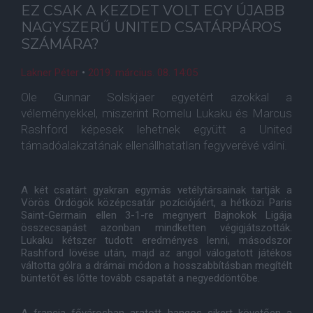
EZ CSAK A KEZDET VOLT EGY ÚJABB
NAGYSZERŰ UNITED CSATÁRPÁROS
SZÁMÁRA?
Lakner Péter
•
2019. március. 08. 14:05
Ole Gunnar Solskjaer egyetért azokkal a
véleményekkel, miszerint Romelu Lukaku és Marcus
Rashford képesek lehetnek együtt a United
támadóalakzatának ellenállhatatlan fegyverévé válni.
A két csatárt gyakran egymás vetélytársainak tartják a
Vörös Ördögök középcsatár pozíciójáért, a hétközi Paris
Saint-Germain ellen 3-1-re megnyert Bajnokok Ligája
összecsapást azonban mindketten végigjátszották.
Lukaku kétszer tudott eredményes lenni, másodszor
Rashford lövése után, majd az angol válogatott játékos
váltotta gólra a drámai módon a hosszabbításban megítélt
büntetőt és lőtte tovább csapatát a negyeddöntőbe.