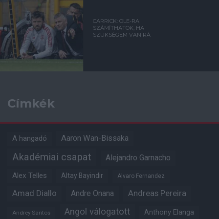
CARRICK: OLE-RA
SZÁMÍTHATOK, HA
SZÜKSÉGEM VAN RÁ
Címkék
Aaron Wan-Bissaka
A hangadó
Akadémiai csapat
Alejandro Garnacho
Alex Telles
Altay Bayindir
Alvaro Fernandez
Amad Diallo
Andre Onana
Andreas Pereira
Angol válogatott
Anthony Elanga
Andrey Santos