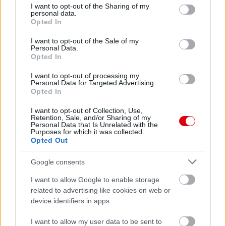
not limited to your visit or usage behaviour. You may click to
I want to opt-out of the Sharing of my
personal data.
grant or deny consent to Google and its third-party tags to
Opted In
use your data for below specified purposes in below Google
consent section.
I want to opt-out of the Sale of my
Personal Data.
Opted In
I want to opt-out of processing my
Personal Data for Targeted Advertising.
Opted In
I want to opt-out of Collection, Use,
Retention, Sale, and/or Sharing of my
Personal Data that Is Unrelated with the
Purposes for which it was collected.
Opted Out
Google consents
I want to allow Google to enable storage
related to advertising like cookies on web or
Meccs Center
device identifiers in apps.
I want to allow my user data to be sent to