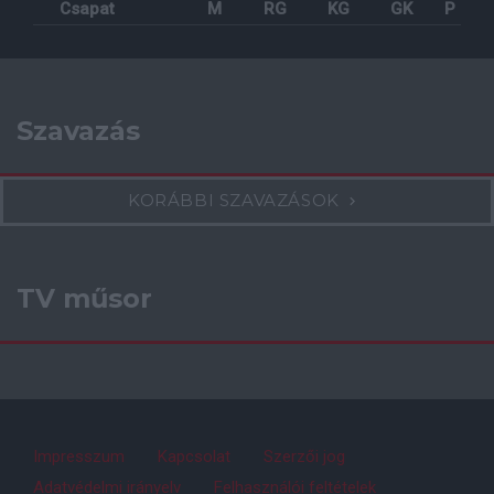
Csapat
M
RG
KG
GK
P
Szavazás
KORÁBBI SZAVAZÁSOK
TV műsor
Impresszum
Kapcsolat
Szerzői jog
Adatvédelmi irányelv
Felhasználói feltételek