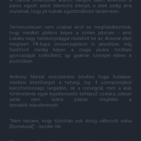
A francia fővárosban aratott hangos sikert követően a
páros együtt adott televíziós interjút, a jelek pedig arra
mutatnak, hogy jól tudnak együttműködni tandemben.
Természetesen nem szabad arról se megfeledkeznünk,
hogy mindkét játékos képes a szélen játszani - amit
Lukaku nagy hatékonysággal mutatott be az Arsenal ellen
megnyert FA-kupa összecsapáson is januárban, míg
Rashford mindig képes a maga javára fordítani
gyorsaságát szélsőként, így gyakran szerepel ebben a
pozícióban.
Anthony Martial visszatérése bővíteni fogja Solskjaer
merítési lehetőségeit a hétvégi, top 4 szempontjából
kulcsfontosságú rangadón, de a norvégnál, mint a klub
történetének egyik legsikeresebb befejező csatára, jobban
senki nem tudná jobban megítélni a
támadók teljesítményét.
"Nem hiszem, hogy túlzottan sok dolog változott volna
[Romeluval]" - kezdte Ole.