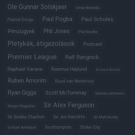
Ole Gunnar Solskjaer
Omar Berrada
Paul Pogba
Paul Scholes
Patrick Dorgu
Phil Jones
Pénzügyek
Phil Neville
Pletykák, átigazolások
Podcast
Premier League
Ralf Rangnick
Raphaël Varane
Rasmus Højlund
Richard Arnold
Ruben Amorim
Ruud van Nistelrooy
Ryan Giggs
Scott McTominay
Senne Lammens
Sir Alex Ferguson
Sergio Reguilon
Sir Bobby Charlton
Sir Jim Ratcliffe
Sir Matt Busby
Southampton
Stoke City
Sofyan Amrabat