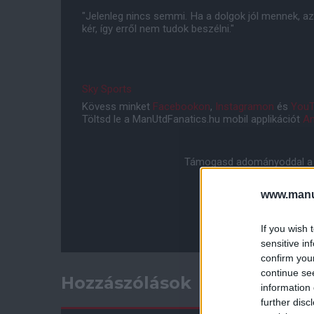
"Jelenleg nincs semmi. Ha a dolgok jól mennek, 
kér, így erről nem tudok beszélni."
Sky Sports
Kövess minket
Facebookon
,
Instagramon
és
YouT
Töltsd le a ManUtdFanatics.hu mobil applikációt
An
Támogasd adományoddal a 
www.manut
If you wish 
sensitive in
confirm you
continue se
Hozzászólások
information 
further disc