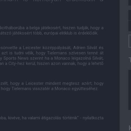
itháborúba a belga játékosért, hiszen tudják, hogy a
zó játékosért több, európai elitklub is érdeklődik.
önvette a Leicester középpályását, Adrien Silvát és
 azt is tudni vélik, hogy Tielemans szívesen tenné át
y Sports News szerint ha a Monaco leigazolná Silvát,
n a City-hez kerül, hiszen azon vannak, hogy a lehető
zélt, hogy a Leicester mindent megtesz azért, hogy
z, hogy Tielemans visszatér a Monaco együtteséhez.
, kivéve, ha valami átigazolás történik" - nyilatkozta