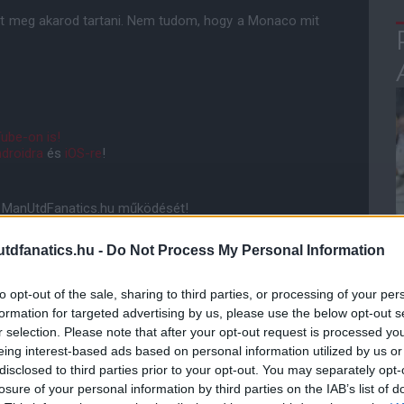
azt meg akarod tartani. Nem tudom, hogy a Monaco mit
ube-on is!
droidra
és
iOS-re
!
ManUtdFanatics.hu működését!
dfanatics.hu -
Do Not Process My Personal Information
to opt-out of the sale, sharing to third parties, or processing of your per
formation for targeted advertising by us, please use the below opt-out s
r selection. Please note that after your opt-out request is processed y
eing interest-based ads based on personal information utilized by us or
disclosed to third parties prior to your opt-out. You may separately opt-
losure of your personal information by third parties on the IAB’s list of