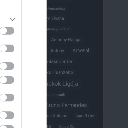
Altay Bayindir
Alvaro Fernandez
Amad Diallo
Andre Onana
Andreas Pereira
Andrey Santos
Angol válogatott
Anthony Elanga
Anthony Martial
Arsenal
Antony
Átigazolási Center
Aston Villa
Átigazolások
Axel Tuanzebe
Bajnokok Ligája
Ayden Heaven
Benjamin Sesko
Bournemouth
Bruno Fernandes
Brandon Williams
Bryan Mbeumo
Bryan Robson
Cardiff City
Casemiro
Chelsea
Chido Obi