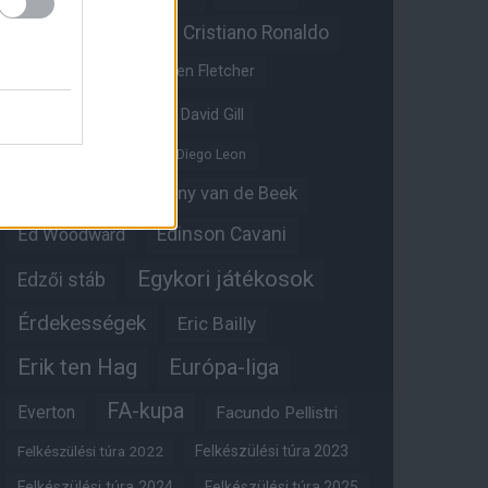
Christian Eriksen
Cristiano Ronaldo
Crystal Palace
Darren Fletcher
David De Gea
David Gill
Dean Henderson
Diego Leon
Diogo Dalot
Donny van de Beek
Edinson Cavani
Ed Woodward
Egykori játékosok
Edzői stáb
Érdekességek
Eric Bailly
Erik ten Hag
Európa-liga
FA-kupa
Everton
Facundo Pellistri
Felkészülési túra 2022
Felkészülési túra 2023
Felkészülési túra 2024
Felkészülési túra 2025