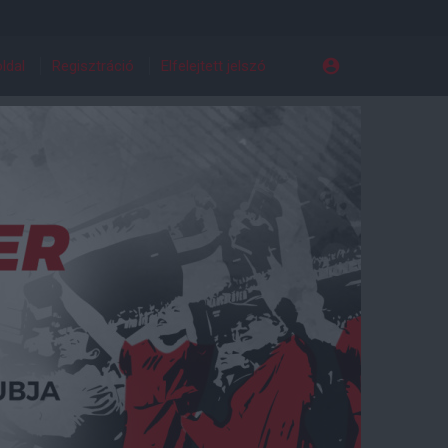
ldal
Regisztráció
Elfelejtett jelszó