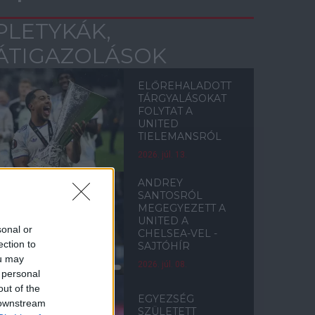
PLETYKÁK,
ÁTIGAZOLÁSOK
ELŐREHALADOTT
TÁRGYALÁSOKAT
FOLYTAT A
UNITED
TIELEMANSRÓL
2026. júl. 13.
ANDREY
SANTOSRÓL
MEGEGYEZETT A
UNITED A
sonal or
CHELSEA-VEL -
ection to
SAJTÓHÍR
ou may
2026. júl. 08.
 personal
out of the
EGYEZSÉG
 downstream
SZÜLETETT