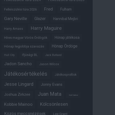
Fred
Fulham
Felkészülési túra 2026
Gary Neville
Glazer
Hannibal Mejbri
Harry Maguire
Harry Amass
Hónap játékosa
Híres magyar Vörös Ördögök
Hónap Ördöge
Hónap legjobbja szavazás
Ifjúsági BL
Hull City
Jack Butland
Jadon Sancho
Jason Wilcox
Játékosértékelés
Játékosprofilok
Jesse Lingard
Jonny Evans
Juan Mata
Joshua Zirkzee
Karl Darlow
Kölcsönlesen
Kobbie Mainoo
Közös meccsnézések
Lee Grant