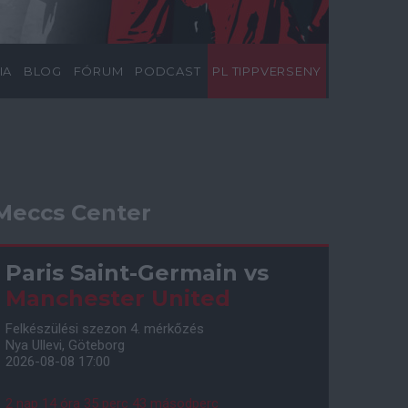
IA
BLOG
FÓRUM
PODCAST
PL TIPPVERSENY
Meccs Center
Paris Saint-Germain
vs
Manchester United
Felkészülési szezon 4. mérkőzés
Nya Ullevi, Göteborg
2026-08-08 17:00
2 nap 14 óra 35 perc 42 másodperc