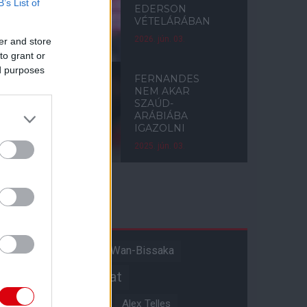
B’s List of
EDERSON
VÉTELÁRÁBAN
2026. jún. 03.
er and store
to grant or
ed purposes
FERNANDES
NEM AKAR
SZAÚD-
ARÁBIÁBA
IGAZOLNI
2025. jún. 03.
Címkék
Aaron Wan-Bissaka
A hangadó
Akadémiai csapat
Alejandro Garnacho
Alex Telles