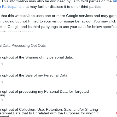
. This information may also be disclosed by us to third parties on the
IA
Participants
that may further disclose it to other third parties.
 that this website/app uses one or more Google services and may gath
including but not limited to your visit or usage behaviour. You may click 
 to Google and its third-party tags to use your data for below specifi
ogle consent section.
l Data Processing Opt Outs
o opt-out of the Sharing of my personal data.
In
o opt-out of the Sale of my Personal Data.
In
to opt-out of processing my Personal Data for Targeted
ing.
In
o opt-out of Collection, Use, Retention, Sale, and/or Sharing
ersonal Data that Is Unrelated with the Purposes for which it
lected.