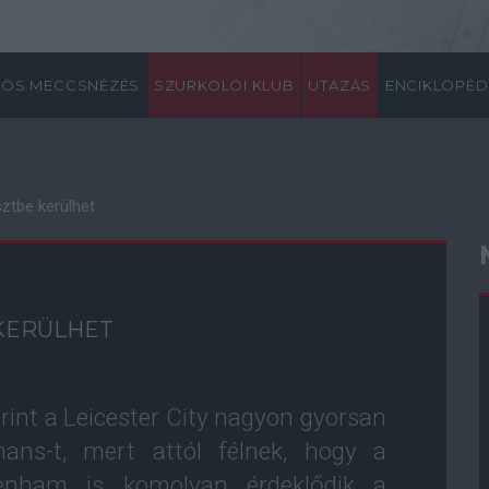
ÖS MECCSNÉZÉS
SZURKOLÓI KLUB
UTAZÁS
ENCIKLOPÉD
sztbe kerülhet
 KERÜLHET
rint a Leicester City nagyon gyorsan
emans-t, mert attól félnek, hogy a
enham is komolyan érdeklődik a