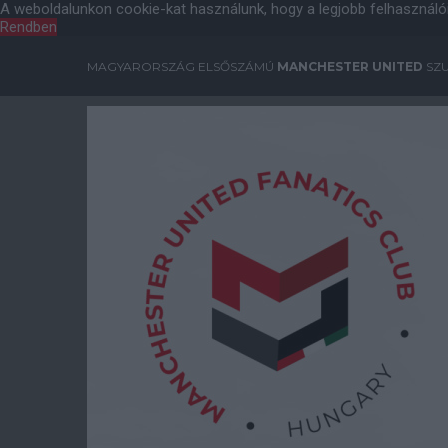
A weboldalunkon cookie-kat használunk, hogy a legjobb felhasználó
Rendben
MAGYARORSZÁG ELSŐSZÁMÚ
MANCHESTER UNITED
SZU