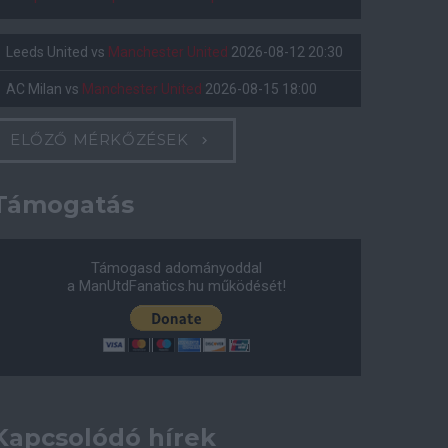
Leeds United
vs
Manchester United
2026-08-12 20:30
AC Milan
vs
Manchester United
2026-08-15 18:00
ELŐZŐ MÉRKŐZÉSEK
Támogatás
Támogasd adományoddal
a ManUtdFanatics.hu működését!
Kapcsolódó hírek