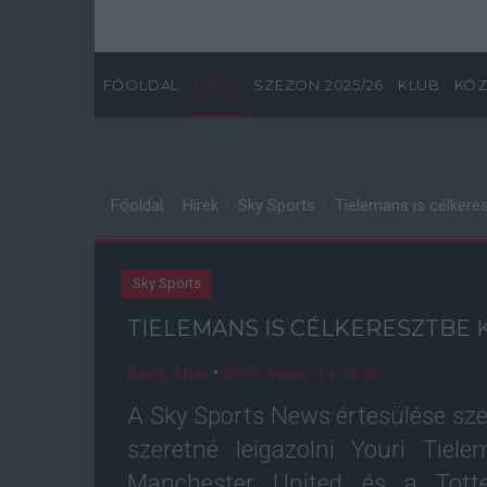
FŐOLDAL
HÍREK
SZEZON 2025/26
KLUB
KÖZ
Főoldal
Hírek
Sky Sports
Tielemans is célkere
Sky Sports
TIELEMANS IS CÉLKERESZTBE
Balog Attila
•
2019. május. 14. 18:46
A Sky Sports News értesülése sze
szeretné leigazolni Youri Tiel
Manchester United és a Tott