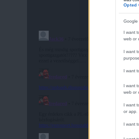
Opted 
Google 
I want t
web or d
I want t
purpose
I want 
I want t
web or d
I want t
or app.
I want t
I want t