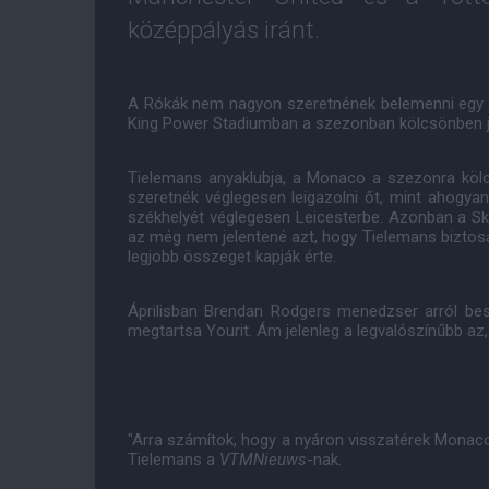
középpályás iránt.
A Rókák nem nagyon szeretnének belemenni egy lic
King Power Stadiumban a szezonban kölcsönben játs
Tielemans anyaklubja, a Monaco a szezonra kölcs
szeretnék véglegesen leigazolni őt, mint ahogyan
székhelyét véglegesen Leicesterbe. Azonban a Sk
az még nem jelentené azt, hogy Tielemans biztosa
legjobb összeget kapják érte.
Áprilisban Brendan Rodgers menedzser arról bes
megtartsa Yourit. Ám jelenleg a legvalószínűbb a
"Arra számítok, hogy a nyáron visszatérek Monacoba
Tielemans a
VTMNieuws
-nak.