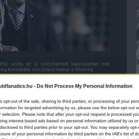
eztől, azóta az új szerződéssel kapcsolatban már
még komolyabb szerződést kaphat a tehetség.
lyára a Premier League-ben, viszont térdsérülésekkel
dfanatics.hu -
Do Not Process My Personal Information
to opt-out of the sale, sharing to third parties, or processing of your per
galjáról verekedte fel magát a kezdőbe, és a februári,
formation for targeted advertising by us, please use the below opt-out s
t.
r selection. Please note that after your opt-out request is processed y
eing interest-based ads based on personal information utilized by us or
ia egyik nagy tehetségét látja.
disclosed to third parties prior to your opt-out. You may separately opt-
losure of your personal information by third parties on the IAB’s list of