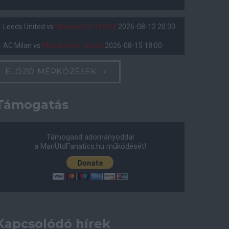
Leeds United
vs
Manchester United
2026-08-12 20:30
AC Milan
vs
Manchester United
2026-08-15 18:00
ELŐZŐ MÉRKŐZÉSEK
Támogatás
Támogasd adományoddal
a ManUtdFanatics.hu működését!
Kapcsolódó hírek