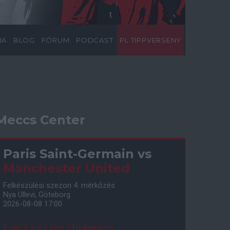
IA
BLOG
FÓRUM
PODCAST
PL TIPPVERSENY
Meccs Center
Paris Saint-Germain
vs
Manchester United
Felkészülési szezon 4. mérkőzés
Nya Ullevi, Göteborg
2026-08-08 17:00
2 nap 0 óra 3 perc 13 másodperc