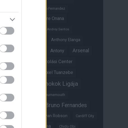
Altay Bayindir
Alvaro Fernandez
Amad Diallo
Andre Onana
Andreas Pereira
Andrey Santos
Angol válogatott
Anthony Elanga
Anthony Martial
Arsenal
Antony
Átigazolási Center
Aston Villa
Átigazolások
Axel Tuanzebe
Bajnokok Ligája
Ayden Heaven
Benjamin Sesko
Bournemouth
Bruno Fernandes
Brandon Williams
Bryan Mbeumo
Bryan Robson
Cardiff City
Casemiro
Chelsea
Chido Obi