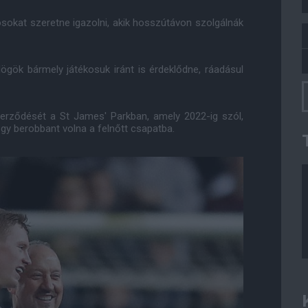
osokat szeretne igazolni, akik hosszútávon szolgálnák
ögök bármely játékosuk iránt is érdeklődne, ráadásul
zerződését a St James' Parkban, amely 2022-ig szól,
gy berobbant volna a felnőtt csapatba.