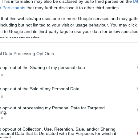
. This information may also be disclosed by us to third parties on the
IA
Participants
that may further disclose it to other third parties.
ube-on is!
droidra
és
iOS-re
!
 that this website/app uses one or more Google services and may gath
including but not limited to your visit or usage behaviour. You may click 
 to Google and its third-party tags to use your data for below specifi
ManUtdFanatics.hu működését!
ogle consent section.
l Data Processing Opt Outs
o opt-out of the Sharing of my personal data.
In
o opt-out of the Sale of my Personal Data.
In
to opt-out of processing my Personal Data for Targeted
ing.
In
o opt-out of Collection, Use, Retention, Sale, and/or Sharing
ersonal Data that Is Unrelated with the Purposes for which it
lected.