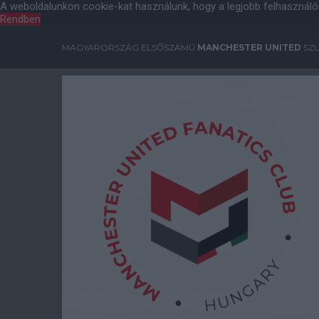
A weboldalunkon cookie-kat használunk, hogy a legjobb felhasználó
Rendben
MAGYARORSZÁG ELSŐSZÁMÚ
MANCHESTER UNITED
SZU