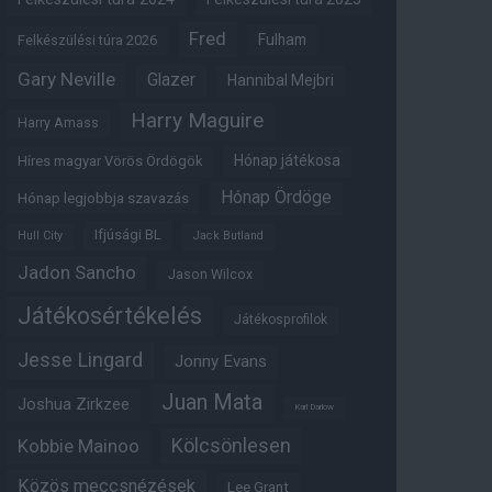
Fred
Fulham
Felkészülési túra 2026
Gary Neville
Glazer
Hannibal Mejbri
Harry Maguire
Harry Amass
Hónap játékosa
Híres magyar Vörös Ördögök
Hónap Ördöge
Hónap legjobbja szavazás
Ifjúsági BL
Hull City
Jack Butland
Jadon Sancho
Jason Wilcox
Játékosértékelés
Játékosprofilok
Jesse Lingard
Jonny Evans
Juan Mata
Joshua Zirkzee
Karl Darlow
Kölcsönlesen
Kobbie Mainoo
Közös meccsnézések
Lee Grant