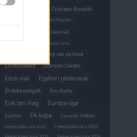
Christian Eriksen
Cristiano Ronaldo
Crystal Palace
Darren Fletcher
David De Gea
David Gill
Dean Henderson
Diego Leon
Diogo Dalot
Donny van de Beek
Edinson Cavani
Ed Woodward
Egykori játékosok
Edzői stáb
Érdekességek
Eric Bailly
Erik ten Hag
Európa-liga
FA-kupa
Everton
Facundo Pellistri
Felkészülési túra 2022
Felkészülési túra 2023
Felkészülési túra 2024
Felkészülési túra 2025