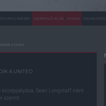
ÖS MECCSNÉZÉS
SZURKOLÓI KLUB
UTAZÁS
ENCIKLOPÉD
eklődik a United
DIK A UNITED
 középpályása, Sean Longstaff iránt
i szerint.