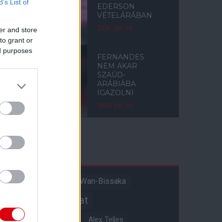
B’s List of
EDERSON
VÉTELÁRÁBAN
2026. jún. 03.
er and store
to grant or
ed purposes
FERNANDES
NEM AKAR
SZAÚD-
ARÁBIÁBA
IGAZOLNI
2025. jún. 03.
Címkék
Aaron Wan-Bissaka
A hangadó
Akadémiai csapat
Alejandro Garnacho
Alex Telles