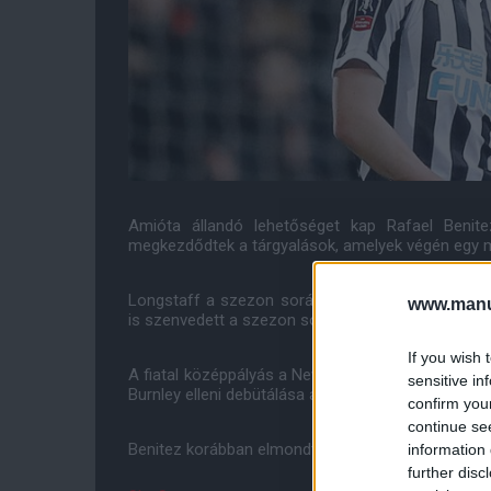
Amióta állandó lehetőséget kap Rafael Benit
megkezdődtek a tárgyalások, amelyek végén egy 
Longstaff a szezon során 9 alkalommal lépett pá
www.manut
is szenvedett a szezon során.
If you wish 
A fiatal középpályás a Newcastle akadémiájának le
sensitive in
Burnley elleni debütálása alkalmával gólt is szerzet
confirm you
continue se
Benitez korábban elmondta, hogy a játékosban Angl
information 
further disc