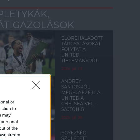
PLETYKÁK,
ÁTIGAZOLÁSOK
ELŐREHALADOTT
TÁRGYALÁSOKAT
FOLYTAT A
UNITED
TIELEMANSRÓL
2026. júl. 13.
ANDREY
SANTOSRÓL
MEGEGYEZETT A
UNITED A
sonal or
CHELSEA-VEL -
ection to
SAJTÓHÍR
ou may
2026. júl. 08.
 personal
out of the
EGYEZSÉG
 downstream
SZÜLETETT