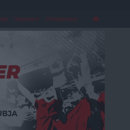
ldal
Regisztráció
Elfelejtett jelszó