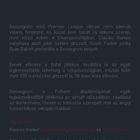
Sessegnon első Premier League idénye nem sikerült
valami fényesre, és közel sem hárult rá akkora szerep,
mint előző évben a Championshipben. Claudio Ranieri
irányítása alatt jobb szélen játszott, Scott Parker pedig
Ryan Babelt preferálta a Sessegnon helyett.
Ennek ellenére a fiatal játékos továbbra is az egyik
legkeresettebb tehetség a szigetországban, miután több
mint 100 mérkőzést játszott le, 18 éves kora ellenére.
Sessegnon a Fulham akadémiájának egyik
legkiemelkedőbb játékosa az elmúlt időszakban, ráadásul
az ikertestvére, Steven is többször szerepelt már az angol
korosztályos válogatottakban.
Sky Sports
Kövess minket
Facebookon
,
Instagramon
és
YouTube-on
is!