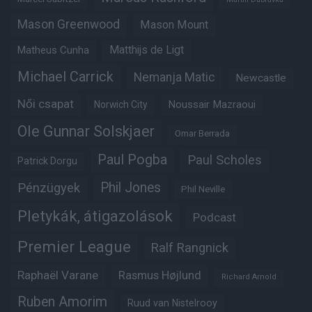
Mason Greenwood
Mason Mount
Matheus Cunha
Matthijs de Ligt
Michael Carrick
Nemanja Matic
Newcastle
Női csapat
Noussair Mazraoui
Norwich City
Ole Gunnar Solskjaer
Omar Berrada
Paul Pogba
Paul Scholes
Patrick Dorgu
Phil Jones
Pénzügyek
Phil Neville
Pletykák, átigazolások
Podcast
Premier League
Ralf Rangnick
Raphaël Varane
Rasmus Højlund
Richard Arnold
Ruben Amorim
Ruud van Nistelrooy