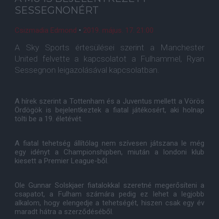
SESSEGNONÉRT
Csizmadia Edmond
•
2019. május. 17. 21:00
A Sky Sports értesülései szerint a Manchester
United felvette a kapcsolatot a Fulhammel, Ryan
Sessegnon leigazolásával kapcsolatban.
A hírek szerint a Tottenham és a Juventus mellett a Vörös
Ördögök is bejelentkeztek a fiatal játékosért, aki holnap
tölti be a 19. életévét.
A fiatal tehetség állítólag nem szívesen játszana le még
egy idényt a Championshipben, miután a londoni klub
kiesett a Premier League-ből.
Ole Gunnar Solskjaer fiatalokkal szeretné megerősíteni a
csapatot, a Fulham számára pedig ez lehet a legjobb
alkalom, hogy elengedje a tehetségét, hiszen csak egy év
maradt hátra a szerződéséből.