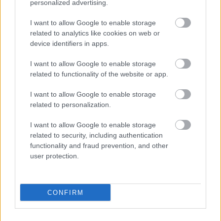
personalized advertising.
PLETYKÁK, ÁTIGAZOLÁSOK
I want to allow Google to enable storage
related to analytics like cookies on web or
device identifiers in apps.
ELŐREHALADOTT
I want to allow Google to enable storage
TÁRGYALÁSOKAT FOLYTAT A
related to functionality of the website or app.
UNITED TIELEMANSRÓL
I want to allow Google to enable storage
related to personalization.
I want to allow Google to enable storage
related to security, including authentication
functionality and fraud prevention, and other
ANDREY SANTOSRÓL
user protection.
MEGEGYEZETT A UNITED A
CHELSEA-VEL - SAJTÓHÍR
CONFIRM