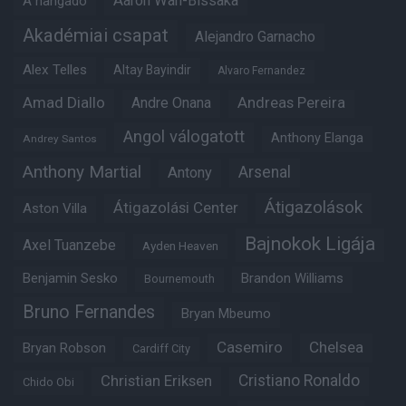
Aaron Wan-Bissaka
A hangadó
Akadémiai csapat
Alejandro Garnacho
Alex Telles
Altay Bayindir
Alvaro Fernandez
Amad Diallo
Andre Onana
Andreas Pereira
Angol válogatott
Anthony Elanga
Andrey Santos
Anthony Martial
Arsenal
Antony
Átigazolások
Átigazolási Center
Aston Villa
Bajnokok Ligája
Axel Tuanzebe
Ayden Heaven
Benjamin Sesko
Brandon Williams
Bournemouth
Bruno Fernandes
Bryan Mbeumo
Casemiro
Chelsea
Bryan Robson
Cardiff City
Christian Eriksen
Cristiano Ronaldo
Chido Obi