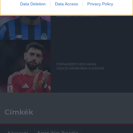
Data Deletion
Data Access
Privacy Policy
EGYEZSÉG SZÜLETETT
EDERSON VÉTELÁRÁBAN
FERNANDES NEM AKAR
SZAÚD-ARÁBIÁBA IGAZOLNI
Címkék