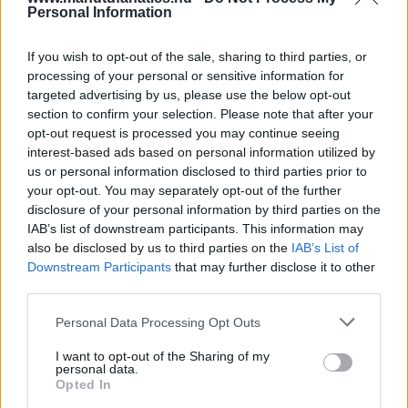
Personal Information
If you wish to opt-out of the sale, sharing to third parties, or
processing of your personal or sensitive information for
targeted advertising by us, please use the below opt-out
section to confirm your selection. Please note that after your
opt-out request is processed you may continue seeing
interest-based ads based on personal information utilized by
us or personal information disclosed to third parties prior to
Meccs Center
your opt-out. You may separately opt-out of the further
disclosure of your personal information by third parties on the
IAB’s list of downstream participants. This information may
also be disclosed by us to third parties on the
IAB’s List of
Leeds United
vs
Manchester
Downstream Participants
that may further disclose it to other
third parties.
United
Please note that this website/app uses one or more Google
Personal Data Processing Opt Outs
Felkészülési szezon 5. mérkőzés
services and may gather and store information including but
Croke Park, Dublin
not limited to your visit or usage behaviour. You may click to
I want to opt-out of the Sharing of my
2026-08-12 20:30
personal data.
grant or deny consent to Google and its third-party tags to
Opted In
use your data for below specified purposes in below Google
2 nap 15 óra 15 perc 52 másodperc