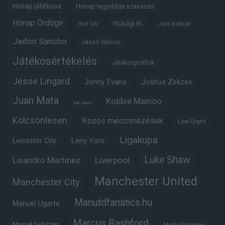
Hónap játékosa
Hónap legjobbja szavazás
Hónap Ördöge
Ifjúsági BL
Hull City
Jack Butland
Jadon Sancho
Jason Wilcox
Játékosértékelés
Játékosprofilok
Jesse Lingard
Jonny Evans
Joshua Zirkzee
Juan Mata
Kobbie Mainoo
Karl Darlow
Kölcsönlesen
Közös meccsnézések
Lee Grant
Ligakupa
Leny Yoro
Leicester City
Luke Shaw
Lisandro Martinez
Liverpool
Manchester United
Manchester City
Manutdfanatics.hu
Manuel Ugarte
Marcus Rashford
Marcel Sabitzer
Martin Dubravka