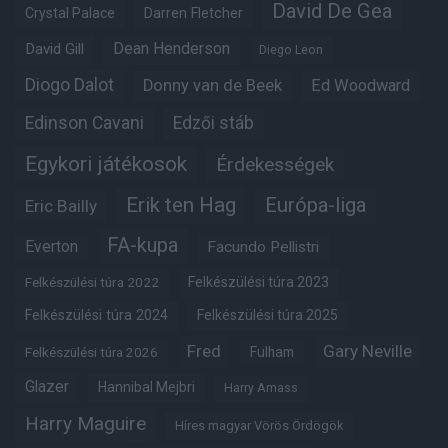
David De Gea
Crystal Palace
Darren Fletcher
Dean Henderson
David Gill
Diego Leon
Diogo Dalot
Donny van de Beek
Ed Woodward
Edinson Cavani
Edzői stáb
Egykori játékosok
Érdekességek
Erik ten Hag
Európa-liga
Eric Bailly
FA-kupa
Everton
Facundo Pellistri
Felkészülési túra 2022
Felkészülési túra 2023
Felkészülési túra 2024
Felkészülési túra 2025
Fred
Gary Neville
Fulham
Felkészülési túra 2026
Glazer
Hannibal Mejbri
Harry Amass
Harry Maguire
Híres magyar Vörös Ördögök