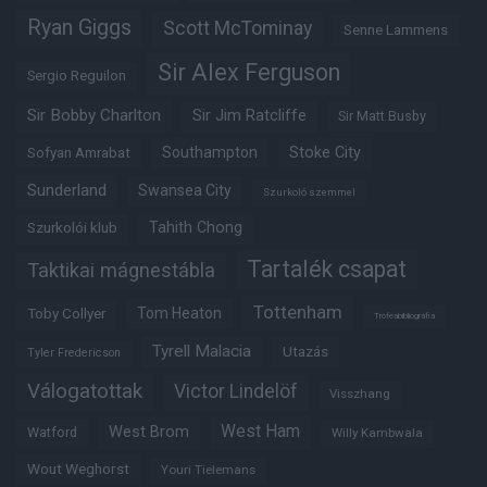
Ryan Giggs
Scott McTominay
Senne Lammens
Sir Alex Ferguson
Sergio Reguilon
Sir Bobby Charlton
Sir Jim Ratcliffe
Sir Matt Busby
Southampton
Stoke City
Sofyan Amrabat
Sunderland
Swansea City
Szurkoló szemmel
Tahith Chong
Szurkolói klub
Tartalék csapat
Taktikai mágnestábla
Tottenham
Tom Heaton
Toby Collyer
Trófeabibliográfia
Tyrell Malacia
Utazás
Tyler Fredericson
Válogatottak
Victor Lindelöf
Visszhang
West Ham
West Brom
Watford
Willy Kambwala
Wout Weghorst
Youri Tielemans