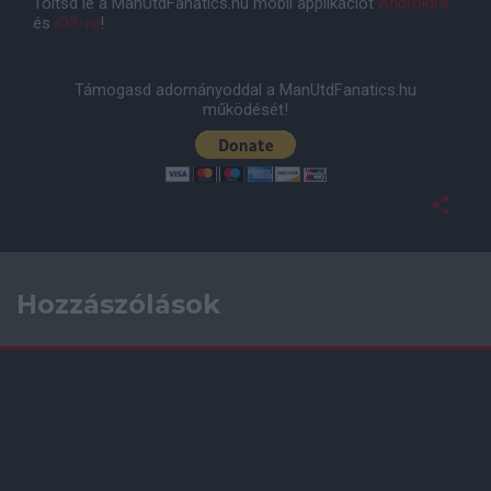
Töltsd le a ManUtdFanatics.hu mobil applikációt
Androidra
és
iOS-re
!
Támogasd adományoddal a ManUtdFanatics.hu
működését!
Hozzászólások