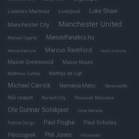
Luke Shaw
Lisandro Martinez
Liverpool
Manchester United
Manchester City
Manutdfanatics.hu
Manuel Ugarte
Marcus Rashford
Marcel Sabitzer
Martin Dubravka
Mason Greenwood
Mason Mount
Matheus Cunha
Matthijs de Ligt
Michael Carrick
Nemanja Matic
Newcastle
Női csapat
Noussair Mazraoui
Norwich City
Ole Gunnar Solskjaer
Omar Berrada
Paul Pogba
Paul Scholes
Patrick Dorgu
Phil Jones
Pénzügyek
Phil Neville