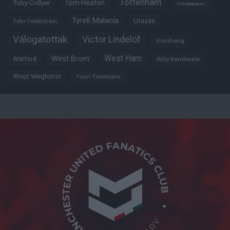
Tottenham
Tom Heaton
Toby Collyer
Trófeabibliográfia
Tyrell Malacia
Utazás
Tyler Fredericson
Válogatottak
Victor Lindelöf
Visszhang
West Ham
West Brom
Watford
Willy Kambwala
Wout Weghorst
Youri Tielemans