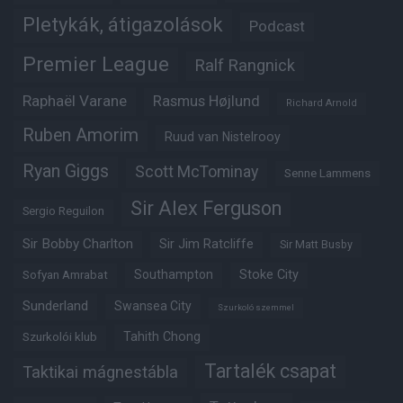
Pletykák, átigazolások
Podcast
Premier League
Ralf Rangnick
Raphaël Varane
Rasmus Højlund
Richard Arnold
Ruben Amorim
Ruud van Nistelrooy
Ryan Giggs
Scott McTominay
Senne Lammens
Sir Alex Ferguson
Sergio Reguilon
Sir Bobby Charlton
Sir Jim Ratcliffe
Sir Matt Busby
Southampton
Stoke City
Sofyan Amrabat
Sunderland
Swansea City
Szurkoló szemmel
Tahith Chong
Szurkolói klub
Tartalék csapat
Taktikai mágnestábla