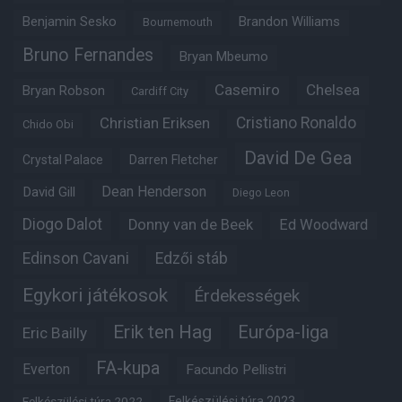
Benjamin Sesko
Brandon Williams
Bournemouth
Bruno Fernandes
Bryan Mbeumo
Casemiro
Chelsea
Bryan Robson
Cardiff City
Christian Eriksen
Cristiano Ronaldo
Chido Obi
David De Gea
Crystal Palace
Darren Fletcher
Dean Henderson
David Gill
Diego Leon
Diogo Dalot
Donny van de Beek
Ed Woodward
Edinson Cavani
Edzői stáb
Egykori játékosok
Érdekességek
Erik ten Hag
Európa-liga
Eric Bailly
FA-kupa
Everton
Facundo Pellistri
Felkészülési túra 2022
Felkészülési túra 2023