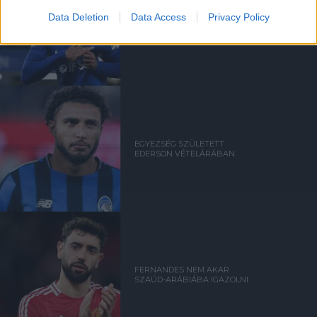
ANDREY SANTOSRÓL
Data Deletion
Data Access
Privacy Policy
MEGEGYEZETT A UNITED A
CHELSEA-VEL - SAJTÓHÍR
EGYEZSÉG SZÜLETETT
EDERSON VÉTELÁRÁBAN
FERNANDES NEM AKAR
SZAÚD-ARÁBIÁBA IGAZOLNI