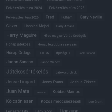
Felkészülési túra 2024
Felkészülési túra 2025
Fred
Gary Neville
Fulham
Felkészülési túra 2026
Glazer
Hannibal Mejbri
Harry Amass
Harry Maguire
Híres magyar Vörös Ördögök
Hónap játékosa
Hónap legjobbja szavazás
Hónap Ördöge
Ifjúsági BL
Hull City
Jack Butland
Jadon Sancho
Jason Wilcox
Játékosértékelés
Játékosprofilok
Jesse Lingard
Jonny Evans
Joshua Zirkzee
Juan Mata
Kobbie Mainoo
Karl Darlow
Kölcsönlesen
Közös meccsnézések
Lee Grant
Ligakupa
Leny Yoro
Leicester City