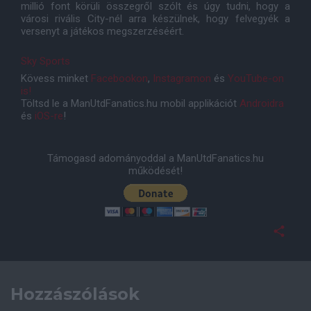
millió font körüli összegről szólt és úgy tudni, hogy a
városi rivális City-nél arra készülnek, hogy felvegyék a
versenyt a játékos megszerzéséért.
Sky Sports
Kövess minket
Facebookon
,
Instagramon
és
YouTube-on
is!
Töltsd le a ManUtdFanatics.hu mobil applikációt
Androidra
és
iOS-re
!
Támogasd adományoddal a ManUtdFanatics.hu
működését!
Hozzászólások