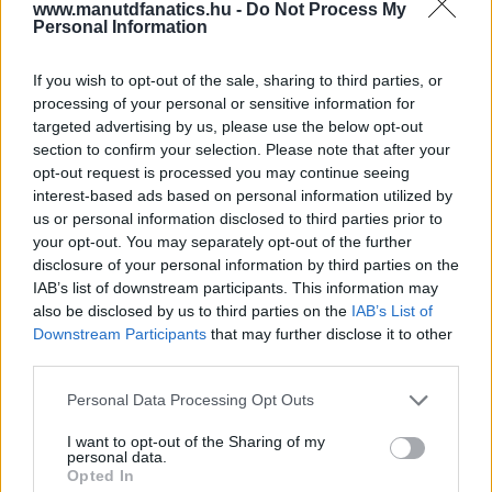
www.manutdfanatics.hu -
Do Not Process My
Personal Information
If you wish to opt-out of the sale, sharing to third parties, or
processing of your personal or sensitive information for
targeted advertising by us, please use the below opt-out
section to confirm your selection. Please note that after your
opt-out request is processed you may continue seeing
interest-based ads based on personal information utilized by
us or personal information disclosed to third parties prior to
your opt-out. You may separately opt-out of the further
disclosure of your personal information by third parties on the
IAB’s list of downstream participants. This information may
also be disclosed by us to third parties on the
IAB’s List of
Downstream Participants
that may further disclose it to other
third parties.
Meccs Center
Please note that this website/app uses one or more Google
Personal Data Processing Opt Outs
services and may gather and store information including but
not limited to your visit or usage behaviour. You may click to
I want to opt-out of the Sharing of my
personal data.
grant or deny consent to Google and its third-party tags to
Paris Saint-Germain
vs
Opted In
use your data for below specified purposes in below Google