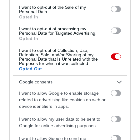
Manchester United
consent section.
I want to opt-out of the Sale of my
Personal Data.
Opted In
Felkészülési szezon 4. mérkőzés
Nya Ullevi, Göteborg
I want to opt-out of processing my
2026-08-08 17:00
Personal Data for Targeted Advertising.
Opted In
I want to opt-out of Collection, Use,
Retention, Sale, and/or Sharing of my
Leeds United
vs
Manchester United
2026-08-12 20:30
Personal Data that Is Unrelated with the
Purposes for which it was collected.
AC Milan
vs
Manchester United
2026-08-15 18:00
Opted Out
Google consents
ELŐZŐ MÉRKŐZÉSEK
I want to allow Google to enable storage
related to advertising like cookies on web or
Támogatás
device identifiers in apps.
I want to allow my user data to be sent to
Google for online advertising purposes.
Támogasd adományoddal
a ManUtdFanatics.hu működését!
I want to allow Google to send me