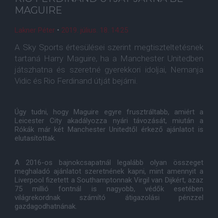
MAGUIRE
Lakner Péter
•
2019. július. 18. 14:25
A Sky Sports értesülései szerint megtiszteltetésnek
tartaná Harry Maguire, ha a Manchester Unitedben
játszhatna és szeretné gyerekkori idoljai, Nemanja
Vidic és Rio Ferdinand útját bejárni.
Úgy tudni, hogy Maguire egyre frusztráltabb, amiért a
Leicester City akadályozza nyári távozását, miután a
Rókák már két Manchester Unitedtől érkező ajánlatot is
elutasítottak.
A 2016-os bajnokcsapatnál legalább olyan összeget
meghaladó ajánlatot szeretnének kapni, mint amennyit a
Liverpool fizetett a Southamptonnak Virgil van Dijkért, azaz
75 millió fontnál is nagyobb, védők esetében
világrekordnak számító átigazolási pénzzel
gazdagodhatnának.