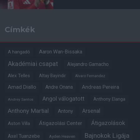
Címkék
Aaron Wan-Bissaka
A hangadó
Akadémiai csapat
Alejandro Garnacho
Alex Telles
Altay Bayindir
Alvaro Fernandez
Amad Diallo
Andre Onana
Andreas Pereira
Angol válogatott
Anthony Elanga
Andrey Santos
Anthony Martial
Arsenal
Antony
Átigazolások
Átigazolási Center
Aston Villa
Bajnokok Ligája
Axel Tuanzebe
Ayden Heaven