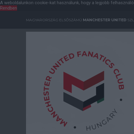
A weboldalunkon cookie-kat használunk, hogy a legjobb felhasználó
Rendben
MAGYARORSZÁG ELSŐSZÁMÚ
MANCHESTER UNITED
SZU