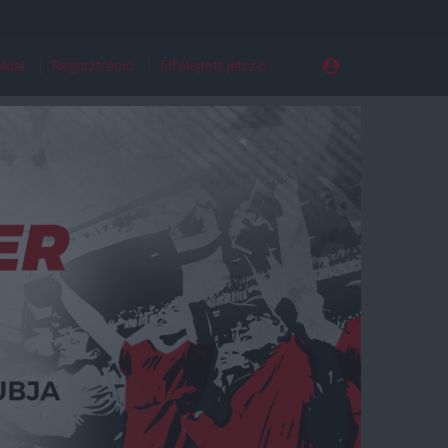
ldal
Regisztráció
Elfelejtett jelszó