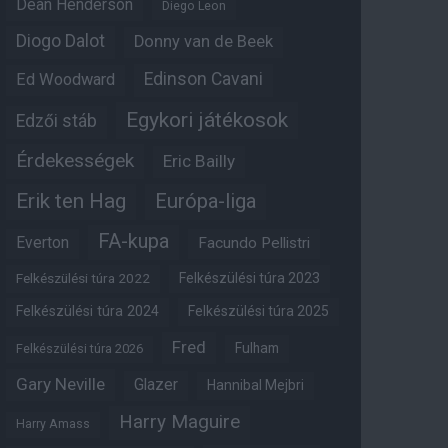
Dean Henderson
Diego Leon
Diogo Dalot
Donny van de Beek
Edinson Cavani
Ed Woodward
Egykori játékosok
Edzői stáb
Érdekességek
Eric Bailly
Erik ten Hag
Európa-liga
FA-kupa
Everton
Facundo Pellistri
Felkészülési túra 2022
Felkészülési túra 2023
Felkészülési túra 2024
Felkészülési túra 2025
Fred
Fulham
Felkészülési túra 2026
Gary Neville
Glazer
Hannibal Mejbri
Harry Maguire
Harry Amass