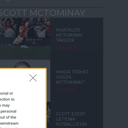
SCOTT MCTOMINAY
HIVATALOS:
MCTOMINAY
TÁVOZIK
2024. aug. 30.
MIKOR TÉRHET
VISSZA
MCTOMINAY?
2024. júl. 16.
sonal or
ection to
ou may
 personal
SCOTT: EZÉRT
out of the
LETTÜNK
 downstream
FUTBALLISTÁK