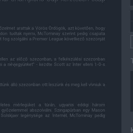
yőzelmet arattak a Vörös Ördögök, azt követően, hogy
don tudtak nyerni, McTominay szerint pedig csapata
t fog szolgálni a Premier League következő szezonját
llen az előző szezonban, a felkészülési szezonban
 a névjegyünket" - kezdte Scott az Inter elleni 1-0-s
tünk álló szezonban ott leszünk és meg kell vívniuk a
letes mérlegüket a túrán, ugyanis eddigi három
 győzelemmel abszolválni. Szingapúrban egy Mason
 Solskjaer legénysége az Internél, McTominay pedig