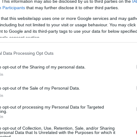
. This information may also be disclosed by us to third parties on the
IA
Participants
that may further disclose it to other third parties.
k nehezedő megnövekedett fizikális terheknek.
 that this website/app uses one or more Google services and may gath
including but not limited to your visit or usage behaviour. You may click 
 és Masonnal [Greenwood] a meccs után, és mind azt
 to Google and its third-party tags to use your data for below specifi
."
ogle consent section.
apatoknak a versenyképességünket és hogy képesek
. Ezt az üzenetet kaptuk az edzői stábtól is."
l Data Processing Opt Outs
o opt-out of the Sharing of my personal data.
In
n megrendezésre kerülő következő mérkőzését, hogy
o opt-out of the Sale of my Personal Data.
zés legjobbja elismerést, McTominay pedig nagy
 gyakorolt hatásáról.
In
to opt-out of processing my Personal Data for Targeted
volt látni, ahogy szinte minden helyzetben becsúszott,
ing.
"
In
o opt-out of Collection, Use, Retention, Sale, and/or Sharing
edzői stábtól. Időbe telik, amíg az ember beilleszkedik
ersonal Data that Is Unrelated with the Purposes for which it
 azonnal sikerült."
lected.