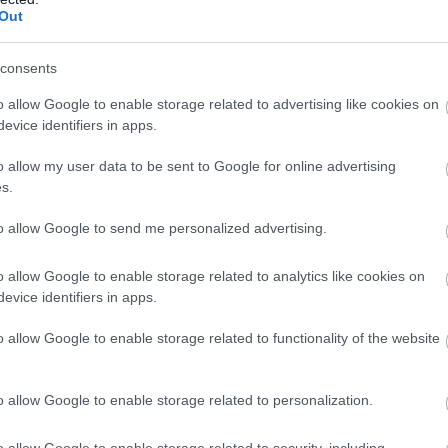
Out
n jó magunk körül tudni. Ő egy olyan nagy játékos, aki
consents
o allow Google to enable storage related to advertising like cookies on
evice identifiers in apps.
ube-on is!
droidra
és
iOS-re
!
o allow my user data to be sent to Google for online advertising
s.
ManUtdFanatics.hu működését!
to allow Google to send me personalized advertising.
o allow Google to enable storage related to analytics like cookies on
evice identifiers in apps.
o allow Google to enable storage related to functionality of the website
o allow Google to enable storage related to personalization.
o allow Google to enable storage related to security, including