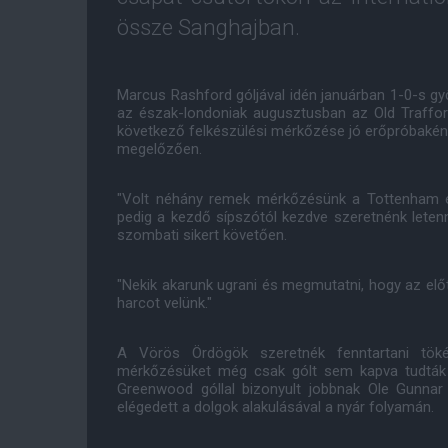
össze Sanghajban.
Marcus Rashford góljával idén januárban 1-0-s g
az észak-londoniak augusztusban az Old Traffor
következő felkészülési mérkőzése jó erőpróbakén
megelőzően.
"Volt néhány remek mérkőzésünk a Tottenham e
pedig a kezdő sípszótól kezdve szeretnénk letenni
szombati sikert követően.
"Nekik akarunk ugrani és megmutatni, hogy az előt
harcot velünk."
A Vörös Ördögök szeretnék fenntartani töké
mérkőzésüket még csak gólt sem kapva tudták
Greenwood góllal bizonyult jobbnak Ole Gunnar
elégedett a dolgok alakulásával a nyár folyamán.