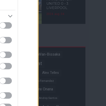
UNITED 0 - 3
LIVERPOOL
2024. aug. 04.
Címkék
Aaron Wan-Bissaka
A hangadó
Akadémiai csapat
Alejandro Garnacho
Alex Telles
Altay Bayindir
Alvaro Fernandez
Amad Diallo
Andre Onana
Andreas Pereira
Andrey Santos