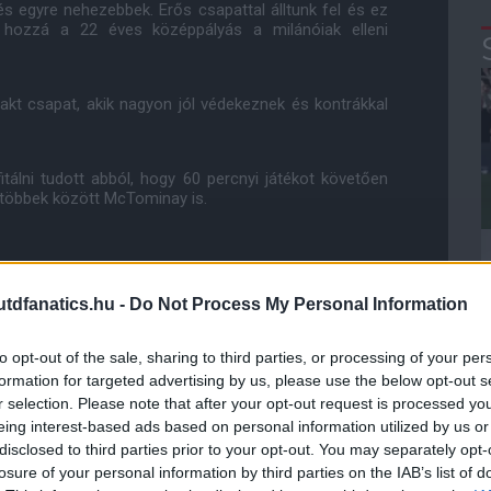
s egyre nehezebbek. Erős csapattal álltunk fel és ez
e hozzá a 22 éves középpályás a milánóiak elleni
kt csapat, akik nagyon jól védekeznek és kontrákkal
itálni tudott abból, hogy 60 percnyi játékot követően
ra többek között McTominay is.
dfanatics.hu -
Do Not Process My Personal Information
nk helyezni az Interre, hibára kényszerítettük őket és
to opt-out of the sale, sharing to third parties, or processing of your per
formation for targeted advertising by us, please use the below opt-out s
 milyen energia és eltökéltség lakozik bennünk, hogy
r selection. Please note that after your opt-out request is processed y
eing interest-based ads based on personal information utilized by us or
disclosed to third parties prior to your opt-out. You may separately opt-
 aspektusa eddig a csapat letámadása az ellenfél
losure of your personal information by third parties on the IAB’s list of
Mauricio Pochettino által vált ismertté.