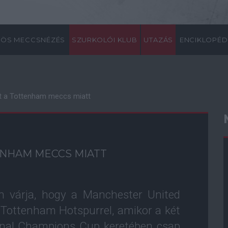
ÖS MECCSNÉZÉS
SZURKOLÓI KLUB
UTAZÁS
ENCIKLOPÉD
t a Tottenham meccs miatt
ENHAM MECCS MIATT
n várja, hogy a Manchester United
a Tottenham Hotspurrel, amikor a két
ional Champions Cup keretében csap