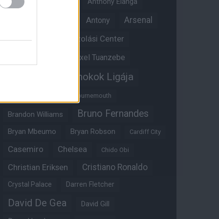
Angol válogatott
Anthony Elanga
Anthony Martial
Arsenal
Antony
Átigazolási Center
Aston Villa
Átigazolások
Axel Tuanzebe
Bajnokok Ligája
Ayden Heaven
Benjamin Sesko
Bournemouth
Bruno Fernandes
Brandon Williams
Bryan Mbeumo
Bryan Robson
Cardiff City
Casemiro
Chelsea
Chido Obi
Christian Eriksen
Cristiano Ronaldo
Crystal Palace
Darren Fletcher
David De Gea
David Gill