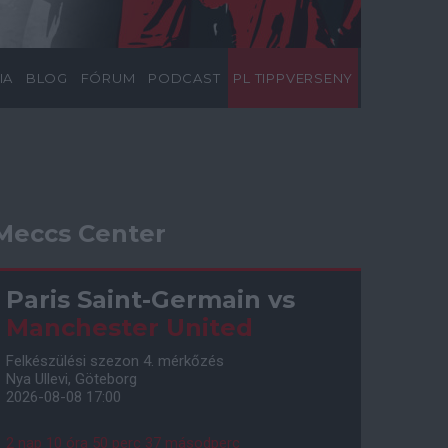
IA
BLOG
FÓRUM
PODCAST
PL TIPPVERSENY
Meccs Center
Paris Saint-Germain
vs
Manchester United
Felkészülési szezon 4. mérkőzés
Nya Ullevi, Göteborg
2026-08-08 17:00
2 nap 10 óra 50 perc 36 másodperc