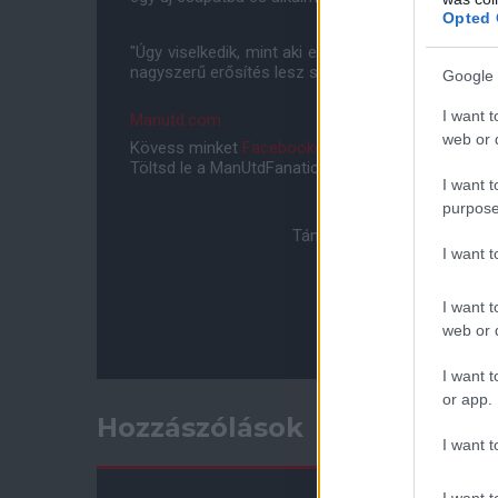
Opted 
"Úgy viselkedik, mint aki egy a sok közül és nagyo
nagyszerű erősítés lesz számunkra."
Google 
I want t
Manutd.com
web or d
Kövess minket
Facebookon
,
Instagramon
és
YouT
Töltsd le a ManUtdFanatics.hu mobil applikációt
An
I want t
purpose
Támogasd adományoddal a 
I want 
I want t
web or d
I want t
or app.
Hozzászólások
I want t
I want t