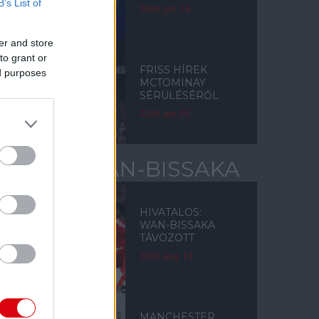
B’s List of
2024. jún. 14.
er and store
to grant or
FRISS HÍREK
ed purposes
MCTOMINAY
SÉRÜLÉSÉRŐL
2024. ápr. 30.
AARON WAN-BISSAKA
HIVATALOS:
WAN-BISSAKA
TÁVOZOTT
2024. aug. 13.
MANCHESTER