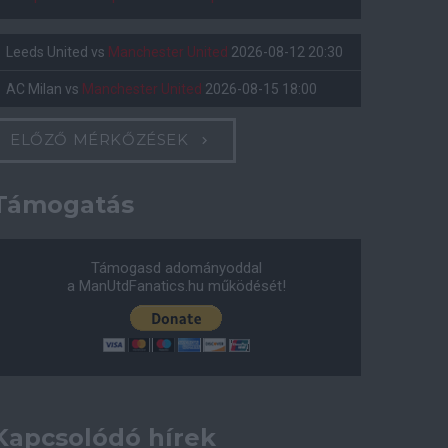
Leeds United
vs
Manchester United
2026-08-12 20:30
AC Milan
vs
Manchester United
2026-08-15 18:00
ELŐZŐ MÉRKŐZÉSEK
Támogatás
Támogasd adományoddal
a ManUtdFanatics.hu működését!
Kapcsolódó hírek