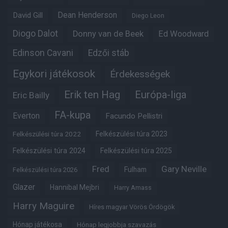
Dean Henderson
David Gill
Diego Leon
Diogo Dalot
Donny van de Beek
Ed Woodward
Edinson Cavani
Edzői stáb
Egykori játékosok
Érdekességek
Erik ten Hag
Európa-liga
Eric Bailly
FA-kupa
Everton
Facundo Pellistri
Felkészülési túra 2022
Felkészülési túra 2023
Felkészülési túra 2024
Felkészülési túra 2025
Fred
Gary Neville
Fulham
Felkészülési túra 2026
Glazer
Hannibal Mejbri
Harry Amass
Harry Maguire
Híres magyar Vörös Ördögök
Hónap játékosa
Hónap legjobbja szavazás