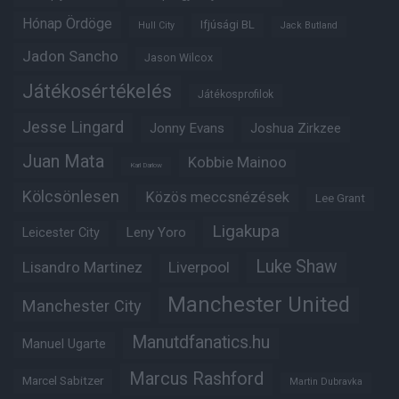
Hónap Ördöge
Ifjúsági BL
Hull City
Jack Butland
Jadon Sancho
Jason Wilcox
Játékosértékelés
Játékosprofilok
Jesse Lingard
Jonny Evans
Joshua Zirkzee
Juan Mata
Kobbie Mainoo
Karl Darlow
Kölcsönlesen
Közös meccsnézések
Lee Grant
Ligakupa
Leny Yoro
Leicester City
Luke Shaw
Lisandro Martinez
Liverpool
Manchester United
Manchester City
Manutdfanatics.hu
Manuel Ugarte
Marcus Rashford
Marcel Sabitzer
Martin Dubravka