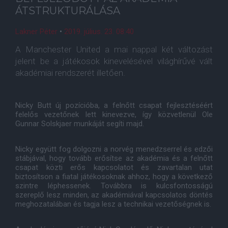
ÁTSTRUKTURÁLÁSA
Lakner Péter
•
2019. július. 23. 08:40
A Manchester United a mai nappal két változást
jelent be a játékosok kinevelésével világhírűvé vált
akadémiai rendszerét illetően.
Nicky Butt új pozícióba, a felnőtt csapat fejlesztéséért
felelős vezetőnek lett kinevezve, így közvetlenül Ole
Gunnar Solskjaer munkáját segíti majd.
Nicky együtt fog dolgozni a norvég menedzserrel és edzői
stábjával, hogy tovább erősítse az akadémia és a felnőtt
csapat közti erős kapcsolatot és zavartalan utat
biztosítson a fiatal játékosoknak ahhoz, hogy a következő
szintre léphessenek. Továbbra is kulcsfontosságú
szereplő lesz minden, az akadémiával kapcsolatos döntés
meghozatalában és tagja lesz a technikai vezetőségnek is.