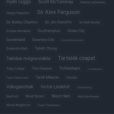
Ryan Giggs
Scott McTominay
Senne Lammens
Sir Alex Ferguson
Sergio Reguilon
Sir Bobby Charlton
Sir Jim Ratcliffe
Sir Matt Busby
Southampton
Stoke City
Sofyan Amrabat
Sunderland
Swansea City
Szurkoló szemmel
Tahith Chong
Szurkolói klub
Tartalék csapat
Taktikai mágnestábla
Tottenham
Tom Heaton
Toby Collyer
Trófeabibliográfia
Tyrell Malacia
Utazás
Tyler Fredericson
Válogatottak
Victor Lindelöf
Visszhang
West Ham
West Brom
Watford
Willy Kambwala
Wout Weghorst
Youri Tielemans