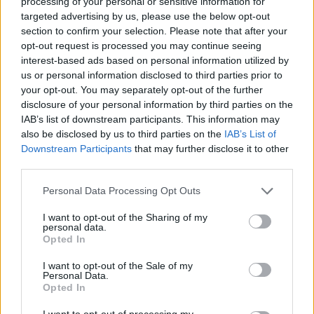
processing of your personal or sensitive information for
targeted advertising by us, please use the below opt-out
section to confirm your selection. Please note that after your
opt-out request is processed you may continue seeing
interest-based ads based on personal information utilized by
us or personal information disclosed to third parties prior to
your opt-out. You may separately opt-out of the further
disclosure of your personal information by third parties on the
IAB’s list of downstream participants. This information may
Meccs Center
also be disclosed by us to third parties on the
IAB’s List of
Downstream Participants
that may further disclose it to other
third parties.
Paris Saint-Germain
vs
Please note that this website/app uses one or more Google
Personal Data Processing Opt Outs
services and may gather and store information including but
Manchester United
not limited to your visit or usage behaviour. You may click to
I want to opt-out of the Sharing of my
personal data.
grant or deny consent to Google and its third-party tags to
Felkészülési szezon 4. mérkőzés
Opted In
use your data for below specified purposes in below Google
Nya Ullevi, Göteborg
2026-08-08 17:00
consent section.
I want to opt-out of the Sale of my
Personal Data.
Opted In
1 nap 15 óra 39 perc 49 másodperc
I want to opt-out of processing my