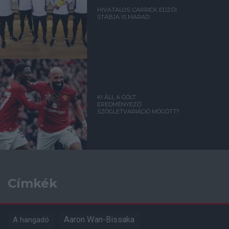
HIVATALOS: CARRICK EDZŐI
STÁBJA IS MARAD
KI ÁLL A GÓLT
EREDMÉNYEZŐ
SZÖGLETVARIÁCIÓ MÖGÖTT?
Címkék
Aaron Wan-Bissaka
A hangadó