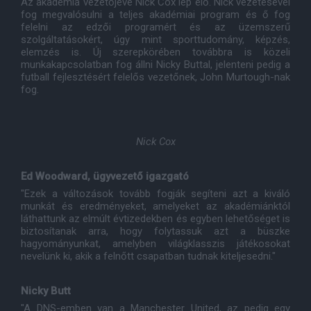
Az akadémia vezetőjévé Nick Cox lép elő. Nick vezetésével
fog megvalósulni a teljes akadémiai program és ő fog
felelni az edzői programért és az üzemszerű
szolgáltatásokért, úgy mint sporttudomány, képzés,
elemzés is. Új szerepkörében továbbra is közeli
munkakapcsolatban fog állni Nicky Buttal, jelenteni pedig a
futball fejlesztésért felelős vezetőnek, John Murtough-nak
fog.
Nick Cox
Ed Woodward, ügyvezető igazgató
"Ezek a változások tovább fogják segíteni azt a kiváló
munkát és eredményeket, amelyeket az akadémiánktól
láthattunk az elmúlt évtizedekben és egyben lehetőséget is
biztosítanak arra, hogy folytassuk azt a büszke
hagyományunkat, amelyben világklasszis játékosokat
nevelünk ki, akik a felnőtt csapatban tudnak kiteljesedni."
Nicky Butt
"A DNS-emben van a Manchester United, az pedig egy