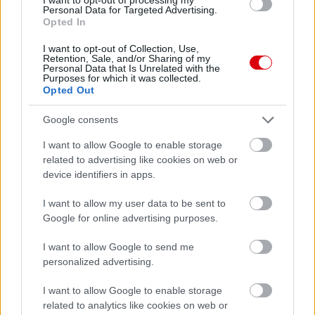
Personal Data for Targeted Advertising.
Leeds United
vs
Manchester United
2026-08-12 20:30
Opted In
AC Milan
vs
Manchester United
2026-08-15 18:00
I want to opt-out of Collection, Use,
Retention, Sale, and/or Sharing of my
Personal Data that Is Unrelated with the
Purposes for which it was collected.
ELŐZŐ MÉRKŐZÉSEK
Opted Out
Google consents
Támogatás
I want to allow Google to enable storage
related to advertising like cookies on web or
device identifiers in apps.
Támogasd adományoddal
a ManUtdFanatics.hu működését!
I want to allow my user data to be sent to
Google for online advertising purposes.
I want to allow Google to send me
personalized advertising.
I want to allow Google to enable storage
Kapcsolódó hírek
related to analytics like cookies on web or