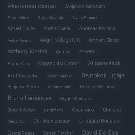
Akadémiai csapat
Alejandro Garnacho
Alex Telles
Altay Bayindir
Alvaro Fernandez
Amad Diallo
Andre Onana
Andreas Pereira
Angol válogatott
Anthony Elanga
Andrey Santos
Anthony Martial
Arsenal
Antony
Átigazolások
Átigazolási Center
Aston Villa
Bajnokok Ligája
Axel Tuanzebe
Ayden Heaven
Benjamin Sesko
Brandon Williams
Bournemouth
Bruno Fernandes
Bryan Mbeumo
Casemiro
Chelsea
Bryan Robson
Cardiff City
Christian Eriksen
Cristiano Ronaldo
Chido Obi
David De Gea
Crystal Palace
Darren Fletcher