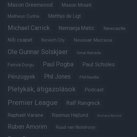
Mason Greenwood
Mason Mount
Matheus Cunha
Matthijs de Ligt
Michael Carrick
Nemanja Matic
Newcastle
Női csapat
Noussair Mazraoui
Norwich City
Ole Gunnar Solskjaer
Omar Berrada
Paul Pogba
Paul Scholes
Patrick Dorgu
Phil Jones
Pénzügyek
Phil Neville
Pletykák, átigazolások
Podcast
Premier League
Ralf Rangnick
Raphaël Varane
Rasmus Højlund
Richard Arnold
Ruben Amorim
Ruud van Nistelrooy