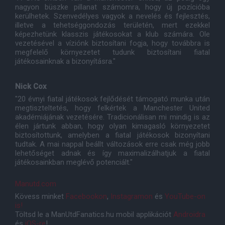
nagyon büszke pillanat számomra, hogy új pozícióba
kerülhetek. Szenvedélyes vagyok a nevelés és fejlesztés,
illetve a tehetséggondozás területén, mert ezekkel
képezhetünk klasszis játékosokat a klub számára. Ole
vezetésével a víziónk biztosítani fogja, hogy továbbra is
megfelelő környezetet tudunk biztosítani fiatal
játékosainknak a bizonyításra."
Nick Cox
"20 évnyi fiatal játékosok fejlődését támogató munka után
megtiszteltetés, hogy felkértek a Manchester United
akadémiájának vezetésére. Tradicionálisan mi mindig is az
élen jártunk abban, hogy olyan kimagasló környezetet
biztosítottunk, amelyben a fiatal játékosok bizonyítani
tudtak. A mai nappal beállt változások erre csak még jobb
lehetőséget adnak és így maximalizálhatjuk a fiatal
játékosainkban meglévő potenciált."
Manutd.com
Kövess minket
Facebookon
,
Instagramon
és
YouTube-on
is!
Töltsd le a ManUtdFanatics.hu mobil applikációt
Androidra
és
iOS-re
!