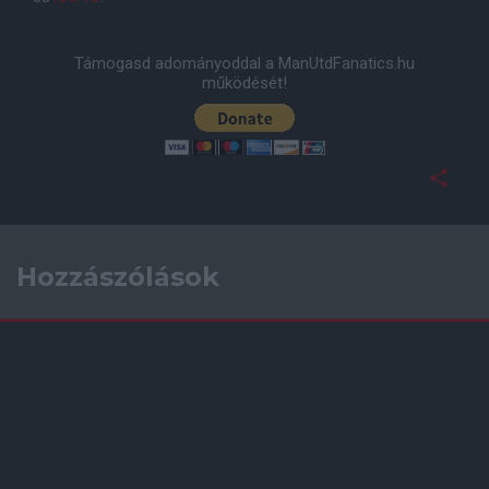
Támogasd adományoddal a ManUtdFanatics.hu
működését!
Hozzászólások