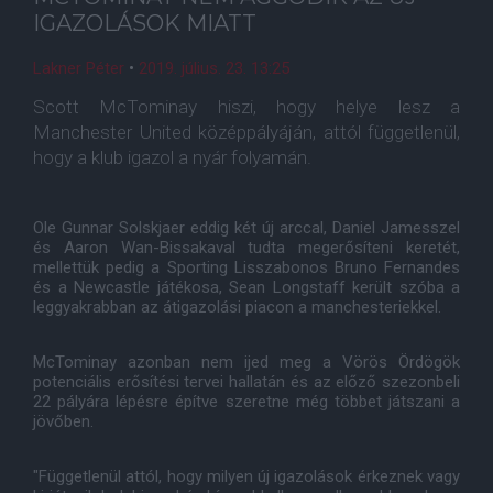
IGAZOLÁSOK MIATT
Lakner Péter
•
2019. július. 23. 13:25
Scott McTominay hiszi, hogy helye lesz a
Manchester United középpályáján, attól függetlenül,
hogy a klub igazol a nyár folyamán.
Ole Gunnar Solskjaer eddig két új arccal, Daniel Jamesszel
és Aaron Wan-Bissakaval tudta megerősíteni keretét,
mellettük pedig a Sporting Lisszabonos Bruno Fernandes
és a Newcastle játékosa, Sean Longstaff került szóba a
leggyakrabban az átigazolási piacon a manchesteriekkel.
McTominay azonban nem ijed meg a Vörös Ördögök
potenciális erősítési tervei hallatán és az előző szezonbeli
22 pályára lépésre építve szeretne még többet játszani a
jövőben.
"Függetlenül attól, hogy milyen új igazolások érkeznek vagy