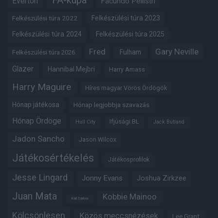
Everton
Facundo Pellistri
Felkészülési túra 2022
Felkészülési túra 2023
Felkészülési túra 2024
Felkészülési túra 2025
Fred
Gary Neville
Fulham
Felkészülési túra 2026
Glazer
Hannibal Mejbri
Harry Amass
Harry Maguire
Híres magyar Vörös Ördögök
Hónap játékosa
Hónap legjobbja szavazás
Hónap Ördöge
Ifjúsági BL
Hull City
Jack Butland
Jadon Sancho
Jason Wilcox
Játékosértékelés
Játékosprofilok
Jesse Lingard
Jonny Evans
Joshua Zirkzee
Juan Mata
Kobbie Mainoo
Karl Darlow
Kölcsönlesen
Közös meccsnézések
Lee Grant