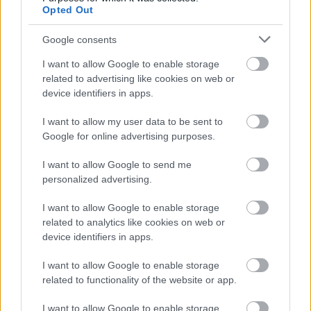
Opted Out
Paris Saint-Germain
vs
Manchester United
Google consents
I want to allow Google to enable storage
Felkészülési szezon 4. mérkőzés
related to advertising like cookies on web or
Nya Ullevi, Göteborg
2026-08-08 17:00
device identifiers in apps.
I want to allow my user data to be sent to
Google for online advertising purposes.
Leeds United
vs
Manchester United
2026-08-12 20:30
I want to allow Google to send me
AC Milan
vs
Manchester United
2026-08-15 18:00
personalized advertising.
I want to allow Google to enable storage
ELŐZŐ MÉRKŐZÉSEK
related to analytics like cookies on web or
device identifiers in apps.
Támogatás
I want to allow Google to enable storage
related to functionality of the website or app.
Támogasd adományoddal
I want to allow Google to enable storage