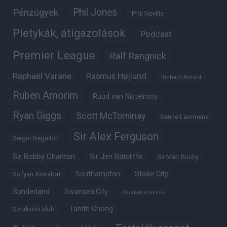
Phil Jones
Pénzügyek
Phil Neville
Pletykák, átigazolások
Podcast
Premier League
Ralf Rangnick
Raphaël Varane
Rasmus Højlund
Richard Arnold
Ruben Amorim
Ruud van Nistelrooy
Ryan Giggs
Scott McTominay
Senne Lammens
Sir Alex Ferguson
Sergio Reguilon
Sir Bobby Charlton
Sir Jim Ratcliffe
Sir Matt Busby
Southampton
Stoke City
Sofyan Amrabat
Sunderland
Swansea City
Szurkoló szemmel
Tahith Chong
Szurkolói klub