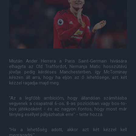
Miután Ander Herrera a Paris Saint-Germain hívására
elhagyta az Old Traffordot, Nemanja Matic hosszútávú
jövője pedig kérdéses Manchesterben, így McTominay
készen áll arra, hogy ha eljön az ő lehetősége, azt két
kézzel ragadja majd meg.
"Az a legfőbb ambícióm, hogy állandóan számításba
vegyenek a csapatnál 6-os, 8-as pozícióban vagy box-to-
box játékosként - és az nagyon fontos, hogy most már
tényleg eséllyel pályázhatok erre" - tette hozzá.
"Ha a lehetőség adott, akkor azt két kézzel kell
megragadni."