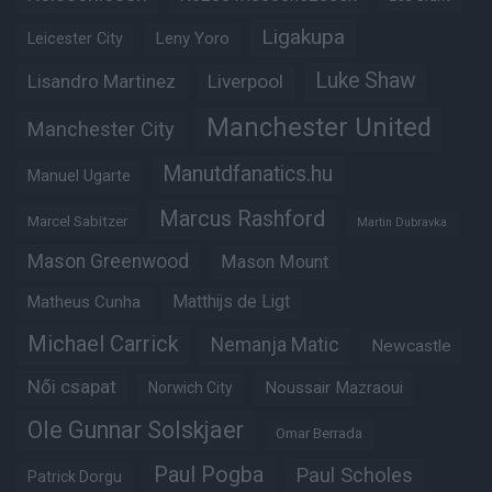
Ligakupa
Leny Yoro
Leicester City
Luke Shaw
Lisandro Martinez
Liverpool
Manchester United
Manchester City
Manutdfanatics.hu
Manuel Ugarte
Marcus Rashford
Marcel Sabitzer
Martin Dubravka
Mason Greenwood
Mason Mount
Matheus Cunha
Matthijs de Ligt
Michael Carrick
Nemanja Matic
Newcastle
Női csapat
Noussair Mazraoui
Norwich City
Ole Gunnar Solskjaer
Omar Berrada
Paul Pogba
Paul Scholes
Patrick Dorgu