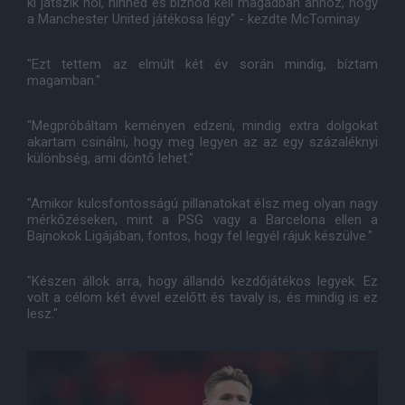
ki játszik hol, hinned és bíznod kell magadban ahhoz, hogy
a Manchester United játékosa légy" - kezdte McTominay.
"Ezt tettem az elmúlt két év során mindig, bíztam
magamban."
"Megpróbáltam keményen edzeni, mindig extra dolgokat
akartam csinálni, hogy meg legyen az az egy százaléknyi
különbség, ami döntő lehet."
"Amikor kulcsfontosságú pillanatokat élsz meg olyan nagy
mérkőzéseken, mint a PSG vagy a Barcelona ellen a
Bajnokok Ligájában, fontos, hogy fel legyél rájuk készülve."
"Készen állok arra, hogy állandó kezdőjátékos legyek. Ez
volt a célom két évvel ezelőtt és tavaly is, és mindig is ez
lesz."