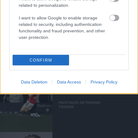
a ManUtdFanatics.hu működését!
related to personalization.
I want to allow Google to enable storage
related to security, including authentication
functionality and fraud prevention, and other
user protection.
Kapcsolódó hírek
CONFIRM
SCOTT MCTOMINAY
Data Deletion
Data Access
Privacy Policy
HIVATALOS: MCTOMINAY
TÁVOZIK