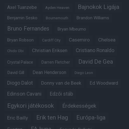
Bajnokok Ligája
Axel Tuanzebe
Ayden Heaven
Benjamin Sesko
Brandon Williams
Bournemouth
Bruno Fernandes
Bryan Mbeumo
Casemiro
Chelsea
Bryan Robson
Cardiff City
Christian Eriksen
Cristiano Ronaldo
Chido Obi
David De Gea
Crystal Palace
Darren Fletcher
Dean Henderson
David Gill
Diego Leon
Diogo Dalot
Donny van de Beek
Ed Woodward
Edinson Cavani
Edzői stáb
Egykori játékosok
Érdekességek
Erik ten Hag
Európa-liga
Eric Bailly
FA-kupa