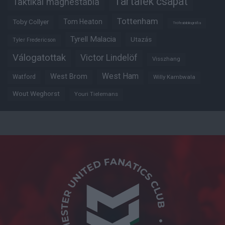
Tartalék csapat
Taktikai mágnestábla
Tottenham
Tom Heaton
Toby Collyer
Trófeabibliográfia
Tyrell Malacia
Utazás
Tyler Fredericson
Válogatottak
Victor Lindelöf
Visszhang
West Ham
West Brom
Watford
Willy Kambwala
Wout Weghorst
Youri Tielemans