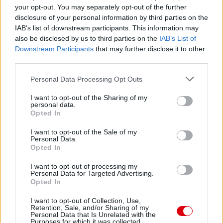
your opt-out. You may separately opt-out of the further
disclosure of your personal information by third parties on the
IAB’s list of downstream participants. This information may
also be disclosed by us to third parties on the
IAB’s List of
Downstream Participants
that may further disclose it to other
third parties.
Please note that this website/app uses one or more Google
Personal Data Processing Opt Outs
services and may gather and store information including but
not limited to your visit or usage behaviour. You may click to
I want to opt-out of the Sharing of my
personal data.
grant or deny consent to Google and its third-party tags to
Opted In
use your data for below specified purposes in below Google
consent section.
I want to opt-out of the Sale of my
Personal Data.
Opted In
I want to opt-out of processing my
Personal Data for Targeted Advertising.
Opted In
Meccs Center
I want to opt-out of Collection, Use,
Retention, Sale, and/or Sharing of my
Personal Data that Is Unrelated with the
Purposes for which it was collected.