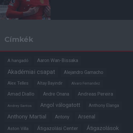
Címkék
Aaron Wan-Bissaka
A hangadó
Akadémiai csapat
Alejandro Garnacho
Alex Telles
Altay Bayindir
Alvaro Fernandez
Amad Diallo
Andre Onana
Andreas Pereira
Angol válogatott
Anthony Elanga
Andrey Santos
Anthony Martial
Arsenal
Antony
Átigazolások
Átigazolási Center
Aston Villa