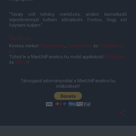
"Tavaly volt néhány mérkőzés, amikor kiemelkedő
teljesítménnyel tudtam előrukkolni. Fontos, hogy ezt
folytatni tudjam."
Sky Sports
Kövess minket
Facebookon
,
Instagramon
és
YouTube-on
is!
Töltsd le a ManUtdFanatics.hu mobil applikációt
Androidra
és
iOS-re
!
Támogasd adományoddal a ManUtdFanatics.hu
működését!