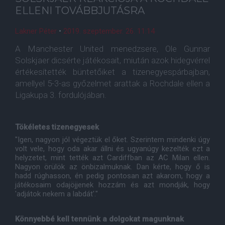
ELLENI TOVÁBBJUTÁSRA
Lakner Péter
•
2019. szeptember. 26. 11:14
A Manchester United menedzsere, Ole Gunnar
Solskjaer dicsérte játékosait, miután azok hidegvérrel
értékesítették büntetőiket a tizenegyespárbajban,
amellyel 5-3-as győzelmet arattak a Rochdale ellen a
Ligakupa 3. fordulójában.
Tökéletes tizenegyesek
"Igen, nagyon jól végeztük el őket. Szerintem mindenki úgy
volt vele, hogy oda akar állni és ugyanúgy kezelték ezt a
helyzetet, mint tették azt Cardiffban az AC Milan ellen.
Nagyon örülök az önbizalmuknak. Dan kérte, hogy ő is
hadd rúghasson, én pedig pontosan azt akarom, hogy a
játékosaim odajöjjenek hozzám és azt mondják, hogy
'adjátok nekem a labdát'."
Könnyebbé kell tennünk a dolgokat magunknak