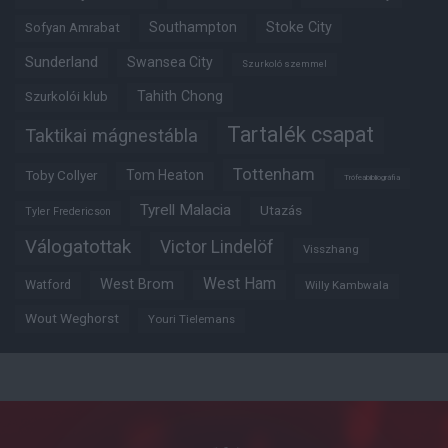
Southampton
Stoke City
Sofyan Amrabat
Sunderland
Swansea City
Szurkoló szemmel
Tahith Chong
Szurkolói klub
Tartalék csapat
Taktikai mágnestábla
Tottenham
Tom Heaton
Toby Collyer
Trófeabibliográfia
Tyrell Malacia
Utazás
Tyler Fredericson
Válogatottak
Victor Lindelöf
Visszhang
West Ham
West Brom
Watford
Willy Kambwala
Wout Weghorst
Youri Tielemans