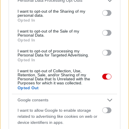
Personal Data Processing Opt Outs
services and may gather and store information including but
not limited to your visit or usage behaviour. You may click to
I want to opt-out of the Sharing of my
personal data.
grant or deny consent to Google and its third-party tags to
Opted In
Meccs Center
use your data for below specified purposes in below Google
consent section.
I want to opt-out of the Sale of my
Personal Data.
Opted In
Paris Saint-Germain
vs
I want to opt-out of processing my
Manchester United
Personal Data for Targeted Advertising.
Opted In
Felkészülési szezon 4. mérkőzés
I want to opt-out of Collection, Use,
Nya Ullevi, Göteborg
Retention, Sale, and/or Sharing of my
2026-08-08 17:00
Personal Data that Is Unrelated with the
Purposes for which it was collected.
Opted Out
Google consents
Leeds United
vs
Manchester United
2026-08-12 20:30
I want to allow Google to enable storage
AC Milan
vs
Manchester United
2026-08-15 18:00
related to advertising like cookies on web or
device identifiers in apps.
ELŐZŐ MÉRKŐZÉSEK