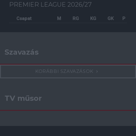
PREMIER LEAGUE 2026/27
Csapat
M
RG
KG
GK
P
Szavazás
KORÁBBI SZAVAZÁSOK
TV műsor