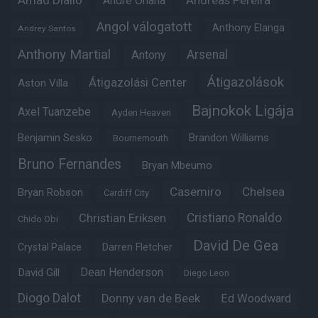
Amad Diallo
Andre Onana
Andreas Pereira
Angol válogatott
Anthony Elanga
Andrey Santos
Anthony Martial
Arsenal
Antony
Átigazolások
Átigazolási Center
Aston Villa
Bajnokok Ligája
Axel Tuanzebe
Ayden Heaven
Benjamin Sesko
Brandon Williams
Bournemouth
Bruno Fernandes
Bryan Mbeumo
Casemiro
Chelsea
Bryan Robson
Cardiff City
Christian Eriksen
Cristiano Ronaldo
Chido Obi
David De Gea
Crystal Palace
Darren Fletcher
Dean Henderson
David Gill
Diego Leon
Diogo Dalot
Donny van de Beek
Ed Woodward