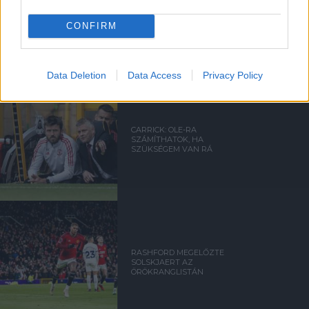
SOLSKJAER VOLT AZ EGYIK
LEGJOBB IGAZOLÁSUNK
CONFIRM
Data Deletion
Data Access
Privacy Policy
CARRICK: OLE-RA
SZÁMÍTHATOK, HA
SZÜKSÉGEM VAN RÁ
RASHFORD MEGELŐZTE
SOLSKJAERT AZ
ÖRÖKRANGLISTÁN