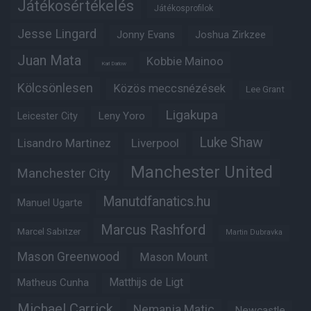
Játékosértékelés
Játékosprofilok
Jesse Lingard
Jonny Evans
Joshua Zirkzee
Juan Mata
Kobbie Mainoo
Karl Darlow
Kölcsönlesen
Közös meccsnézések
Lee Grant
Ligakupa
Leny Yoro
Leicester City
Luke Shaw
Lisandro Martinez
Liverpool
Manchester United
Manchester City
Manutdfanatics.hu
Manuel Ugarte
Marcus Rashford
Marcel Sabitzer
Martin Dubravka
Mason Greenwood
Mason Mount
Matheus Cunha
Matthijs de Ligt
Michael Carrick
Nemanja Matic
Newcastle