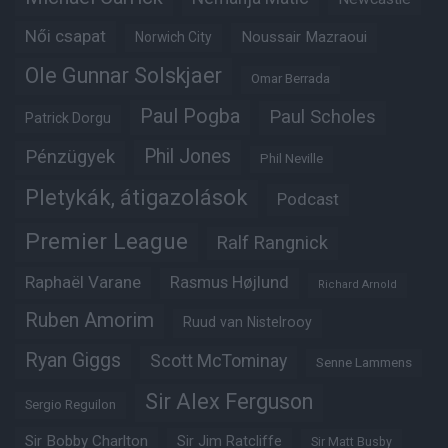
Női csapat
Noussair Mazraoui
Norwich City
Ole Gunnar Solskjaer
Omar Berrada
Paul Pogba
Paul Scholes
Patrick Dorgu
Phil Jones
Pénzügyek
Phil Neville
Pletykák, átigazolások
Podcast
Premier League
Ralf Rangnick
Raphaël Varane
Rasmus Højlund
Richard Arnold
Ruben Amorim
Ruud van Nistelrooy
Ryan Giggs
Scott McTominay
Senne Lammens
Sir Alex Ferguson
Sergio Reguilon
Sir Bobby Charlton
Sir Jim Ratcliffe
Sir Matt Busby