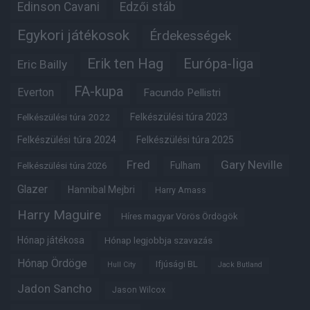
Edinson Cavani
Edzői stáb
Egykori játékosok
Érdekességek
Erik ten Hag
Európa-liga
Eric Bailly
FA-kupa
Everton
Facundo Pellistri
Felkészülési túra 2022
Felkészülési túra 2023
Felkészülési túra 2024
Felkészülési túra 2025
Fred
Gary Neville
Fulham
Felkészülési túra 2026
Glazer
Hannibal Mejbri
Harry Amass
Harry Maguire
Híres magyar Vörös Ördögök
Hónap játékosa
Hónap legjobbja szavazás
Hónap Ördöge
Ifjúsági BL
Hull City
Jack Butland
Jadon Sancho
Jason Wilcox