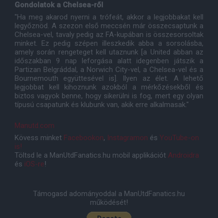
Gondolatok a Chelsea-ről
"Ha meg akarod nyerni a trófeát, akkor a legjobbakat kell
legyőznöd. A szezon első meccsén már összecsaptunk a
Chelsea-vel, tavaly pedig az FA-kupában is összesorsoltak
minket. Ez pedig szépen illeszkedik abba a sorsolásba,
amely során rengeteget kell utaznunk [a United abban az
időszakban 9 nap leforgása alatt idegenben játszik a
Partizan Belgráddal, a Norwich City-vel, a Chelsea-vel és a
Bournemouth együttesével is]. Ilyen az élet. A lehető
legjobbat kell kihoznunk azokból a mérkőzésekből és
biztos vagyok benne, hogy sikerülni is fog, mert egy olyan
típusú csapatunk és klubunk van, akik erre alkalmasak."
Manutd.com
Kövess minket
Facebookon
,
Instagramon
és
YouTube-on
is!
Töltsd le a ManUtdFanatics.hu mobil applikációt
Androidra
és
iOS-re
!
Támogasd adományoddal a ManUtdFanatics.hu
működését!