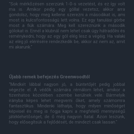
"Sok mérkőzésen szerzünk 1-0-s vezetést, és ez így volt
ma is. Amikor pedig egy góllal vezetsz, akkor arra
gondolsz, hogy meg kellene szerezni a másodikat is, ami
most is kulcsfontosságú lett volna. Ez egy tanulási görbe
most a fiúk számára. Meg kell szereznünk a második
gólokat is. Ennél a klubnál nem lehet csak úgy hátradőlni és
reménykedni, hogy az egy gól elég lesz a végéig. Ha valaki
az elég jó elérésére rendezkedik be, akkor az nem az, amit
mi akarunk."
Újabb remek befejezés Greenwoodtól
"Mindkét lábbal nagyon jó, a büntetőjét pedig jobbal
végezte el. A védők számára rémálom lehet, amikor a
tizenhatos közelében szembe kerülnek vele. Bármelyik
irányba képes lehet megverni őket, amely számomra
fantasztikus. Mindenki láthatja, hogy milyen minőséget
képvisel és meg is fogja kapni a megfelelő mennyiségű
játéklehetőséget, de ő még nagyon fiatal. Azon leszünk,
hogy elősegítsük a fejlődését, de mindezt csak lassan."