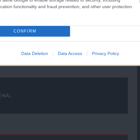
cation functionality and fraud prevention, and other user protection.
ManUtdFanatics.hu működését!
CONFIRM
Data Deletion
Data Access
Privacy Policy
ENAL