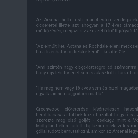
Az Arsenal hétfő esti, manchesteri vendégjáté
dicsérettel illette azt, ahogyan a 17 éves támad
mérkőzésén, megszerezve ezzel felnőtt pályafutás
"Az elmúlt két, Astana és Rochdale elleni meccsen
ha a tizenhatoson belülre kerül" - kezdte Ole.
"Ami szintén nagy elégedettségre ad számomra 
hogy egy lehetőséget sem szalasztott el arra, hog
"Ha még nem vagy 18 éves sem és bízol magadban
egyáltalán nem aggódom miatta."
Greenwood előretörése kísértetiesen hason
berobbanására, többek között azáltal, hogy ő is a
szerezte meg első gólját - csakúgy, mint a V
Midtjylland ellen tudott duplázni emlékezetes m
góllal tudott bemutatkozni, amikor az Arsenal le