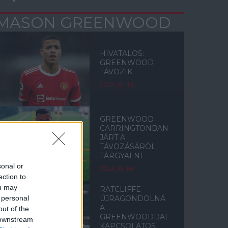
MASON GREENWOOD
HIVATALOS:
GREENWOOD
TÁVOZIK
2024. júl. 18.
GREENWOOD
CARRINGTONBAN
JÁRT A
TÁVOZÁSÁRÓL
TÁRGYALNI
sonal or
2024. júl. 08.
ection to
ou may
RATCLIFFE
 personal
ÚJRAGONDOLNÁ
A
out of the
GREENWOODDAL
 downstream
KAPCSOLATOS