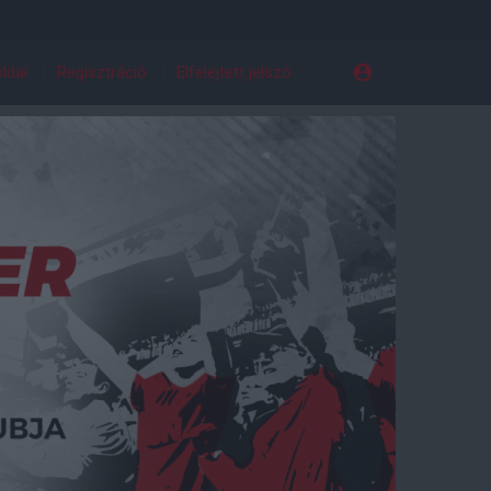
ldal
Regisztráció
Elfelejtett jelszó