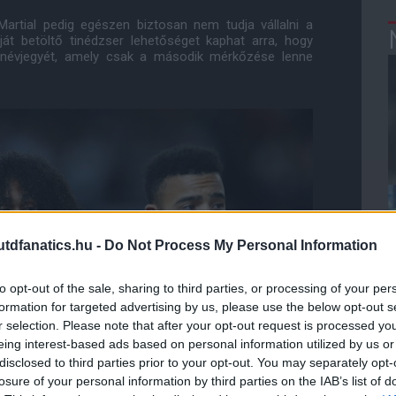
artial pedig egészen biztosan nem tudja vállalni a
ját betöltő tinédzser lehetőséget kaphat arra, hogy
 névjegyét, amely csak a második mérkőzése lenne
dfanatics.hu -
Do Not Process My Personal Information
to opt-out of the sale, sharing to third parties, or processing of your per
formation for targeted advertising by us, please use the below opt-out s
r selection. Please note that after your opt-out request is processed y
eing interest-based ads based on personal information utilized by us or
disclosed to third parties prior to your opt-out. You may separately opt-
losure of your personal information by third parties on the IAB’s list of