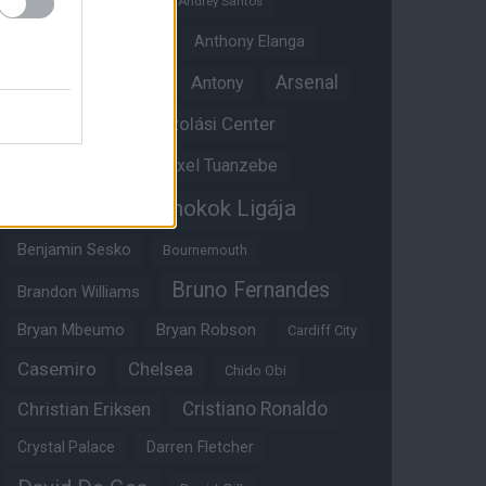
Andrey Santos
Angol válogatott
Anthony Elanga
Anthony Martial
Arsenal
Antony
Átigazolási Center
Aston Villa
Átigazolások
Axel Tuanzebe
Bajnokok Ligája
Ayden Heaven
Benjamin Sesko
Bournemouth
Bruno Fernandes
Brandon Williams
Bryan Mbeumo
Bryan Robson
Cardiff City
Casemiro
Chelsea
Chido Obi
Christian Eriksen
Cristiano Ronaldo
Crystal Palace
Darren Fletcher