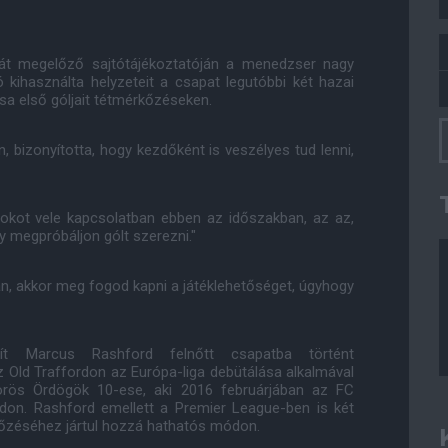
kát megelőző sajtótájékoztatóján a menedzser nagy
ó kihasználta helyzeteit a csapat legutóbbi két hazai
a első góljait tétmérkőzéseken.
, bizonyította, hogy kezdőként is veszélyes tud lenni,
okot vele kapcsolatban ebben az időszakban, az az,
y megpróbáljon gólt szerezni."
, akkor meg fogod kapni a játéklehetőséget, úgyhogy
lít Marcus Rashford felnőtt csapatba történt
z Old Traffordon az Európa-liga debütálása alkalmával
örös Ördögök 10-ese, aki 2016 februárjában az FC
ódon. Rashford emellett a Premier League-ben is két
győzéséhez jártul hozzá hathatós módon.