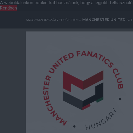
A weboldalunkon cookie-kat használunk, hogy a legjobb felhasználó
Rendben
MAGYARORSZÁG ELSŐSZÁMÚ
MANCHESTER UNITED
SZU