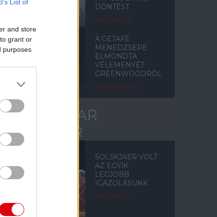
B’s List of
DÖNTÉST
2024. febr. 22.
er and store
A GETAFE
to grant or
MENEDZSERE
ed purposes
ELMONDTA
VÉLEMÉNYÉT
GREENWOODRÓL
2023. szept. 03.
OLE GUNNAR
SOLSKJAER
SOLSKJAER VOLT
AZ EGYIK
LEGJOBB
IGAZOLÁSUNK
2026. júl. 29.