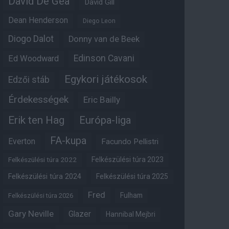
David De Gea
David Gill
Dean Henderson
Diego Leon
Diogo Dalot
Donny van de Beek
Edinson Cavani
Ed Woodward
Egykori játékosok
Edzői stáb
Érdekességek
Eric Bailly
Erik ten Hag
Európa-liga
FA-kupa
Everton
Facundo Pellistri
Felkészülési túra 2022
Felkészülési túra 2023
Felkészülési túra 2024
Felkészülési túra 2025
Fred
Fulham
Felkészülési túra 2026
Gary Neville
Glazer
Hannibal Mejbri