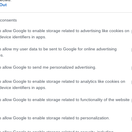
Out
ként vezethette ki társait a Ligakupában, a 19 éves
gyanezen a mérkőzésen a felnőttek között.
consents
ata fejlődését illetően, lelkendezve tette meg mindezt:
o allow Google to enable storage related to advertising like cookies on
csapat, amely folyamatosan formálódik, fejlődik.
evice identifiers in apps.
i a klub kultúráját."
o allow my user data to be sent to Google for online advertising
s.
hozzáállással, a munkabírással és a vággyal pedig
to allow Google to send me personalized advertising.
agunkban? Sikerül megtalálnunk a nyugvópontot ebben
o allow Google to enable storage related to analytics like cookies on
evice identifiers in apps.
rakni a névjegyüket, jól akartak teljesíteni és talán
o allow Google to enable storage related to functionality of the website
 a megoldáshoz."
o allow Google to enable storage related to personalization.
ube-on is!
droidra
és
iOS-re
!
o allow Google to enable storage related to security, including