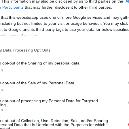
. This information may also be disclosed by us to third parties on the
IA
Participants
that may further disclose it to other third parties.
 that this website/app uses one or more Google services and may gath
including but not limited to your visit or usage behaviour. You may click 
 to Google and its third-party tags to use your data for below specifi
ogle consent section.
l Data Processing Opt Outs
arra, hogy Anglia legjobb hat csapatának egyike ellen
o opt-out of the Sharing of my personal data.
In
o opt-out of the Sale of my Personal Data.
ól kell sáfárkodnunk az ő játékidejével. De az Astana
gy készen áll a feladatokra."
In
to opt-out of processing my Personal Data for Targeted
tvégém arra, hogy ezen gondolkodjak."
ing.
In
kik ebben a szezonban megnövekedett felelősséget
o opt-out of Collection, Use, Retention, Sale, and/or Sharing
ersonal Data that Is Unrelated with the Purposes for which it
lected.