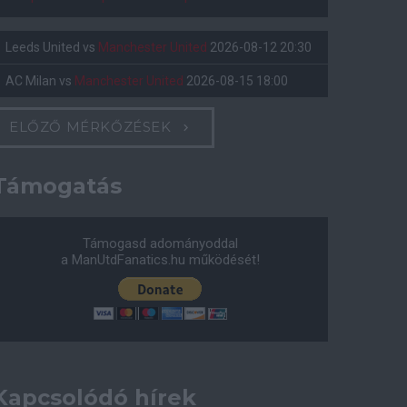
Leeds United
vs
Manchester United
2026-08-12 20:30
AC Milan
vs
Manchester United
2026-08-15 18:00
ELŐZŐ MÉRKŐZÉSEK
Támogatás
Támogasd adományoddal
a ManUtdFanatics.hu működését!
Kapcsolódó hírek