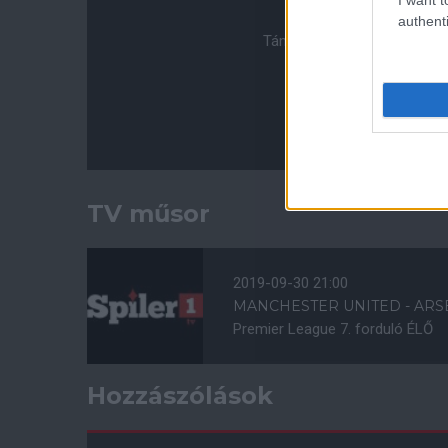
authenti
Támogasd adományoddal a 
TV műsor
2019-09-30 21:00
MANCHESTER UNITED - ARS
Premier League 7. forduló ÉLŐ
Hozzászólások