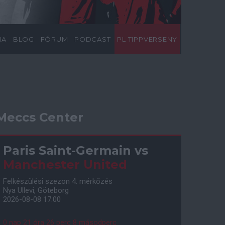
IA
BLOG
FÓRUM
PODCAST
PL TIPPVERSENY
Meccs Center
Paris Saint-Germain
vs
Manchester United
Felkészülési szezon 4. mérkőzés
Nya Ullevi, Göteborg
2026-08-08 17:00
0 nap 21 óra 26 perc 6 másodperc