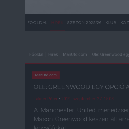
FŐOLDAL
HÍREK
SZEZON 2025/26
KLUB
KÖZ
Főoldal
Hírek
ManUtd.com
Ole: Greenwood egy
ManUtd.com
OLE: GREENWOOD EGY OPCIÓ 
Lakner Péter
•
2019. szeptember. 27. 15:03
A Manchester United menedzsere
Mason Greenwood készen áll arr
lépcsőfokát.