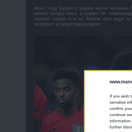
Most, hogy Rashford pályára lépése kérdéses, M
játékot sérülés miatt, a kedden 18. születésnap
hasonló módon ő is az Arsenal ellen tegye le
kezdőként az angol bajnokságban.
www.manut
If you wish 
sensitive in
confirm you
continue se
information 
further disc