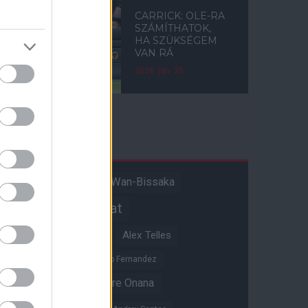
CARRICK: OLE-RA
SZÁMÍTHATOK,
HA SZÜKSÉGEM
VAN RÁ
2026. jan. 25.
Címkék
Aaron Wan-Bissaka
A hangadó
Akadémiai csapat
Alejandro Garnacho
Alex Telles
Altay Bayindir
Alvaro Fernandez
Amad Diallo
Andre Onana
Andreas Pereira