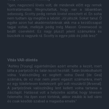
"Igen, nagyszerű lövés volt, de mindenek előtt egy remek
kontratámadás. Megmutattuk, hogy van a lábainkban
sebesség, Scotty pedig remek lövést eresztett el. Én soha
nem tudtam így meglőni a labdát. Jól játszik. Sokat tanul. Ő
egyike azon hat akadémistánknak akik ma a kezdőcsapat
tagjai voltak, melléjük pedig még Mason Greenwood is
beállt csereként. Ez nagy pluszt jelent számunkra és
büszkék is vagyunk rá. Scotty is egyre jobb és jobb lesz."
Vitás VAR-döntés
"Ashley [Young] egyértelműen azért emelte a kezét, mert
látta a partjelzőt és talán kicsit hezitált. Talán blokkolhatott
volna. Valószínűleg ez segített volna David [de Gea]
számára, de ez már nem jelent vigaszt számunkra, mert
ez egy tökéletesen kivitelezett gól volt részükről [Arsenal].
A partjelzőnek valószínűleg lent kellett volna tartania a
zászlaját. Hatással volt a helyzetre azáltal, hogy tévesen
felemelte. Ha ilyen eset történik, akkor inkább ki kell várni
és csak később szabad a magasba emelni."