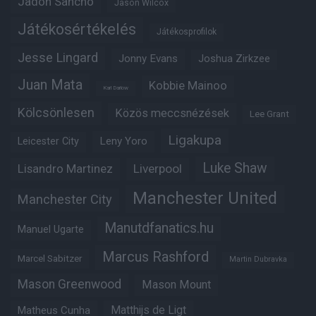
Jadon Sancho
Jason Wilcox
Játékosértékelés
Játékosprofilok
Jesse Lingard
Jonny Evans
Joshua Zirkzee
Juan Mata
Kobbie Mainoo
Karl Darlow
Kölcsönlesen
Közös meccsnézések
Lee Grant
Ligakupa
Leny Yoro
Leicester City
Luke Shaw
Lisandro Martinez
Liverpool
Manchester United
Manchester City
Manutdfanatics.hu
Manuel Ugarte
Marcus Rashford
Marcel Sabitzer
Martin Dubravka
Mason Greenwood
Mason Mount
Matheus Cunha
Matthijs de Ligt