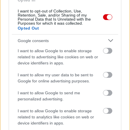
Opted In
I want to opt-out of Collection, Use,
Retention, Sale, and/or Sharing of my
Personal Data that Is Unrelated with the
Purposes for which it was collected.
Opted Out
Meccs Center
Google consents
I want to allow Google to enable storage
Paris Saint-Germain
vs
related to advertising like cookies on web or
device identifiers in apps.
Manchester United
I want to allow my user data to be sent to
Felkészülési szezon 4. mérkőzés
Nya Ullevi, Göteborg
Google for online advertising purposes.
2026-08-08 17:00
I want to allow Google to send me
personalized advertising.
I want to allow Google to enable storage
Leeds United
vs
Manchester United
2026-08-12 20:30
related to analytics like cookies on web or
AC Milan
vs
Manchester United
2026-08-15 18:00
device identifiers in apps.