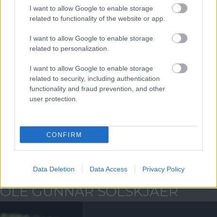
I want to allow Google to enable storage
ELŐZŐ MÉRKŐZÉSEK
related to functionality of the website or app.
I want to allow Google to enable storage
Támogatás
related to personalization.
I want to allow Google to enable storage
Támogasd adományoddal
related to security, including authentication
a ManUtdFanatics.hu működését!
functionality and fraud prevention, and other
user protection.
CONFIRM
Kapcsolódó hírek
Data Deletion
Data Access
Privacy Policy
OLE GUNNAR SOLSKJAER