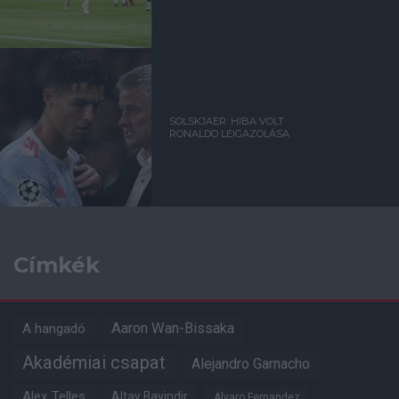
SOLSKJAER: HIBA VOLT
RONALDO LEIGAZOLÁSA
Címkék
Aaron Wan-Bissaka
A hangadó
Akadémiai csapat
Alejandro Garnacho
Alex Telles
Altay Bayindir
Alvaro Fernandez