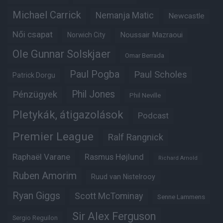
Michael Carrick
Nemanja Matic
Newcastle
Női csapat
Noussair Mazraoui
Norwich City
Ole Gunnar Solskjaer
Omar Berrada
Paul Pogba
Paul Scholes
Patrick Dorgu
Phil Jones
Pénzügyek
Phil Neville
Pletykák, átigazolások
Podcast
Premier League
Ralf Rangnick
Raphaël Varane
Rasmus Højlund
Richard Arnold
Ruben Amorim
Ruud van Nistelrooy
Ryan Giggs
Scott McTominay
Senne Lammens
Sir Alex Ferguson
Sergio Reguilon