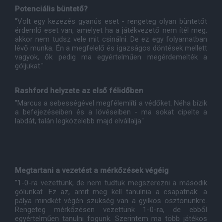
Potenciális büntető?
"Volt egy kezezés gyanús eset - rengeteg olyan büntetőt
érdemlő eset van, amelyet ha a játékvezető nem ítél meg,
akkor nem tudsz vele mit csinálni. De ez egy folyamatban
lévő munka. Én a megfelelő és igazságos döntések mellett
vagyok, ők pedig ma egyértelműen megérdemelték a
góljukat."
Rashford helyzete az első félidőben
"Marcus a sebességével megfélemlíti a védőket. Néha bízik
a befejezéseiben és a lövéseiben - ma sokat cipelte a
labdát, talán legközelebb majd elvállalja."
Megtartani a vezetést a mérkőzések végéig
"1-0-ra vezettünk, de nem tudtuk megszerezni a második
gólunkat. Ez az, amit meg kell tanulnia a csapatnak: a
pálya mindkét végén szükség van a gyilkos ösztönünkre.
Rengeteg mérkőzésen vezettünk 1-0-ra, de ebből
egyértelműen tanulni fogunk. Szerintem ma több játékos