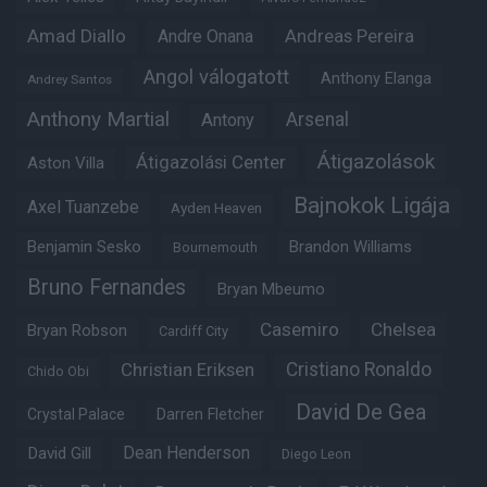
Amad Diallo
Andre Onana
Andreas Pereira
Angol válogatott
Anthony Elanga
Andrey Santos
Anthony Martial
Arsenal
Antony
Átigazolások
Átigazolási Center
Aston Villa
Bajnokok Ligája
Axel Tuanzebe
Ayden Heaven
Benjamin Sesko
Brandon Williams
Bournemouth
Bruno Fernandes
Bryan Mbeumo
Casemiro
Chelsea
Bryan Robson
Cardiff City
Christian Eriksen
Cristiano Ronaldo
Chido Obi
David De Gea
Crystal Palace
Darren Fletcher
Dean Henderson
David Gill
Diego Leon