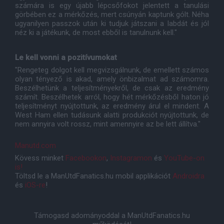
számára is egy újabb lépcsőfokot jelentett a tanulási
görbében ez a mérkőzés, mert csúnyán kaptunk gólt. Néha
ugyanilyen passzok után ki tudjuk játszani a labdát és jól
néz ki a játékunk, de most ebből is tanulnunk kell."
Le kell vonni a pozitívumokat
"Rengeteg dolgot kell megvizsgálnunk, de emellett számos
olyan tényező is akad, amely önbizalmat ad számomra.
Beszélhetünk a teljesítményekről, de csak az eredmény
számít. Beszélhetek arról, hogy hét mérkőzésből haton jó
teljesítményt nyújtottunk, az eredmény árul el mindent. A
West Ham ellen tudásunk alatti produkciót nyújtottunk, de
nem annyira volt rossz, mint amennyire az be lett állítva."
Manutd.com
Kövess minket
Facebookon
,
Instagramon
és
YouTube-on
is!
Töltsd le a ManUtdFanatics.hu mobil applikációt
Androidra
és
iOS-re
!
Támogasd adományoddal a ManUtdFanatics.hu