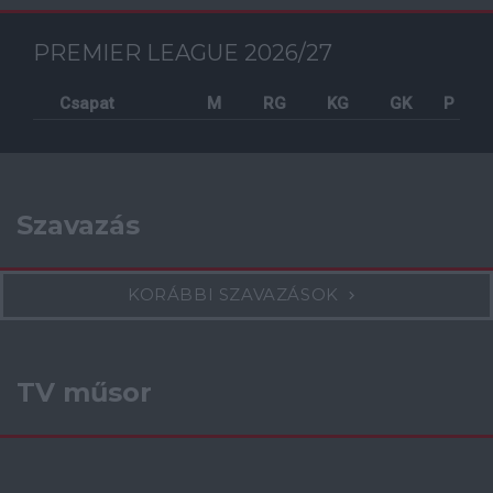
PREMIER LEAGUE 2026/27
Csapat
M
RG
KG
GK
P
Szavazás
KORÁBBI SZAVAZÁSOK
TV műsor