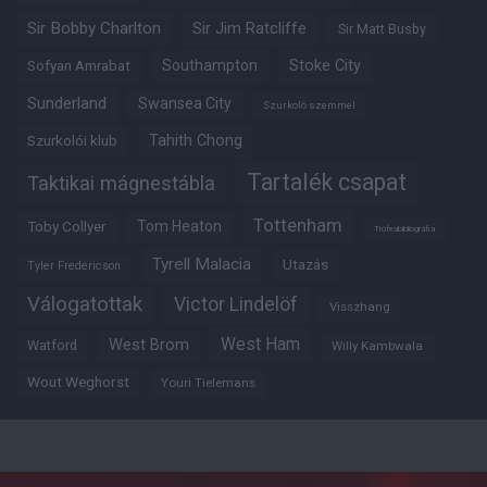
Sir Bobby Charlton
Sir Jim Ratcliffe
Sir Matt Busby
Southampton
Stoke City
Sofyan Amrabat
Sunderland
Swansea City
Szurkoló szemmel
Tahith Chong
Szurkolói klub
Tartalék csapat
Taktikai mágnestábla
Tottenham
Tom Heaton
Toby Collyer
Trófeabibliográfia
Tyrell Malacia
Utazás
Tyler Fredericson
Válogatottak
Victor Lindelöf
Visszhang
West Ham
West Brom
Watford
Willy Kambwala
Wout Weghorst
Youri Tielemans