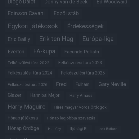
Diogo Dalot
Donny van de Beek
Ed Woodward
Edinson Cavani
Edzői stáb
Egykori játékosok
Érdekességek
Erik ten Hag
Európa-liga
Eric Bailly
FA-kupa
Everton
Facundo Pellistri
Felkészülési túra 2022
Felkészülési túra 2023
Felkészülési túra 2024
Felkészülési túra 2025
Fred
Gary Neville
Fulham
Felkészülési túra 2026
Glazer
Hannibal Mejbri
Harry Amass
Harry Maguire
Híres magyar Vörös Ördögök
Hónap játékosa
Hónap legjobbja szavazás
Hónap Ördöge
Ifjúsági BL
Hull City
Jack Butland