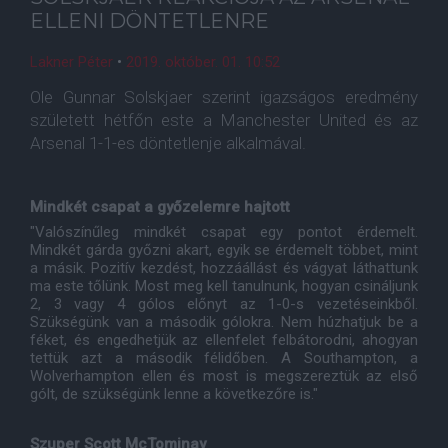
ELLENI DÖNTETLENRE
Lakner Péter
•
2019. október. 01. 10:52
Ole Gunnar Solskjaer szerint igazságos eredmény
született hétfőn este a Manchester United és az
Arsenal 1-1-es döntetlenje alkalmával.
Mindkét csapat a győzelemre hajtott
"Valószínűleg mindkét csapat egy pontot érdemelt.
Mindkét gárda győzni akart, egyik se érdemelt többet, mint
a másik. Pozitív kezdést, hozzáállást és vágyat láthattunk
ma este tőlünk. Most meg kell tanulnunk, hogyan csináljunk
2, 3 vagy 4 gólos előnyt az 1-0-s vezetéseinkből.
Szükségünk van a második gólokra. Nem húzhatjuk be a
féket, és engedhetjük az ellenfelet felbátorodni, ahogyan
tettük azt a második félidőben. A Southampton, a
Wolverhampton ellen és most is megszereztük az első
gólt, de szükségünk lenne a következőre is."
Szuper Scott McTominay